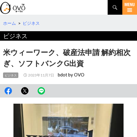
検
索
コ
ン
テ
ホーム
>
ビジネス
ン
ビジネス
ツ
へ
移
米ウィーワーク、破産法申請 解約相次
動
ぎ、ソフトバンクG出資
bdot by OVO
2023年11月7日
ビジネス