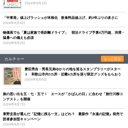
2026年8月5日
「中東発」値上げラッシュが本格化 飲食料品値上げ、約3年ぶりの多さに
2026年8月4日
物価高でも「夏は家族で長距離ドライブ」 宿泊ドライブ予算4万円超、渋滞・
猛暑への備えも必須
2026年8月3日
カルチャー
もっと見る
豊臣秀吉・秀長兄弟ゆかりの地を巡るスタンプラリーがスター
ト 和歌山市内5カ所・近畿6カ所を巡り限定グッズをもらおう
2026年8月8日
旅の思い出を五・七・五で！ エースが「かばんの日」に合わせ「旅行川柳コ
ンテスト」を開催
2026年8月7日
東野圭吾が選んだ「記憶に残る一文」はどれ？ 最新作『永遠の記憶』発売で
読者参加型キャンペーン
2026年8月7日