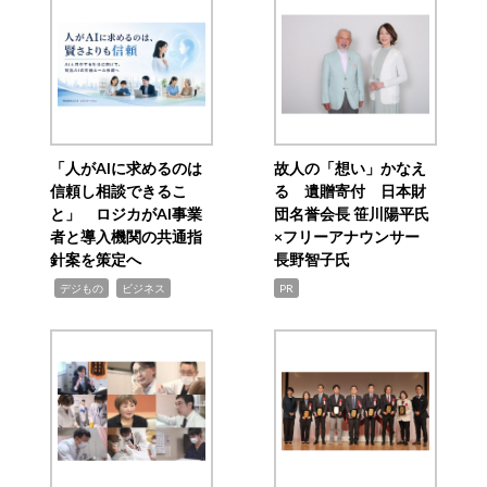
「人がAIに求めるのは
故人の「想い」かなえ
信頼し相談できるこ
る 遺贈寄付 日本財
と」 ロジカがAI事業
団名誉会長 笹川陽平氏
者と導入機関の共通指
×フリーアナウンサー
針案を策定へ
長野智子氏
,
,
デジもの
ビジネス
PR