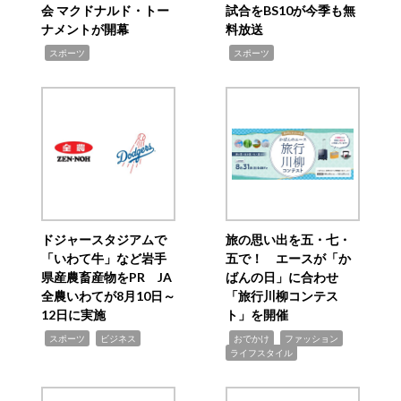
会 マクドナルド・トー
試合をBS10が今季も無
ナメントが開幕
料放送
,
,
スポーツ
スポーツ
ドジャースタジアムで
旅の思い出を五・七・
「いわて牛」など岩手
五で！ エースが「か
県産農畜産物をPR JA
ばんの日」に合わせ
全農いわてが8月10日～
「旅行川柳コンテス
12日に実施
ト」を開催
,
,
,
,
,
スポーツ
ビジネス
おでかけ
ファッション
ライフスタイル