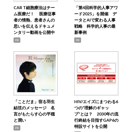
CAR T細胞療法はチー
「第4回科学的人事アワ
ム医療だ！ 医療従事
ード2025」を開催 デ
者の情熱、患者さんの
ータとAIで変わる人事
思いを伝えるドキュメ
戦略 科学的人事の最
ンタリー動画を公開中
新事例
PR
PR
「ことだま」宿る羽生
HIV/エイズにまつわる6
結弦のメッセージ 名
つの“理解のギャッ
言がもたらす心の平穏
プ”とは？ 2030年の流
と潤い
行終結を目指すGAP6の
特設サイトを公開
PR