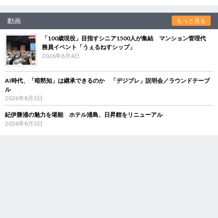
動画
もっと見る
「100歳現役」目指すシニア1500人が集結 マンション管理代
務員イベント「うぇるねすシップ」
2026年8月4日
AI時代、「暗黙知」は継承できるのか 「デジブレ」説明会／ラウンドテーブ
ル
2026年8月3日
紀伊勝浦の魅力を堪能 ホテル浦島、日昇館をリニューアル
2026年8月3日