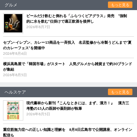
グルメ
もっと見る
ビールだけ飲むと倒れる「ふらつくビアグラス」発売 “強制
的に水を飲む”仕掛けで適正飲酒を後押し
2026年8月7日
セブン‐イレブン、カレー15商品を一斉投入 名店監修から冷製うどんまで“夏
のカレーフェス”を開催中
2026年8月6日
横浜高島屋で「韓国市場」がスタート 人気グルメから雑貨まで約30ブランド
が集結
2026年8月5日
ヘルスケア
もっと見る
現代書林から新刊『こんなときには、まず、漢方！』 漢方三
考塾の15人の医師や薬剤師が執筆
2026年8月5日
重症筋無力症への正しい知識と理解を 8月8日広島市で公開講座、オンライン
配信も