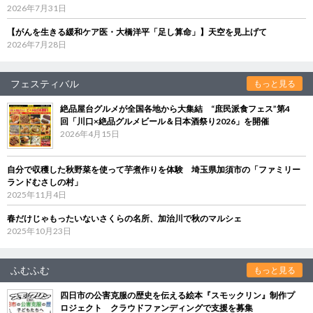
2026年7月31日
【がんを生きる緩和ケア医・大橋洋平「足し算命」】天空を見上げて
2026年7月28日
フェスティバル
もっと見る
絶品屋台グルメが全国各地から大集結 “庶民派食フェス”第4
回「川口×絶品グルメビール＆日本酒祭り2026」を開催
2026年4月15日
自分で収穫した秋野菜を使って芋煮作りを体験 埼玉県加須市の「ファミリー
ランドむさしの村」
2025年11月4日
春だけじゃもったいないさくらの名所、加治川で秋のマルシェ
2025年10月23日
ふむふむ
もっと見る
四日市の公害克服の歴史を伝える絵本『スモックリン』制作プ
ロジェクト クラウドファンディングで支援を募集