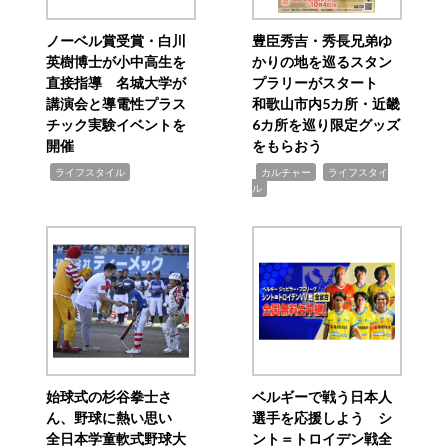
ノーベル賞受賞・白川
豊臣秀吉・秀長兄弟ゆ
英樹博士が小中高生を
かりの地を巡るスタン
直接指導 名城大学が
プラリーがスタート
講演会と導電性プラス
和歌山市内5カ所・近畿
チック実験イベントを
6カ所を巡り限定グッズ
開催
をもらおう
,
,
,
ライフスタイル
カルチャー
ライフスタイ
ル
始球式の杉谷拳士さ
ベルギーで戦う日本人
ん、野球に熱い思い
選手を応援しよう シ
全日本学童軟式野球大
ント＝トロイデン戦全