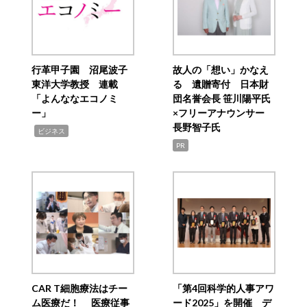
行革甲子園 沼尾波子
故人の「想い」かなえ
東洋大学教授 連載
る 遺贈寄付 日本財
「よんななエコノミ
団名誉会長 笹川陽平氏
ー」
×フリーアナウンサー
長野智子氏
,
ビジネス
PR
CAR T細胞療法はチー
「第4回科学的人事アワ
ム医療だ！ 医療従事
ード2025」を開催 デ