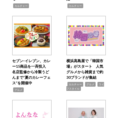
,
,
カルチャー
カルチャー
セブン‐イレブン、カレ
横浜高島屋で「韓国市
ー15商品を一斉投入
場」がスタート 人気
名店監修から冷製うど
グルメから雑貨まで約
んまで“夏のカレーフェ
30ブランドが集結
ス”を開催中
,
,
,
カルチャー
グルメ
ライ
フスタイル
,
グルメ