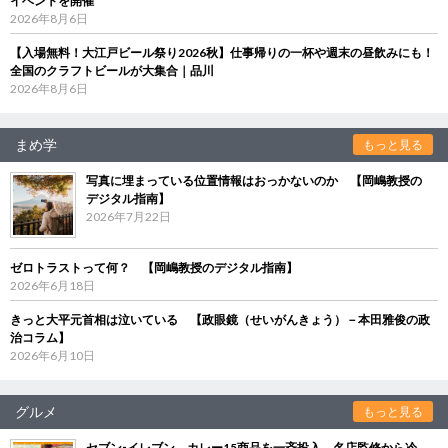
イベントを開催
2026年8月6日
【入場無料！大江戸ビール祭り2026秋】仕事帰りの一杯や週末の昼飲みにも！
全国のクラフトビールが大集合｜品川
2026年8月6日
まめ学
もっと見る
写真に埋まっている位置情報はおっかないのか 【岡嶋教授の
デジタル指南】
2026年7月22日
ゼロトラストって何？ 【岡嶋教授のデジタル指南】
2026年6月18日
きっと大平元首相は泣いている 【政眼鏡（せいがんきょう）－本田雅俊の政
治コラム】
2026年6月10日
グルメ
もっと見る
セブン‐イレブン、カレー15商品を一斉投入 名店監修から冷