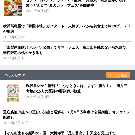
製うどんまで“夏のカレーフェス”を開催中
2026年8月6日
横浜高島屋で「韓国市場」がスタート 人気グルメから雑貨まで約30ブランド
が集結
2026年8月5日
「山梨県笛吹川フルーツ公園」でサマーフェス 富士山を眺めながら水遊び、
季節限定の桃のかき氷も
2026年8月3日
ヘルスケア
もっと見る
現代書林から新刊『こんなときには、まず、漢方！』 漢方三
考塾の15人の医師や薬剤師が執筆
2026年8月5日
重症筋無力症への正しい知識と理解を 8月8日広島市で公開講座、オンライン
配信も
2026年7月31日
【がんを生きる緩和ケア医・大橋洋平「足し算命」】天空を見上げて