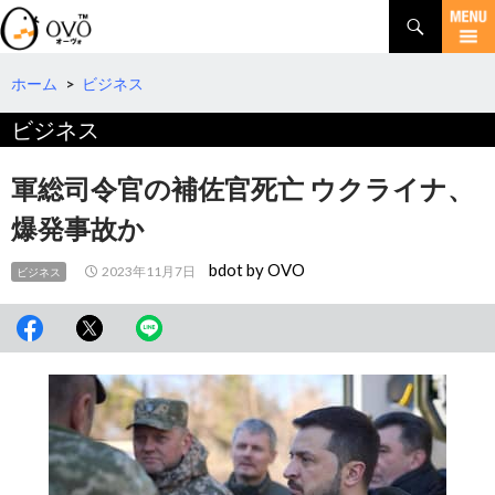
検
索
コ
ン
テ
ホーム
>
ビジネス
ン
ビジネス
ツ
へ
移
軍総司令官の補佐官死亡 ウクライナ、
動
爆発事故か
bdot by OVO
2023年11月7日
ビジネス