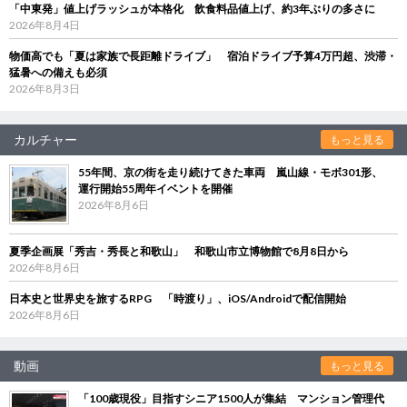
「中東発」値上げラッシュが本格化 飲食料品値上げ、約3年ぶりの多さに
2026年8月4日
物価高でも「夏は家族で長距離ドライブ」 宿泊ドライブ予算4万円超、渋滞・
猛暑への備えも必須
2026年8月3日
カルチャー
もっと見る
55年間、京の街を走り続けてきた車両 嵐山線・モボ301形、
運行開始55周年イベントを開催
2026年8月6日
夏季企画展「秀吉・秀長と和歌山」 和歌山市立博物館で8月8日から
2026年8月6日
日本史と世界史を旅するRPG 「時渡り」、iOS/Androidで配信開始
2026年8月6日
動画
もっと見る
「100歳現役」目指すシニア1500人が集結 マンション管理代