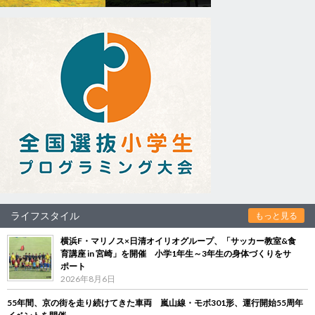
ライフスタイル
もっと見る
横浜F・マリノス×日清オイリオグループ、「サッカー教室&食
育講座 in 宮崎」を開催 小学1年生～3年生の身体づくりをサ
ポート
2026年8月6日
55年間、京の街を走り続けてきた車両 嵐山線・モボ301形、運行開始55周年