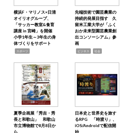
横浜F・マリノス×日清
先端技術で園芸農業の
オイリオグループ、
持続的発展目指す 久
「サッカー教室&食育
留米工業大学が「ふく
講座 in 宮崎」を開催
おか未来型園芸農業創
小学1年生～3年生の身
出コンソーシアム」参
体づくりをサポート
画
,
,
,
スポーツ
ビジネス
社会
夏季企画展「秀吉・秀
日本史と世界史を旅す
長と和歌山」 和歌山
るRPG 「時渡り」、
市立博物館で8月8日か
iOS/Androidで配信開
ら
始