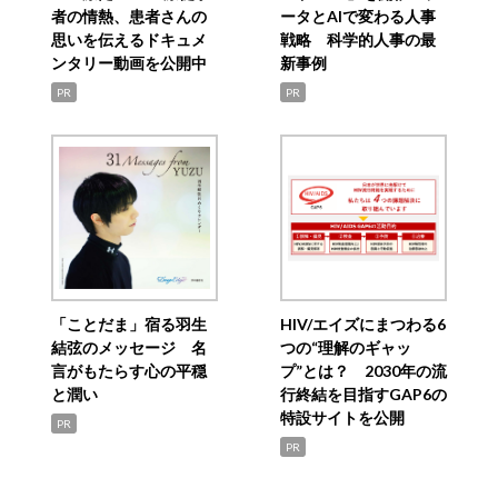
者の情熱、患者さんの
ータとAIで変わる人事
思いを伝えるドキュメ
戦略 科学的人事の最
ンタリー動画を公開中
新事例
PR
PR
「ことだま」宿る羽生
HIV/エイズにまつわる6
結弦のメッセージ 名
つの“理解のギャッ
言がもたらす心の平穏
プ”とは？ 2030年の流
と潤い
行終結を目指すGAP6の
特設サイトを公開
PR
PR