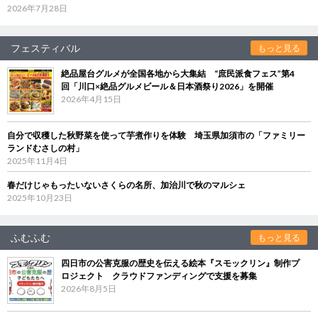
2026年7月28日
フェスティバル
もっと見る
絶品屋台グルメが全国各地から大集結 “庶民派食フェス”第4
回「川口×絶品グルメビール＆日本酒祭り2026」を開催
2026年4月15日
自分で収穫した秋野菜を使って芋煮作りを体験 埼玉県加須市の「ファミリー
ランドむさしの村」
2025年11月4日
春だけじゃもったいないさくらの名所、加治川で秋のマルシェ
2025年10月23日
ふむふむ
もっと見る
四日市の公害克服の歴史を伝える絵本『スモックリン』制作プ
ロジェクト クラウドファンディングで支援を募集
2026年8月5日