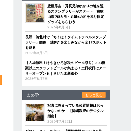
豊臣秀吉・秀長兄弟ゆかりの地を巡
るスタンプラリーがスタート 和歌
山市内5カ所・近畿6カ所を巡り限定
グッズをもらおう
2026年8月8日
長野・筑北村で「ちくほくタイムトラベルスタンプ
ラリー」開催！謎解きを楽しみながら全17スポット
を巡る
2026年8月8日
【入場無料！けやきひろば秋のビール祭り】300種
類以上のクラフトビールが集まる！土日祝日はアー
リーオープンも｜さいたま新都心
2026年8月7日
まめ学
もっと見る
写真に埋まっている位置情報はおっ
かないのか 【岡嶋教授のデジタル
指南】
2026年7月22日