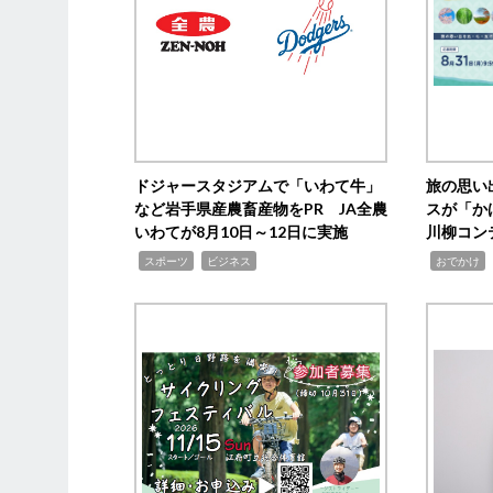
ドジャースタジアムで「いわて牛」
旅の思い
など岩手県産農畜産物をPR JA全農
スが「か
いわてが8月10日～12日に実施
川柳コン
,
,
,
,
スポーツ
ビジネス
おでかけ