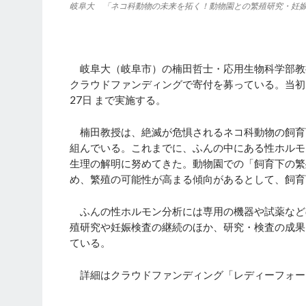
岐阜大 「ネコ科動物の未来を拓く！動物園との繁殖研究・妊
岐阜大（岐阜市）の楠田哲士・応用生物科学部教
クラウドファンディングで寄付を募っている。当初目標
27日 まで実施する。
楠田教授は、絶滅が危惧されるネコ科動物の飼育
組んでいる。これまでに、ふんの中にある性ホルモ
生理の解明に努めてきた。動物園での「飼育下の繁
め、繁殖の可能性が高まる傾向があるとして、飼育
ふんの性ホルモン分析には専用の機器や試薬など
殖研究や妊娠検査の継続のほか、研究・検査の成果
ている。
詳細はクラウドファンディング「レディーフォー