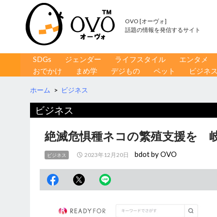
OVO [オーヴォ]
話題の情報を発信するサイト
コンテンツへ移動
検
SDGs
ジェンダー
ライフスタイル
エンタメ
索
おでかけ
まめ学
デジもの
ペット
ビジネ
ホーム
>
ビジネス
ビジネス
絶滅危惧種ネコの繁殖支援を 
bdot by OVO
2023年12月20日
ビジネス