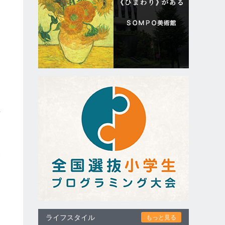
、
り
殖
繁
し
ライフスタイル
もっと見る