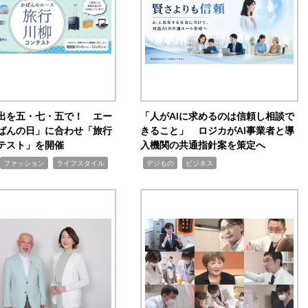
出を五・七・五で！ エー
「人がAIに求めるのは信頼し相談で
ばんの日」に合わせ「旅行
きること」 ロジカがAI事業者と導
テスト」を開催
入機関の共通指針案を策定へ
,
,
,
ファッション
ライフスタイル
デジもの
ビジネス