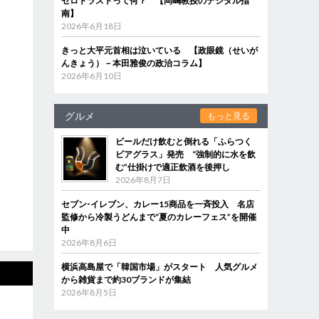
ゼロトラストって何？ 【岡嶋教授のデジタル指
南】
2026年6月18日
きっと大平元首相は泣いている 【政眼鏡（せいが
んきょう）－本田雅俊の政治コラム】
2026年6月10日
グルメ
もっと見る
ビールだけ飲むと倒れる「ふらつく
ビアグラス」発売 “強制的に水を飲
む”仕掛けで適正飲酒を後押し
2026年8月7日
セブン‐イレブン、カレー15商品を一斉投入 名店
監修から冷製うどんまで“夏のカレーフェス”を開催
中
2026年8月6日
横浜高島屋で「韓国市場」がスタート 人気グルメ
から雑貨まで約30ブランドが集結
2026年8月5日