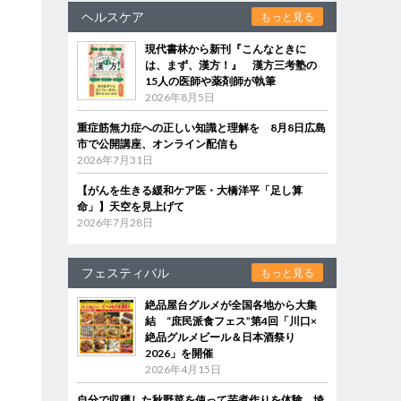
ヘルスケア
もっと見る
現代書林から新刊『こんなときに
は、まず、漢方！』 漢方三考塾の
15人の医師や薬剤師が執筆
2026年8月5日
重症筋無力症への正しい知識と理解を 8月8日広島
市で公開講座、オンライン配信も
2026年7月31日
【がんを生きる緩和ケア医・大橋洋平「足し算
命」】天空を見上げて
2026年7月28日
フェスティバル
もっと見る
絶品屋台グルメが全国各地から大集
結 “庶民派食フェス”第4回「川口×
絶品グルメビール＆日本酒祭り
2026」を開催
2026年4月15日
自分で収穫した秋野菜を使って芋煮作りを体験 埼