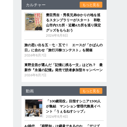
カルチャー
もっと見る
豊臣秀吉・秀長兄弟ゆかりの地を巡
るスタンプラリーがスタート 和歌
山市内5カ所・近畿6カ所を巡り限定
グッズをもらおう
2026年8月8日
旅の思い出を五・七・五で！ エースが「かばんの
日」に合わせ「旅行川柳コンテスト」を開催
2026年8月7日
東野圭吾が選んだ「記憶に残る一文」はどれ？ 最
新作『永遠の記憶』発売で読者参加型キャンペーン
2026年8月7日
動画
もっと見る
「100歳現役」目指すシニア1500人
が集結 マンション管理代務員イベ
ント「うぇるねすシップ」
2026年8月4日
AI時代、「暗黙知」は継承できるのか 「デジブ