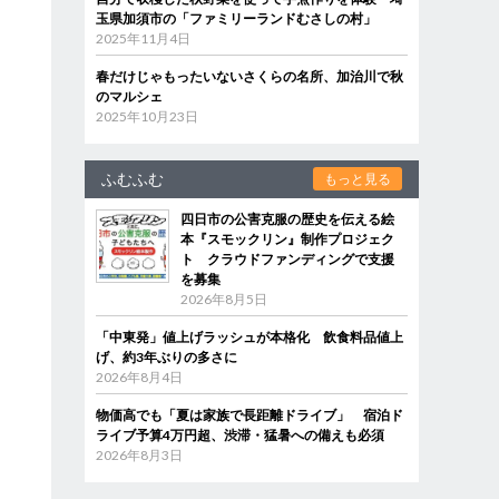
玉県加須市の「ファミリーランドむさしの村」
2025年11月4日
春だけじゃもったいないさくらの名所、加治川で秋
のマルシェ
2025年10月23日
ふむふむ
もっと見る
四日市の公害克服の歴史を伝える絵
本『スモックリン』制作プロジェク
ト クラウドファンディングで支援
を募集
2026年8月5日
「中東発」値上げラッシュが本格化 飲食料品値上
げ、約3年ぶりの多さに
2026年8月4日
物価高でも「夏は家族で長距離ドライブ」 宿泊ド
ライブ予算4万円超、渋滞・猛暑への備えも必須
2026年8月3日