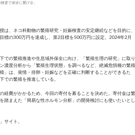
娠検査で保全に繋げる」
授は、ネコ科動物の繁殖研究・妊娠検査の安定継続などを目的に
の300万円を達成し、第2目標を500万円に設定。2024年2月
下での繁殖推進や生息域外保全に向け、「繁殖生理の研究」に取
ン濃度分析から「繁殖生理状態」を調べるなど、絶滅危惧種の繁
殖」は、発情・排卵・妊娠などを正確に判断することができるた
下での繁殖を推進している。
の経費がかかるため、今回の寄付を募ることを決めた。寄付金は
を踏まえた「簡易な性ホルモン分析」の開発検討にも使いたいと
」サイト。