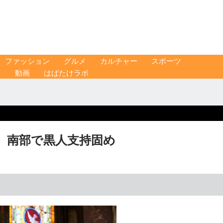
ファッション
グルメ
カルチャー
スポーツ
ス
動画
はばたけラボ
 南部で黒人支持固め