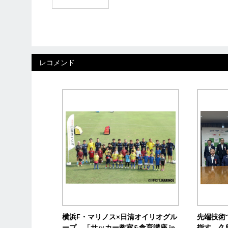
レコメンド
横浜F・マリノス×日清オイリオグル
先端技術
ープ、「サッカー教室&食育講座 in
指す 久