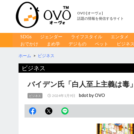
OVO [オーヴォ]
話題の情報を発信するサイト
コンテンツへ移動
検
SDGs
ジェンダー
ライフスタイル
エンタメ
索
おでかけ
まめ学
デジもの
ペット
ビジネ
ホーム
>
ビジネス
ビジネス
バイデン氏「白人至上主義は毒」
bdot by OVO
2024年1月9日
ビジネス