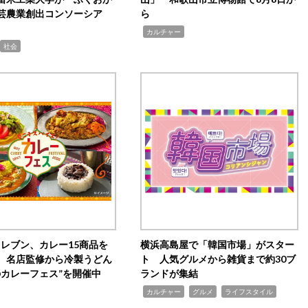
芸農業創出コンソーシア
ら
,
カルチャー
社会
イレブン、カレー15商品を
横浜高島屋で「韓国市場」がスター
 名店監修から冷製うどん
ト 人気グルメから雑貨まで約30ブ
のカレーフェス”を開催中
ランドが集結
,
,
,
カルチャー
グルメ
ライフスタイル