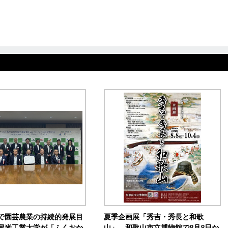
で園芸農業の持続的発展目
夏季企画展「秀吉・秀長と和歌
留米工業大学が「ふくおか
山」 和歌山市立博物館で8月8日か