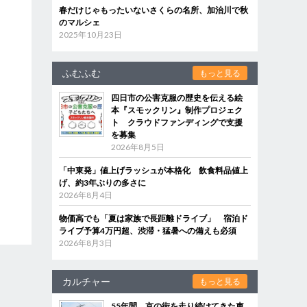
春だけじゃもったいないさくらの名所、加治川で秋
のマルシェ
2025年10月23日
ふむふむ
もっと見る
四日市の公害克服の歴史を伝える絵
本『スモックリン』制作プロジェク
ト クラウドファンディングで支援
を募集
2026年8月5日
「中東発」値上げラッシュが本格化 飲食料品値上
げ、約3年ぶりの多さに
2026年8月4日
物価高でも「夏は家族で長距離ドライブ」 宿泊ド
ライブ予算4万円超、渋滞・猛暑への備えも必須
2026年8月3日
カルチャー
もっと見る
55年間、京の街を走り続けてきた車