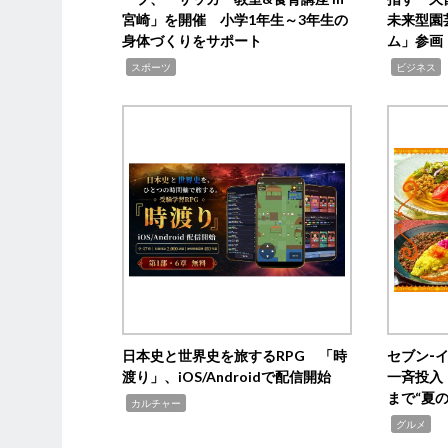
宮崎」を開催 小学1年生～3年生の
未来型園
身体づくりをサポート
ム」参画
,
,
,
スポーツ
ビジネス
日本史と世界史を旅するRPG 「時
セブン‐
渡り」、iOS/Androidで配信開始
一斉投入
まで“夏
,
カルチャー
,
グルメ