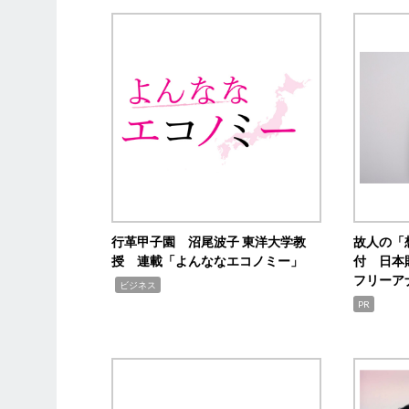
行革甲子園 沼尾波子 東洋大学教
故人の「
授 連載「よんななエコノミー」
付 日本
フリーア
,
ビジネス
PR