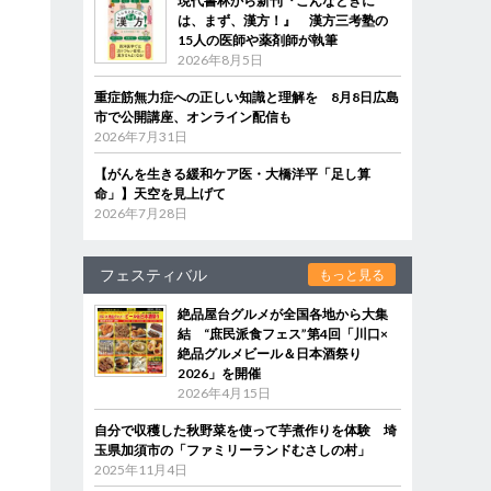
現代書林から新刊『こんなときに
は、まず、漢方！』 漢方三考塾の
15人の医師や薬剤師が執筆
2026年8月5日
重症筋無力症への正しい知識と理解を 8月8日広島
市で公開講座、オンライン配信も
2026年7月31日
【がんを生きる緩和ケア医・大橋洋平「足し算
命」】天空を見上げて
2026年7月28日
フェスティバル
もっと見る
絶品屋台グルメが全国各地から大集
結 “庶民派食フェス”第4回「川口×
絶品グルメビール＆日本酒祭り
2026」を開催
2026年4月15日
自分で収穫した秋野菜を使って芋煮作りを体験 埼
玉県加須市の「ファミリーランドむさしの村」
2025年11月4日