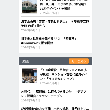
両 嵐山線・モボ301形、運行開始
55周年イベントを開催
2026年8月6日
夏季企画展「秀吉・秀長と和歌山」 和歌山市立博
物館で8月8日から
2026年8月6日
日本史と世界史を旅するRPG 「時渡り」、
iOS/Androidで配信開始
2026年8月6日
動画
もっと見る
「100歳現役」目指すシニア1500人
が集結 マンション管理代務員イベ
ント「うぇるねすシップ」
2026年8月4日
AI時代、「暗黙知」は継承できるのか 「デジブ
レ」説明会／ラウンドテーブル
2026年8月3日
紀伊勝浦の魅力を堪能 ホテル浦島、日昇館をリニ