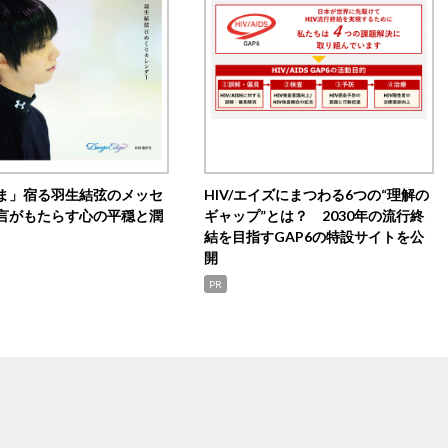
ま」宿る羽生結弦のメッセ
HIV/エイズにまつわる6つの“理解の
言がもたらす心の平穏と潤
ギャップ”とは？ 2030年の流行終
結を目指すGAP6の特設サイトを公
開
PR