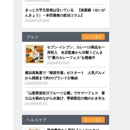
2026年6月18日
きっと大平元首相は泣いている 【政眼鏡（せいが
んきょう）－本田雅俊の政治コラム】
2026年6月10日
グルメ
もっと見る
セブン‐イレブン、カレー15商品を一
斉投入 名店監修から冷製うどんま
で“夏のカレーフェス”を開催中
2026年8月6日
横浜高島屋で「韓国市場」がスタート 人気グルメ
から雑貨まで約30ブランドが集結
2026年8月5日
「山梨県笛吹川フルーツ公園」でサマーフェス 富
士山を眺めながら水遊び、季節限定の桃のかき氷も
2026年8月3日
ヘルスケア
もっと見る