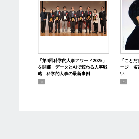
「第4回科学的人事アワード2025」
「ことだ
を開催 データとAIで変わる人事戦
ージ 名
略 科学的人事の最新事例
い
PR
PR