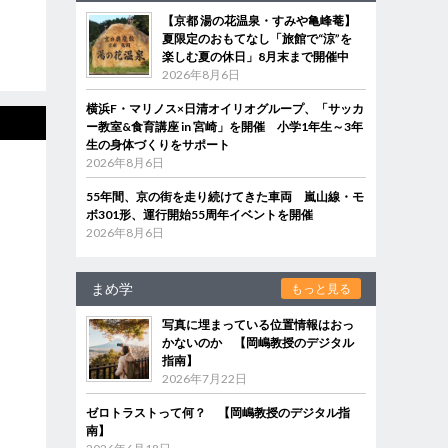
【京都 湯の花温泉・すみや亀峰菴】
夏限定のおもてなし「旅館で“涼”を
楽しむ夏の休日」8月末まで開催中
2026年8月6日
横浜F・マリノス×日清オイリオグループ、「サッカ
ー教室&食育講座 in 宮崎」を開催 小学1年生～3年
生の身体づくりをサポート
2026年8月6日
55年間、京の街を走り続けてきた車両 嵐山線・モ
ボ301形、運行開始55周年イベントを開催
2026年8月6日
まめ学
もっと見る
写真に埋まっている位置情報はおっ
かないのか 【岡嶋教授のデジタル
指南】
2026年7月22日
ゼロトラストって何？ 【岡嶋教授のデジタル指
南】