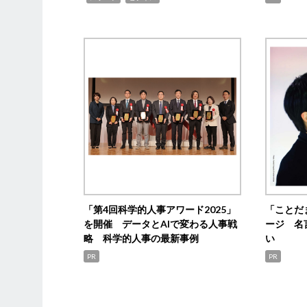
「第4回科学的人事アワード2025」
「ことだ
を開催 データとAIで変わる人事戦
ージ 名
略 科学的人事の最新事例
い
PR
PR