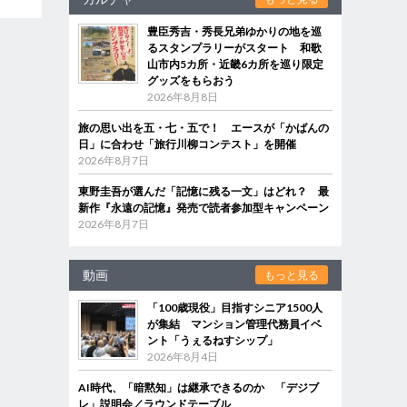
豊臣秀吉・秀長兄弟ゆかりの地を巡
るスタンプラリーがスタート 和歌
山市内5カ所・近畿6カ所を巡り限定
グッズをもらおう
2026年8月8日
旅の思い出を五・七・五で！ エースが「かばんの
日」に合わせ「旅行川柳コンテスト」を開催
2026年8月7日
東野圭吾が選んだ「記憶に残る一文」はどれ？ 最
新作『永遠の記憶』発売で読者参加型キャンペーン
2026年8月7日
動画
もっと見る
「100歳現役」目指すシニア1500人
が集結 マンション管理代務員イベ
ント「うぇるねすシップ」
2026年8月4日
AI時代、「暗黙知」は継承できるのか 「デジブ
レ」説明会／ラウンドテーブル