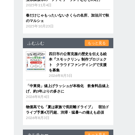
2025年11月4日
春だけじゃもったいないさくらの名所、加治川で秋
のマルシェ
2025年10月23日
ふむふむ
もっと見る
四日市の公害克服の歴史を伝える絵
本『スモックリン』制作プロジェク
ト クラウドファンディングで支援
を募集
2026年8月5日
「中東発」値上げラッシュが本格化 飲食料品値上
げ、約3年ぶりの多さに
2026年8月4日
物価高でも「夏は家族で長距離ドライブ」 宿泊ド
ライブ予算4万円超、渋滞・猛暑への備えも必須
2026年8月3日
カルチャー
もっと見る