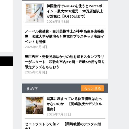
韓国旅行でau PAYを使うとPontaポ
イント最大20％還元！30万店舗以上
が対象に【9月30日まで】
2026年8月8日
ノーベル賞受賞・白川英樹博士が小中高生を直接指
導 名城大学が講演会と導電性プラスチック実験イ
ベントを開催
2026年8月8日
豊臣秀吉・秀長兄弟ゆかりの地を巡るスタンプラリ
ーがスタート 和歌山市内5カ所・近畿6カ所を巡り
限定グッズをもらおう
2026年8月8日
まめ学
もっと見る
写真に埋まっている位置情報はおっ
かないのか 【岡嶋教授のデジタル
指南】
2026年7月22日
ゼロトラストって何？ 【岡嶋教授のデジタル指