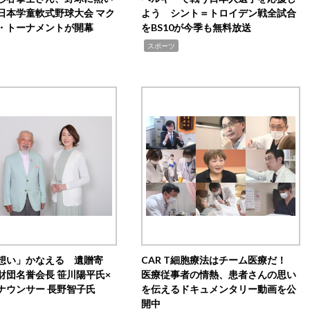
日本学童軟式野球大会 マク
よう シント＝トロイデン戦全試合
・トーナメントが開幕
をBS10が今季も無料放送
,
スポーツ
想い」かなえる 遺贈寄
CAR T細胞療法はチーム医療だ！
財団名誉会長 笹川陽平氏×
医療従事者の情熱、患者さんの思い
ナウンサー 長野智子氏
を伝えるドキュメンタリー動画を公
開中