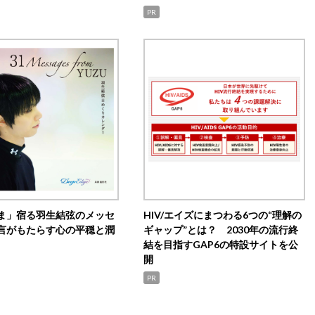
PR
ま」宿る羽生結弦のメッセ
HIV/エイズにまつわる6つの“理解の
言がもたらす心の平穏と潤
ギャップ”とは？ 2030年の流行終
結を目指すGAP6の特設サイトを公
開
PR