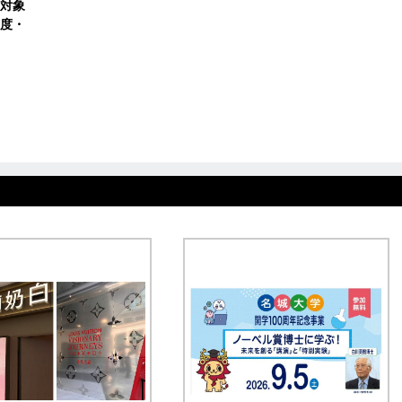
対象
度・