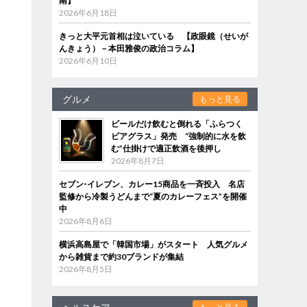
南】
2026年6月18日
きっと大平元首相は泣いている 【政眼鏡（せいが
んきょう）－本田雅俊の政治コラム】
2026年6月10日
グルメ
もっと見る
ビールだけ飲むと倒れる「ふらつく
ビアグラス」発売 “強制的に水を飲
む”仕掛けで適正飲酒を後押し
2026年8月7日
セブン‐イレブン、カレー15商品を一斉投入 名店
監修から冷製うどんまで“夏のカレーフェス”を開催
中
2026年8月6日
横浜高島屋で「韓国市場」がスタート 人気グルメ
から雑貨まで約30ブランドが集結
2026年8月5日