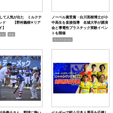
訴して人気が出た ミルクテ
ノーベル賞受賞・白川英樹博士が小
ンド 【野村義樹✕リア
中高生を直接指導 名城大学が講演
ド】
会と導電性プラスチック実験イベン
トを開催
,
イル
社会
,
ライフスタイル
杉谷拳士さん、野球に熱い
ベルギーで戦う日本人選手を応援し