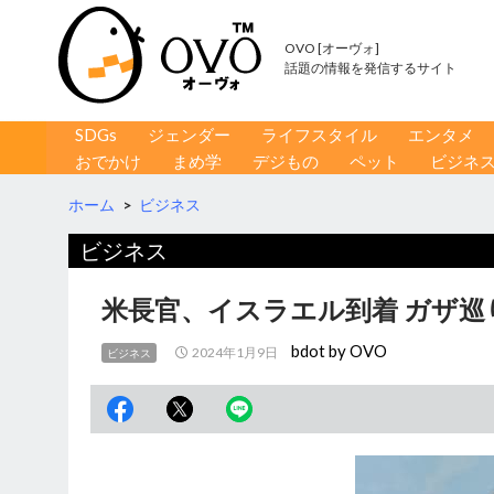
OVO [オーヴォ]
話題の情報を発信するサイト
コンテンツへ移動
検
SDGs
ジェンダー
ライフスタイル
エンタメ
索
おでかけ
まめ学
デジもの
ペット
ビジネ
ホーム
>
ビジネス
ビジネス
米長官、イスラエル到着 ガザ巡
bdot by OVO
2024年1月9日
ビジネス