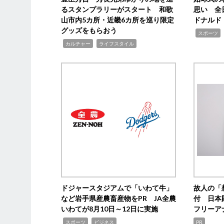
るスタンプラリーがスタート 和歌
思い 全
山市内5カ所・近畿6カ所を巡り限定
ドナルド
グッズをもらおう
,
スポーツ
,
,
カルチャー
ライフスタイル
ドジャースタジアムで「いわて牛」
故人の「
など岩手県産農畜産物をPR JA全農
付 日本
いわてが8月10日～12日に実施
フリーア
,
,
スポーツ
ビジネス
PR