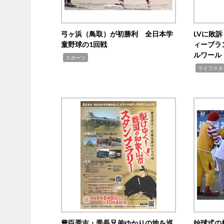
弓ヶ浜（鳥取）が初勝利 全日本学
LVに敗
童野球の1回戦
ィーブラ
ルワール
,
スポーツ
,
ライフスタ
豊臣秀吉・秀長兄弟ゆかりの地を巡
始球式の