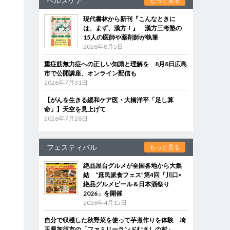
ヘルスケア
もっと見る
現代書林から新刊『こんなときに
は、まず、漢方！』 漢方三考塾の
15人の医師や薬剤師が執筆
2026年8月5日
重症筋無力症への正しい知識と理解を 8月8日広島
市で公開講座、オンライン配信も
2026年7月31日
【がんを生きる緩和ケア医・大橋洋平「足し算
命」】天空を見上げて
2026年7月28日
フェスティバル
もっと見る
絶品屋台グルメが全国各地から大集
結 “庶民派食フェス”第4回「川口×
絶品グルメビール＆日本酒祭り
2026」を開催
2026年4月15日
自分で収穫した秋野菜を使って芋煮作りを体験 埼
玉県加須市の「ファミリーランドむさしの村」