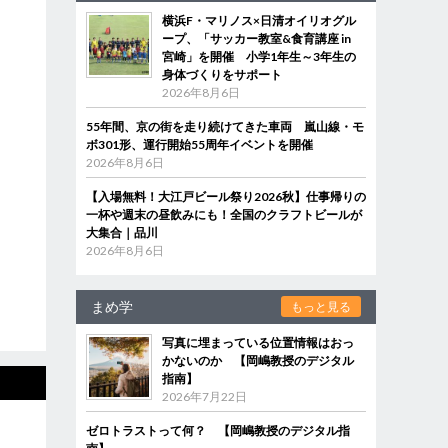
横浜F・マリノス×日清オイリオグル
ープ、「サッカー教室&食育講座 in
宮崎」を開催 小学1年生～3年生の
身体づくりをサポート
2026年8月6日
55年間、京の街を走り続けてきた車両 嵐山線・モ
ボ301形、運行開始55周年イベントを開催
2026年8月6日
【入場無料！大江戸ビール祭り2026秋】仕事帰りの
一杯や週末の昼飲みにも！全国のクラフトビールが
大集合｜品川
2026年8月6日
まめ学
もっと見る
写真に埋まっている位置情報はおっ
かないのか 【岡嶋教授のデジタル
指南】
2026年7月22日
ゼロトラストって何？ 【岡嶋教授のデジタル指