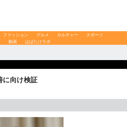
ファッション
グルメ
カルチャー
スポーツ
ス
動画
はばたけラボ
善に向け検証