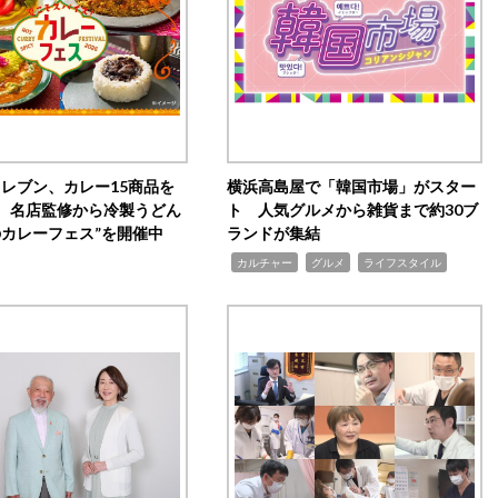
イレブン、カレー15商品を
横浜高島屋で「韓国市場」がスター
 名店監修から冷製うどん
ト 人気グルメから雑貨まで約30ブ
のカレーフェス”を開催中
ランドが集結
,
,
,
カルチャー
グルメ
ライフスタイル