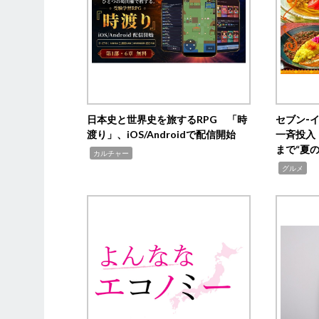
日本史と世界史を旅するRPG 「時
セブン‐
渡り」、iOS/Androidで配信開始
一斉投入
まで“夏
,
カルチャー
,
グルメ