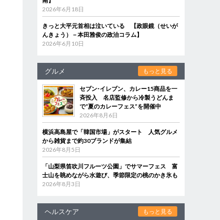
南】
2026年6月18日
きっと大平元首相は泣いている 【政眼鏡（せいが
んきょう）－本田雅俊の政治コラム】
2026年6月10日
グルメ
もっと見る
セブン‐イレブン、カレー15商品を一
斉投入 名店監修から冷製うどんま
で“夏のカレーフェス”を開催中
2026年8月6日
横浜高島屋で「韓国市場」がスタート 人気グルメ
から雑貨まで約30ブランドが集結
2026年8月5日
「山梨県笛吹川フルーツ公園」でサマーフェス 富
士山を眺めながら水遊び、季節限定の桃のかき氷も
2026年8月3日
ヘルスケア
もっと見る