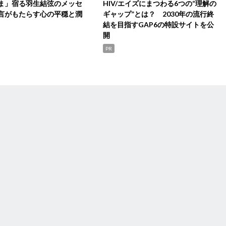
ま」宿る羽生結弦のメッセ
HIV/エイズにまつわる6つの“理解の
言がもたらす心の平穏と潤
ギャップ”とは？ 2030年の流行終
結を目指すGAP6の特設サイトを公
開
PR