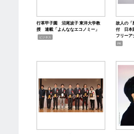
行革甲子園 沼尾波子 東洋大学教
故人の「
授 連載「よんななエコノミー」
付 日本
フリーア
,
ビジネス
PR