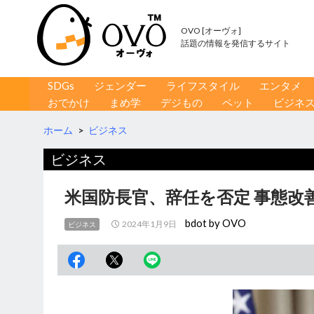
OVO [オーヴォ]
話題の情報を発信するサイト
コンテンツへ移動
検
SDGs
ジェンダー
ライフスタイル
エンタメ
索
おでかけ
まめ学
デジもの
ペット
ビジネ
ホーム
>
ビジネス
ビジネス
米国防長官、辞任を否定 事態改
bdot by OVO
2024年1月9日
ビジネス