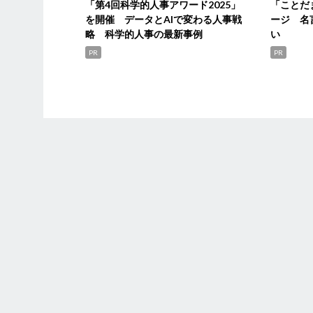
「第4回科学的人事アワード2025」
「ことだ
を開催 データとAIで変わる人事戦
ージ 名
略 科学的人事の最新事例
い
PR
PR