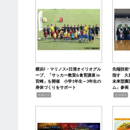
横浜F・マリノス×日清オイリオグル
先端技術
ープ、「サッカー教室&食育講座 in
指す 久
宮崎」を開催 小学1年生～3年生の
未来型園
身体づくりをサポート
ム」参画
,
,
,
スポーツ
ビジネス