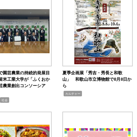
で園芸農業の持続的発展目
夏季企画展「秀吉・秀長と和歌
留米工業大学が「ふくおか
山」 和歌山市立博物館で8月8日か
芸農業創出コンソーシア
ら
,
カルチャー
社会