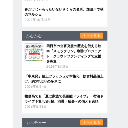
春だけじゃもったいないさくらの名所、加治川で秋
のマルシェ
2025年10月23日
ふむふむ
もっと見る
四日市の公害克服の歴史を伝える絵
本『スモックリン』制作プロジェク
ト クラウドファンディングで支援
を募集
2026年8月5日
「中東発」値上げラッシュが本格化 飲食料品値上
げ、約3年ぶりの多さに
2026年8月4日
物価高でも「夏は家族で長距離ドライブ」 宿泊ド
ライブ予算4万円超、渋滞・猛暑への備えも必須
2026年8月3日
カルチャー
もっと見る