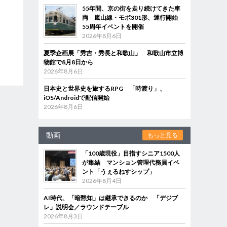
55年間、京の街を走り続けてきた車
両 嵐山線・モボ301形、運行開始
55周年イベントを開催
2026年8月6日
夏季企画展「秀吉・秀長と和歌山」 和歌山市立博
物館で8月8日から
2026年8月6日
日本史と世界史を旅するRPG 「時渡り」、
iOS/Androidで配信開始
2026年8月6日
動画
もっと見る
「100歳現役」目指すシニア1500人
が集結 マンション管理代務員イベ
ント「うぇるねすシップ」
2026年8月4日
AI時代、「暗黙知」は継承できるのか 「デジブ
レ」説明会／ラウンドテーブル
2026年8月3日