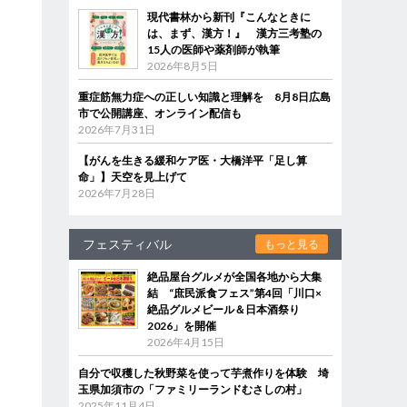
現代書林から新刊『こんなときに
は、まず、漢方！』 漢方三考塾の
15人の医師や薬剤師が執筆
2026年8月5日
重症筋無力症への正しい知識と理解を 8月8日広島
市で公開講座、オンライン配信も
2026年7月31日
【がんを生きる緩和ケア医・大橋洋平「足し算
命」】天空を見上げて
2026年7月28日
フェスティバル
もっと見る
絶品屋台グルメが全国各地から大集
結 “庶民派食フェス”第4回「川口×
絶品グルメビール＆日本酒祭り
2026」を開催
2026年4月15日
自分で収穫した秋野菜を使って芋煮作りを体験 埼
玉県加須市の「ファミリーランドむさしの村」
2025年11月4日