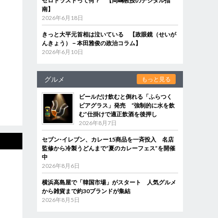
ゼロトラストって何？ 【岡嶋教授のデジタル指
南】
2026年6月18日
きっと大平元首相は泣いている 【政眼鏡（せいが
んきょう）－本田雅俊の政治コラム】
2026年6月10日
グルメ
もっと見る
ビールだけ飲むと倒れる「ふらつく
ビアグラス」発売 “強制的に水を飲
む”仕掛けで適正飲酒を後押し
2026年8月7日
セブン‐イレブン、カレー15商品を一斉投入 名店
監修から冷製うどんまで“夏のカレーフェス”を開催
中
2026年8月6日
横浜高島屋で「韓国市場」がスタート 人気グルメ
から雑貨まで約30ブランドが集結
2026年8月5日