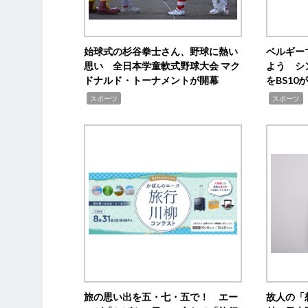
始球式の杉谷拳士さん、野球に熱い
ベルギー
思い 全日本学童軟式野球大会 マク
よう シ
ドナルド・トーナメントが開幕
をBS1
,
,
スポーツ
スポーツ
旅の思い出を五・七・五で！ エー
故人の「