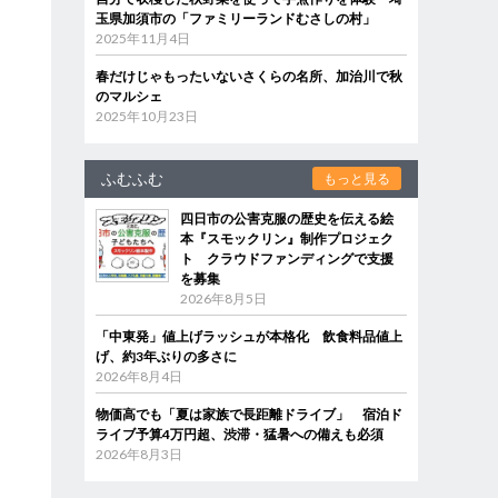
玉県加須市の「ファミリーランドむさしの村」
2025年11月4日
春だけじゃもったいないさくらの名所、加治川で秋
のマルシェ
2025年10月23日
ふむふむ
もっと見る
四日市の公害克服の歴史を伝える絵
本『スモックリン』制作プロジェク
ト クラウドファンディングで支援
を募集
2026年8月5日
「中東発」値上げラッシュが本格化 飲食料品値上
げ、約3年ぶりの多さに
2026年8月4日
物価高でも「夏は家族で長距離ドライブ」 宿泊ド
ライブ予算4万円超、渋滞・猛暑への備えも必須
2026年8月3日