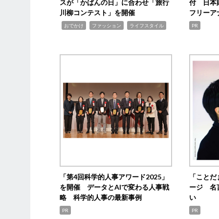
スが「かばんの日」に合わせ「旅行
付 日本
川柳コンテスト」を開催
フリーア
,
,
,
おでかけ
ファッション
ライフスタイル
PR
「第4回科学的人事アワード2025」
「ことだ
を開催 データとAIで変わる人事戦
ージ 名
略 科学的人事の最新事例
い
PR
PR