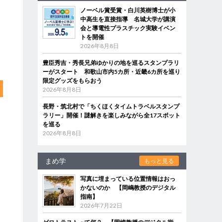
ノーベル賞受賞・白川英樹博士が小
中高生を直接指導 名城大学が講演
会と導電性プラスチック実験イベン
トを開催
2026年8月8日
豊臣秀吉・秀長兄弟ゆかりの地を巡るスタンプラリ
ーがスタート 和歌山市内5カ所・近畿6カ所を巡り
限定グッズをもらおう
2026年8月8日
長野・筑北村で「ちくほくタイムトラベルスタンプ
ラリー」開催！謎解きを楽しみながら全17スポット
を巡る
2026年8月8日
まめ学
もっと見る
写真に埋まっている位置情報はおっ
かないのか 【岡嶋教授のデジタル
指南】
2026年7月22日