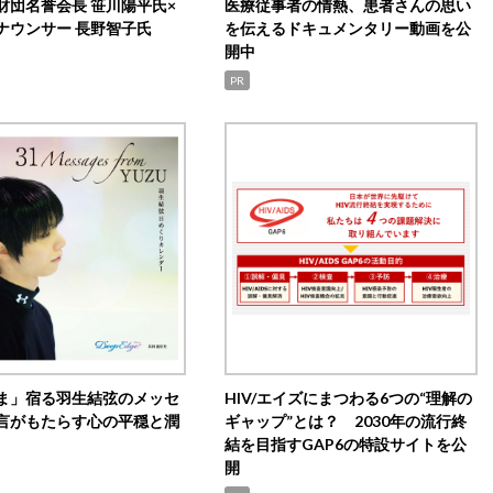
財団名誉会長 笹川陽平氏×
医療従事者の情熱、患者さんの思い
ナウンサー 長野智子氏
を伝えるドキュメンタリー動画を公
開中
PR
ま」宿る羽生結弦のメッセ
HIV/エイズにまつわる6つの“理解の
言がもたらす心の平穏と潤
ギャップ”とは？ 2030年の流行終
結を目指すGAP6の特設サイトを公
開