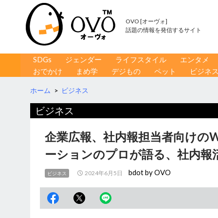
OVO [オーヴォ]
話題の情報を発信するサイト
コンテンツへ移動
検
SDGs
ジェンダー
ライフスタイル
エンタメ
索
おでかけ
まめ学
デジもの
ペット
ビジネ
ホーム
>
ビジネス
ビジネス
企業広報、社内報担当者向けの
ーションのプロが語る、社内
bdot by OVO
2024年6月5日
ビジネス