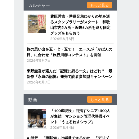
カルチャー
もっと見る
豊臣秀吉・秀長兄弟ゆかりの地を巡
るスタンプラリーがスタート 和歌
山市内5カ所・近畿6カ所を巡り限定
グッズをもらおう
2026年8月8日
旅の思い出を五・七・五で！ エースが「かばんの
日」に合わせ「旅行川柳コンテスト」を開催
2026年8月7日
東野圭吾が選んだ「記憶に残る一文」はどれ？ 最
新作『永遠の記憶』発売で読者参加型キャンペーン
2026年8月7日
動画
もっと見る
「100歳現役」目指すシニア1500人
が集結 マンション管理代務員イベ
ント「うぇるねすシップ」
2026年8月4日
AI時代、「暗黙知」は継承できるのか 「デジブ