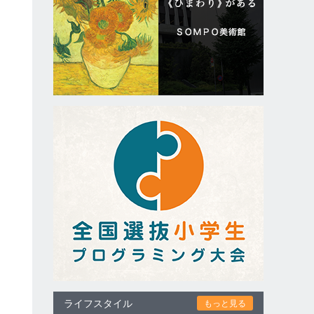
、
ュ
～
す
も
ライフスタイル
もっと見る