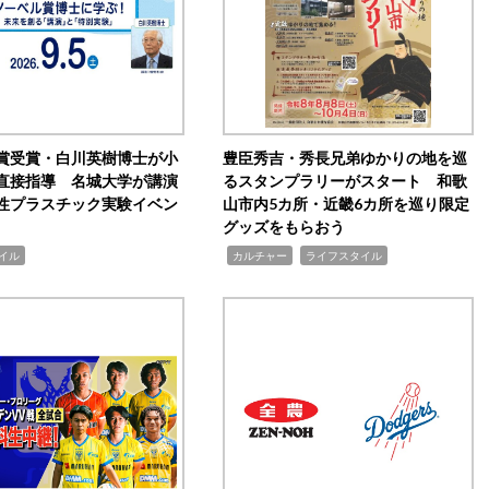
賞受賞・白川英樹博士が小
豊臣秀吉・秀長兄弟ゆかりの地を巡
直接指導 名城大学が講演
るスタンプラリーがスタート 和歌
性プラスチック実験イベン
山市内5カ所・近畿6カ所を巡り限定
グッズをもらおう
,
,
イル
カルチャー
ライフスタイル