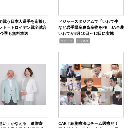
で戦う日本人選手を応援し
ドジャースタジアムで「いわて牛」
ント＝トロイデン戦全試合
など岩手県産農畜産物をPR JA全農
0が今季も無料放送
いわてが8月10日～12日に実施
,
,
スポーツ
ビジネス
想い」かなえる 遺贈寄
CAR T細胞療法はチーム医療だ！