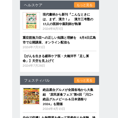
ヘルスケア
もっと見る
現代書林から新刊『こんなときに
は、まず、漢方！』 漢方三考塾の
15人の医師や薬剤師が執筆
2026年8月5日
重症筋無力症への正しい知識と理解を 8月8日広島
市で公開講座、オンライン配信も
2026年7月31日
【がんを生きる緩和ケア医・大橋洋平「足し算
命」】天空を見上げて
2026年7月28日
フェスティバル
もっと見る
絶品屋台グルメが全国各地から大集
結 “庶民派食フェス”第4回「川口×
絶品グルメビール＆日本酒祭り
2026」を開催
2026年4月15日
自分で収穫した秋野菜を使って芋煮作りを体験 埼