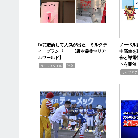
LVに敗訴して人気が出た ミルクテ
ノーベル
ィーブランド 【野村義樹✕リア
中高生を
ルワールド】
会と導電
トを開催
,
,
ライフスタイル
社会
,
ライフスタ