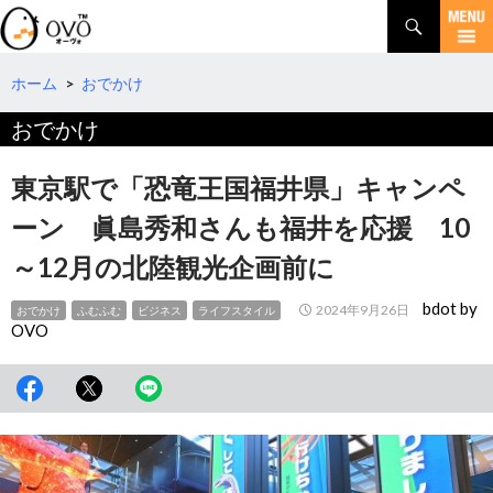
検
索
コ
ン
テ
ホーム
>
おでかけ
ン
おでかけ
ツ
へ
移
東京駅で「恐竜王国福井県」キャンペ
動
ーン 眞島秀和さんも福井を応援 10
～12月の北陸観光企画前に
bdot by
2024年9月26日
おでかけ
ふむふむ
ビジネス
ライフスタイル
OVO