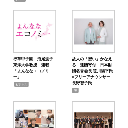
行革甲子園 沼尾波子
故人の「想い」かなえ
東洋大学教授 連載
る 遺贈寄付 日本財
「よんななエコノミ
団名誉会長 笹川陽平氏
ー」
×フリーアナウンサー
長野智子氏
,
ビジネス
PR