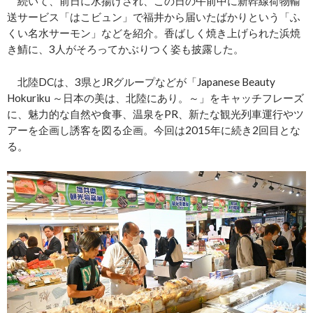
続いて、前日に水揚げされ、この日の午前中に新幹線荷物輸
送サービス「はこビュン」で福井から届いたばかりという「ふ
くい名水サーモン」などを紹介。香ばしく焼き上げられた浜焼
き鯖に、3人がそろってかぶりつく姿も披露した。
北陸DCは、3県とJRグループなどが「Japanese Beauty
Hokuriku ～日本の美は、北陸にあり。～」をキャッチフレーズ
に、魅力的な自然や食事、温泉をPR、新たな観光列車運行やツ
アーを企画し誘客を図る企画。今回は2015年に続き2回目とな
る。