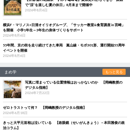
で“涼”を楽しむ夏の休日」8月末まで開催中
2026年8月6日
横浜F・マリノス×日清オイリオグループ、「サッカー教室&食育講座 in 宮崎」
を開催 小学1年生～3年生の身体づくりをサポート
2026年8月6日
55年間、京の街を走り続けてきた車両 嵐山線・モボ301形、運行開始55周年
イベントを開催
2026年8月6日
まめ学
もっと見る
写真に埋まっている位置情報はおっかないのか 【岡嶋教授の
デジタル指南】
2026年7月22日
ゼロトラストって何？ 【岡嶋教授のデジタル指南】
2026年6月18日
きっと大平元首相は泣いている 【政眼鏡（せいがんきょう）－本田雅俊の政
治コラム】