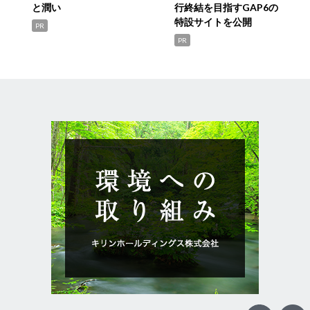
と潤い
行終結を目指すGAP6の
特設サイトを公開
PR
PR