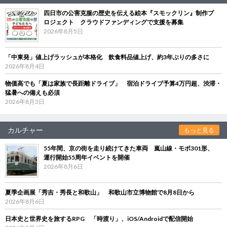
四日市の公害克服の歴史を伝える絵本『スモックリン』制作プ
ロジェクト クラウドファンディングで支援を募集
2026年8月5日
「中東発」値上げラッシュが本格化 飲食料品値上げ、約3年ぶりの多さに
2026年8月4日
物価高でも「夏は家族で長距離ドライブ」 宿泊ドライブ予算4万円超、渋滞・
猛暑への備えも必須
2026年8月3日
カルチャー
もっと見る
55年間、京の街を走り続けてきた車両 嵐山線・モボ301形、
運行開始55周年イベントを開催
2026年8月6日
夏季企画展「秀吉・秀長と和歌山」 和歌山市立博物館で8月8日から
2026年8月6日
日本史と世界史を旅するRPG 「時渡り」、iOS/Androidで配信開始