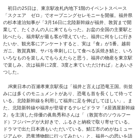
初日の25日は、東京駅改札内地下1階のイベントスペース
「スクエア ゼロ」でオープニングセレモニーを開催。福井県
の杉本達治知事が「3月16日に北陸新幹線が福井、敦賀まで開
業して、たくさんの人に来てもらった。お盆の全国の主要駅と
比べたら、福井駅が最も客が増えていた。福井に何をしに行き
たいか、観光客にアンケートすると、実は『食』が1番。越前
ガニ、敦賀真鯛、サバを串刺しにして食べる浜焼き鯖と、いろ
いろなものを楽しんでもらえたらと思う。福井の物産を東京駅
で楽しみ、次は福井に2度、3度と来ていただければ」とあいさ
つした。
JR東日本の百瀬孝東京駅長は「福井と言えば恐竜王国。街並
みには多くのモニュメントがあり、恐竜も首を長くして待って
いる。北陸新幹線を利用して福井に足を伸ばしてほしい」。ま
た、北陸新幹線や福井が登場するテレビドラマ「♯居酒屋新幹線
2」を主演した俳優の眞島秀和さんは「（敦賀市のソウルフー
ド）フジバーグが大好きで、ふるさと納税で取り寄せている。
ドラマで出た日本酒もいただいている。鯖江市のめがねミュー
ジアムや、恐竜博物館に行ってみたい」と、福井への思いを語