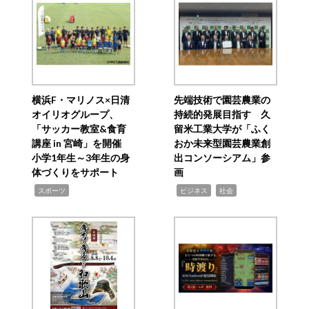
横浜F・マリノス×日清
先端技術で園芸農業の
オイリオグループ、
持続的発展目指す 久
「サッカー教室&食育
留米工業大学が「ふく
講座 in 宮崎」を開催
おか未来型園芸農業創
小学1年生～3年生の身
出コンソーシアム」参
体づくりをサポート
画
,
,
,
スポーツ
ビジネス
社会