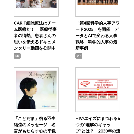
CAR T細胞療法はチー
「第4回科学的人事アワ
ム医療だ！ 医療従事
ード2025」を開催 デ
者の情熱、患者さんの
ータとAIで変わる人事
思いを伝えるドキュメ
戦略 科学的人事の最
ンタリー動画を公開中
新事例
PR
PR
「ことだま」宿る羽生
HIV/エイズにまつわる6
結弦のメッセージ 名
つの“理解のギャッ
言がもたらす心の平穏
プ”とは？ 2030年の流