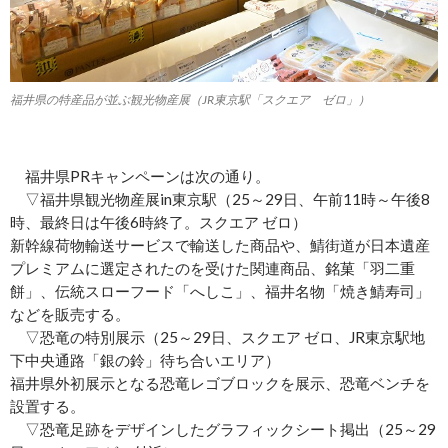
福井県の特産品が並ぶ観光物産展（JR東京駅「スクエア ゼロ」）
福井県PRキャンペーンは次の通り。
▽福井県観光物産展in東京駅（25～29日、午前11時～午後8
時、最終日は午後6時終了。スクエア ゼロ）
新幹線荷物輸送サービスで輸送した商品や、鯖街道が日本遺産
プレミアムに選定されたのを受けた関連商品、銘菓「羽二重
餅」、伝統スローフード「へしこ」、福井名物「焼き鯖寿司」
などを販売する。
▽恐竜の特別展示（25～29日、スクエア ゼロ、JR東京駅地
下中央通路「銀の鈴」待ち合いエリア）
福井県外初展示となる恐竜レゴブロックを展示、恐竜ベンチを
設置する。
▽恐竜足跡をデザインしたグラフィックシート掲出（25～29