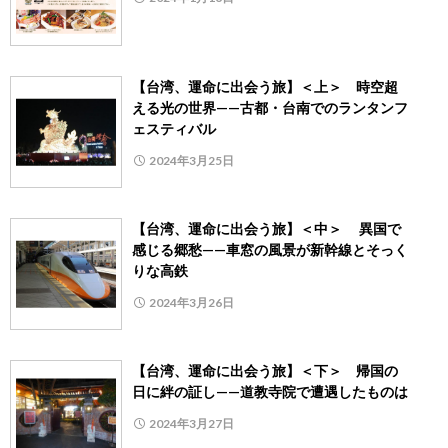
【台湾、運命に出会う旅】＜上＞ 時空超
える光の世界——古都・台南でのランタンフ
ェスティバル
2024年3月25日
【台湾、運命に出会う旅】＜中＞ 異国で
感じる郷愁——車窓の風景が新幹線とそっく
りな高鉄
2024年3月26日
【台湾、運命に出会う旅】＜下＞ 帰国の
日に絆の証し——道教寺院で遭遇したものは
2024年3月27日