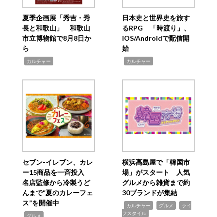
夏季企画展「秀吉・秀
日本史と世界史を旅す
長と和歌山」 和歌山
るRPG 「時渡り」、
市立博物館で8月8日か
iOS/Androidで配信開
ら
始
,
,
カルチャー
カルチャー
セブン‐イレブン、カレ
横浜高島屋で「韓国市
ー15商品を一斉投入
場」がスタート 人気
名店監修から冷製うど
グルメから雑貨まで約
んまで“夏のカレーフェ
30ブランドが集結
ス”を開催中
,
,
,
カルチャー
グルメ
ライ
フスタイル
,
グルメ