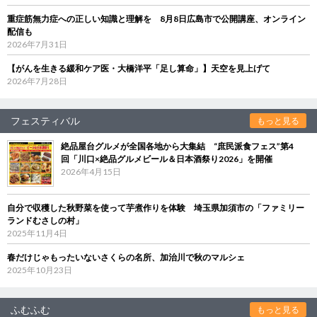
重症筋無力症への正しい知識と理解を 8月8日広島市で公開講座、オンライン
配信も
2026年7月31日
【がんを生きる緩和ケア医・大橋洋平「足し算命」】天空を見上げて
2026年7月28日
フェスティバル
もっと見る
絶品屋台グルメが全国各地から大集結 “庶民派食フェス”第4
回「川口×絶品グルメビール＆日本酒祭り2026」を開催
2026年4月15日
自分で収穫した秋野菜を使って芋煮作りを体験 埼玉県加須市の「ファミリー
ランドむさしの村」
2025年11月4日
春だけじゃもったいないさくらの名所、加治川で秋のマルシェ
2025年10月23日
ふむふむ
もっと見る