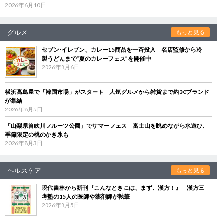
2026年6月10日
グルメ
もっと見る
セブン‐イレブン、カレー15商品を一斉投入 名店監修から冷
製うどんまで“夏のカレーフェス”を開催中
2026年8月6日
横浜高島屋で「韓国市場」がスタート 人気グルメから雑貨まで約30ブランド
が集結
2026年8月5日
「山梨県笛吹川フルーツ公園」でサマーフェス 富士山を眺めながら水遊び、
季節限定の桃のかき氷も
2026年8月3日
ヘルスケア
もっと見る
現代書林から新刊『こんなときには、まず、漢方！』 漢方三
考塾の15人の医師や薬剤師が執筆
2026年8月5日