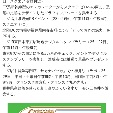
日、スクエア ゼロ付近）
E7系新幹線型のエスカレーターからスクエア ゼロへの床に、恐
竜の足跡をデザインしたグラフィックシートを掲出する。
▽福井県観光PRイベント（28～29日、午前11時～午後6時、
スクエア ゼロ）
北陸DCの情報や福井県内各市町による「とっておきの魅力」を
PRする。
▽JR東日本東京駅周遊デジタルスタンプラリー（25～29日、
午前11時～午後8時）
東京駅やその周辺にある5カ所のチェックポイントでデジタル
スタンプラリーを実施し、達成者には抽選で景品をプレゼント
する。
▽駅中鮮魚専門店「サカナバッカ」での福井県コラボ（25～
29日、平日・土曜日午前8時～午後10時、日曜日午前8時～午
後9時、グランスタ東京店・グランスタ丸の内店）
福井県産鮮魚を使った刺し身やふくい名水サーモン三色丼を販
売する。