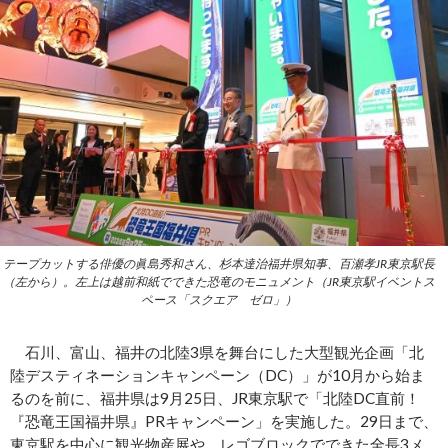
テープカットする俳優の眞島秀和さん、杉本達治福井県知事、百瀬孝JR東京駅長
（左から）。左上は越前和紙でできた恐竜のモニュメント（JR東京駅イベントス
ペース「スクエア ゼロ」）
石川、富山、福井の北陸3県を舞台にした大型観光企画「北
陸デスティネーションキャンペーン（DC）」が10月から始ま
るのを前に、福井県は9月25日、JR東京駅で「北陸DC直前！
『恐竜王国福井県』PRキャンペーン」を実施した。29日まで、
東京駅を中心に観光物産展や、レゴブロックでできた全長3メ