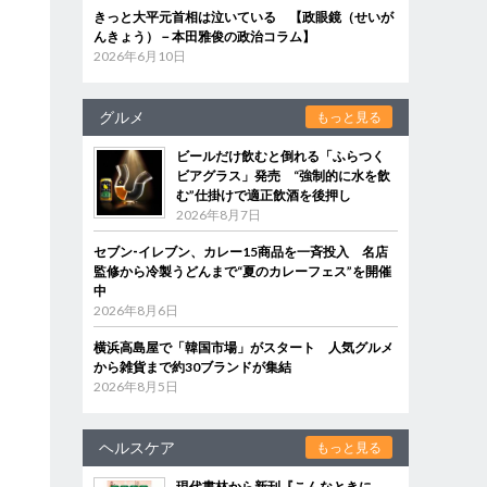
きっと大平元首相は泣いている 【政眼鏡（せいが
んきょう）－本田雅俊の政治コラム】
2026年6月10日
グルメ
もっと見る
ビールだけ飲むと倒れる「ふらつく
ビアグラス」発売 “強制的に水を飲
む”仕掛けで適正飲酒を後押し
2026年8月7日
セブン‐イレブン、カレー15商品を一斉投入 名店
監修から冷製うどんまで“夏のカレーフェス”を開催
中
2026年8月6日
横浜高島屋で「韓国市場」がスタート 人気グルメ
から雑貨まで約30ブランドが集結
2026年8月5日
ヘルスケア
もっと見る
現代書林から新刊『こんなときに