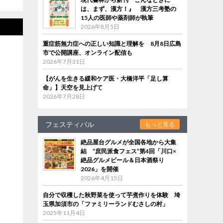
は、まず、漢方！』 漢方三考塾の
15人の医師や薬剤師が執筆
2026年8月5日
重症筋無力症への正しい知識と理解を 8月8日広島
市で公開講座、オンライン配信も
2026年7月31日
【がんを生きる緩和ケア医・大橋洋平「足し算
命」】天空を見上げて
2026年7月28日
フェスティバル
もっと見る
絶品屋台グルメが全国各地から大集
結 “庶民派食フェス”第4回「川口×
絶品グルメビール＆日本酒祭り
2026」を開催
2026年4月15日
自分で収穫した秋野菜を使って芋煮作りを体験 埼
玉県加須市の「ファミリーランドむさしの村」
2025年11月4日