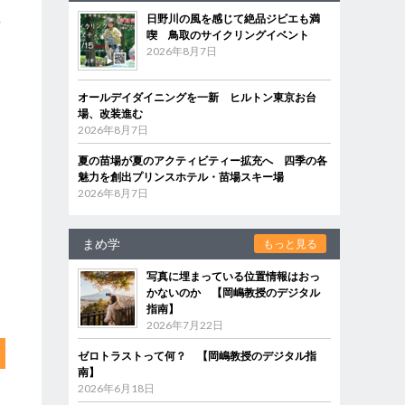
日野川の風を感じて絶品ジビエも満
樹
喫 鳥取のサイクリングイベント
に
2026年8月7日
オールデイダイニングを一新 ヒルトン東京お台
場、改装進む
2026年8月7日
夏の苗場が夏のアクティビティー拡充へ 四季の各
魅力を創出プリンスホテル・苗場スキー場
2026年8月7日
まめ学
もっと見る
写真に埋まっている位置情報はおっ
かないのか 【岡嶋教授のデジタル
指南】
2026年7月22日
ゼロトラストって何？ 【岡嶋教授のデジタル指
南】
2026年6月18日