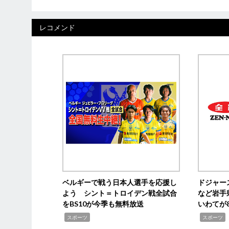
レコメンド
ベルギーで戦う日本人選手を応援し
ドジャー
よう シント＝トロイデン戦全試合
など岩手
をBS10が今季も無料放送
いわてが8
,
,
,
スポーツ
スポーツ