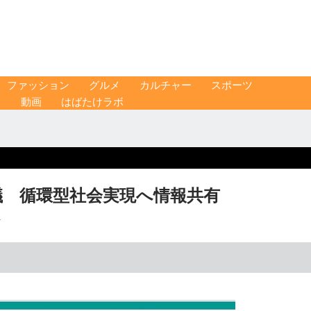
ファッション
グルメ
カルチャー
スポーツ
ス
動画
はばたけラボ
議 循環型社会実現へ情報共有
y