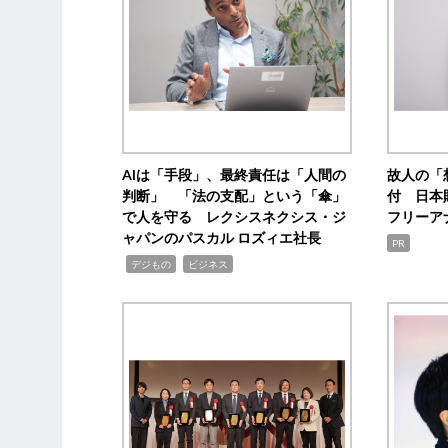
AIは「手段」、最終責任は「人間の
故人の「
判断」 「法の支配」という「傘」
付 日本
で人を守る レクシスネクシス・ジ
フリーア
ャパンのパスカル ロズィエ社長
PR
,
,
デジもの
ビジネス