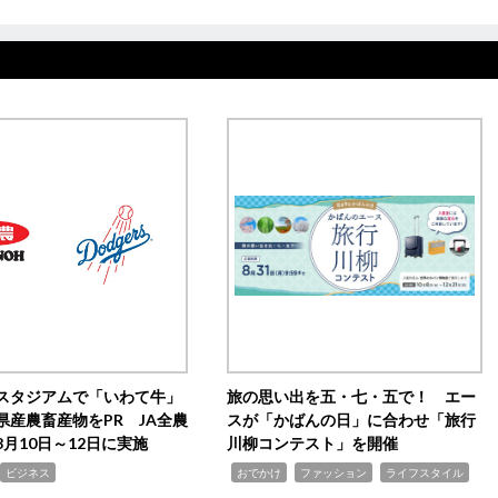
スタジアムで「いわて牛」
旅の思い出を五・七・五で！ エー
県産農畜産物をPR JA全農
スが「かばんの日」に合わせ「旅行
月10日～12日に実施
川柳コンテスト」を開催
,
,
,
ビジネス
おでかけ
ファッション
ライフスタイル