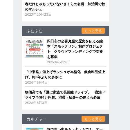
春だけじゃもったいないさくらの名所、加治川で秋
のマルシェ
2025年10月23日
ふむふむ
もっと見る
四日市の公害克服の歴史を伝える絵
本『スモックリン』制作プロジェク
ト クラウドファンディングで支援
を募集
2026年8月5日
「中東発」値上げラッシュが本格化 飲食料品値上
げ、約3年ぶりの多さに
2026年8月4日
物価高でも「夏は家族で長距離ドライブ」 宿泊ド
ライブ予算4万円超、渋滞・猛暑への備えも必須
2026年8月3日
カルチャー
もっと見る
旅の思い出を五・七・五で！ エー