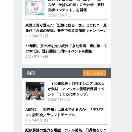
スが「かばんの日」に合わせ「旅行
川柳コンテスト」を開催
2026年8月7日
東野圭吾が選んだ「記憶に残る一文」はどれ？ 最
新作『永遠の記憶』発売で読者参加型キャンペーン
2026年8月7日
55年間、京の街を走り続けてきた車両 嵐山線・モ
ボ301形、運行開始55周年イベントを開催
2026年8月6日
動画
もっと見る
「100歳現役」目指すシニア1500人
が集結 マンション管理代務員イベ
ント「うぇるねすシップ」
2026年8月4日
AI時代、「暗黙知」は継承できるのか 「デジブ
レ」説明会／ラウンドテーブル
2026年8月3日
紀伊勝浦の魅力を堪能 ホテル浦島、日昇館をリニ