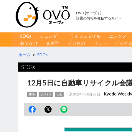
OVO [オーヴォ]
話題の情報を発信するサイト
コンテンツへ移動
検
SDGs
ジェンダー
ライフスタイル
エンタメ
索
おでかけ
まめ学
デジもの
ペット
ビジネ
ホーム
>
SDGs
SDGs
12月5日に自動車リサイクル会
Kyodo Weekl
2024年10月22日
SDGs
ビジネス
社会