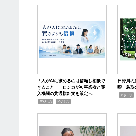
「人がAIに求めるのは信頼し相談で
日野川の
きること」 ロジカがAI事業者と導
喫 鳥取
入機関の共通指針案を策定へ
,
スポーツ
,
,
デジもの
ビジネス