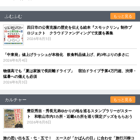
ふむふむ
もっと見る
四日市の公害克服の歴史を伝える絵本『スモックリン』制作プ
ロジェクト クラウドファンディングで支援を募集
2026年8月5日
「中東発」値上げラッシュが本格化 飲食料品値上げ、約3年ぶりの多さに
2026年8月4日
物価高でも「夏は家族で長距離ドライブ」 宿泊ドライブ予算4万円超、渋滞・
猛暑への備えも必須
2026年8月3日
カルチャー
もっと見る
豊臣秀吉・秀長兄弟ゆかりの地を巡るスタンプラリーがスター
ト 和歌山市内5カ所・近畿6カ所を巡り限定グッズをもらおう
2026年8月8日
旅の思い出を五・七・五で！ エースが「かばんの日」に合わせ「旅行川柳コ