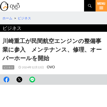
検
索
コ
ン
テ
ホーム
>
ビジネス
ン
ビジネス
ツ
へ
移
川崎重工が民間航空エンジンの整備事
動
業に参入 メンテナンス、修理、オー
バーホールを開始
OVO
2024年12月13日
ビジネス