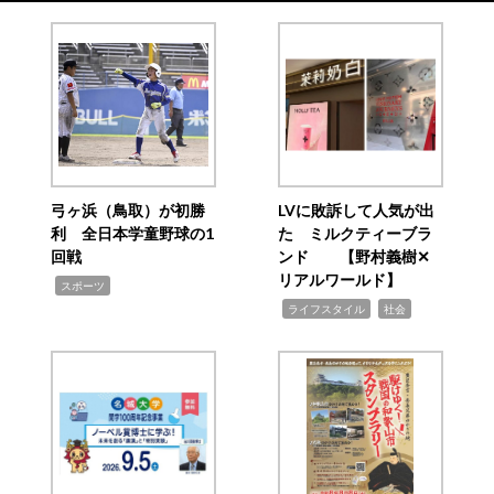
弓ヶ浜（鳥取）が初勝
LVに敗訴して人気が出
利 全日本学童野球の1
た ミルクティーブラ
回戦
ンド 【野村義樹✕
リアルワールド】
,
スポーツ
,
,
ライフスタイル
社会