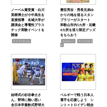
ノーベル賞受賞・白川
豊臣秀吉・秀長兄弟ゆ
英樹博士が小中高生を
かりの地を巡るスタン
直接指導 名城大学が
プラリーがスタート
講演会と導電性プラス
和歌山市内5カ所・近畿
チック実験イベントを
6カ所を巡り限定グッズ
開催
をもらおう
,
,
,
ライフスタイル
カルチャー
ライフスタイ
ル
始球式の杉谷拳士さ
ベルギーで戦う日本人
ん、野球に熱い思い
選手を応援しよう シ
全日本学童軟式野球大
ント＝トロイデン戦全