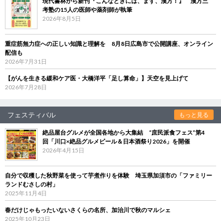
現代書林から新刊『こんなときには、まず、漢方！』 漢方三
考塾の15人の医師や薬剤師が執筆
2026年8月5日
重症筋無力症への正しい知識と理解を 8月8日広島市で公開講座、オンライン
配信も
2026年7月31日
【がんを生きる緩和ケア医・大橋洋平「足し算命」】天空を見上げて
2026年7月28日
フェスティバル
もっと見る
絶品屋台グルメが全国各地から大集結 “庶民派食フェス”第4
回「川口×絶品グルメビール＆日本酒祭り2026」を開催
2026年4月15日
自分で収穫した秋野菜を使って芋煮作りを体験 埼玉県加須市の「ファミリー
ランドむさしの村」
2025年11月4日
春だけじゃもったいないさくらの名所、加治川で秋のマルシェ
2025年10月23日