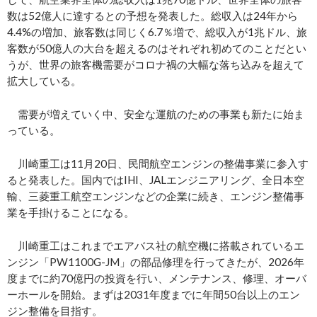
数は52億人に達するとの予想を発表した。総収入は24年から
4.4%の増加、旅客数は同じく6.7％増で、総収入が1兆ドル、旅
客数が50億人の大台を超えるのはそれぞれ初めてのことだとい
うが、世界の旅客機需要がコロナ禍の大幅な落ち込みを超えて
拡大している。
需要が増えていく中、安全な運航のための事業も新たに始ま
っている。
川崎重工は11月20日、民間航空エンジンの整備事業に参入す
ると発表した。国内ではIHI、JALエンジニアリング、全日本空
輸、三菱重工航空エンジンなどの企業に続き、エンジン整備事
業を手掛けることになる。
川崎重工はこれまでエアバス社の航空機に搭載されているエ
ンジン「PW1100G-JM」の部品修理を行ってきたが、2026年
度までに約70億円の投資を行い、メンテナンス、修理、オーバ
ーホールを開始。まずは2031年度までに年間50台以上のエン
ジン整備を目指す。