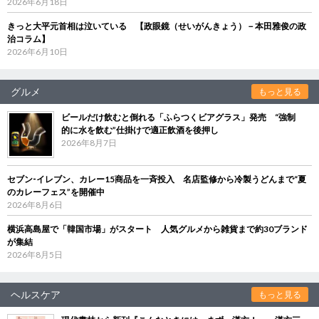
2026年6月18日
きっと大平元首相は泣いている 【政眼鏡（せいがんきょう）－本田雅俊の政
治コラム】
2026年6月10日
グルメ
もっと見る
ビールだけ飲むと倒れる「ふらつくビアグラス」発売 “強制
的に水を飲む”仕掛けで適正飲酒を後押し
2026年8月7日
セブン‐イレブン、カレー15商品を一斉投入 名店監修から冷製うどんまで“夏
のカレーフェス”を開催中
2026年8月6日
横浜高島屋で「韓国市場」がスタート 人気グルメから雑貨まで約30ブランド
が集結
2026年8月5日
ヘルスケア
もっと見る