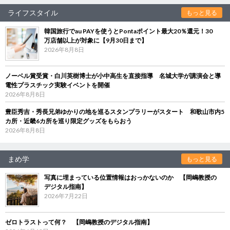
ライフスタイル
もっと見る
韓国旅行でau PAYを使うとPontaポイント最大20％還元！30
万店舗以上が対象に【9月30日まで】
2026年8月8日
ノーベル賞受賞・白川英樹博士が小中高生を直接指導 名城大学が講演会と導
電性プラスチック実験イベントを開催
2026年8月8日
豊臣秀吉・秀長兄弟ゆかりの地を巡るスタンプラリーがスタート 和歌山市内5
カ所・近畿6カ所を巡り限定グッズをもらおう
2026年8月8日
まめ学
もっと見る
写真に埋まっている位置情報はおっかないのか 【岡嶋教授の
デジタル指南】
2026年7月22日
ゼロトラストって何？ 【岡嶋教授のデジタル指南】