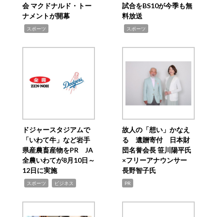
会 マクドナルド・トー
試合をBS10が今季も無
ナメントが開幕
料放送
,
,
スポーツ
スポーツ
ドジャースタジアムで
故人の「想い」かなえ
「いわて牛」など岩手
る 遺贈寄付 日本財
県産農畜産物をPR JA
団名誉会長 笹川陽平氏
全農いわてが8月10日～
×フリーアナウンサー
12日に実施
長野智子氏
,
,
スポーツ
ビジネス
PR