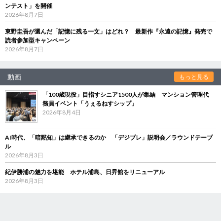
ンテスト」を開催
2026年8月7日
東野圭吾が選んだ「記憶に残る一文」はどれ？ 最新作『永遠の記憶』発売で
読者参加型キャンペーン
2026年8月7日
動画
もっと見る
「100歳現役」目指すシニア1500人が集結 マンション管理代
務員イベント「うぇるねすシップ」
2026年8月4日
AI時代、「暗黙知」は継承できるのか 「デジブレ」説明会／ラウンドテーブ
ル
2026年8月3日
紀伊勝浦の魅力を堪能 ホテル浦島、日昇館をリニューアル
2026年8月3日