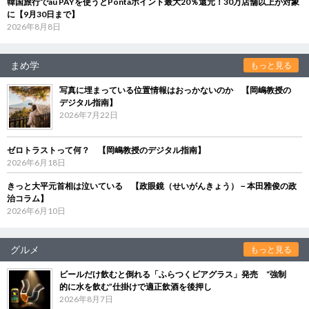
韓国旅行でau PAYを使うとPontaポイント最大20％還元！30万店舗以上が対象
に【9月30日まで】
2026年8月8日
まめ学
もっと見る
写真に埋まっている位置情報はおっかないのか 【岡嶋教授の
デジタル指南】
2026年7月22日
ゼロトラストって何？ 【岡嶋教授のデジタル指南】
2026年6月18日
きっと大平元首相は泣いている 【政眼鏡（せいがんきょう）－本田雅俊の政
治コラム】
2026年6月10日
グルメ
もっと見る
ビールだけ飲むと倒れる「ふらつくビアグラス」発売 “強制
的に水を飲む”仕掛けで適正飲酒を後押し
2026年8月7日