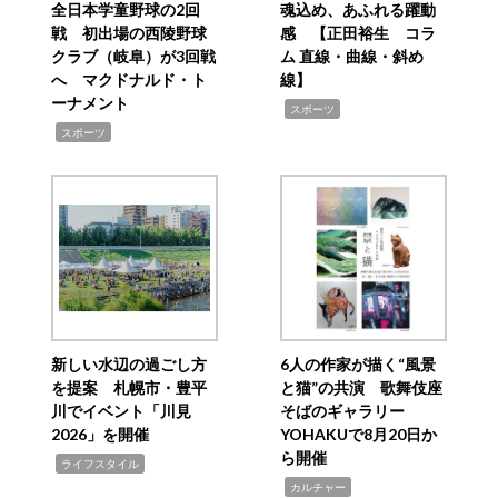
全日本学童野球の2回
魂込め、あふれる躍動
戦 初出場の西陵野球
感 【正田裕生 コラ
クラブ（岐阜）が3回戦
ム 直線・曲線・斜め
へ マクドナルド・ト
線】
ーナメント
,
スポーツ
,
スポーツ
新しい水辺の過ごし方
6人の作家が描く“風景
を提案 札幌市・豊平
と猫”の共演 歌舞伎座
川でイベント「川見
そばのギャラリー
2026」を開催
YOHAKUで8月20日か
ら開催
,
ライフスタイル
,
カルチャー