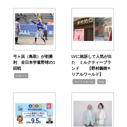
弓ヶ浜（鳥取）が初勝
LVに敗訴して人気が出
利 全日本学童野球の1
た ミルクティーブラ
回戦
ンド 【野村義樹✕
リアルワールド】
,
スポーツ
,
,
ライフスタイル
社会