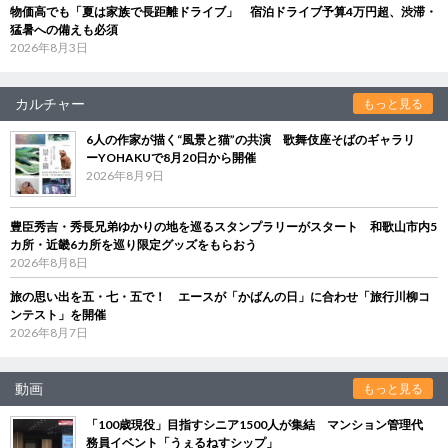
物価高でも「夏は家族で長距離ドライブ」 宿泊ドライブ予算4万円超、渋滞・
猛暑への備えも必須
2026年8月3日
カルチャー
もっと見る
6人の作家が描く“風景と猫”の共演 歌舞伎座そばのギャラリ
ーYOHAKUで8月20日から開催
2026年8月9日
豊臣秀吉・秀長兄弟ゆかりの地を巡るスタンプラリーがスタート 和歌山市内5
カ所・近畿6カ所を巡り限定グッズをもらおう
2026年8月8日
旅の思い出を五・七・五で！ エースが「かばんの日」に合わせ「旅行川柳コ
ンテスト」を開催
2026年8月7日
動画
もっと見る
「100歳現役」目指すシニア1500人が集結 マンション管理代
務員イベント「うぇるねすシップ」