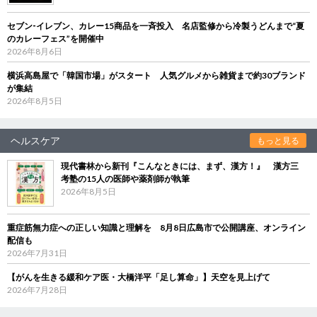
セブン‐イレブン、カレー15商品を一斉投入 名店監修から冷製うどんまで“夏
のカレーフェス”を開催中
2026年8月6日
横浜高島屋で「韓国市場」がスタート 人気グルメから雑貨まで約30ブランド
が集結
2026年8月5日
ヘルスケア
もっと見る
現代書林から新刊『こんなときには、まず、漢方！』 漢方三
考塾の15人の医師や薬剤師が執筆
2026年8月5日
重症筋無力症への正しい知識と理解を 8月8日広島市で公開講座、オンライン
配信も
2026年7月31日
【がんを生きる緩和ケア医・大橋洋平「足し算命」】天空を見上げて
2026年7月28日