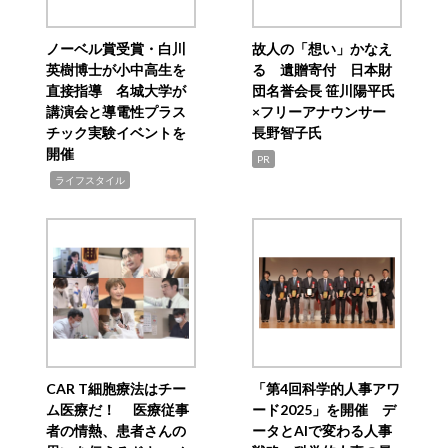
ノーベル賞受賞・白川
故人の「想い」かなえ
英樹博士が小中高生を
る 遺贈寄付 日本財
直接指導 名城大学が
団名誉会長 笹川陽平氏
講演会と導電性プラス
×フリーアナウンサー
チック実験イベントを
長野智子氏
開催
PR
,
ライフスタイル
CAR T細胞療法はチー
「第4回科学的人事アワ
ム医療だ！ 医療従事
ード2025」を開催 デ
者の情熱、患者さんの
ータとAIで変わる人事