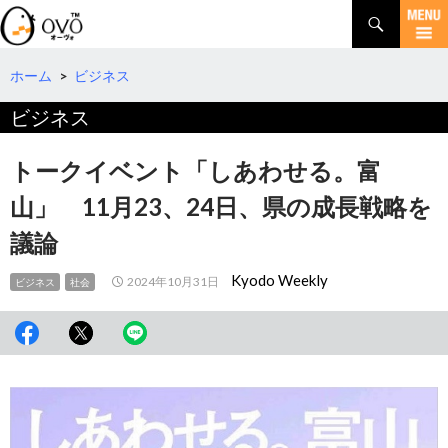
検
索
コ
ン
テ
ホーム
>
ビジネス
ン
ビジネス
ツ
へ
移
トークイベント「しあわせる。富
動
山」 11月23、24日、県の成長戦略を
議論
Kyodo Weekly
2024年10月31日
ビジネス
社会