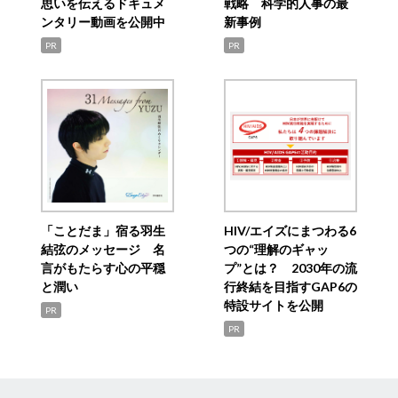
思いを伝えるドキュメ
戦略 科学的人事の最
ンタリー動画を公開中
新事例
PR
PR
「ことだま」宿る羽生
HIV/エイズにまつわる6
結弦のメッセージ 名
つの“理解のギャッ
言がもたらす心の平穏
プ”とは？ 2030年の流
と潤い
行終結を目指すGAP6の
特設サイトを公開
PR
PR