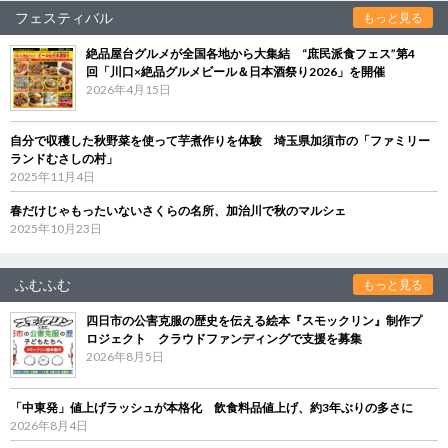
フェスティバル
もっと見る
絶品屋台グルメが全国各地から大集結 “庶民派食フェス”第4
回「川口×絶品グルメビール＆日本酒祭り2026」を開催
2026年4月15日
自分で収穫した秋野菜を使って芋煮作りを体験 埼玉県加須市の「ファミリー
ランドむさしの村」
2025年11月4日
春だけじゃもったいないさくらの名所、加治川で秋のマルシェ
2025年10月23日
ふむふむ
もっと見る
四日市の公害克服の歴史を伝える絵本『スモックリン』制作プ
ロジェクト クラウドファンディングで支援を募集
2026年8月5日
「中東発」値上げラッシュが本格化 飲食料品値上げ、約3年ぶりの多さに
2026年8月4日