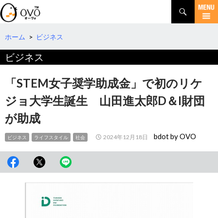
検
索
コ
ン
テ
ホーム
>
ビジネス
ン
ビジネス
ツ
へ
移
「STEM女子奨学助成金」で初のリケ
動
ジョ大学生誕生 山田進太郎D＆I財団
が助成
bdot by OVO
2024年12月18日
ビジネス
ライフスタイル
社会