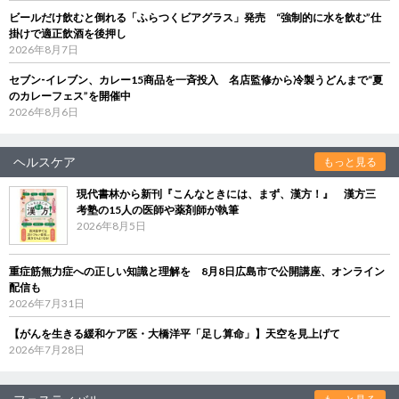
ビールだけ飲むと倒れる「ふらつくビアグラス」発売 “強制的に水を飲む”仕
掛けで適正飲酒を後押し
2026年8月7日
セブン‐イレブン、カレー15商品を一斉投入 名店監修から冷製うどんまで“夏
のカレーフェス”を開催中
2026年8月6日
ヘルスケア
もっと見る
現代書林から新刊『こんなときには、まず、漢方！』 漢方三
考塾の15人の医師や薬剤師が執筆
2026年8月5日
重症筋無力症への正しい知識と理解を 8月8日広島市で公開講座、オンライン
配信も
2026年7月31日
【がんを生きる緩和ケア医・大橋洋平「足し算命」】天空を見上げて
2026年7月28日