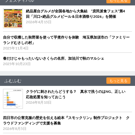
フェスティバル
もっと見る
絶品屋台グルメが全国各地から大集結 “庶民派食フェス”第4
回「川口×絶品グルメビール＆日本酒祭り2026」を開催
2026年4月15日
自分で収穫した秋野菜を使って芋煮作りを体験 埼玉県加須市の「ファミリー
ランドむさしの村」
2025年11月4日
春だけじゃもったいないさくらの名所、加治川で秋のマルシェ
2025年10月23日
ふむふむ
もっと見る
クラゲに刺されたらどうする？ 真水で洗うのはNG、正しい
応急処置を知っておこう
2026年8月10日
四日市の公害克服の歴史を伝える絵本『スモックリン』制作プロジェクト ク
ラウドファンディングで支援を募集
2026年8月5日