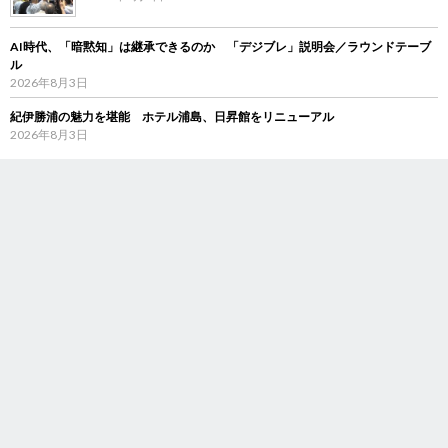
AI時代、「暗黙知」は継承できるのか 「デジブレ」説明会／ラウンドテーブ
ル
2026年8月3日
紀伊勝浦の魅力を堪能 ホテル浦島、日昇館をリニューアル
2026年8月3日