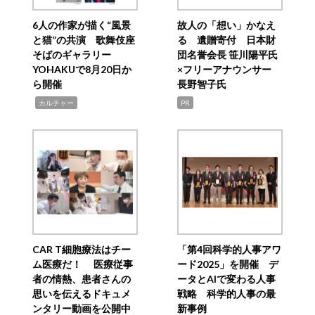
6人の作家が描く“風景
故人の「想い」かなえ
と猫”の共演 歌舞伎座
る 遺贈寄付 日本財
そばのギャラリー
団名誉会長 笹川陽平氏
YOHAKUで8月20日か
×フリーアナウンサー
ら開催
長野智子氏
,
カルチャー
PR
CAR T細胞療法はチー
「第4回科学的人事アワ
ム医療だ！ 医療従事
ード2025」を開催 デ
者の情熱、患者さんの
ータとAIで変わる人事
思いを伝えるドキュメ
戦略 科学的人事の最
ンタリー動画を公開中
新事例