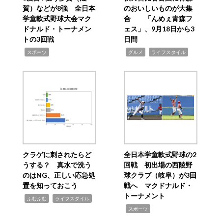
賀）などが8強 全日本
のおいしいものが大集
学童軟式野球大会マク
合 「んめぇ青森フ
ドナルド・トーナメン
ェス」、9月18日から3
トの3回戦
日間
,
,
,
スポーツ
グルメ
ライフスタイル
クラゲに刺されたらど
全日本学童軟式野球の2
うする？ 真水で洗う
回戦 初出場の西陵野
のはNG、正しい応急処
球クラブ（岐阜）が3回
置を知っておこう
戦へ マクドナルド・
トーナメント
,
,
ふむふむ
ライフスタイル
,
スポーツ