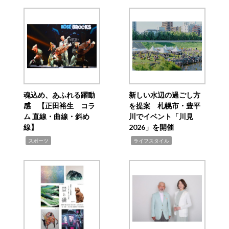
魂込め、あふれる躍動
新しい水辺の過ごし方
感 【正田裕生 コラ
を提案 札幌市・豊平
ム 直線・曲線・斜め
川でイベント「川見
線】
2026」を開催
,
,
スポーツ
ライフスタイル