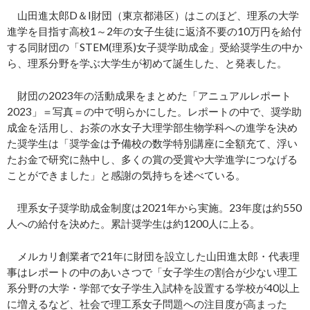
山田進太郎D＆I財団（東京都港区）はこのほど、理系の大学
進学を目指す高校1～2年の女子生徒に返済不要の10万円を給付
する同財団の「STEM(理系)女子奨学助成金」受給奨学生の中か
ら、理系分野を学ぶ大学生が初めて誕生した、と発表した。
財団の2023年の活動成果をまとめた「アニュアルレポート
2023」＝写真＝の中で明らかにした。レポートの中で、奨学助
成金を活用し、お茶の水女子大理学部生物学科への進学を決め
た奨学生は「奨学金は予備校の数学特別講座に全額充て、浮い
たお金で研究に熱中し、多くの賞の受賞や大学進学につなげる
ことができました」と感謝の気持ちを述べている。
理系女子奨学助成金制度は2021年から実施。23年度は約550
人への給付を決めた。累計奨学生は約1200人に上る。
メルカリ創業者で21年に財団を設立した山田進太郎・代表理
事はレポートの中のあいさつで「女子学生の割合が少ない理工
系分野の大学・学部で女子学生入試枠を設置する学校が40以上
に増えるなど、社会で理工系女子問題への注目度が高まった