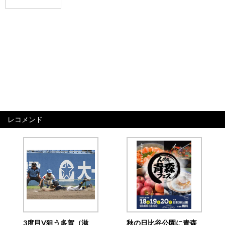
レコメンド
3度目V狙う多賀（滋
秋の日比谷公園に青森