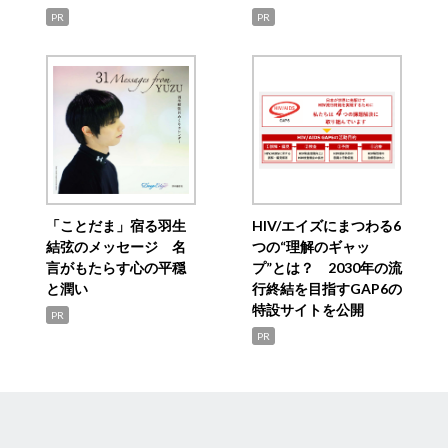
PR
PR
「ことだま」宿る羽生
HIV/エイズにまつわる6
結弦のメッセージ 名
つの“理解のギャッ
言がもたらす心の平穏
プ”とは？ 2030年の流
と潤い
行終結を目指すGAP6の
特設サイトを公開
PR
PR