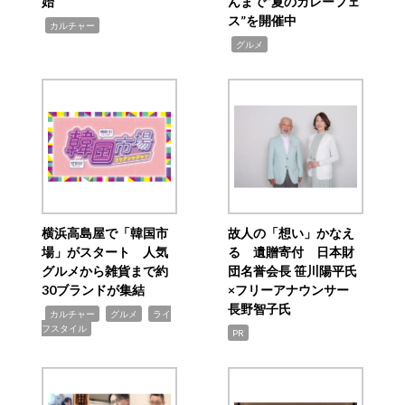
始
んまで“夏のカレーフェ
ス”を開催中
,
カルチャー
,
グルメ
横浜高島屋で「韓国市
故人の「想い」かなえ
場」がスタート 人気
る 遺贈寄付 日本財
グルメから雑貨まで約
団名誉会長 笹川陽平氏
30ブランドが集結
×フリーアナウンサー
長野智子氏
,
,
,
カルチャー
グルメ
ライ
フスタイル
PR