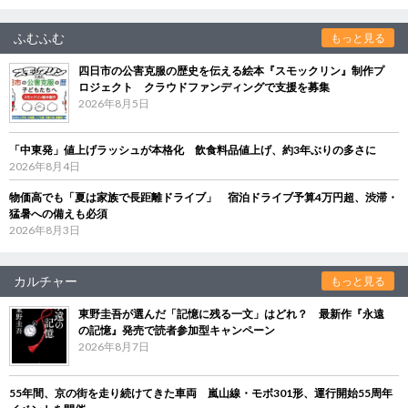
ふむふむ
もっと見る
四日市の公害克服の歴史を伝える絵本『スモックリン』制作プ
ロジェクト クラウドファンディングで支援を募集
2026年8月5日
「中東発」値上げラッシュが本格化 飲食料品値上げ、約3年ぶりの多さに
2026年8月4日
物価高でも「夏は家族で長距離ドライブ」 宿泊ドライブ予算4万円超、渋滞・
猛暑への備えも必須
2026年8月3日
カルチャー
もっと見る
東野圭吾が選んだ「記憶に残る一文」はどれ？ 最新作『永遠
の記憶』発売で読者参加型キャンペーン
2026年8月7日
55年間、京の街を走り続けてきた車両 嵐山線・モボ301形、運行開始55周年