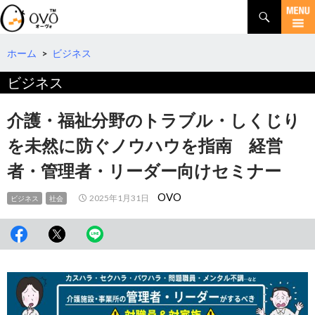
検
索
コ
ン
テ
ホーム
>
ビジネス
ン
ビジネス
ツ
へ
移
介護・福祉分野のトラブル・しくじり
動
を未然に防ぐノウハウを指南 経営
者・管理者・リーダー向けセミナー
OVO
2025年1月31日
ビジネス
社会