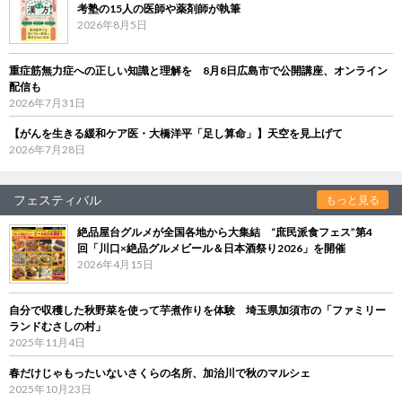
考塾の15人の医師や薬剤師が執筆
2026年8月5日
重症筋無力症への正しい知識と理解を 8月8日広島市で公開講座、オンライン
配信も
2026年7月31日
【がんを生きる緩和ケア医・大橋洋平「足し算命」】天空を見上げて
2026年7月28日
フェスティバル
もっと見る
絶品屋台グルメが全国各地から大集結 “庶民派食フェス”第4
回「川口×絶品グルメビール＆日本酒祭り2026」を開催
2026年4月15日
自分で収穫した秋野菜を使って芋煮作りを体験 埼玉県加須市の「ファミリー
ランドむさしの村」
2025年11月4日
春だけじゃもったいないさくらの名所、加治川で秋のマルシェ
2025年10月23日