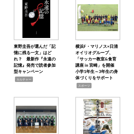
東野圭吾が選んだ「記
横浜F・マリノス×日清
憶に残る一文」はど
オイリオグループ、
れ？ 最新作『永遠の
「サッカー教室&食育
記憶』発売で読者参加
講座 in 宮崎」を開催
型キャンペーン
小学1年生～3年生の身
体づくりをサポート
,
カルチャー
,
スポーツ