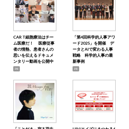
CAR T細胞療法はチー
「第4回科学的人事アワ
ム医療だ！ 医療従事
ード2025」を開催 デ
者の情熱、患者さんの
ータとAIで変わる人事
思いを伝えるドキュメ
戦略 科学的人事の最
ンタリー動画を公開中
新事例
PR
PR
「ことだま」宿る羽生
HIV/エイズにまつわる6