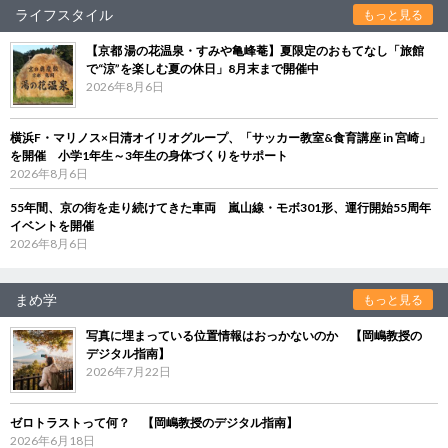
ライフスタイル
もっと見る
【京都 湯の花温泉・すみや亀峰菴】夏限定のおもてなし「旅館
で“涼”を楽しむ夏の休日」8月末まで開催中
2026年8月6日
横浜F・マリノス×日清オイリオグループ、「サッカー教室&食育講座 in 宮崎」
を開催 小学1年生～3年生の身体づくりをサポート
2026年8月6日
55年間、京の街を走り続けてきた車両 嵐山線・モボ301形、運行開始55周年
イベントを開催
2026年8月6日
まめ学
もっと見る
写真に埋まっている位置情報はおっかないのか 【岡嶋教授の
デジタル指南】
2026年7月22日
ゼロトラストって何？ 【岡嶋教授のデジタル指南】
2026年6月18日