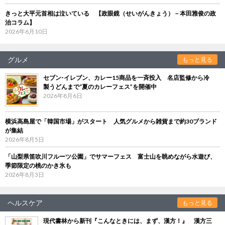
きっと大平元首相は泣いている 【政眼鏡（せいがんきょう）－本田雅俊の政
治コラム】
2026年6月10日
グルメ
もっと見る
セブン‐イレブン、カレー15商品を一斉投入 名店監修から冷
製うどんまで“夏のカレーフェス”を開催中
2026年8月6日
横浜高島屋で「韓国市場」がスタート 人気グルメから雑貨まで約30ブランド
が集結
2026年8月5日
「山梨県笛吹川フルーツ公園」でサマーフェス 富士山を眺めながら水遊び、
季節限定の桃のかき氷も
2026年8月3日
ヘルスケア
もっと見る
現代書林から新刊『こんなときには、まず、漢方！』 漢方三