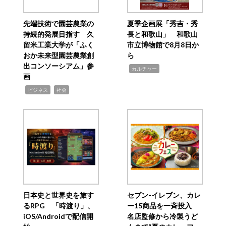
先端技術で園芸農業の
夏季企画展「秀吉・秀
持続的発展目指す 久
長と和歌山」 和歌山
留米工業大学が「ふく
市立博物館で8月8日か
おか未来型園芸農業創
ら
出コンソーシアム」参
,
カルチャー
画
,
,
ビジネス
社会
日本史と世界史を旅す
セブン‐イレブン、カレ
るRPG 「時渡り」、
ー15商品を一斉投入
iOS/Androidで配信開
名店監修から冷製うど