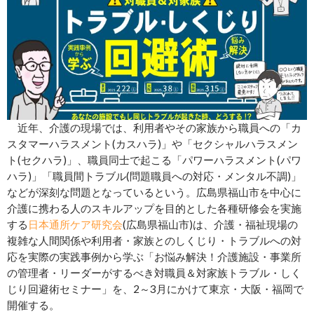
近年、介護の現場では、利用者やその家族から職員への「カ
スタマーハラスメント(カスハラ)」や「セクシャルハラスメン
ト(セクハラ)」、職員同士で起こる「パワーハラスメント(パワ
ハラ)」「職員間トラブル(問題職員への対応・メンタル不調)」
などが深刻な問題となっているという。広島県福山市を中心に
介護に携わる人のスキルアップを目的とした各種研修会を実施
する
日本通所ケア研究会
(広島県福山市)は、介護・福祉現場の
複雑な人間関係や利用者・家族とのしくじり・トラブルへの対
応を実際の実践事例から学ぶ「お悩み解決！介護施設・事業所
の管理者・リーダーがするべき対職員＆対家族トラブル・しく
じり回避術セミナー」を、2～3月にかけて東京・大阪・福岡で
開催する。