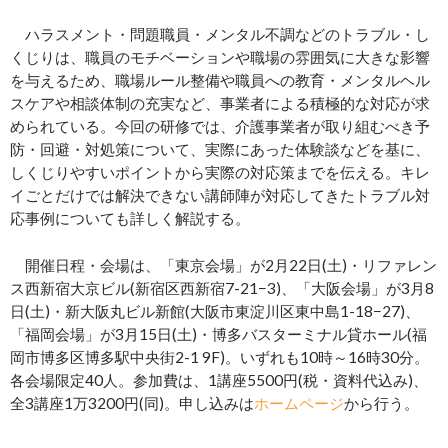
ハラスメント・問題職員・メンタル不調などのトラブル・し
くじりは、職員のモチベーションや職場の雰囲気に大きな影響
を与えるため、職場ルール整備や職員への教育・メンタルヘル
スケアや相談体制の充実など、事業者による積極的な対応が求
められている。今回の研修では、介護事業者が取り組むべき予
防・回避・対処策について、実際にあった体験談などを基に、
しくじりやすいポイントから実際の対応策までを伝える。キレ
イごとだけでは解決できない講師陣が対応してきたトラブル対
応事例についても詳しく解説する。
開催日程・会場は、「東京会場」が2月22日(土)・リファレン
ス西新宿大京ビル(新宿区西新宿7-21−3)、「大阪会場」が3月8
日(土)・新大阪丸ビル新館(大阪市東淀川区東中島1-18−27)、
「福岡会場」が3月15日(土)・博多バスターミナル貸ホール(福
岡市博多区博多駅中央街2-1 9F)。いずれも10時～16時30分。
各会場限定40人。参加費は、1講座5500円(税・資料代込み)、
全3講座1万3200円(同)。申し込みは
ホームページ
から行う。