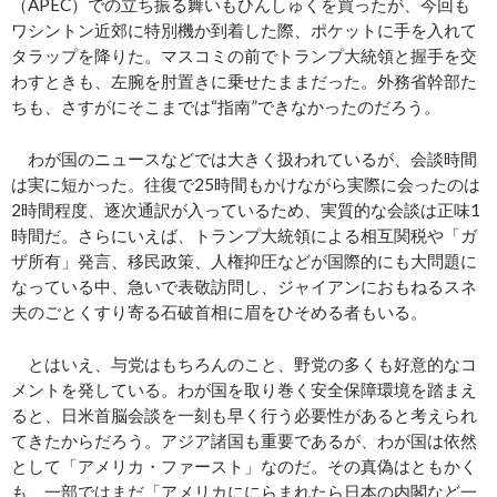
（APEC）での立ち振る舞いもひんしゅくを買ったが、今回も
ワシントン近郊に特別機か到着した際、ポケットに手を入れて
タラップを降りた。マスコミの前でトランプ大統領と握手を交
わすときも、左腕を肘置きに乗せたままだった。外務省幹部た
ちも、さすがにそこまでは“指南”できなかったのだろう。
わが国のニュースなどでは大きく扱われているが、会談時間
は実に短かった。往復で25時間もかけながら実際に会ったのは
2時間程度、逐次通訳が入っているため、実質的な会談は正味1
時間だ。さらにいえば、トランプ大統領による相互関税や「ガ
ザ所有」発言、移民政策、人権抑圧などが国際的にも大問題に
なっている中、急いで表敬訪問し、ジャイアンにおもねるスネ
夫のごとくすり寄る石破首相に眉をひそめる者もいる。
とはいえ、与党はもちろんのこと、野党の多くも好意的なコ
メントを発している。わが国を取り巻く安全保障環境を踏まえ
ると、日米首脳会談を一刻も早く行う必要性があると考えられ
てきたからだろう。アジア諸国も重要であるが、わが国は依然
として「アメリカ・ファースト」なのだ。その真偽はともかく
も、一部ではまだ「アメリカににらまれたら日本の内閣など一