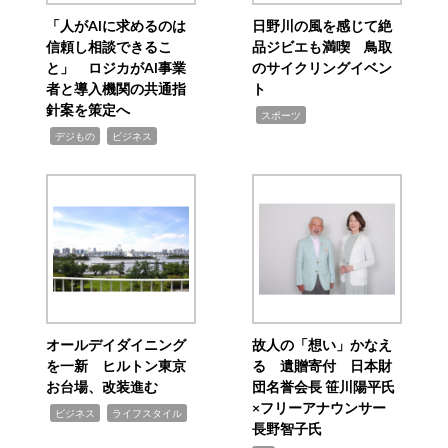
「人がAIに求めるのは
日野川の風を感じて絶
信頼し相談できるこ
品ジビエも満喫 鳥取
と」 ロジカがAI事業
のサイクリングイベン
者と導入機関の共通指
ト
針案を策定へ
,
スポーツ
,
,
デジもの
ビジネス
オールデイダイニング
故人の「想い」かなえ
を一新 ヒルトン東京
る 遺贈寄付 日本財
お台場、改装進む
団名誉会長 笹川陽平氏
×フリーアナウンサー
,
,
ビジネス
ライフスタイル
長野智子氏