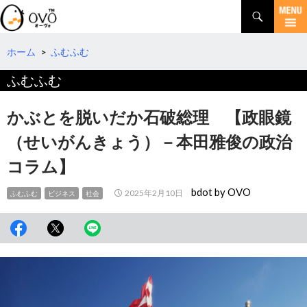
検
索
コ
ン
テ
ホーム
>
ふむふむ
ン
ふむふむ
ツ
へ
移
かぶとを脱いだか石破総理 【政眼鏡
動
（せいがんきょう）－本田雅俊の政治
コラム】
bdot by OVO
2025年2月10日
ふむふむ
ビジネス
社会