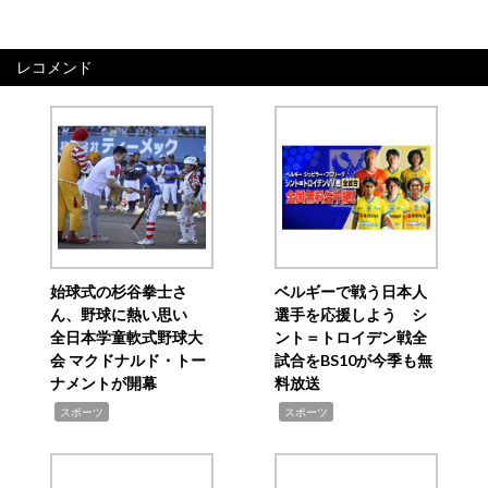
レコメンド
始球式の杉谷拳士さ
ベルギーで戦う日本人
ん、野球に熱い思い
選手を応援しよう シ
全日本学童軟式野球大
ント＝トロイデン戦全
会 マクドナルド・トー
試合をBS10が今季も無
ナメントが開幕
料放送
,
,
スポーツ
スポーツ