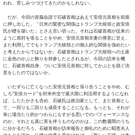
われ、苦しみつづけてきたのかもしれない。
だが、今回の首脳会談で石破首相はあえて安倍元首相を前面
に押し出した。「日米の緊密な関係はトランプ大統領と故安倍
氏が礎を築いた」とさえ言い切った。それは石破首相が従来の
ように肩肘を張ることをやめ、安倍元首相夫妻の厚意に甘え、
また利用してでもトランプ大統領との個人的な関係を強めたい
と考えたからではないか。石破首相はトランプ大統領への土産
に金色のかぶと飾りを持参したとされるが、今回の訪米を機
に、石破首相自身、ついに安倍元首相に対してかぶとを脱ぐ決
意をしたのではないか。
いたずらに亡くなった安倍元首相と張り合うことをやめ、む
しろ“安倍カード”を対米外交で最大限に利活用するようになれ
ば、したたかさも含め、石破氏は政治家として、また首相とし
て、一回りも二回りも成長することになる。もっとも、それが
単に場当たり的かつわらにもすがる思いでのパフォーマンスな
のか、それとも真に実を伴うものなのかは、この数週間のうち
に分かるだろう。石破首相が訪米報告と御礼のために昭恵夫人