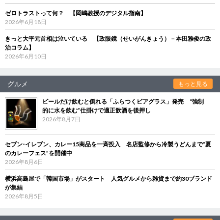
ゼロトラストって何？ 【岡嶋教授のデジタル指南】
2026年6月18日
きっと大平元首相は泣いている 【政眼鏡（せいがんきょう）－本田雅俊の政
治コラム】
2026年6月10日
グルメ
もっと見る
ビールだけ飲むと倒れる「ふらつくビアグラス」発売 “強制
的に水を飲む”仕掛けで適正飲酒を後押し
2026年8月7日
セブン‐イレブン、カレー15商品を一斉投入 名店監修から冷製うどんまで“夏
のカレーフェス”を開催中
2026年8月6日
横浜高島屋で「韓国市場」がスタート 人気グルメから雑貨まで約30ブランド
が集結
2026年8月5日