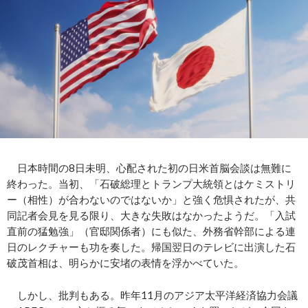
日本時間の8日未明、心配された初の日米首脳会談は無難に
終わった。当初、「石破総理とトランプ大統領とはケミストリ
ー（相性）が合わないのではないか」と強く危惧されたが、共
同記者会見を見る限り、大きな失敗はなかったようだ。「入試
直前の猛勉強」（官邸関係者）にも似た、外務省幹部による連
日のレクチャーも功を奏した。帰国翌日のテレビに出演した石
破茂首相は、明らかに安堵の表情を浮かべていた。
しかし、批判もある。昨年11月のアジア太平洋経済協力会議