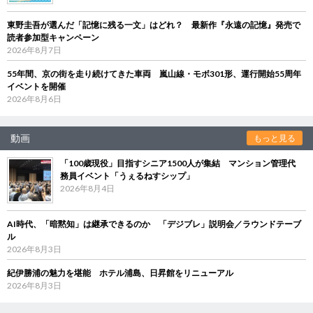
東野圭吾が選んだ「記憶に残る一文」はどれ？ 最新作『永遠の記憶』発売で
読者参加型キャンペーン
2026年8月7日
55年間、京の街を走り続けてきた車両 嵐山線・モボ301形、運行開始55周年
イベントを開催
2026年8月6日
動画
もっと見る
「100歳現役」目指すシニア1500人が集結 マンション管理代
務員イベント「うぇるねすシップ」
2026年8月4日
AI時代、「暗黙知」は継承できるのか 「デジブレ」説明会／ラウンドテーブ
ル
2026年8月3日
紀伊勝浦の魅力を堪能 ホテル浦島、日昇館をリニューアル
2026年8月3日