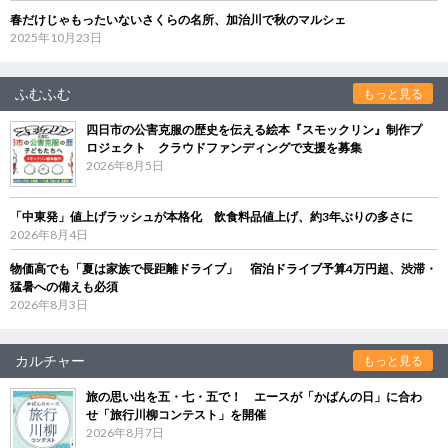
春だけじゃもったいないさくらの名所、加治川で秋のマルシェ
2025年10月23日
ふむふむ
もっと見る
四日市の公害克服の歴史を伝える絵本『スモックリン』制作プ
ロジェクト クラウドファンディングで支援を募集
2026年8月5日
「中東発」値上げラッシュが本格化 飲食料品値上げ、約3年ぶりの多さに
2026年8月4日
物価高でも「夏は家族で長距離ドライブ」 宿泊ドライブ予算4万円超、渋滞・
猛暑への備えも必須
2026年8月3日
カルチャー
もっと見る
旅の思い出を五・七・五で！ エースが「かばんの日」に合わ
せ「旅行川柳コンテスト」を開催
2026年8月7日