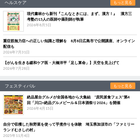
ヘルスケア
もっと見る
現代書林から新刊『こんなときには、まず、漢方！』 漢方三
考塾の15人の医師や薬剤師が執筆
2026年8月5日
重症筋無力症への正しい知識と理解を 8月8日広島市で公開講座、オンライン
配信も
2026年7月31日
【がんを生きる緩和ケア医・大橋洋平「足し算命」】天空を見上げて
2026年7月28日
フェスティバル
もっと見る
絶品屋台グルメが全国各地から大集結 “庶民派食フェス”第4
回「川口×絶品グルメビール＆日本酒祭り2026」を開催
2026年4月15日
自分で収穫した秋野菜を使って芋煮作りを体験 埼玉県加須市の「ファミリー
ランドむさしの村」
2025年11月4日