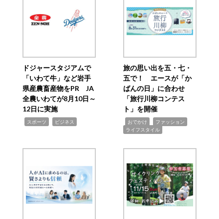
ドジャースタジアムで
旅の思い出を五・七・
「いわて牛」など岩手
五で！ エースが「か
県産農畜産物をPR JA
ばんの日」に合わせ
全農いわてが8月10日～
「旅行川柳コンテス
12日に実施
ト」を開催
,
,
,
,
,
スポーツ
ビジネス
おでかけ
ファッション
ライフスタイル