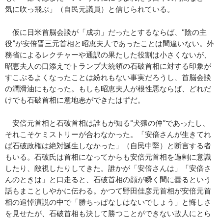
気に吹っ飛ぶ」（自民元議員）と信じられている。
仮に日米首脳会談が「成功」だったとするならば、“陰の主
役”が安倍晋三元首相と昭恵夫人であったことは間違いない。外
務省によるレクチャーや通訳の果たした役割は小さくないが、
昭恵夫人の口添えでトランプ大統領の石破首相に対する印象が
すこぶるよくなったことは紛れもない事実だろうし、首脳会談
の潤滑油にもなった。もしも昭恵夫人が根性悪ならば、どれだ
けでも石破首相に意地悪ができたはずだ。
安倍元首相と石破首相は誰もが知る“犬猿の仲”であったし、
それこそケミストリーが合わなかった。「安倍さんが生きてれ
ば石破政権は絶対誕生しなかった」（自民中堅）と断言する者
もいる。石破氏は首相になってからも安倍元首相を過剰に意識
したり、敵視したりしてきた。誰かが「安倍さんは」「安倍さ
んのときは」と口走ると、石破首相の顔が瞬く間に曇るという
話もまことしやかに伝わる。かつて野田佳彦元首相が安倍元首
相の追悼演説の中で「勝ちっぱなしはないでしょう」と悔しさ
を見せたが、石破首相も決して勝つことができない故人にとら