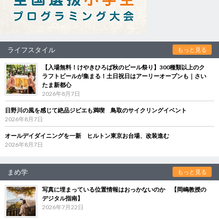
ライフスタイル
もっと見る
【入場無料！けやきひろば秋のビール祭り】300種類以上のク
ラフトビールが集まる！土日祝日はアーリーオープンも｜さい
たま新都心
2026年8月7日
日野川の風を感じて絶品ジビエも満喫 鳥取のサイクリングイベント
2026年8月7日
オールデイダイニングを一新 ヒルトン東京お台場、改装進む
2026年8月7日
まめ学
もっと見る
写真に埋まっている位置情報はおっかないのか 【岡嶋教授の
デジタル指南】
2026年7月22日