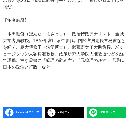
のもとを訪れ、仏壇に線香を手向ければ、「新しい石破」は本
物だ。
【筆者略歴】
本田雅俊（ほんだ・まさとし） 政治行政アナリスト・金城
大学客員教授。1967年富山県生まれ。内閣官房副長官秘書など
を経て、慶大院修了（法学博士）。武蔵野女子大助教授、米ジ
ョージタウン大客員准教授、政策研究大学院大准教授などを経
て現職。主な著書に「総理の辞め方」「元総理の晩節」「現代
日本の政治と行政」など。