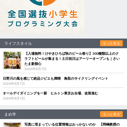
ライフスタイル
もっと見る
【入場無料！けやきひろば秋のビール祭り】300種類以上のク
ラフトビールが集まる！土日祝日はアーリーオープンも｜さい
たま新都心
2026年8月7日
日野川の風を感じて絶品ジビエも満喫 鳥取のサイクリングイベント
2026年8月7日
オールデイダイニングを一新 ヒルトン東京お台場、改装進む
2026年8月7日
まめ学
もっと見る
写真に埋まっている位置情報はおっかないのか 【岡嶋教授の