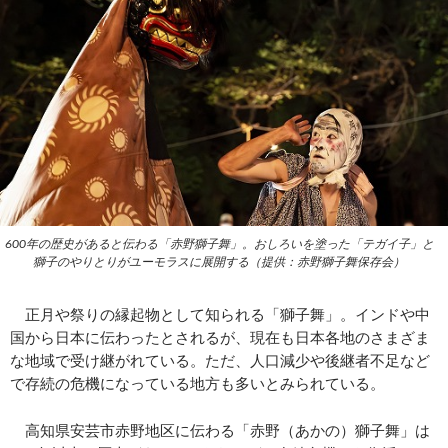
600年の歴史があると伝わる「赤野獅子舞」。おしろいを塗った「テガイ子」と
獅子のやりとりがユーモラスに展開する（提供：赤野獅子舞保存会）
正月や祭りの縁起物として知られる「獅子舞」。インドや中
国から日本に伝わったとされるが、現在も日本各地のさまざま
な地域で受け継がれている。ただ、人口減少や後継者不足など
で存続の危機になっている地方も多いとみられている。
高知県安芸市赤野地区に伝わる「赤野（あかの）獅子舞」は