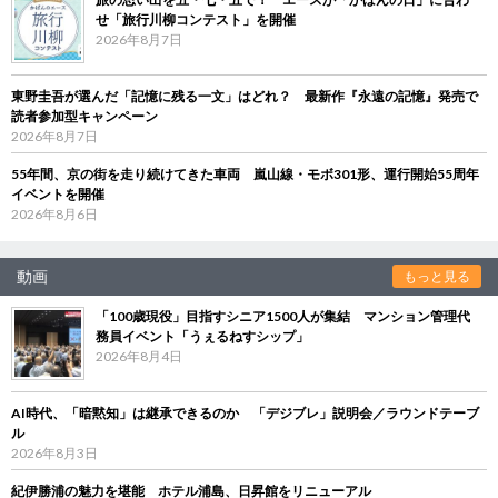
せ「旅行川柳コンテスト」を開催
2026年8月7日
東野圭吾が選んだ「記憶に残る一文」はどれ？ 最新作『永遠の記憶』発売で
読者参加型キャンペーン
2026年8月7日
55年間、京の街を走り続けてきた車両 嵐山線・モボ301形、運行開始55周年
イベントを開催
2026年8月6日
動画
もっと見る
「100歳現役」目指すシニア1500人が集結 マンション管理代
務員イベント「うぇるねすシップ」
2026年8月4日
AI時代、「暗黙知」は継承できるのか 「デジブレ」説明会／ラウンドテーブ
ル
2026年8月3日
紀伊勝浦の魅力を堪能 ホテル浦島、日昇館をリニューアル