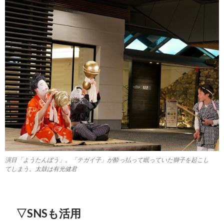
演目「ようたんぼう」。「テガイ子」が酔っ払って眠っていた獅子を起こし
てしまう。太鼓は有光健君
▽SNSも活用