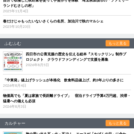
自分で収穫した秋野菜を使って芋煮作りを体験 埼玉県加須市の「ファミリー
ランドむさしの村」
2025年11月4日
春だけじゃもったいないさくらの名所、加治川で秋のマルシェ
2025年10月23日
ふむふむ
もっと見る
四日市の公害克服の歴史を伝える絵本『スモックリン』制作プ
ロジェクト クラウドファンディングで支援を募集
2026年8月5日
「中東発」値上げラッシュが本格化 飲食料品値上げ、約3年ぶりの多さに
2026年8月4日
物価高でも「夏は家族で長距離ドライブ」 宿泊ドライブ予算4万円超、渋滞・
猛暑への備えも必須
2026年8月3日
カルチャー
もっと見る
旅の思い出を五・七・五で！ エースが「かばんの日」に合わ