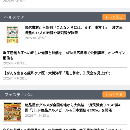
2026年8月5日
ヘルスケア
もっと見る
現代書林から新刊『こんなときには、まず、漢方！』 漢方三
考塾の15人の医師や薬剤師が執筆
2026年8月5日
重症筋無力症への正しい知識と理解を 8月8日広島市で公開講座、オンライン
配信も
2026年7月31日
【がんを生きる緩和ケア医・大橋洋平「足し算命」】天空を見上げて
2026年7月28日
フェスティバル
もっと見る
絶品屋台グルメが全国各地から大集結 “庶民派食フェス”第4
回「川口×絶品グルメビール＆日本酒祭り2026」を開催
2026年4月15日