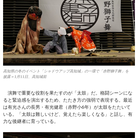
高知県の冬のイベント「シャドウアップ高知城」の一環で「赤野獅子舞」を
披露＝1月11日、高知城前
演舞で重要な役割を果たすのが「太鼓」だ。格闘シーンにな
ると緊迫感を演出するため、たたき方の強弱で表現する。最近
は有光さんの長男・有光健君（赤野小6年）が太鼓をたたいて
いる。「太鼓は難しいけど、覚えたら楽しくなる」と話し、有
力な後継者に育っている。