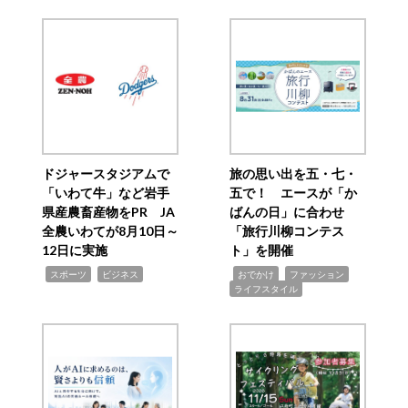
ドジャースタジアムで
旅の思い出を五・七・
「いわて牛」など岩手
五で！ エースが「か
県産農畜産物をPR JA
ばんの日」に合わせ
全農いわてが8月10日～
「旅行川柳コンテス
12日に実施
ト」を開催
,
,
,
,
,
スポーツ
ビジネス
おでかけ
ファッション
ライフスタイル