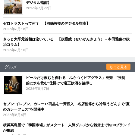
デジタル指南】
2026年7月22日
ゼロトラストって何？ 【岡嶋教授のデジタル指南】
2026年6月18日
きっと大平元首相は泣いている 【政眼鏡（せいがんきょう）－本田雅俊の政
治コラム】
2026年6月10日
グルメ
もっと見る
ビールだけ飲むと倒れる「ふらつくビアグラス」発売 “強制
的に水を飲む”仕掛けで適正飲酒を後押し
2026年8月7日
セブン‐イレブン、カレー15商品を一斉投入 名店監修から冷製うどんまで“夏
のカレーフェス”を開催中
2026年8月6日
横浜高島屋で「韓国市場」がスタート 人気グルメから雑貨まで約30ブランド
が集結