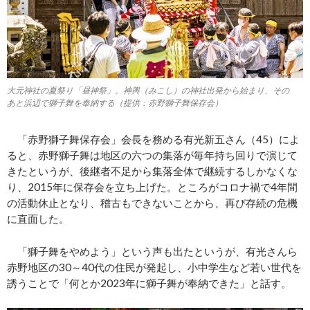
大元神社の夏祭り「昼神祭」。神輿（みこし）の神社出発から始まり、その
あと浜辺で獅子舞を奉納する（提供：赤野獅子舞保存会）
「赤野獅子舞保存会」会長を務める有光新五さん（45）によ
ると、赤野獅子舞は地区の六つの集落が毎年持ち回りで演じて
きたというが、後継者不足から集落全体で継続するしかなくな
り、2015年に保存会を立ち上げた。ところがコロナ禍で4年間
の活動休止となり、稽古もできないことから、再び存続の危機
に直面した。
「獅子舞をやめよう」という声も出たというが、有光さんら
赤野地区の30～40代の住民が発起し、小中学生など若い世代を
誘うことで「何とか2023年に獅子舞が奉納できた」と話す。