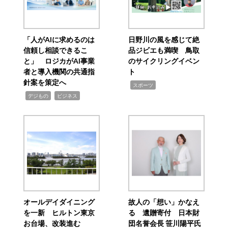
「人がAIに求めるのは
日野川の風を感じて絶
信頼し相談できるこ
品ジビエも満喫 鳥取
と」 ロジカがAI事業
のサイクリングイベン
者と導入機関の共通指
ト
針案を策定へ
,
スポーツ
,
,
デジもの
ビジネス
オールデイダイニング
故人の「想い」かなえ
を一新 ヒルトン東京
る 遺贈寄付 日本財
お台場、改装進む
団名誉会長 笹川陽平氏