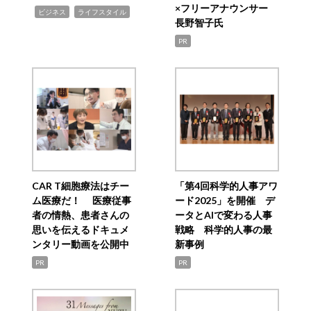
×フリーアナウンサー
,
,
ビジネス
ライフスタイル
長野智子氏
PR
CAR T細胞療法はチー
「第4回科学的人事アワ
ム医療だ！ 医療従事
ード2025」を開催 デ
者の情熱、患者さんの
ータとAIで変わる人事
思いを伝えるドキュメ
戦略 科学的人事の最
ンタリー動画を公開中
新事例
PR
PR