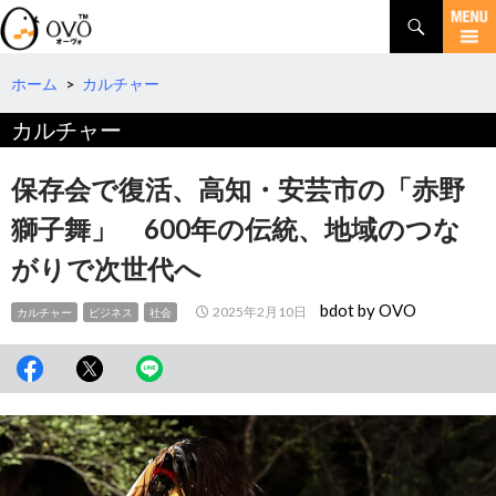
検
索
コ
ン
テ
ホーム
>
カルチャー
ン
カルチャー
ツ
へ
移
保存会で復活、高知・安芸市の「赤野
動
獅子舞」 600年の伝統、地域のつな
がりで次世代へ
bdot by OVO
2025年2月10日
カルチャー
ビジネス
社会