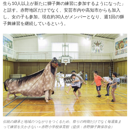
生ら10人以上が新たに獅子舞の練習に参加するようになった」
と話す。赤野地区だけでなく、安芸市内や高知市からも加入
し、女の子も参加。現在約30人がメンバーとなり、週1回の獅
子舞練習を継続しているという。
伝統の継承と地域のつながりをつくるため、祭りの時期だけでなく毎週集ま
って練習を欠かさない＝赤野小学校体育館（提供：赤野獅子舞保存会）