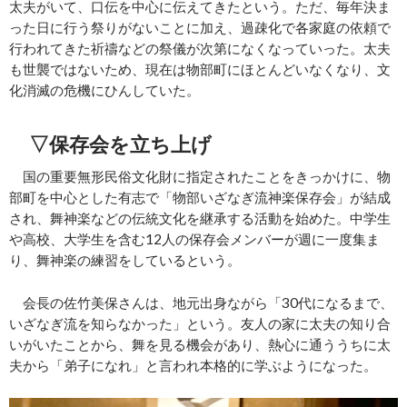
太夫がいて、口伝を中心に伝えてきたという。ただ、毎年決ま
った日に行う祭りがないことに加え、過疎化で各家庭の依頼で
行われてきた祈禱などの祭儀が次第になくなっていった。太夫
も世襲ではないため、現在は物部町にほとんどいなくなり、文
化消滅の危機にひんしていた。
▽保存会を立ち上げ
国の重要無形民俗文化財に指定されたことをきっかけに、物
部町を中心とした有志で「物部いざなぎ流神楽保存会」が結成
され、舞神楽などの伝統文化を継承する活動を始めた。中学生
や高校、大学生を含む12人の保存会メンバーが週に一度集ま
り、舞神楽の練習をしているという。
会長の佐竹美保さんは、地元出身ながら「30代になるまで、
いざなぎ流を知らなかった」という。友人の家に太夫の知り合
いがいたことから、舞を見る機会があり、熱心に通ううちに太
夫から「弟子になれ」と言われ本格的に学ぶようになった。