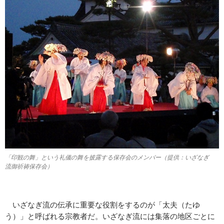
「印観の舞」という礼儀の舞を披露する保存会のメンバー（提供：いざなぎ
流御祈祷保存会）
いざなぎ流の伝承に重要な役割をするのが「太夫（たゆ
う）」と呼ばれる宗教者だ。いざなぎ流には集落の地区ごとに