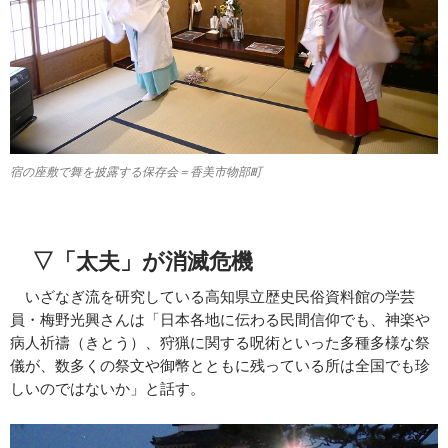
宿の座敷で舞を披露する保存会＝香美市物部町
▽「太夫」が消滅危機
いざなぎ流を研究している高知県立歴史民俗資料館の学芸
員・梅野光興さんは「日本各地に伝わる民間信仰でも、神楽や
病人祈禱（きとう）、狩猟に関する呪術といった多種多様な祭
儀が、数多くの祭文や御幣とともに残っている所は全国でも珍
しいのではないか」と話す。