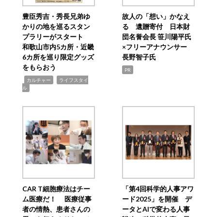
豊臣秀吉・秀長兄弟ゆ
故人の「想い」かなえ
かりの地を巡るスタン
る 遺贈寄付 日本財
プラリーがスタート
団名誉会長 笹川陽平氏
和歌山市内5カ所・近畿
×フリーアナウンサー
6カ所を巡り限定グッズ
長野智子氏
をもらおう
PR
,
,
カルチャー
ライフスタイ
ル
CAR T細胞療法はチー
「第4回科学的人事アワ
ム医療だ！ 医療従事
ード2025」を開催 デ
者の情熱、患者さんの
ータとAIで変わる人事