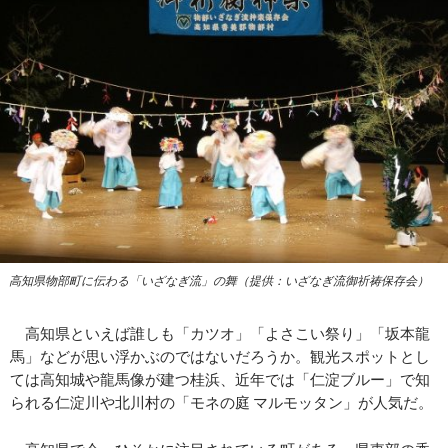
高知県物部町に伝わる「いざなぎ流」の舞（提供：いざなぎ流御祈祷保存会）
高知県といえば誰しも「カツオ」「よさこい祭り」「坂本龍
馬」などが思い浮かぶのではないだろうか。観光スポットとし
ては高知城や龍馬像が建つ桂浜、近年では「仁淀ブルー」で知
られる仁淀川や北川村の「モネの庭 マルモッタン」が人気だ。