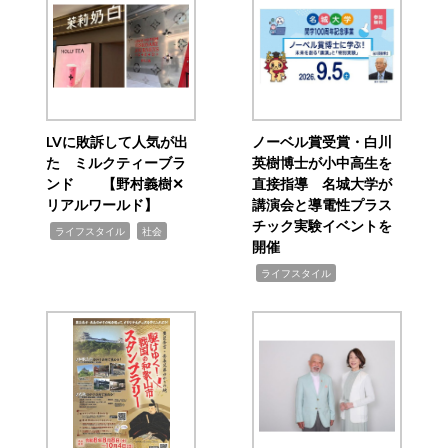
LVに敗訴して人気が出
ノーベル賞受賞・白川
た ミルクティーブラ
英樹博士が小中高生を
ンド 【野村義樹✕
直接指導 名城大学が
リアルワールド】
講演会と導電性プラス
チック実験イベントを
,
,
ライフスタイル
社会
開催
,
ライフスタイル