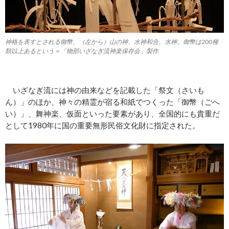
神格を表すとされる御幣。（左から）山の神、水神和合、水神。御幣は200種
類以上あるという＝「物部いざなぎ流神楽保存会」製作
いざなぎ流には神の由来などを記載した「祭文（さいも
ん）」のほか、神々の精霊が宿る和紙でつくった「御幣（ごへ
い）」、舞神楽、仮面といった要素があり、全国的にも貴重だ
として1980年に国の重要無形民俗文化財に指定された。