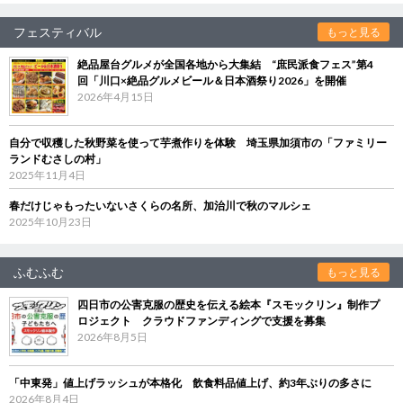
フェスティバル
もっと見る
絶品屋台グルメが全国各地から大集結 “庶民派食フェス”第4
回「川口×絶品グルメビール＆日本酒祭り2026」を開催
2026年4月15日
自分で収穫した秋野菜を使って芋煮作りを体験 埼玉県加須市の「ファミリー
ランドむさしの村」
2025年11月4日
春だけじゃもったいないさくらの名所、加治川で秋のマルシェ
2025年10月23日
ふむふむ
もっと見る
四日市の公害克服の歴史を伝える絵本『スモックリン』制作プ
ロジェクト クラウドファンディングで支援を募集
2026年8月5日
「中東発」値上げラッシュが本格化 飲食料品値上げ、約3年ぶりの多さに
2026年8月4日