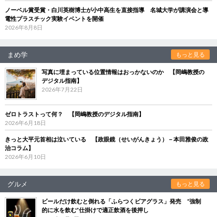
ノーベル賞受賞・白川英樹博士が小中高生を直接指導 名城大学が講演会と導
電性プラスチック実験イベントを開催
2026年8月8日
まめ学
もっと見る
写真に埋まっている位置情報はおっかないのか 【岡嶋教授の
デジタル指南】
2026年7月22日
ゼロトラストって何？ 【岡嶋教授のデジタル指南】
2026年6月18日
きっと大平元首相は泣いている 【政眼鏡（せいがんきょう）－本田雅俊の政
治コラム】
2026年6月10日
グルメ
もっと見る
ビールだけ飲むと倒れる「ふらつくビアグラス」発売 “強制
的に水を飲む”仕掛けで適正飲酒を後押し