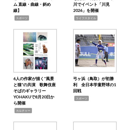
ム 直線・曲線・斜め
川でイベント「川見
線】
2026」を開催
,
,
スポーツ
ライフスタイル
6人の作家が描く“風景
弓ヶ浜（鳥取）が初勝
と猫”の共演 歌舞伎座
利 全日本学童野球の1
そばのギャラリー
回戦
YOHAKUで8月20日か
,
スポーツ
ら開催
,
カルチャー