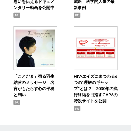
思いを伝えるドキュメ
戦略 科学的人事の最
ンタリー動画を公開中
新事例
PR
PR
「ことだま」宿る羽生
HIV/エイズにまつわる6
結弦のメッセージ 名
つの“理解のギャッ
言がもたらす心の平穏
プ”とは？ 2030年の流
と潤い
行終結を目指すGAP6の
特設サイトを公開
PR
PR