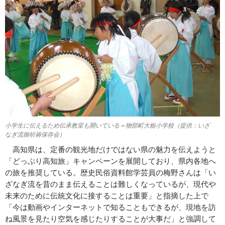
小学生に伝えるため伝承教室も開いている＝物部町大栃小学校（提供：いざ
なぎ流御祈祷保存会）
高知県は、定番の観光地だけではない県の魅力を伝えようと
「どっぷり高知旅」キャンペーンを展開しており、県内各地へ
の旅を推奨している。歴史民俗資料館学芸員の梅野さんは「い
ざなぎ流を昔のまま伝えることは難しくなっているが、現代や
未来のために伝統文化に接することは重要」と指摘した上で
「今は動画やインターネットで知ることもできるが、現地を訪
ね風景を見たり空気を感じたりすることが大事だ」と強調して