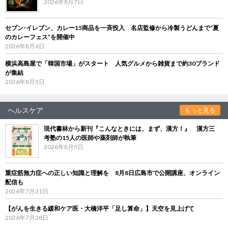
2026年8月7日
セブン‐イレブン、カレー15商品を一斉投入 名店監修から冷製うどんまで“夏
のカレーフェス”を開催中
2026年8月6日
横浜高島屋で「韓国市場」がスタート 人気グルメから雑貨まで約30ブランド
が集結
2026年8月5日
ヘルスケア
もっと見る
現代書林から新刊『こんなときには、まず、漢方！』 漢方三
考塾の15人の医師や薬剤師が執筆
2026年8月5日
重症筋無力症への正しい知識と理解を 8月8日広島市で公開講座、オンライン
配信も
2026年7月31日
【がんを生きる緩和ケア医・大橋洋平「足し算命」】天空を見上げて
2026年7月28日