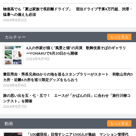
物価高でも「夏は家族で長距離ドライブ」 宿泊ドライブ予算4万円超、渋滞・
猛暑への備えも必須
2026年8月3日
カルチャー
もっと見る
6人の作家が描く“風景と猫”の共演 歌舞伎座そばのギャラリ
ーYOHAKUで8月20日から開催
2026年8月9日
豊臣秀吉・秀長兄弟ゆかりの地を巡るスタンプラリーがスタート 和歌山市内5
カ所・近畿6カ所を巡り限定グッズをもらおう
2026年8月8日
旅の思い出を五・七・五で！ エースが「かばんの日」に合わせ「旅行川柳コ
ンテスト」を開催
2026年8月7日
動画
もっと見る
「100歳現役」目指すシニア1500人が集結 マンション管理代