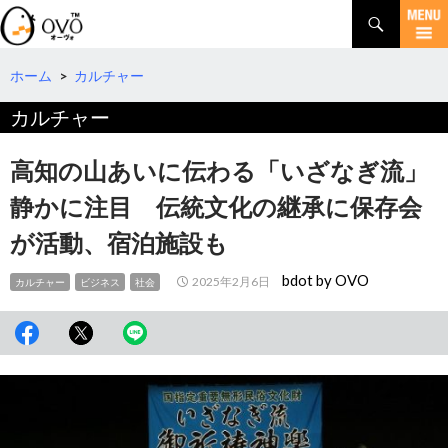
検
索
コ
ン
テ
ホーム
>
カルチャー
ン
カルチャー
ツ
へ
移
高知の山あいに伝わる「いざなぎ流」
動
静かに注目 伝統文化の継承に保存会
が活動、宿泊施設も
bdot by OVO
2025年2月6日
カルチャー
ビジネス
社会