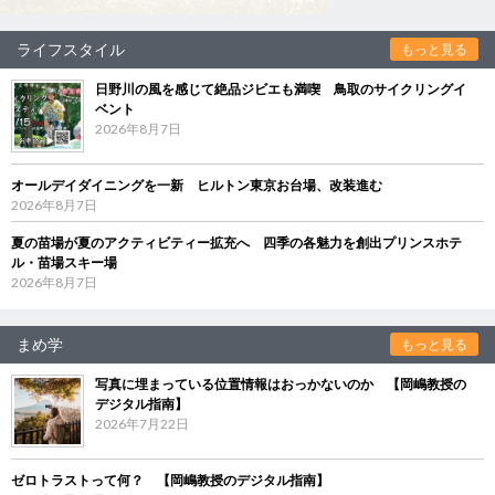
ライフスタイル
もっと見る
日野川の風を感じて絶品ジビエも満喫 鳥取のサイクリングイ
ベント
2026年8月7日
オールデイダイニングを一新 ヒルトン東京お台場、改装進む
2026年8月7日
夏の苗場が夏のアクティビティー拡充へ 四季の各魅力を創出プリンスホテ
ル・苗場スキー場
2026年8月7日
まめ学
もっと見る
写真に埋まっている位置情報はおっかないのか 【岡嶋教授の
デジタル指南】
2026年7月22日
ゼロトラストって何？ 【岡嶋教授のデジタル指南】