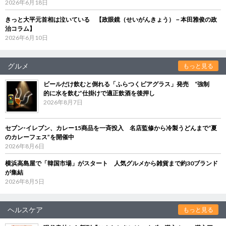
2026年6月18日
きっと大平元首相は泣いている 【政眼鏡（せいがんきょう）－本田雅俊の政
治コラム】
2026年6月10日
グルメ
もっと見る
ビールだけ飲むと倒れる「ふらつくビアグラス」発売 “強制
的に水を飲む”仕掛けで適正飲酒を後押し
2026年8月7日
セブン‐イレブン、カレー15商品を一斉投入 名店監修から冷製うどんまで“夏
のカレーフェス”を開催中
2026年8月6日
横浜高島屋で「韓国市場」がスタート 人気グルメから雑貨まで約30ブランド
が集結
2026年8月5日
ヘルスケア
もっと見る