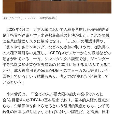
SDGインパクトジャパン 小木曽麻里氏
2023年6月に、大学入試において人種を考慮した積極的差別
是正措置を違憲とする米連邦最高裁の判決が出た。これを契機
に企業は訴訟リスクに敏感になり、「DE&I」の用語使用や、
「働きやすさランキング」などへの参加の取りやめ、従業員へ
の人種平等研修の見直し、LGBTQスポンサーからの撤退などの
動きが出ている。一方、シンクタンクの調査では、ジェンダー
平等指数参加企業が過去最高の1400社に達する見込みであるこ
とや、成人被雇用者の56％がDEIへのフォーカスは好ましいと
回答しているという結果もあり、考え方の“割れ”が顕在化して
いるという。
小木曽氏は、「“全ての人が最大限の能力を発揮できる社
会”を目指すのがDE&Iの基本理念であり、基本的人権の観点か
らも、企業価値を向上させるという経済的観点からも、少子高
齢化の日本も取り組まなければいけない課題だ」と指摘。日本