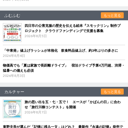
ふむふむ
もっと見る
四日市の公害克服の歴史を伝える絵本『スモックリン』制作プ
ロジェクト クラウドファンディングで支援を募集
2026年8月5日
「中東発」値上げラッシュが本格化 飲食料品値上げ、約3年ぶりの多さに
2026年8月4日
物価高でも「夏は家族で長距離ドライブ」 宿泊ドライブ予算4万円超、渋滞・
猛暑への備えも必須
2026年8月3日
カルチャー
もっと見る
旅の思い出を五・七・五で！ エースが「かばんの日」に合わ
せ「旅行川柳コンテスト」を開催
2026年8月7日
東野圭吾が選んだ「記憶に残る一文」はどれ？ 最新作『永遠の記憶』発売で