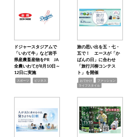
ドジャースタジアムで
旅の思い出を五・七・
「いわて牛」など岩手
五で！ エースが「か
県産農畜産物をPR JA
ばんの日」に合わせ
全農いわてが8月10日～
「旅行川柳コンテス
12日に実施
ト」を開催
,
,
,
,
,
スポーツ
ビジネス
おでかけ
ファッション
ライフスタイル