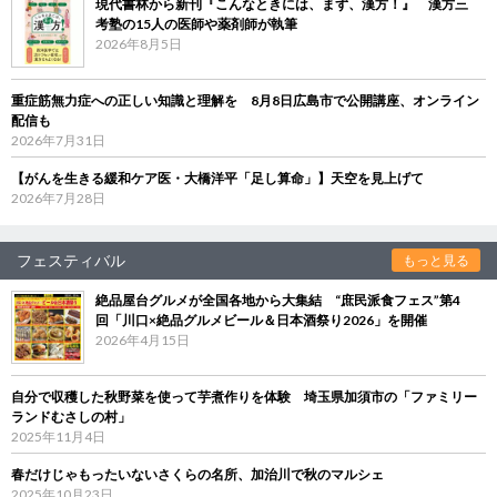
現代書林から新刊『こんなときには、まず、漢方！』 漢方三
考塾の15人の医師や薬剤師が執筆
2026年8月5日
重症筋無力症への正しい知識と理解を 8月8日広島市で公開講座、オンライン
配信も
2026年7月31日
【がんを生きる緩和ケア医・大橋洋平「足し算命」】天空を見上げて
2026年7月28日
フェスティバル
もっと見る
絶品屋台グルメが全国各地から大集結 “庶民派食フェス”第4
回「川口×絶品グルメビール＆日本酒祭り2026」を開催
2026年4月15日
自分で収穫した秋野菜を使って芋煮作りを体験 埼玉県加須市の「ファミリー
ランドむさしの村」
2025年11月4日
春だけじゃもったいないさくらの名所、加治川で秋のマルシェ
2025年10月23日