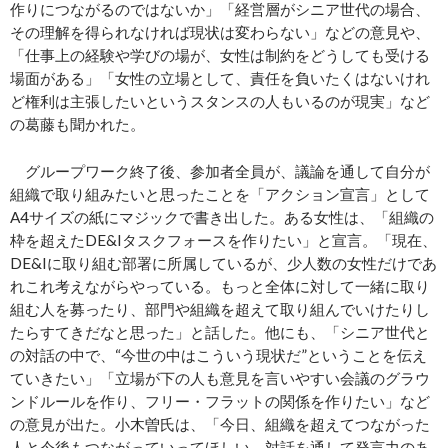
作りにつながるのではないか」「経営層がシニア世代の場合、
その理解を得られなければ現状は変わらない」などの意見や、
「仕事上の経験や学びの場が、女性は制約をどうしても受ける
場面がある」「女性の立場として、責任を負いたくはないけれ
ど権利は主張したいというスタンスの人もいるのが現実」など
の葛藤も聞かれた。
グループワーク終了後、参加者全員が、議論を通して自分が
組織で取り組みたいと思ったことを「アクション宣言」として
A4サイズの紙にマジックで書き出した。ある女性は、「組織の
枠を超えたDE&Iタスクフォースを作りたい」と宣言。「現在、
DE&Iに取り組む部署に所属しているが、少人数の女性だけであ
れこれ考えながらやっている。もっと全体に対して一緒に取り
組む人を募ったり、部門や組織を超えて取り組んでいけたりし
たらすてきだなと思った」と話した。他にも、「シニア世代と
の対話の中で、“今世の中はこういう現状だ”ということを伝え
ていきたい」「立場が下の人も意見を言いやすい会議のグラウ
ンドルールを作り、フリー・フラットの関係を作りたい」など
の意見が出た。小木曽氏は、「今日、組織を超えてつながった
人と今後もつながっていってほしい。対話を通して発言力のあ