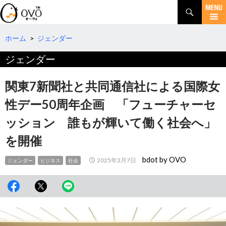
検
索
コ
ン
テ
ホーム
>
ジェンダー
ン
ジェンダー
ツ
へ
移
関東7新聞社と共同通信社による国際女
動
性デー50周年企画 「フューチャーセ
ッション 誰もが輝いて働く社会へ」
を開催
bdot by OVO
2025年3月7日
ジェンダー
ビジネス
社会