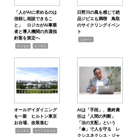
「人がAIに求めるのは
日野川の風を感じて絶
信頼し相談できるこ
品ジビエも満喫 鳥取
と」 ロジカがAI事業
のサイクリングイベン
者と導入機関の共通指
ト
針案を策定へ
,
スポーツ
,
,
デジもの
ビジネス
オールデイダイニング
AIは「手段」、最終責
を一新 ヒルトン東京
任は「人間の判断」
お台場、改装進む
「法の支配」という
「傘」で人を守る レ
,
,
ビジネス
ライフスタイル
クシスネクシス・ジャ