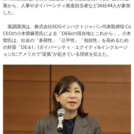
業から、人事やダイバーシティ推進担当者など26社44人が参加
した。
基調講演は、株式会社SDGインパクトジャパン代表取締役 Co
CEOの小木曽麻里氏による「DE&Iの現在地とこれから」。小木
曽氏は、社会の「多様性」「公平性」「包括性」を高めるため
の対策「DE＆I」(ダイバーシティ・エクイティ&インクルージ
ョン)にアメリカで“逆風”が起きている現状を伝えた。