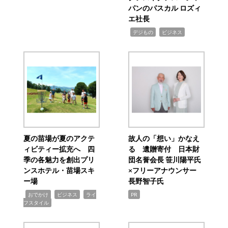
パンのパスカル ロズィ
エ社長
,
,
デジもの
ビジネス
夏の苗場が夏のアクテ
故人の「想い」かなえ
ィビティー拡充へ 四
る 遺贈寄付 日本財
季の各魅力を創出プリ
団名誉会長 笹川陽平氏
ンスホテル・苗場スキ
×フリーアナウンサー
ー場
長野智子氏
,
,
,
おでかけ
ビジネス
ライ
PR
フスタイル