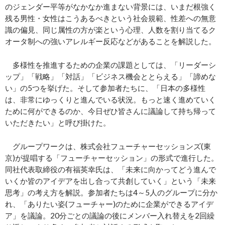
のジェンダー平等がなかなか進まない背景には、いまだ根強く
残る男性・女性はこうあるべきという社会規範、性差への無意
識の偏見、同じ属性の方が楽という心理、人数を割り当てるク
オータ制への強いアレルギー反応などがあることを解説した。
多様性を推進するための企業の課題としては、「リーダーシ
ップ」「戦略」「対話」「ビジネス機会ととらえる」「諦めな
い」の5つを挙げた。そして参加者たちに、「日本の多様性
は、非常にゆっくりと進んでいる状況。もっと速く進めていく
ために何ができるのか、今日ぜひ皆さんに議論して持ち帰って
いただきたい」と呼び掛けた。
グループワークは、株式会社フューチャーセッションズ(東
京)が提唱する「フューチャーセッション」の形式で進行した。
同社代表取締役の有福英幸氏は、「未来に向かってどう進んで
いくか皆のアイデアを出し合って共創していく」という「未来
思考」の考え方を解説。参加者たちは4～5人のグループに分か
れ、「ありたい姿(フューチャー)のために企業ができるアイデ
ア」を議論。20分ごとの議論の後にメンバー入れ替えを2回繰