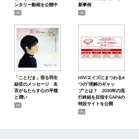
ンタリー動画を公開中
新事例
PR
PR
「ことだま」宿る羽生
HIV/エイズにまつわる6
結弦のメッセージ 名
つの“理解のギャッ
言がもたらす心の平穏
プ”とは？ 2030年の流
と潤い
行終結を目指すGAP6の
特設サイトを公開
PR
PR