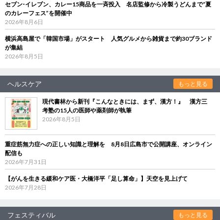
セブン‐イレブン、カレー15商品を一斉投入 名店監修から冷製うどんまで“夏
のカレーフェス”を開催中
2026年8月6日
横浜高島屋で「韓国市場」がスタート 人気グルメから雑貨まで約30ブランド
が集結
2026年8月5日
ヘルスケア
もっと見る
現代書林から新刊『こんなときには、まず、漢方！』 漢方三
考塾の15人の医師や薬剤師が執筆
2026年8月5日
重症筋無力症への正しい知識と理解を 8月8日広島市で公開講座、オンライン
配信も
2026年7月31日
【がんを生きる緩和ケア医・大橋洋平「足し算命」】天空を見上げて
2026年7月28日
フェスティバル
もっと見る