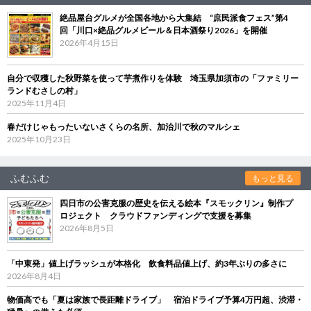
絶品屋台グルメが全国各地から大集結 “庶民派食フェス”第4
回「川口×絶品グルメビール＆日本酒祭り2026」を開催
2026年4月15日
自分で収穫した秋野菜を使って芋煮作りを体験 埼玉県加須市の「ファミリー
ランドむさしの村」
2025年11月4日
春だけじゃもったいないさくらの名所、加治川で秋のマルシェ
2025年10月23日
ふむふむ
もっと見る
四日市の公害克服の歴史を伝える絵本『スモックリン』制作プ
ロジェクト クラウドファンディングで支援を募集
2026年8月5日
「中東発」値上げラッシュが本格化 飲食料品値上げ、約3年ぶりの多さに
2026年8月4日
物価高でも「夏は家族で長距離ドライブ」 宿泊ドライブ予算4万円超、渋滞・