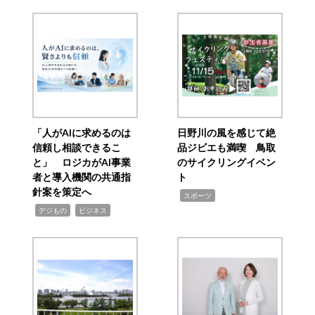
「人がAIに求めるのは
日野川の風を感じて絶
信頼し相談できるこ
品ジビエも満喫 鳥取
と」 ロジカがAI事業
のサイクリングイベン
者と導入機関の共通指
ト
針案を策定へ
,
スポーツ
,
,
デジもの
ビジネス