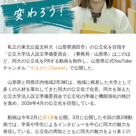
私立の東北公益文科大（山形県酒田市）の公立化を目指す
「公立大学法人設立準備委員会」（事務局・山形県）はこのほ
ど、同大の公立化をPRする動画を制作し、山形県公式YouTube
チャンネル「
やまがたChannel
」で公開した。
山形県と同県庄内地域2市3町は、地域に根差した大学として
多くの人材を輩出してきた同大の公立化で合意。同大を加えた
公立大学法人設立準備委員会で公立化の準備と機能強化の検討
を進め、2026年4月の公立化を目指している。
動画は今年2月に
第1弾
を公開。3月に公開した今回の第2弾動
画では、学長や学生によるインタビューを中心に同大の魅力を
発信している。公立化の周知とともに同大の魅力をより多くの