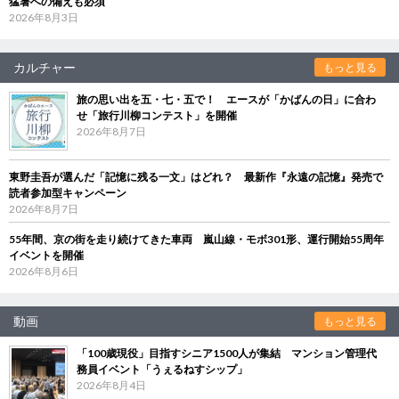
猛暑への備えも必須
2026年8月3日
カルチャー
もっと見る
旅の思い出を五・七・五で！ エースが「かばんの日」に合わ
せ「旅行川柳コンテスト」を開催
2026年8月7日
東野圭吾が選んだ「記憶に残る一文」はどれ？ 最新作『永遠の記憶』発売で
読者参加型キャンペーン
2026年8月7日
55年間、京の街を走り続けてきた車両 嵐山線・モボ301形、運行開始55周年
イベントを開催
2026年8月6日
動画
もっと見る
「100歳現役」目指すシニア1500人が集結 マンション管理代
務員イベント「うぇるねすシップ」
2026年8月4日