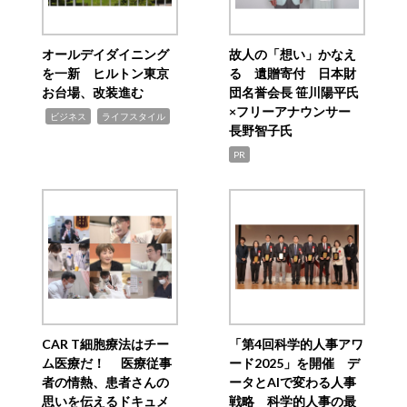
オールデイダイニング
故人の「想い」かなえ
を一新 ヒルトン東京
る 遺贈寄付 日本財
お台場、改装進む
団名誉会長 笹川陽平氏
×フリーアナウンサー
,
,
ビジネス
ライフスタイル
長野智子氏
PR
CAR T細胞療法はチー
「第4回科学的人事アワ
ム医療だ！ 医療従事
ード2025」を開催 デ
者の情熱、患者さんの
ータとAIで変わる人事
思いを伝えるドキュメ
戦略 科学的人事の最