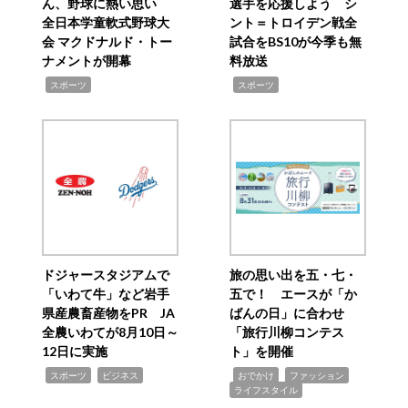
ん、野球に熱い思い
選手を応援しよう シ
全日本学童軟式野球大
ント＝トロイデン戦全
会 マクドナルド・トー
試合をBS10が今季も無
ナメントが開幕
料放送
,
,
スポーツ
スポーツ
ドジャースタジアムで
旅の思い出を五・七・
「いわて牛」など岩手
五で！ エースが「か
県産農畜産物をPR JA
ばんの日」に合わせ
全農いわてが8月10日～
「旅行川柳コンテス
12日に実施
ト」を開催
,
,
,
,
,
スポーツ
ビジネス
おでかけ
ファッション
ライフスタイル