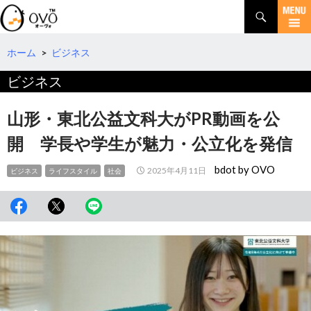
検
索
コ
ン
テ
ホーム
>
ビジネス
ン
ビジネス
ツ
へ
移
山形・東北公益文科大がPR動画を公
動
開 学長や学生が魅力・公立化を発信
bdot by OVO
2025年4月11日
ビジネス
ライフスタイル
社会