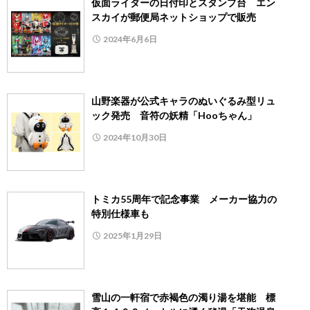
仮面ライダーの日付印とスタンプ台 エン
スカイが郵便局ネットショップで販売
2024年6月6日
山野楽器が公式キャラのぬいぐるみ型リュ
ック発売 音符の妖精「Hooちゃん」
2024年10月30日
トミカ55周年で記念事業 メーカー協力の
特別仕様車も
2025年1月29日
雪山の一軒宿で赤褐色の濁り湯を堪能 標