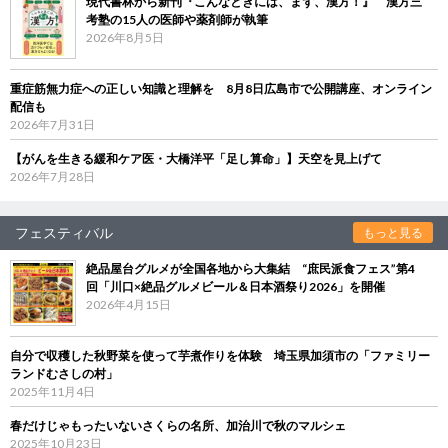
現代書林から新刊『こんなときには、まず、漢方！』 漢方三
考塾の15人の医師や薬剤師が執筆
2026年8月5日
重症筋無力症への正しい知識と理解を 8月8日広島市で公開講座、オンライン
配信も
2026年7月31日
【がんを生きる緩和ケア医・大橋洋平「足し算命」】天空を見上げて
2026年7月28日
フェスティバル
もっと見る
絶品屋台グルメが全国各地から大集結 “庶民派食フェス”第4
回「川口×絶品グルメビール＆日本酒祭り2026」を開催
2026年4月15日
自分で収穫した秋野菜を使って芋煮作りを体験 埼玉県加須市の「ファミリー
ランドむさしの村」
2025年11月4日
春だけじゃもったいないさくらの名所、加治川で秋のマルシェ
2025年10月23日