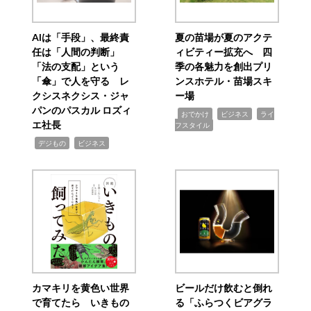
AIは「手段」、最終責
夏の苗場が夏のアクテ
任は「人間の判断」
ィビティー拡充へ 四
「法の支配」という
季の各魅力を創出プリ
「傘」で人を守る レ
ンスホテル・苗場スキ
クシスネクシス・ジャ
ー場
パンのパスカル ロズィ
,
,
,
おでかけ
ビジネス
ライ
エ社長
フスタイル
,
,
デジもの
ビジネス
カマキリを黄色い世界
ビールだけ飲むと倒れ
で育てたら いきもの
る「ふらつくビアグラ