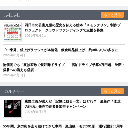
ふむふむ
もっと見る
四日市の公害克服の歴史を伝える絵本『スモックリン』制作プ
ロジェクト クラウドファンディングで支援を募集
2026年8月5日
「中東発」値上げラッシュが本格化 飲食料品値上げ、約3年ぶりの多さに
2026年8月4日
物価高でも「夏は家族で長距離ドライブ」 宿泊ドライブ予算4万円超、渋滞・
猛暑への備えも必須
2026年8月3日
カルチャー
もっと見る
東野圭吾が選んだ「記憶に残る一文」はどれ？ 最新作『永遠
の記憶』発売で読者参加型キャンペーン
2026年8月7日
55年間、京の街を走り続けてきた車両 嵐山線・モボ301形、運行開始55周年