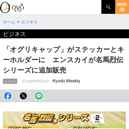
検
索
コ
ン
テ
ホーム
>
ビジネス
ン
ビジネス
ツ
へ
移
「オグリキャップ」がステッカーとキ
動
ーホルダーに エンスカイが名馬烈伝
シリーズに追加販売
Kyodo Weekly
2025年6月3日
ビジネス