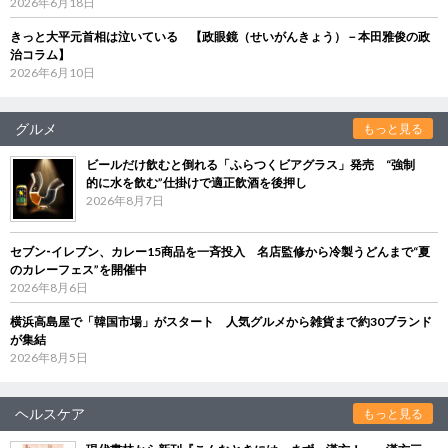
2026年6月18日
きっと大平元首相は泣いている 【政眼鏡（せいがんきょう）－本田雅俊の政
治コラム】
2026年6月10日
グルメ
もっと見る
ビールだけ飲むと倒れる「ふらつくビアグラス」発売 “強制
的に水を飲む”仕掛けで適正飲酒を後押し
2026年8月7日
セブン‐イレブン、カレー15商品を一斉投入 名店監修から冷製うどんまで“夏
のカレーフェス”を開催中
2026年8月6日
横浜高島屋で「韓国市場」がスタート 人気グルメから雑貨まで約30ブランド
が集結
2026年8月5日
ヘルスケア
もっと見る