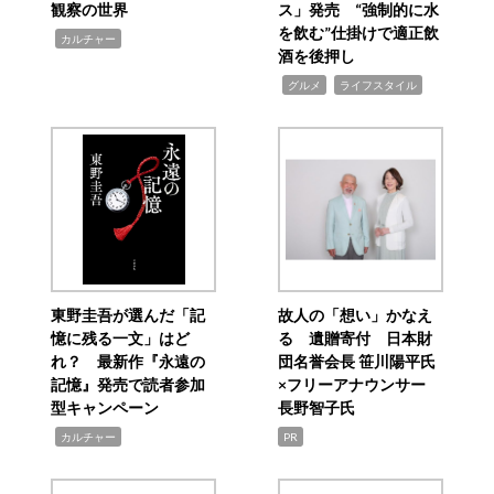
観察の世界
ス」発売 “強制的に水
を飲む”仕掛けで適正飲
,
カルチャー
酒を後押し
,
,
グルメ
ライフスタイル
東野圭吾が選んだ「記
故人の「想い」かなえ
憶に残る一文」はど
る 遺贈寄付 日本財
れ？ 最新作『永遠の
団名誉会長 笹川陽平氏
記憶』発売で読者参加
×フリーアナウンサー
型キャンペーン
長野智子氏
,
カルチャー
PR