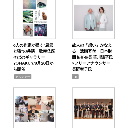
6人の作家が描く“風景
故人の「想い」かなえ
と猫”の共演 歌舞伎座
る 遺贈寄付 日本財
そばのギャラリー
団名誉会長 笹川陽平氏
YOHAKUで8月20日か
×フリーアナウンサー
ら開催
長野智子氏
,
カルチャー
PR