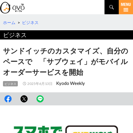
検
索
コ
ン
テ
ホーム
>
ビジネス
ン
ビジネス
ツ
へ
移
サンドイッチのカスタマイズ、自分の
動
ペースで 「サブウェイ」がモバイル
オーダーサービスを開始
Kyodo Weekly
2025年6月13日
ビジネス