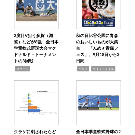
3度目V狙う多賀（滋
秋の日比谷公園に青森
賀）などが8強 全日本
のおいしいものが大集
学童軟式野球大会マク
合 「んめぇ青森フ
ドナルド・トーナメン
ェス」、9月18日から3
トの3回戦
日間
,
,
,
スポーツ
グルメ
ライフスタイル
クラゲに刺されたらど
全日本学童軟式野球の2