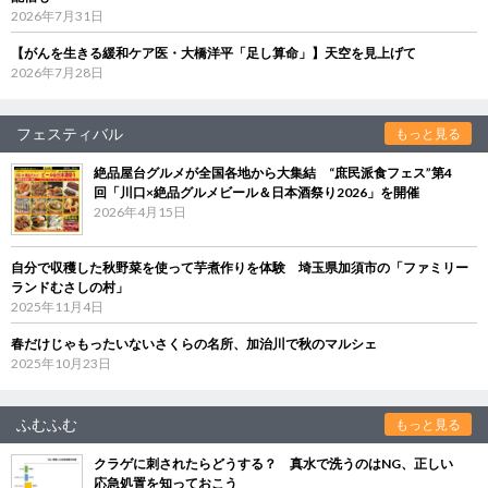
2026年7月31日
【がんを生きる緩和ケア医・大橋洋平「足し算命」】天空を見上げて
2026年7月28日
フェスティバル
もっと見る
絶品屋台グルメが全国各地から大集結 “庶民派食フェス”第4
回「川口×絶品グルメビール＆日本酒祭り2026」を開催
2026年4月15日
自分で収穫した秋野菜を使って芋煮作りを体験 埼玉県加須市の「ファミリー
ランドむさしの村」
2025年11月4日
春だけじゃもったいないさくらの名所、加治川で秋のマルシェ
2025年10月23日
ふむふむ
もっと見る
クラゲに刺されたらどうする？ 真水で洗うのはNG、正しい
応急処置を知っておこう