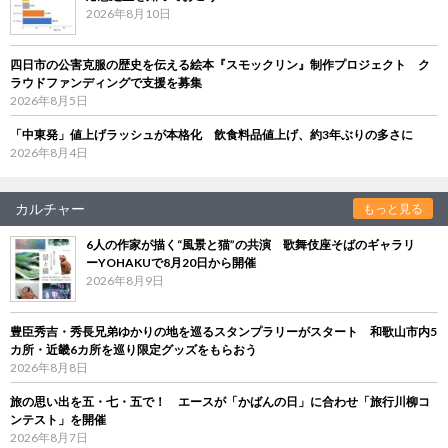
2026年8月10日
四日市の公害克服の歴史を伝える絵本『スモックリン』制作プロジェクト ク
ラウドファンディングで支援を募集
2026年8月5日
「中東発」値上げラッシュが本格化 飲食料品値上げ、約3年ぶりの多さに
2026年8月4日
カルチャー
もっと見る
6人の作家が描く“風景と猫”の共演 歌舞伎座そばのギャラリ
ーYOHAKUで8月20日から開催
2026年8月9日
豊臣秀吉・秀長兄弟ゆかりの地を巡るスタンプラリーがスタート 和歌山市内5
カ所・近畿6カ所を巡り限定グッズをもらおう
2026年8月8日
旅の思い出を五・七・五で！ エースが「かばんの日」に合わせ「旅行川柳コ
ンテスト」を開催
2026年8月7日