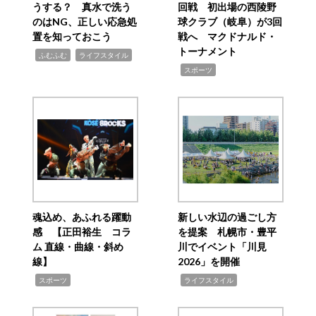
うする？ 真水で洗う
回戦 初出場の西陵野
のはNG、正しい応急処
球クラブ（岐阜）が3回
置を知っておこう
戦へ マクドナルド・
トーナメント
,
,
ふむふむ
ライフスタイル
,
スポーツ
魂込め、あふれる躍動
新しい水辺の過ごし方
感 【正田裕生 コラ
を提案 札幌市・豊平
ム 直線・曲線・斜め
川でイベント「川見
線】
2026」を開催
,
,
スポーツ
ライフスタイル