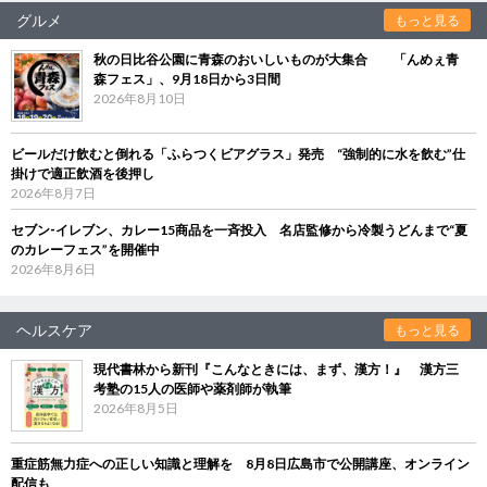
グルメ
もっと見る
秋の日比谷公園に青森のおいしいものが大集合 「んめぇ青
森フェス」、9月18日から3日間
2026年8月10日
ビールだけ飲むと倒れる「ふらつくビアグラス」発売 “強制的に水を飲む”仕
掛けで適正飲酒を後押し
2026年8月7日
セブン‐イレブン、カレー15商品を一斉投入 名店監修から冷製うどんまで“夏
のカレーフェス”を開催中
2026年8月6日
ヘルスケア
もっと見る
現代書林から新刊『こんなときには、まず、漢方！』 漢方三
考塾の15人の医師や薬剤師が執筆
2026年8月5日
重症筋無力症への正しい知識と理解を 8月8日広島市で公開講座、オンライン
配信も