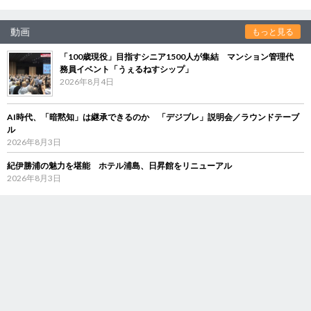
動画
もっと見る
「100歳現役」目指すシニア1500人が集結 マンション管理代
務員イベント「うぇるねすシップ」
2026年8月4日
AI時代、「暗黙知」は継承できるのか 「デジブレ」説明会／ラウンドテーブ
ル
2026年8月3日
紀伊勝浦の魅力を堪能 ホテル浦島、日昇館をリニューアル
2026年8月3日