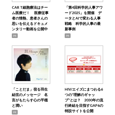
CAR T細胞療法はチー
「第4回科学的人事アワ
ム医療だ！ 医療従事
ード2025」を開催 デ
者の情熱、患者さんの
ータとAIで変わる人事
思いを伝えるドキュメ
戦略 科学的人事の最
ンタリー動画を公開中
新事例
PR
PR
「ことだま」宿る羽生
HIV/エイズにまつわる6
結弦のメッセージ 名
つの“理解のギャッ
言がもたらす心の平穏
プ”とは？ 2030年の流
と潤い
行終結を目指すGAP6の
特設サイトを公開
PR