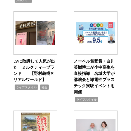
LVに敗訴して人気が出
ノーベル賞受賞・白川
た ミルクティーブラ
英樹博士が小中高生を
ンド 【野村義樹✕
直接指導 名城大学が
リアルワールド】
講演会と導電性プラス
チック実験イベントを
,
,
ライフスタイル
社会
開催
,
ライフスタイル