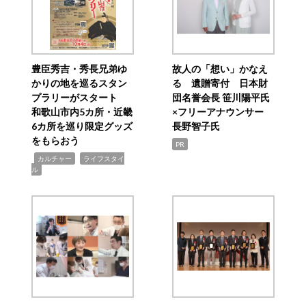
豊臣秀吉・秀長兄弟ゆ
故人の「想い」かなえ
かりの地を巡るスタン
る 遺贈寄付 日本財
プラリーがスタート
団名誉会長 笹川陽平氏
和歌山市内5カ所・近畿
×フリーアナウンサー
6カ所を巡り限定グッズ
長野智子氏
をもらおう
PR
,
,
カルチャー
ライフスタイ
ル