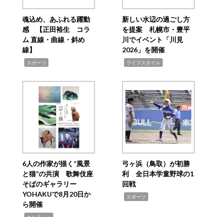
魂込め、あふれる躍動
新しい水辺の過ごし方
感 【正田裕生 コラ
を提案 札幌市・豊平
ム 直線・曲線・斜め
川でイベント「川見
線】
2026」を開催
,
,
スポーツ
ライフスタイル
6人の作家が描く“風景
弓ヶ浜（鳥取）が初勝
と猫”の共演 歌舞伎座
利 全日本学童野球の1
そばのギャラリー
回戦
YOHAKUで8月20日か
,
スポーツ
ら開催
,
カルチャー