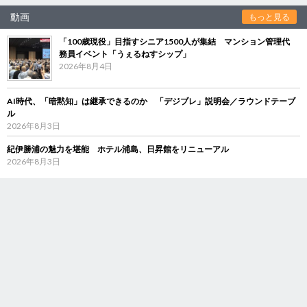
動画
もっと見る
「100歳現役」目指すシニア1500人が集結 マンション管理代
務員イベント「うぇるねすシップ」
2026年8月4日
AI時代、「暗黙知」は継承できるのか 「デジブレ」説明会／ラウンドテーブ
ル
2026年8月3日
紀伊勝浦の魅力を堪能 ホテル浦島、日昇館をリニューアル
2026年8月3日