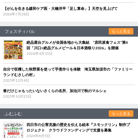
【がんを生きる緩和ケア医・大橋洋平「足し算命」】天空を見上げて
2026年7月28日
フェスティバル
もっと見る
絶品屋台グルメが全国各地から大集結 “庶民派食フェス”第4
回「川口×絶品グルメビール＆日本酒祭り2026」を開催
2026年4月15日
自分で収穫した秋野菜を使って芋煮作りを体験 埼玉県加須市の「ファミリー
ランドむさしの村」
2025年11月4日
春だけじゃもったいないさくらの名所、加治川で秋のマルシェ
2025年10月23日
ふむふむ
もっと見る
四日市の公害克服の歴史を伝える絵本『スモックリン』制作プ
ロジェクト クラウドファンディングで支援を募集
2026年8月5日