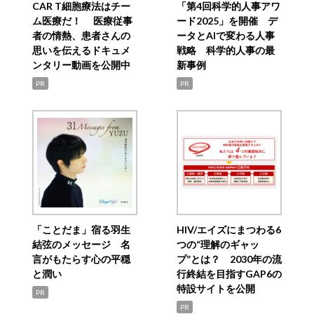
CAR T細胞療法はチー
「第4回科学的人事アワ
ム医療だ！ 医療従事
ード2025」を開催 デ
者の情熱、患者さんの
ータとAIで変わる人事
思いを伝えるドキュメ
戦略 科学的人事の最
ンタリー動画を公開中
新事例
PR
PR
「ことだま」宿る羽生
HIV/エイズにまつわる6
結弦のメッセージ 名
つの“理解のギャッ
言がもたらす心の平穏
プ”とは？ 2030年の流
と潤い
行終結を目指すGAP6の
特設サイトを公開
PR
PR