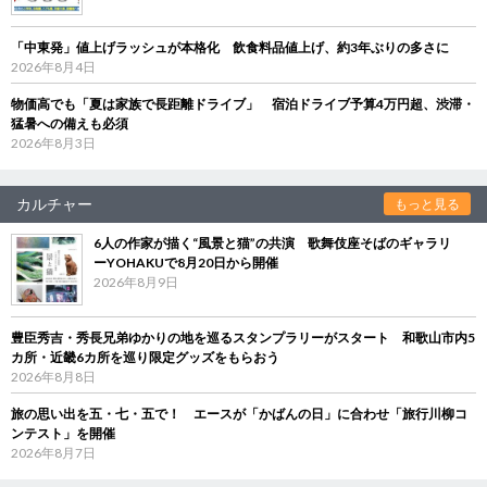
「中東発」値上げラッシュが本格化 飲食料品値上げ、約3年ぶりの多さに
2026年8月4日
物価高でも「夏は家族で長距離ドライブ」 宿泊ドライブ予算4万円超、渋滞・
猛暑への備えも必須
2026年8月3日
カルチャー
もっと見る
6人の作家が描く“風景と猫”の共演 歌舞伎座そばのギャラリ
ーYOHAKUで8月20日から開催
2026年8月9日
豊臣秀吉・秀長兄弟ゆかりの地を巡るスタンプラリーがスタート 和歌山市内5
カ所・近畿6カ所を巡り限定グッズをもらおう
2026年8月8日
旅の思い出を五・七・五で！ エースが「かばんの日」に合わせ「旅行川柳コ
ンテスト」を開催
2026年8月7日