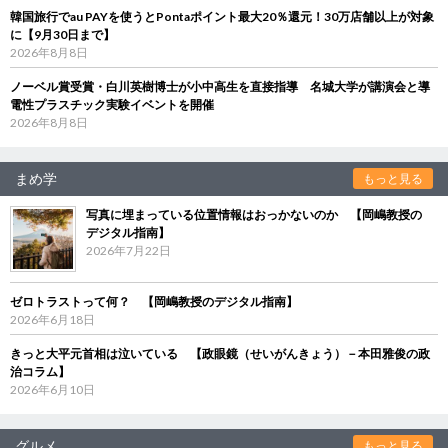
韓国旅行でau PAYを使うとPontaポイント最大20％還元！30万店舗以上が対象
に【9月30日まで】
2026年8月8日
ノーベル賞受賞・白川英樹博士が小中高生を直接指導 名城大学が講演会と導
電性プラスチック実験イベントを開催
2026年8月8日
まめ学
もっと見る
写真に埋まっている位置情報はおっかないのか 【岡嶋教授の
デジタル指南】
2026年7月22日
ゼロトラストって何？ 【岡嶋教授のデジタル指南】
2026年6月18日
きっと大平元首相は泣いている 【政眼鏡（せいがんきょう）－本田雅俊の政
治コラム】
2026年6月10日
グルメ
もっと見る