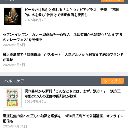
ビールだけ飲むと倒れる「ふらつくビアグラス」発売 “強制
的に水を飲む”仕掛けで適正飲酒を後押し
2026年8月7日
セブン‐イレブン、カレー15商品を一斉投入 名店監修から冷製うどんまで“夏
のカレーフェス”を開催中
2026年8月6日
横浜高島屋で「韓国市場」がスタート 人気グルメから雑貨まで約30ブランド
が集結
2026年8月5日
ヘルスケア
もっと見る
現代書林から新刊『こんなときには、まず、漢方！』 漢方三
考塾の15人の医師や薬剤師が執筆
2026年8月5日
重症筋無力症への正しい知識と理解を 8月8日広島市で公開講座、オンライン
配信も
2026年7月31日