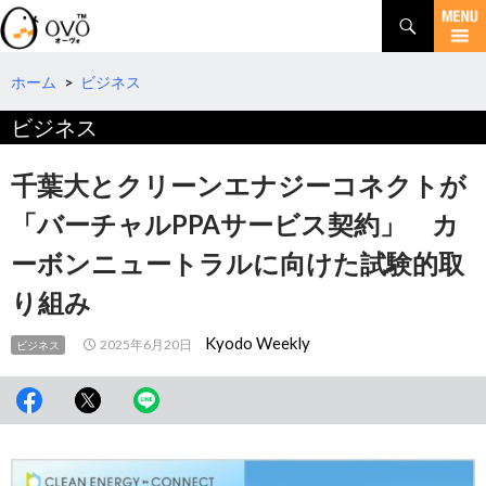
検
索
コ
ン
テ
ホーム
>
ビジネス
ン
ビジネス
ツ
へ
移
千葉大とクリーンエナジーコネクトが
動
「バーチャルPPAサービス契約」 カ
ーボンニュートラルに向けた試験的取
り組み
Kyodo Weekly
2025年6月20日
ビジネス