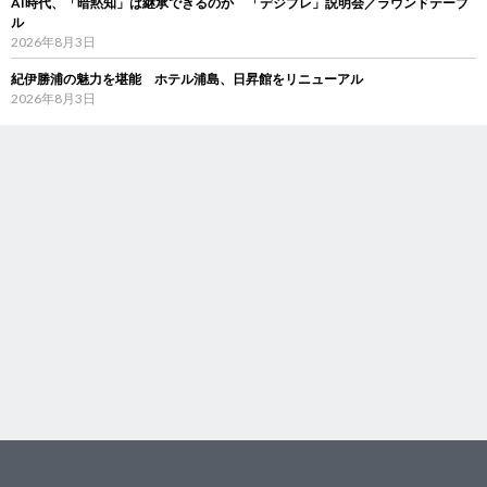
AI時代、「暗黙知」は継承できるのか 「デジブレ」説明会／ラウンドテーブ
ル
2026年8月3日
紀伊勝浦の魅力を堪能 ホテル浦島、日昇館をリニューアル
2026年8月3日