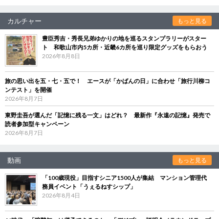
カルチャー
もっと見る
豊臣秀吉・秀長兄弟ゆかりの地を巡るスタンプラリーがスター
ト 和歌山市内5カ所・近畿6カ所を巡り限定グッズをもらおう
2026年8月8日
旅の思い出を五・七・五で！ エースが「かばんの日」に合わせ「旅行川柳コ
ンテスト」を開催
2026年8月7日
東野圭吾が選んだ「記憶に残る一文」はどれ？ 最新作『永遠の記憶』発売で
読者参加型キャンペーン
2026年8月7日
動画
もっと見る
「100歳現役」目指すシニア1500人が集結 マンション管理代
務員イベント「うぇるねすシップ」
2026年8月4日