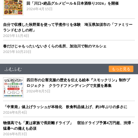
回「川口×絶品グルメビール＆日本酒祭り2026」を開催
2026年4月15日
自分で収穫した秋野菜を使って芋煮作りを体験 埼玉県加須市の「ファミリー
ランドむさしの村」
2025年11月4日
春だけじゃもったいないさくらの名所、加治川で秋のマルシェ
2025年10月23日
ふむふむ
もっと見る
四日市の公害克服の歴史を伝える絵本『スモックリン』制作プ
ロジェクト クラウドファンディングで支援を募集
2026年8月5日
「中東発」値上げラッシュが本格化 飲食料品値上げ、約3年ぶりの多さに
2026年8月4日
物価高でも「夏は家族で長距離ドライブ」 宿泊ドライブ予算4万円超、渋滞・
猛暑への備えも必須
2026年8月3日