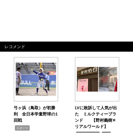
レコメンド
弓ヶ浜（鳥取）が初勝
LVに敗訴して人気が出
利 全日本学童野球の1
た ミルクティーブラ
回戦
ンド 【野村義樹✕
リアルワールド】
,
スポーツ