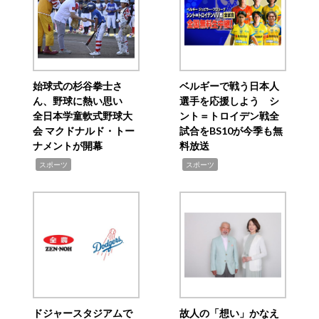
始球式の杉谷拳士さ
ベルギーで戦う日本人
ん、野球に熱い思い
選手を応援しよう シ
全日本学童軟式野球大
ント＝トロイデン戦全
会 マクドナルド・トー
試合をBS10が今季も無
ナメントが開幕
料放送
,
,
スポーツ
スポーツ
ドジャースタジアムで
故人の「想い」かなえ