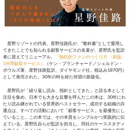
星野リゾートの代表、星野佳路氏が、“教科書”として愛用し
てきたことでも知られる顧客サービスの名著が、星野氏を監訳
者に迎えてリニューアル、
『熱狂的ファンのつくり方 〈新版〉
1分間顧客サービス』
（ケン・ブランチャード／シェルドン・
ボウルズ著、星野佳路監訳、ダイヤモンド社、税込み1870円）
として発売された。30年の時を経た待望の新版化。
星野氏が「繰り返し読み、指針としてきた」と語る本として
注目を集め、日本でも大きな反響を呼んだこの本は、30年にわ
たり読み継がれている世界的ベストセラー。成功する組織の共
通点は、すべての活動において「顧客サービス」を最優先にし
ていること。この本では、その本質をシンプルかつ実践的に伝
えている。星野氏自らが監訳を担当し、同社のケーススタディ