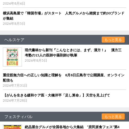
2026年8月6日
横浜高島屋で「韓国市場」がスタート 人気グルメから雑貨まで約30ブランド
が集結
2026年8月5日
ヘルスケア
もっと見る
現代書林から新刊『こんなときには、まず、漢方！』 漢方三
考塾の15人の医師や薬剤師が執筆
2026年8月5日
重症筋無力症への正しい知識と理解を 8月8日広島市で公開講座、オンライン
配信も
2026年7月31日
【がんを生きる緩和ケア医・大橋洋平「足し算命」】天空を見上げて
2026年7月28日
フェスティバル
もっと見る
絶品屋台グルメが全国各地から大集結 “庶民派食フェス”第4