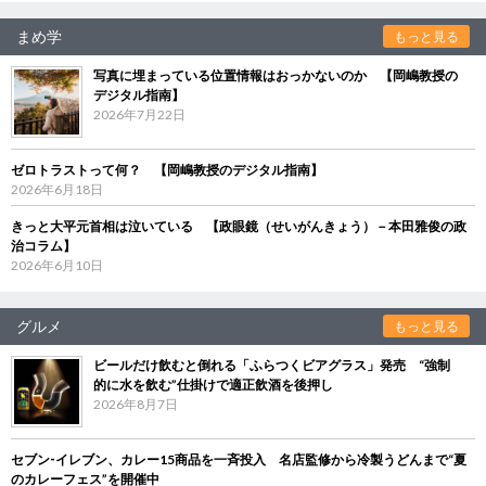
まめ学
もっと見る
写真に埋まっている位置情報はおっかないのか 【岡嶋教授の
デジタル指南】
2026年7月22日
ゼロトラストって何？ 【岡嶋教授のデジタル指南】
2026年6月18日
きっと大平元首相は泣いている 【政眼鏡（せいがんきょう）－本田雅俊の政
治コラム】
2026年6月10日
グルメ
もっと見る
ビールだけ飲むと倒れる「ふらつくビアグラス」発売 “強制
的に水を飲む”仕掛けで適正飲酒を後押し
2026年8月7日
セブン‐イレブン、カレー15商品を一斉投入 名店監修から冷製うどんまで“夏
のカレーフェス”を開催中