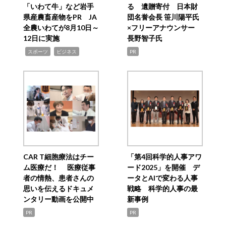
「いわて牛」など岩手
る 遺贈寄付 日本財
県産農畜産物をPR JA
団名誉会長 笹川陽平氏
全農いわてが8月10日～
×フリーアナウンサー
12日に実施
長野智子氏
,
,
スポーツ
ビジネス
PR
CAR T細胞療法はチー
「第4回科学的人事アワ
ム医療だ！ 医療従事
ード2025」を開催 デ
者の情熱、患者さんの
ータとAIで変わる人事
思いを伝えるドキュメ
戦略 科学的人事の最
ンタリー動画を公開中
新事例
PR
PR