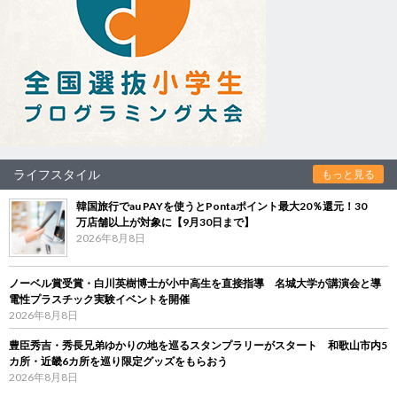
ライフスタイル
もっと見る
韓国旅行でau PAYを使うとPontaポイント最大20％還元！30
万店舗以上が対象に【9月30日まで】
2026年8月8日
ノーベル賞受賞・白川英樹博士が小中高生を直接指導 名城大学が講演会と導
電性プラスチック実験イベントを開催
2026年8月8日
豊臣秀吉・秀長兄弟ゆかりの地を巡るスタンプラリーがスタート 和歌山市内5
カ所・近畿6カ所を巡り限定グッズをもらおう
2026年8月8日