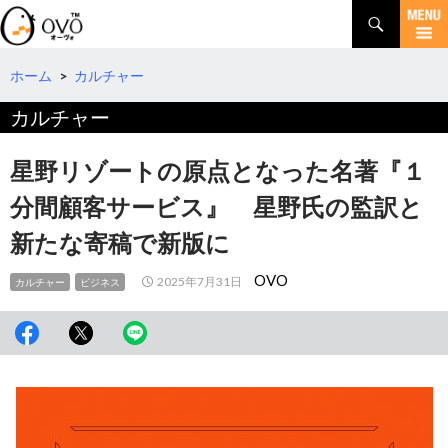
検
索
コ
ン
テ
ホーム
>
カルチャー
ン
カルチャー
ツ
へ
移
星野リゾートの原点となった名著『１
動
分間顧客サービス』 星野氏の監訳と
新たな寄稿で新版に
OVO
2025年7月31日
カルチャー
ビジネス