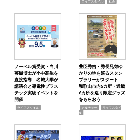
,
,
ライフスタイル
社会
ノーベル賞受賞・白川
豊臣秀吉・秀長兄弟ゆ
英樹博士が小中高生を
かりの地を巡るスタン
直接指導 名城大学が
プラリーがスタート
講演会と導電性プラス
和歌山市内5カ所・近畿
チック実験イベントを
6カ所を巡り限定グッズ
開催
をもらおう
,
,
,
ライフスタイル
カルチャー
ライフスタイ
ル