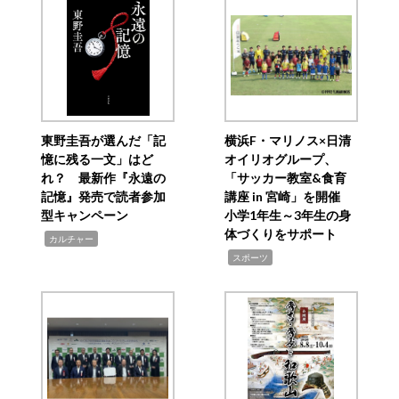
東野圭吾が選んだ「記
横浜F・マリノス×日清
憶に残る一文」はど
オイリオグループ、
れ？ 最新作『永遠の
「サッカー教室&食育
記憶』発売で読者参加
講座 in 宮崎」を開催
型キャンペーン
小学1年生～3年生の身
体づくりをサポート
,
カルチャー
,
スポーツ