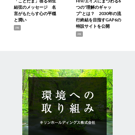
「ことだま」宿る羽生
HIV/エイズにまつわる6
結弦のメッセージ 名
つの“理解のギャッ
言がもたらす心の平穏
プ”とは？ 2030年の流
と潤い
行終結を目指すGAP6の
特設サイトを公開
PR
PR