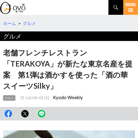
検
索
コ
ン
テ
ホーム
>
グルメ
ン
グルメ
ツ
へ
移
老舗フレンチレストラン
動
「TERAKOYA」が新たな東京名産を提
案 第1弾は酒かすを使った「酒の華
スイーツSilky」
Kyodo Weekly
2025年9月2日
グルメ