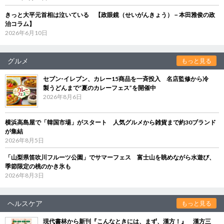
きっと大平元首相は泣いている 【政眼鏡（せいがんきょう）－本田雅俊の政
治コラム】
2026年6月10日
グルメ
もっと見る
セブン‐イレブン、カレー15商品を一斉投入 名店監修から冷
製うどんまで“夏のカレーフェス”を開催中
2026年8月6日
横浜高島屋で「韓国市場」がスタート 人気グルメから雑貨まで約30ブランド
が集結
2026年8月5日
「山梨県笛吹川フルーツ公園」でサマーフェス 富士山を眺めながら水遊び、
季節限定の桃のかき氷も
2026年8月3日
ヘルスケア
もっと見る
現代書林から新刊『こんなときには、まず、漢方！』 漢方三