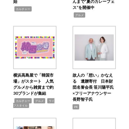
始
んまで“夏のカレーフェ
ス”を開催中
,
カルチャー
,
グルメ
横浜高島屋で「韓国市
故人の「想い」かなえ
場」がスタート 人気
る 遺贈寄付 日本財
グルメから雑貨まで約
団名誉会長 笹川陽平氏
30ブランドが集結
×フリーアナウンサー
長野智子氏
,
,
,
カルチャー
グルメ
ライ
フスタイル
PR