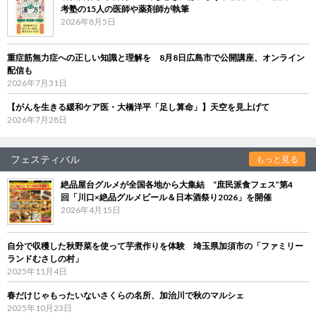
考塾の15人の医師や薬剤師が執筆
2026年8月5日
重症筋無力症への正しい知識と理解を 8月8日広島市で公開講座、オンライン
配信も
2026年7月31日
【がんを生きる緩和ケア医・大橋洋平「足し算命」】天空を見上げて
2026年7月28日
フェスティバル
もっと見る
絶品屋台グルメが全国各地から大集結 “庶民派食フェス”第4
回「川口×絶品グルメビール＆日本酒祭り2026」を開催
2026年4月15日
自分で収穫した秋野菜を使って芋煮作りを体験 埼玉県加須市の「ファミリー
ランドむさしの村」
2025年11月4日
春だけじゃもったいないさくらの名所、加治川で秋のマルシェ
2025年10月23日