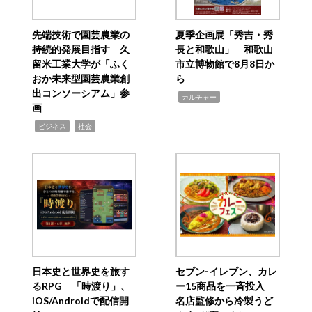
先端技術で園芸農業の
夏季企画展「秀吉・秀
持続的発展目指す 久
長と和歌山」 和歌山
留米工業大学が「ふく
市立博物館で8月8日か
おか未来型園芸農業創
ら
出コンソーシアム」参
,
カルチャー
画
,
,
ビジネス
社会
日本史と世界史を旅す
セブン‐イレブン、カレ
るRPG 「時渡り」、
ー15商品を一斉投入
iOS/Androidで配信開
名店監修から冷製うど