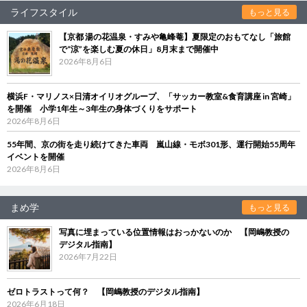
ライフスタイル
もっと見る
【京都 湯の花温泉・すみや亀峰菴】夏限定のおもてなし「旅館
で“涼”を楽しむ夏の休日」8月末まで開催中
2026年8月6日
横浜F・マリノス×日清オイリオグループ、「サッカー教室&食育講座 in 宮崎」
を開催 小学1年生～3年生の身体づくりをサポート
2026年8月6日
55年間、京の街を走り続けてきた車両 嵐山線・モボ301形、運行開始55周年
イベントを開催
2026年8月6日
まめ学
もっと見る
写真に埋まっている位置情報はおっかないのか 【岡嶋教授の
デジタル指南】
2026年7月22日
ゼロトラストって何？ 【岡嶋教授のデジタル指南】
2026年6月18日