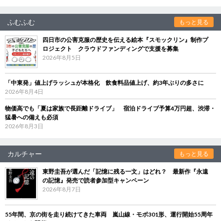
ふむふむ
もっと見る
四日市の公害克服の歴史を伝える絵本『スモックリン』制作プ
ロジェクト クラウドファンディングで支援を募集
2026年8月5日
「中東発」値上げラッシュが本格化 飲食料品値上げ、約3年ぶりの多さに
2026年8月4日
物価高でも「夏は家族で長距離ドライブ」 宿泊ドライブ予算4万円超、渋滞・
猛暑への備えも必須
2026年8月3日
カルチャー
もっと見る
東野圭吾が選んだ「記憶に残る一文」はどれ？ 最新作『永遠
の記憶』発売で読者参加型キャンペーン
2026年8月7日
55年間、京の街を走り続けてきた車両 嵐山線・モボ301形、運行開始55周年