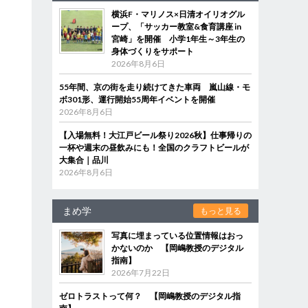
横浜F・マリノス×日清オイリオグル
ープ、「サッカー教室&食育講座 in
宮崎」を開催 小学1年生～3年生の
身体づくりをサポート
2026年8月6日
55年間、京の街を走り続けてきた車両 嵐山線・モ
ボ301形、運行開始55周年イベントを開催
2026年8月6日
【入場無料！大江戸ビール祭り2026秋】仕事帰りの
一杯や週末の昼飲みにも！全国のクラフトビールが
大集合｜品川
2026年8月6日
まめ学
もっと見る
写真に埋まっている位置情報はおっ
かないのか 【岡嶋教授のデジタル
指南】
2026年7月22日
ゼロトラストって何？ 【岡嶋教授のデジタル指