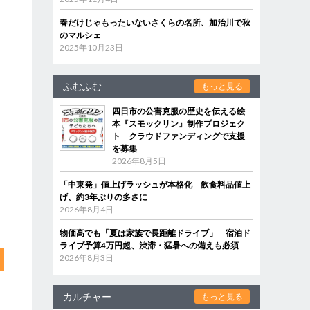
春だけじゃもったいないさくらの名所、加治川で秋
のマルシェ
2025年10月23日
ふむふむ
もっと見る
四日市の公害克服の歴史を伝える絵
本『スモックリン』制作プロジェク
ト クラウドファンディングで支援
を募集
2026年8月5日
「中東発」値上げラッシュが本格化 飲食料品値上
げ、約3年ぶりの多さに
2026年8月4日
物価高でも「夏は家族で長距離ドライブ」 宿泊ド
ライブ予算4万円超、渋滞・猛暑への備えも必須
2026年8月3日
カルチャー
もっと見る