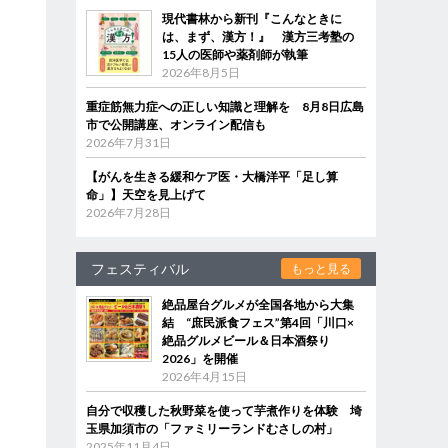
現代書林から新刊『こんなときに
は、まず、漢方！』 漢方三考塾の
15人の医師や薬剤師が執筆
2026年8月5日
重症筋無力症への正しい知識と理解を 8月8日広島
市で公開講座、オンライン配信も
2026年7月31日
【がんを生きる緩和ケア医・大橋洋平「足し算
命」】天空を見上げて
2026年7月28日
フェスティバル
もっと見る
絶品屋台グルメが全国各地から大集
結 “庶民派食フェス”第4回「川口×
絶品グルメビール＆日本酒祭り
2026」を開催
2026年4月15日
自分で収穫した秋野菜を使って芋煮作りを体験 埼
玉県加須市の「ファミリーランドむさしの村」
2025年11月4日