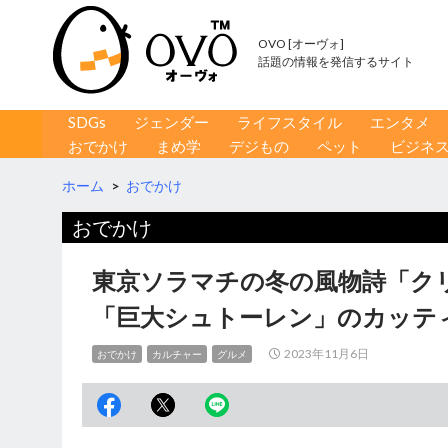
OVO [オーヴォ]
話題の情報を発信するサイト
コンテンツへ移動
検
SDGs
ジェンダー
ライフスタイル
エンタメ
索
おでかけ
まめ学
デジもの
ペット
ビジネ
ホーム
>
おでかけ
おでかけ
東京ソラマチの冬の風物詩「クリ
「巨大シュトーレン」のカッテ
2023年11月6日
おでかけ
カルチャー
グルメ