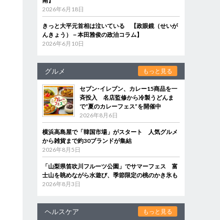
南】
2026年6月18日
きっと大平元首相は泣いている 【政眼鏡（せいが
り
んきょう）－本田雅俊の政治コラム】
2026年6月10日
グルメ
もっと見る
セブン‐イレブン、カレー15商品を一
斉投入 名店監修から冷製うどんま
で“夏のカレーフェス”を開催中
2026年8月6日
横浜高島屋で「韓国市場」がスタート 人気グルメ
から雑貨まで約30ブランドが集結
2026年8月5日
「山梨県笛吹川フルーツ公園」でサマーフェス 富
士山を眺めながら水遊び、季節限定の桃のかき氷も
2026年8月3日
ヘルスケア
もっと見る