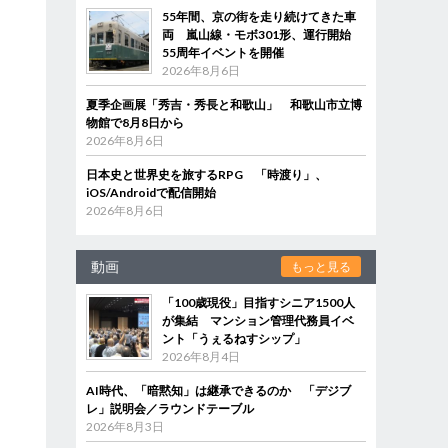
55年間、京の街を走り続けてきた車
両 嵐山線・モボ301形、運行開始
55周年イベントを開催
2026年8月6日
夏季企画展「秀吉・秀長と和歌山」 和歌山市立博
物館で8月8日から
2026年8月6日
日本史と世界史を旅するRPG 「時渡り」、
iOS/Androidで配信開始
2026年8月6日
動画
もっと見る
「100歳現役」目指すシニア1500人
が集結 マンション管理代務員イベ
ント「うぇるねすシップ」
2026年8月4日
AI時代、「暗黙知」は継承できるのか 「デジブ
レ」説明会／ラウンドテーブル
2026年8月3日