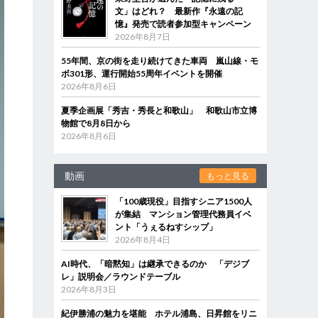
文」はどれ？ 最新作『永遠の記
憶』発売で読者参加型キャンペーン
2026年8月7日
55年間、京の街を走り続けてきた車両 嵐山線・モ
ボ301形、運行開始55周年イベントを開催
2026年8月6日
夏季企画展「秀吉・秀長と和歌山」 和歌山市立博
物館で8月8日から
2026年8月6日
動画
もっと見る
「100歳現役」目指すシニア1500人
が集結 マンション管理代務員イベ
ント「うぇるねすシップ」
2026年8月4日
AI時代、「暗黙知」は継承できるのか 「デジブ
レ」説明会／ラウンドテーブル
2026年8月3日
紀伊勝浦の魅力を堪能 ホテル浦島、日昇館をリニ