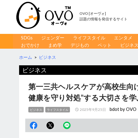
OVO [オーヴォ]
話題の情報を発信するサイト
コンテンツへ移動
検
SDGs
ジェンダー
ライフスタイル
エンタメ
索
おでかけ
まめ学
デジもの
ペット
ビジネ
ホーム
>
ビジネス
ビジネス
第一三共ヘルスケアが高校生向
健康を守り対処”する大切さを学
bdot by OVO
2025年9月25日
ビジネス
ライフスタイル