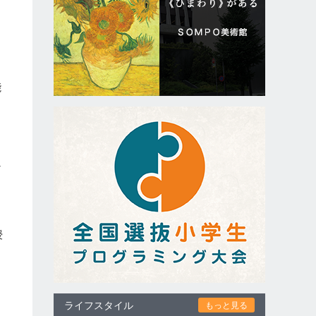
能
だ
り
授
ライフスタイル
もっと見る