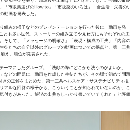
て参加生徒を募り、放課後や土曜などに行われてきた。今回の最
o」「市販薬選びのHow to」「市販薬のいろは」「食生活・栄養の
の動画を発表した。
り組みの様子などのプレゼンテーションを行った後に、動画を発
ることも多い世代。ストーリーの組み立てや見せ方にもそれぞれの工
。そして、「メッセージの明確さ」「表現・構成の工夫」「内容
生徒たちの自分以外のグループの動画についての採点と、第一三
を加え、順位が発表された。
」をテーマにしたグループ。「洗顔の際にどこから洗うのがよいか」
」などの問題に、動画を作成した生徒たちが、その場で初めて問
付きの正解をまとめた。第一三共ヘルスケア・サステナビリティ推
リアルな回答の様子から、こういうことが知られていないのか、
気付きがあった。解説の出典もしっかり書いていてくれた」と評