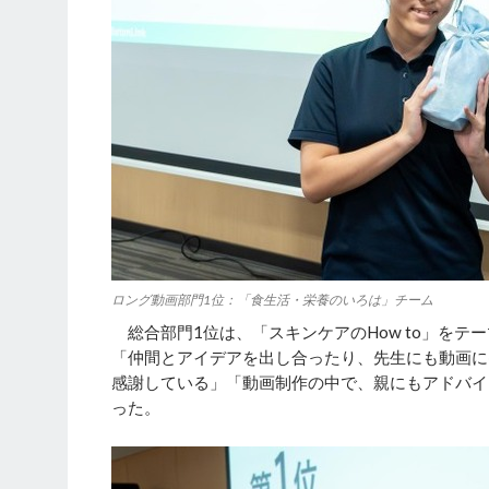
ロング動画部門1位：「食生活・栄養のいろは」チーム
総合部門1位は、「スキンケアのHow to」をテ
「仲間とアイデアを出し合ったり、先生にも動画に
感謝している」「動画制作の中で、親にもアドバイ
った。