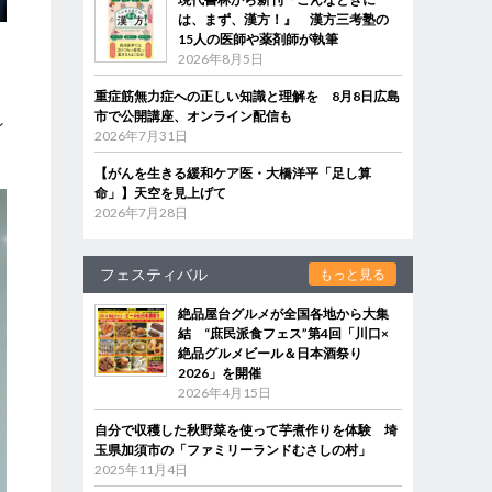
は、まず、漢方！』 漢方三考塾の
15人の医師や薬剤師が執筆
2026年8月5日
重症筋無力症への正しい知識と理解を 8月8日広島
っ
市で公開講座、オンライン配信も
ン
2026年7月31日
【がんを生きる緩和ケア医・大橋洋平「足し算
命」】天空を見上げて
2026年7月28日
フェスティバル
もっと見る
絶品屋台グルメが全国各地から大集
結 “庶民派食フェス”第4回「川口×
絶品グルメビール＆日本酒祭り
2026」を開催
2026年4月15日
自分で収穫した秋野菜を使って芋煮作りを体験 埼
玉県加須市の「ファミリーランドむさしの村」
2025年11月4日