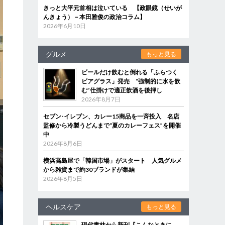
きっと大平元首相は泣いている 【政眼鏡（せいが
んきょう）－本田雅俊の政治コラム】
2026年6月10日
グルメ
もっと見る
ビールだけ飲むと倒れる「ふらつく
ビアグラス」発売 “強制的に水を飲
む”仕掛けで適正飲酒を後押し
2026年8月7日
セブン‐イレブン、カレー15商品を一斉投入 名店
監修から冷製うどんまで“夏のカレーフェス”を開催
中
2026年8月6日
横浜高島屋で「韓国市場」がスタート 人気グルメ
から雑貨まで約30ブランドが集結
2026年8月5日
ヘルスケア
もっと見る
現代書林から新刊『こんなときに