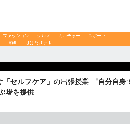
ファッション
グルメ
カルチャー
スポーツ
ス
動画
はばたけラボ
け「セルフケア」の出張授業 “自分自身
ぶ場を提供