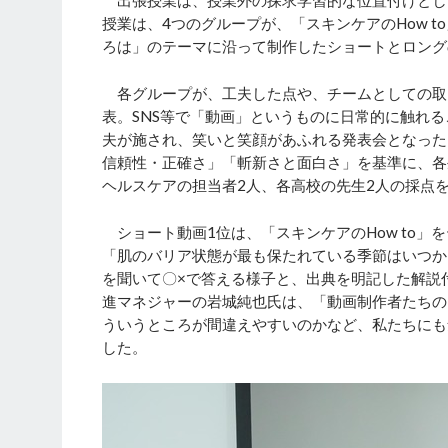
出張授業は、授業外の探求学習的な位置付けとし
授業は、4つのグループが、「スキンケアのHow t
ろは」のテーマに沿って制作したショートとロング
各グループが、工夫した点や、チームとしての取
表。SNS等で「動画」というものに日常的に触れ
夫が施され、笑いと笑顔があふれる発表会となった
信頼性・正確さ」「斬新さと面白さ」を基準に、各
ヘルスケアの担当者2人、各高校の先生2人の採点
ショート動画1位は、「スキンケアのHow to
「肌のバリア状態が最も保たれている季節はいつか
を聞いて〇×で答える様子と、出典を明記した解説
進マネジャーの岩城純也氏は、「動画制作者たちの
ういうところが間違えやすいのかなど、私たちにも
した。