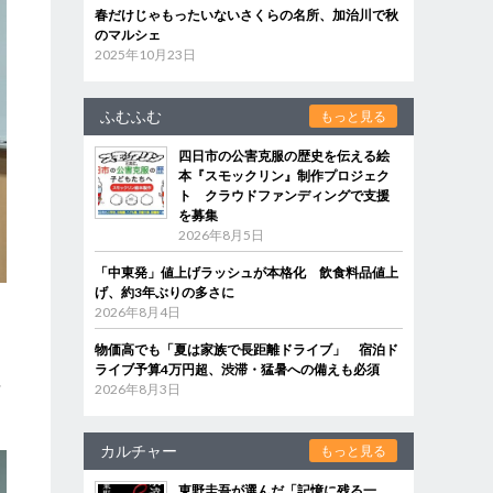
春だけじゃもったいないさくらの名所、加治川で秋
のマルシェ
2025年10月23日
ふむふむ
もっと見る
四日市の公害克服の歴史を伝える絵
本『スモックリン』制作プロジェク
ト クラウドファンディングで支援
を募集
2026年8月5日
「中東発」値上げラッシュが本格化 飲食料品値上
げ、約3年ぶりの多さに
2026年8月4日
物価高でも「夏は家族で長距離ドライブ」 宿泊ド
に
ライブ予算4万円超、渋滞・猛暑への備えも必須
語
2026年8月3日
カルチャー
もっと見る
東野圭吾が選んだ「記憶に残る一