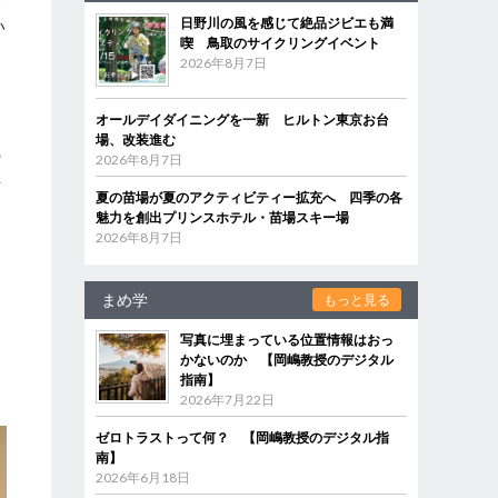
終
日野川の風を感じて絶品ジビエも満
い
喫 鳥取のサイクリングイベント
2026年8月7日
オールデイダイニングを一新 ヒルトン東京お台
場、改装進む
の
2026年8月7日
共
夏の苗場が夏のアクティビティー拡充へ 四季の各
魅力を創出プリンスホテル・苗場スキー場
2026年8月7日
題
まめ学
もっと見る
こ
写真に埋まっている位置情報はおっ
価
かないのか 【岡嶋教授のデジタル
指南】
2026年7月22日
ゼロトラストって何？ 【岡嶋教授のデジタル指
南】
2026年6月18日