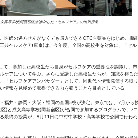
成女高等学校(同新宿区)が参加した「セルフケア」の出張授業
医師の処方せんがなくても購入できるOTC医薬品をはじめ、機
三共ヘルスケア(東京)は、今年度、全国の高校生を対象に、「セル
して、参加した高校生たち自身がセルフケアの重要性を認識し、市
ルケアについて学ぶ。さらに受講した高校生たちが、知識を得る
。「セルフケアアンバサダー」として、同世代へ情報発信する取
い情報を見極めて取得できる力を養うことを目的としている。
・福井・静岡・大阪・福岡の全国5校が決定。東京では、7月から
区)と成女高等学校(同新宿区)が合同で参加するプログラムで、7コ
る最終の授業が、9月11日に中村中学校・高等学校で公開で行われ