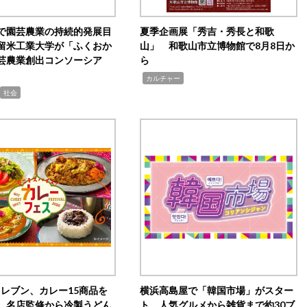
で園芸農業の持続的発展目
夏季企画展「秀吉・秀長と和歌
留米工業大学が「ふくおか
山」 和歌山市立博物館で8月8日か
芸農業創出コンソーシア
ら
,
カルチャー
社会
イレブン、カレー15商品を
横浜高島屋で「韓国市場」がスター
 名店監修から冷製うどん
ト 人気グルメから雑貨まで約30ブ