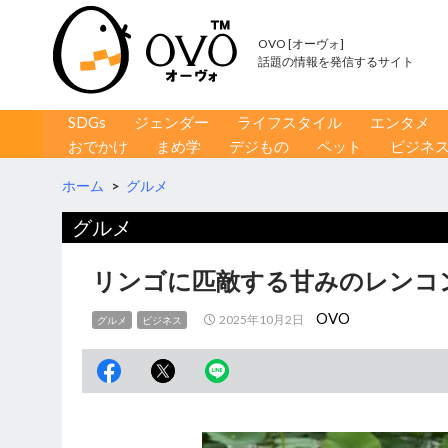
OVO [オーヴォ]
話題の情報を発信するサイト
コンテンツへ移動
検
SDGs
ジェンダー
ライフスタイル
エンタメ
索
おでかけ
まめ学
デジもの
ペット
ビジネ
ホーム
>
グルメ
グルメ
リンゴに匹敵する甘みのレンコ
OVO
2025年10月2日
グルメ
ビジネス