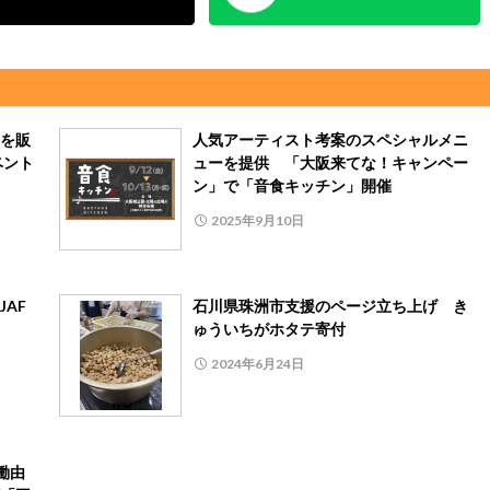
を販
人気アーティスト考案のスペシャルメニ
ベント
ューを提供 「大阪来てな！キャンペー
ン」で「音食キッチン」開催
2025年9月10日
AF
石川県珠洲市支援のページ立ち上げ き
ゅういちがホタテ寄付
2024年6月24日
働由