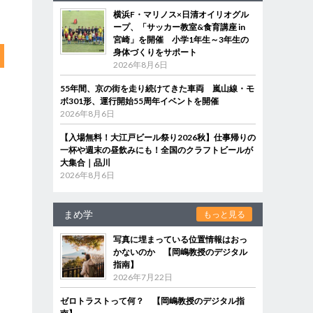
横浜F・マリノス×日清オイリオグル
ープ、「サッカー教室&食育講座 in
宮崎」を開催 小学1年生～3年生の
身体づくりをサポート
2026年8月6日
55年間、京の街を走り続けてきた車両 嵐山線・モ
ボ301形、運行開始55周年イベントを開催
2026年8月6日
【入場無料！大江戸ビール祭り2026秋】仕事帰りの
一杯や週末の昼飲みにも！全国のクラフトビールが
大集合｜品川
2026年8月6日
まめ学
もっと見る
写真に埋まっている位置情報はおっ
かないのか 【岡嶋教授のデジタル
指南】
2026年7月22日
ゼロトラストって何？ 【岡嶋教授のデジタル指