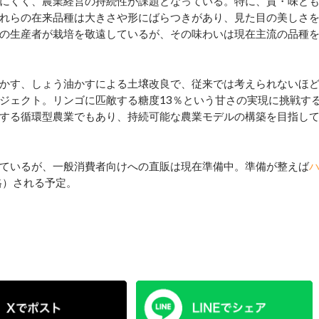
にくく、農業経営の持続性が課題となっている。特に、質・味と
れらの在来品種は大きさや形にばらつきがあり、見た目の美しさ
の生産者が栽培を敬遠しているが、その味わいは現在主流の品種
かす、しょう油かすによる土壌改良で、従来では考えられないほ
ジェクト。リンゴに匹敵する糖度13％という甘さの実現に挑戦す
する循環型農業でもあり、持続可能な農業モデルの構築を目指し
ているが、一般消費者向けへの直販は現在準備中。準備が整えば
格）される予定。