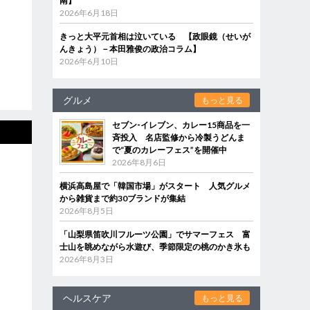
南】
2026年6月18日
きっと大平元首相は泣いている 【政眼鏡（せいが
んきょう）－本田雅俊の政治コラム】
2026年6月10日
グルメ
もっと見る
セブン‐イレブン、カレー15商品を一
斉投入 名店監修から冷製うどんま
で“夏のカレーフェス”を開催中
2026年8月6日
横浜高島屋で「韓国市場」がスタート 人気グルメ
から雑貨まで約30ブランドが集結
2026年8月5日
「山梨県笛吹川フルーツ公園」でサマーフェス 富
士山を眺めながら水遊び、季節限定の桃のかき氷も
2026年8月3日
ヘルスケア
もっと見る