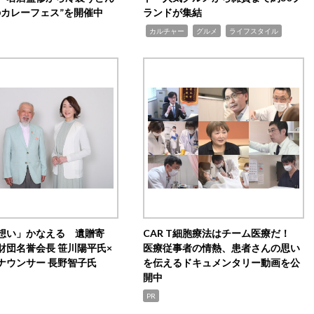
のカレーフェス”を開催中
ランドが集結
,
,
,
カルチャー
グルメ
ライフスタイル
想い」かなえる 遺贈寄
CAR T細胞療法はチーム医療だ！
財団名誉会長 笹川陽平氏×
医療従事者の情熱、患者さんの思い
ナウンサー 長野智子氏
を伝えるドキュメンタリー動画を公
開中
PR