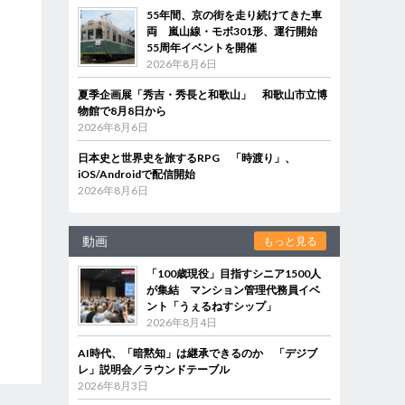
55年間、京の街を走り続けてきた車
両 嵐山線・モボ301形、運行開始
55周年イベントを開催
2026年8月6日
夏季企画展「秀吉・秀長と和歌山」 和歌山市立博
物館で8月8日から
2026年8月6日
日本史と世界史を旅するRPG 「時渡り」、
iOS/Androidで配信開始
2026年8月6日
動画
もっと見る
「100歳現役」目指すシニア1500人
が集結 マンション管理代務員イベ
ント「うぇるねすシップ」
2026年8月4日
AI時代、「暗黙知」は継承できるのか 「デジブ
レ」説明会／ラウンドテーブル
2026年8月3日