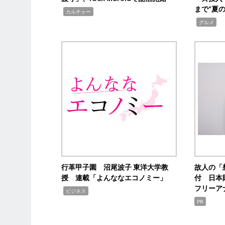
まで“夏
,
カルチャー
,
グルメ
行革甲子園 沼尾波子 東洋大学教
故人の「
授 連載「よんななエコノミー」
付 日本
フリーア
,
ビジネス
PR