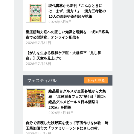
現代書林から新刊『こんなときに
は、まず、漢方！』 漢方三考塾の
15人の医師や薬剤師が執筆
2026年8月5日
重症筋無力症への正しい知識と理解を 8月8日広島
市で公開講座、オンライン配信も
2026年7月31日
【がんを生きる緩和ケア医・大橋洋平「足し算
命」】天空を見上げて
2026年7月28日
フェスティバル
もっと見る
絶品屋台グルメが全国各地から大集
結 “庶民派食フェス”第4回「川口×
絶品グルメビール＆日本酒祭り
2026」を開催
2026年4月15日
自分で収穫した秋野菜を使って芋煮作りを体験 埼
玉県加須市の「ファミリーランドむさしの村」
2025年11月4日