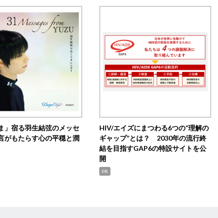
ま」宿る羽生結弦のメッセ
HIV/エイズにまつわる6つの“理解の
言がもたらす心の平穏と潤
ギャップ”とは？ 2030年の流行終
結を目指すGAP6の特設サイトを公
開
PR