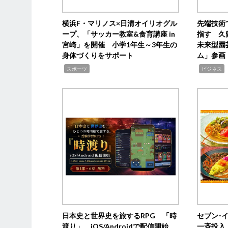
横浜F・マリノス×日清オイリオグル
先端技術
ープ、「サッカー教室&食育講座 in
指す 久
宮崎」を開催 小学1年生～3年生の
未来型園
身体づくりをサポート
ム」参画
,
,
,
スポーツ
ビジネス
日本史と世界史を旅するRPG 「時
セブン‐
渡り」、iOS/Androidで配信開始
一斉投入