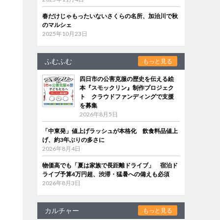
春だけじゃもったいないさくらの名所、加治川で秋
のマルシェ
2025年10月23日
ふむふむ
もっと見る
四日市の公害克服の歴史を伝える絵
本『スモックリン』制作プロジェク
ト クラウドファンディングで支援
を募集
2026年8月5日
「中東発」値上げラッシュが本格化 飲食料品値上
げ、約3年ぶりの多さに
2026年8月4日
物価高でも「夏は家族で長距離ドライブ」 宿泊ド
ライブ予算4万円超、渋滞・猛暑への備えも必須
2026年8月3日
カルチャー
もっと見る