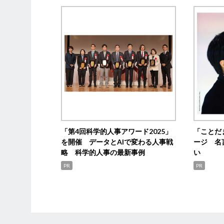
「第4回科学的人事アワード2025」
「ことだ
を開催 データとAIで変わる人事戦
ージ 名
略 科学的人事の最新事例
い
PR
PR