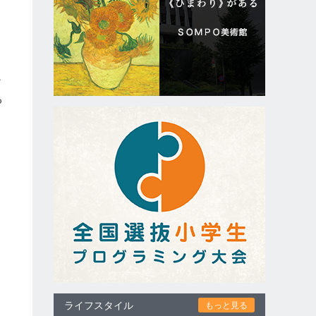
も
を
を
ど
る
て
ハ
ライフスタイル
もっと見る