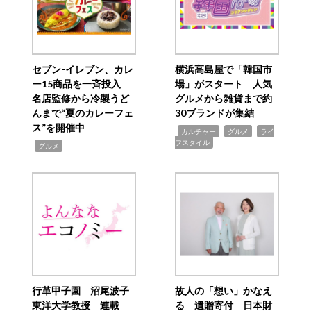
セブン‐イレブン、カレ
横浜高島屋で「韓国市
ー15商品を一斉投入
場」がスタート 人気
名店監修から冷製うど
グルメから雑貨まで約
んまで“夏のカレーフェ
30ブランドが集結
ス”を開催中
,
,
,
カルチャー
グルメ
ライ
フスタイル
,
グルメ
行革甲子園 沼尾波子
故人の「想い」かなえ
東洋大学教授 連載
る 遺贈寄付 日本財