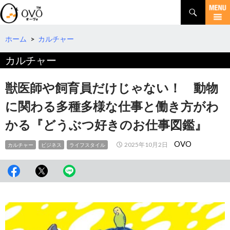
検
索
コ
ン
テ
ホーム
>
カルチャー
ン
カルチャー
ツ
へ
移
獣医師や飼育員だけじゃない！ 動物
動
に関わる多種多様な仕事と働き方がわ
かる『どうぶつ好きのお仕事図鑑』
OVO
2025年10月2日
カルチャー
ビジネス
ライフスタイル