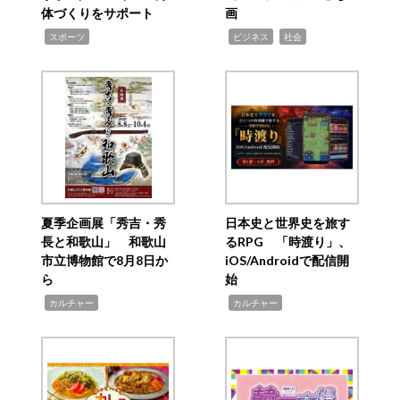
体づくりをサポート
画
,
,
,
スポーツ
ビジネス
社会
夏季企画展「秀吉・秀
日本史と世界史を旅す
長と和歌山」 和歌山
るRPG 「時渡り」、
市立博物館で8月8日か
iOS/Androidで配信開
ら
始
,
,
カルチャー
カルチャー