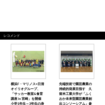
レコメンド
横浜F・マリノス×日清
先端技術で園芸農業の
オイリオグループ、
持続的発展目指す 久
「サッカー教室&食育
留米工業大学が「ふく
講座 in 宮崎」を開催
おか未来型園芸農業創
小学1年生～3年生の身
出コンソーシアム」参