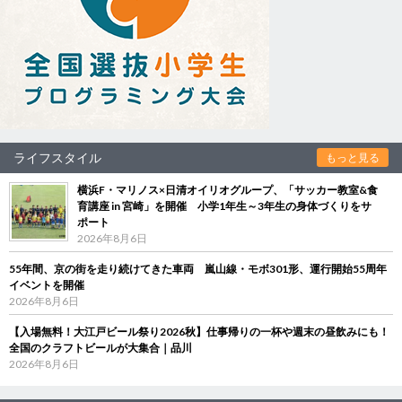
ライフスタイル
もっと見る
横浜F・マリノス×日清オイリオグループ、「サッカー教室&食
育講座 in 宮崎」を開催 小学1年生～3年生の身体づくりをサ
ポート
2026年8月6日
55年間、京の街を走り続けてきた車両 嵐山線・モボ301形、運行開始55周年
イベントを開催
2026年8月6日
【入場無料！大江戸ビール祭り2026秋】仕事帰りの一杯や週末の昼飲みにも！
全国のクラフトビールが大集合｜品川
2026年8月6日