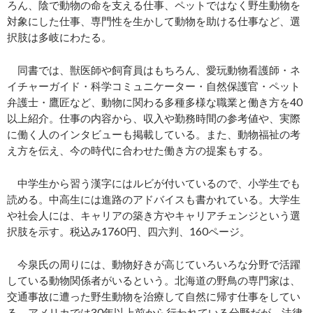
ろん、陰で動物の命を支える仕事、ペットではなく野生動物を
対象にした仕事、専門性を生かして動物を助ける仕事など、選
択肢は多岐にわたる。
同書では、獣医師や飼育員はもちろん、愛玩動物看護師・ネ
イチャーガイド・科学コミュニケーター・自然保護官・ペット
弁護士・鷹匠など、動物に関わる多種多様な職業と働き方を40
以上紹介。仕事の内容から、収入や勤務時間の参考値や、実際
に働く人のインタビューも掲載している。また、動物福祉の考
え方を伝え、今の時代に合わせた働き方の提案もする。
中学生から習う漢字にはルビが付いているので、小学生でも
読める。中高生には進路のアドバイスも書かれている。大学生
や社会人には、キャリアの築き方やキャリアチェンジという選
択肢を示す。税込み1760円、四六判、160ページ。
今泉氏の周りには、動物好きが高じていろいろな分野で活躍
している動物関係者がいるという。北海道の野鳥の専門家は、
交通事故に遭った野生動物を治療して自然に帰す仕事をしてい
る。アメリカでは30年以上前から行われている分野だが、法律