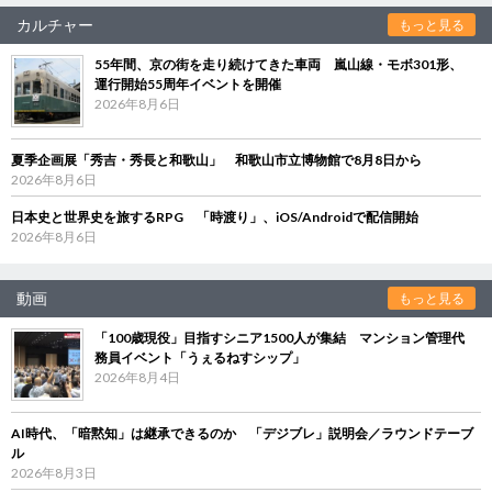
カルチャー
もっと見る
55年間、京の街を走り続けてきた車両 嵐山線・モボ301形、
運行開始55周年イベントを開催
2026年8月6日
夏季企画展「秀吉・秀長と和歌山」 和歌山市立博物館で8月8日から
2026年8月6日
日本史と世界史を旅するRPG 「時渡り」、iOS/Androidで配信開始
2026年8月6日
動画
もっと見る
「100歳現役」目指すシニア1500人が集結 マンション管理代
務員イベント「うぇるねすシップ」
2026年8月4日
AI時代、「暗黙知」は継承できるのか 「デジブレ」説明会／ラウンドテーブ
ル
2026年8月3日