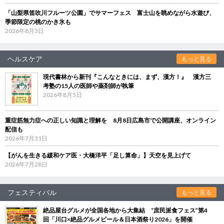
「山梨県笛吹川フルーツ公園」でサマーフェス 富士山を眺めながら水遊び、
季節限定の桃のかき氷も
2026年8月3日
ヘルスケア
もっと見る
現代書林から新刊『こんなときには、まず、漢方！』 漢方三
考塾の15人の医師や薬剤師が執筆
2026年8月5日
重症筋無力症への正しい知識と理解を 8月8日広島市で公開講座、オンライン
配信も
2026年7月31日
【がんを生きる緩和ケア医・大橋洋平「足し算命」】天空を見上げて
2026年7月28日
フェスティバル
もっと見る
絶品屋台グルメが全国各地から大集結 “庶民派食フェス”第4
回「川口×絶品グルメビール＆日本酒祭り2026」を開催