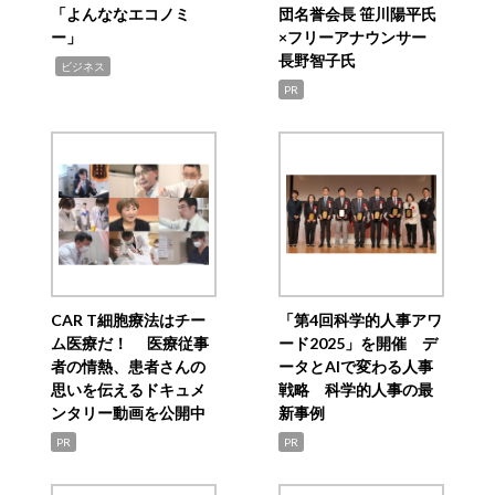
「よんななエコノミ
団名誉会長 笹川陽平氏
ー」
×フリーアナウンサー
長野智子氏
,
ビジネス
PR
CAR T細胞療法はチー
「第4回科学的人事アワ
ム医療だ！ 医療従事
ード2025」を開催 デ
者の情熱、患者さんの
ータとAIで変わる人事
思いを伝えるドキュメ
戦略 科学的人事の最
ンタリー動画を公開中
新事例
PR
PR