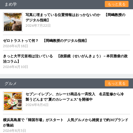
まめ学
もっと見る
写真に埋まっている位置情報はおっかないのか 【岡嶋教授の
デジタル指南】
2026年7月22日
ゼロトラストって何？ 【岡嶋教授のデジタル指南】
2026年6月18日
きっと大平元首相は泣いている 【政眼鏡（せいがんきょう）－本田雅俊の政
治コラム】
2026年6月10日
グルメ
もっと見る
セブン‐イレブン、カレー15商品を一斉投入 名店監修から冷
製うどんまで“夏のカレーフェス”を開催中
2026年8月6日
横浜高島屋で「韓国市場」がスタート 人気グルメから雑貨まで約30ブランド
が集結
2026年8月5日