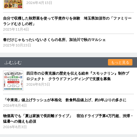
2026年4月15日
自分で収穫した秋野菜を使って芋煮作りを体験 埼玉県加須市の「ファミリー
ランドむさしの村」
2025年11月4日
春だけじゃもったいないさくらの名所、加治川で秋のマルシェ
2025年10月23日
ふむふむ
もっと見る
四日市の公害克服の歴史を伝える絵本『スモックリン』制作プ
ロジェクト クラウドファンディングで支援を募集
2026年8月5日
「中東発」値上げラッシュが本格化 飲食料品値上げ、約3年ぶりの多さに
2026年8月4日
物価高でも「夏は家族で長距離ドライブ」 宿泊ドライブ予算4万円超、渋滞・
猛暑への備えも必須
2026年8月3日