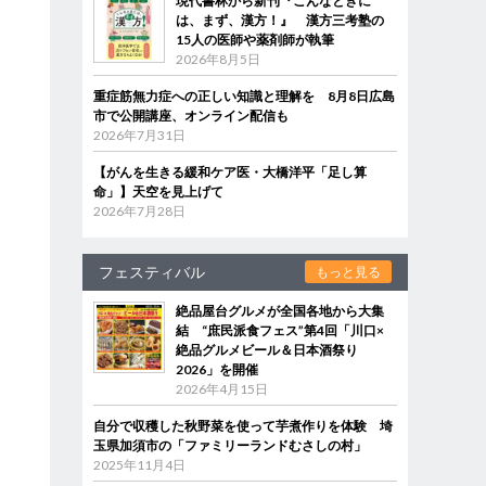
現代書林から新刊『こんなときに
は、まず、漢方！』 漢方三考塾の
15人の医師や薬剤師が執筆
2026年8月5日
重症筋無力症への正しい知識と理解を 8月8日広島
市で公開講座、オンライン配信も
2026年7月31日
【がんを生きる緩和ケア医・大橋洋平「足し算
命」】天空を見上げて
2026年7月28日
フェスティバル
もっと見る
絶品屋台グルメが全国各地から大集
結 “庶民派食フェス”第4回「川口×
絶品グルメビール＆日本酒祭り
2026」を開催
2026年4月15日
自分で収穫した秋野菜を使って芋煮作りを体験 埼
玉県加須市の「ファミリーランドむさしの村」
2025年11月4日