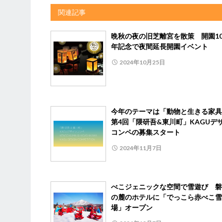
関連記事
晩秋の夜の旧芝離宮を散策 開園10
年記念で夜間延長開園イベント
2024年10月25日
今年のテーマは「動物と生きる家
第4回「隈研吾&東川町」KAGUデ
コンペの募集スタート
2024年11月7日
べこジェニックな空間で雪遊び 磐
の麓のホテルに「でっこら赤べこ雪
場」オープン