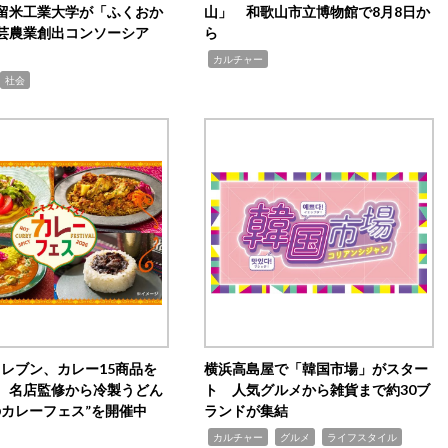
留米工業大学が「ふくおか
山」 和歌山市立博物館で8月8日か
芸農業創出コンソーシア
ら
,
カルチャー
社会
イレブン、カレー15商品を
横浜高島屋で「韓国市場」がスター
 名店監修から冷製うどん
ト 人気グルメから雑貨まで約30ブ
のカレーフェス”を開催中
ランドが集結
,
,
,
カルチャー
グルメ
ライフスタイル