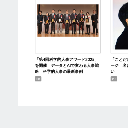
「第4回科学的人事アワード2025」
「ことだ
を開催 データとAIで変わる人事戦
ージ 名
略 科学的人事の最新事例
い
PR
PR