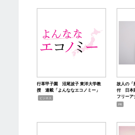
行革甲子園 沼尾波子 東洋大学教
故人の「
授 連載「よんななエコノミー」
付 日本
フリーア
,
ビジネス
PR