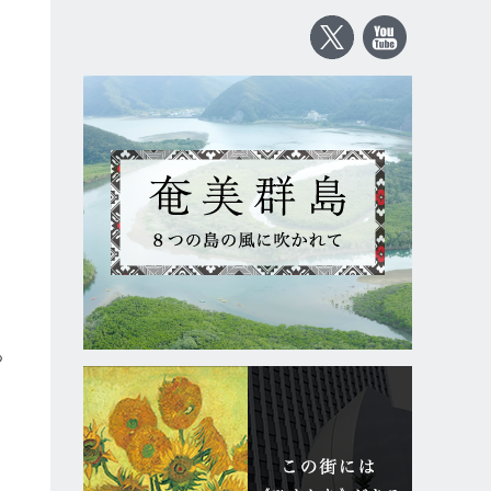
っ
し
ケ
イ