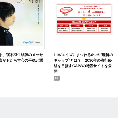
ま」宿る羽生結弦のメッセ
HIV/エイズにまつわる6つの“理解の
言がもたらす心の平穏と潤
ギャップ”とは？ 2030年の流行終
結を目指すGAP6の特設サイトを公
開
PR