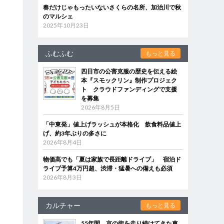
春だけじゃもったいないさくらの名所、加治川で秋
のマルシェ
2025年10月23日
ふむふむ
もっと見る
四日市の公害克服の歴史を伝える絵
本『スモックリン』制作プロジェク
ト クラウドファンディングで支援
を募集
2026年8月5日
「中東発」値上げラッシュが本格化 飲食料品値上
げ、約3年ぶりの多さに
2026年8月4日
物価高でも「夏は家族で長距離ドライブ」 宿泊ド
ライブ予算4万円超、渋滞・猛暑への備えも必須
2026年8月3日
カルチャー
もっと見る
55年間、京の街を走り続けてきた車