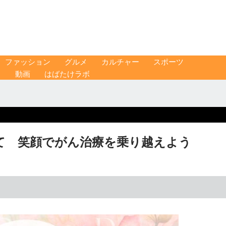
ファッション
グルメ
カルチャー
スポーツ
ス
動画
はばたけラボ
て 笑顔でがん治療を乗り越えよう