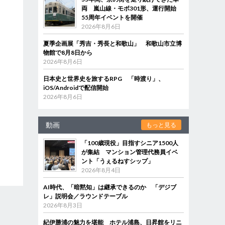
両 嵐山線・モボ301形、運行開始
55周年イベントを開催
2026年8月6日
夏季企画展「秀吉・秀長と和歌山」 和歌山市立博
物館で8月8日から
2026年8月6日
日本史と世界史を旅するRPG 「時渡り」、
iOS/Androidで配信開始
2026年8月6日
動画
もっと見る
「100歳現役」目指すシニア1500人
が集結 マンション管理代務員イベ
ント「うぇるねすシップ」
2026年8月4日
AI時代、「暗黙知」は継承できるのか 「デジブ
レ」説明会／ラウンドテーブル
2026年8月3日
紀伊勝浦の魅力を堪能 ホテル浦島、日昇館をリニ