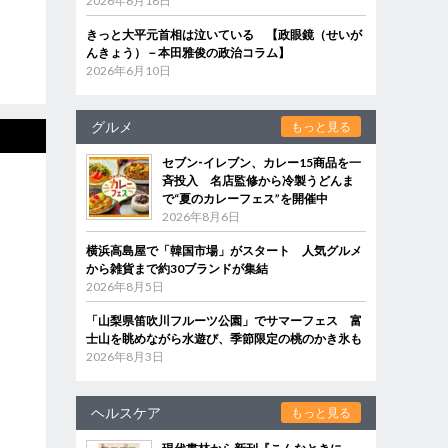
2026年6月18日
きっと大平元首相は泣いている 【政眼鏡（せいが
んきょう）－本田雅俊の政治コラム】
2026年6月10日
グルメ
もっと見る
セブン‐イレブン、カレー15商品を一
斉投入 名店監修から冷製うどんま
で“夏のカレーフェス”を開催中
2026年8月6日
横浜高島屋で「韓国市場」がスタート 人気グルメ
から雑貨まで約30ブランドが集結
2026年8月5日
「山梨県笛吹川フルーツ公園」でサマーフェス 富
士山を眺めながら水遊び、季節限定の桃のかき氷も
2026年8月3日
ヘルスケア
もっと見る