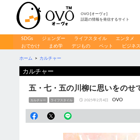
OVO [オーヴォ]
話題の情報を発信するサイト
コンテンツへ移動
検
SDGs
ジェンダー
ライフスタイル
エンタメ
索
おでかけ
まめ学
デジもの
ペット
ビジネ
ホーム
>
カルチャー
カルチャー
五・七・五の川柳に思いをのせ
OVO
2025年2月4日
カルチャー
ライフスタイル