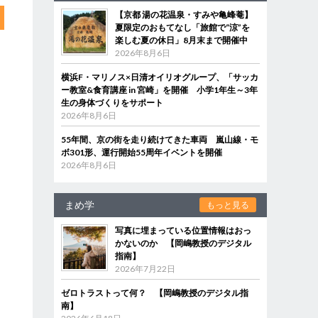
【京都 湯の花温泉・すみや亀峰菴】
夏限定のおもてなし「旅館で“涼”を
楽しむ夏の休日」8月末まで開催中
2026年8月6日
横浜F・マリノス×日清オイリオグループ、「サッカ
ー教室&食育講座 in 宮崎」を開催 小学1年生～3年
生の身体づくりをサポート
2026年8月6日
55年間、京の街を走り続けてきた車両 嵐山線・モ
ボ301形、運行開始55周年イベントを開催
2026年8月6日
まめ学
もっと見る
写真に埋まっている位置情報はおっ
かないのか 【岡嶋教授のデジタル
指南】
2026年7月22日
ゼロトラストって何？ 【岡嶋教授のデジタル指
南】