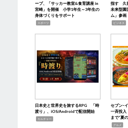
ープ、「サッカー教室&食育講座 in
指す 久
宮崎」を開催 小学1年生～3年生の
未来型園
身体づくりをサポート
ム」参画
,
,
,
スポーツ
ビジネス
日本史と世界史を旅するRPG 「時
セブン‐
渡り」、iOS/Androidで配信開始
一斉投入
まで“夏
,
カルチャー
,
グルメ