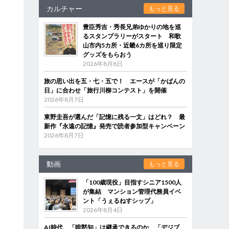
カルチャー
もっと見る
豊臣秀吉・秀長兄弟ゆかりの地を巡
るスタンプラリーがスタート 和歌
山市内5カ所・近畿6カ所を巡り限定
グッズをもらおう
2026年8月8日
旅の思い出を五・七・五で！ エースが「かばんの
日」に合わせ「旅行川柳コンテスト」を開催
2026年8月7日
東野圭吾が選んだ「記憶に残る一文」はどれ？ 最
新作『永遠の記憶』発売で読者参加型キャンペーン
2026年8月7日
動画
もっと見る
「100歳現役」目指すシニア1500人
が集結 マンション管理代務員イベ
ント「うぇるねすシップ」
2026年8月4日
AI時代、「暗黙知」は継承できるのか 「デジブ