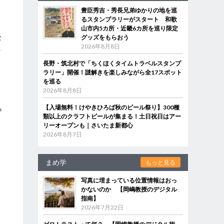
豊臣秀吉・秀長兄弟ゆかりの地を巡
るスタンプラリーがスタート 和歌
山市内5カ所・近畿6カ所を巡り限定
グッズをもらおう
常
2026年8月8日
の
る
長野・筑北村で「ちくほくタイムトラベルスタンプ
ラリー」開催！謎解きを楽しみながら全17スポット
を巡る
2026年8月8日
込
【入場無料！けやきひろば秋のビール祭り】300種
類以上のクラフトビールが集まる！土日祝日はアー
リーオープンも｜さいたま新都心
2026年8月7日
愛
まめ学
もっと見る
写真に埋まっている位置情報はおっ
かないのか 【岡嶋教授のデジタル
指南】
2026年7月22日