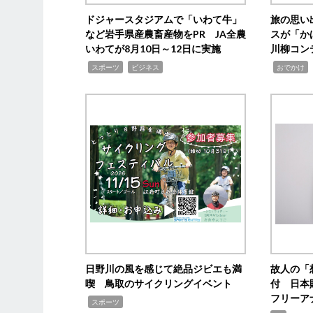
ドジャースタジアムで「いわて牛」
旅の思い
など岩手県産農畜産物をPR JA全農
スが「か
いわてが8月10日～12日に実施
川柳コン
,
,
,
,
スポーツ
ビジネス
おでかけ
日野川の風を感じて絶品ジビエも満
故人の「
喫 鳥取のサイクリングイベント
付 日本
フリーア
,
スポーツ