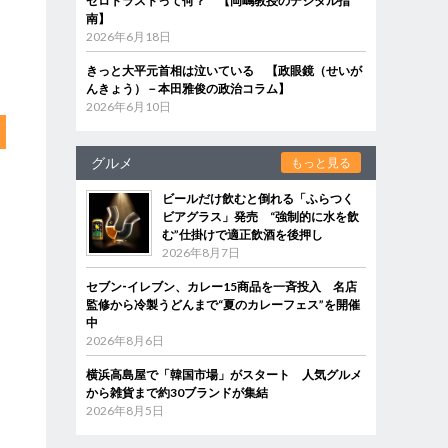
ゼロトラストって何？ 【岡嶋教授のデジタル指
南】
2026年6月18日
きっと大平元首相は泣いている 【政眼鏡（せいが
んきょう）－本田雅俊の政治コラム】
2026年6月10日
グルメ
もっと見る
ビールだけ飲むと倒れる「ふらつく
ビアグラス」発売 “強制的に水を飲
む”仕掛けで適正飲酒を後押し
2026年8月7日
セブン‐イレブン、カレー15商品を一斉投入 名店
監修から冷製うどんまで“夏のカレーフェス”を開催
中
2026年8月6日
横浜高島屋で「韓国市場」がスタート 人気グルメ
から雑貨まで約30ブランドが集結
2026年8月5日