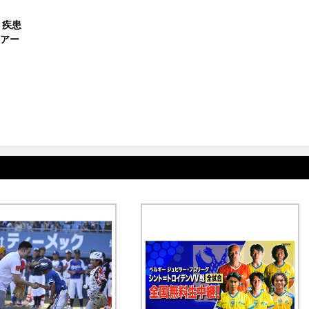
 疾患
アー