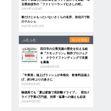
玉県加須市の「ファミリーランドむさしの村」
2025年11月4日
春だけじゃもったいないさくらの名所、加治川で秋
のマルシェ
2025年10月23日
ふむふむ
もっと見る
四日市の公害克服の歴史を伝える絵
本『スモックリン』制作プロジェク
ト クラウドファンディングで支援
を募集
2026年8月5日
「中東発」値上げラッシュが本格化 飲食料品値上
げ、約3年ぶりの多さに
2026年8月4日
物価高でも「夏は家族で長距離ドライブ」 宿泊ド
ライブ予算4万円超、渋滞・猛暑への備えも必須
2026年8月3日