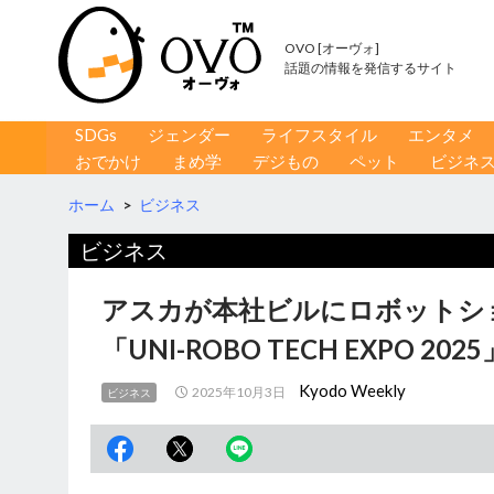
OVO [オーヴォ]
話題の情報を発信するサイト
コンテンツへ移動
検
SDGs
ジェンダー
ライフスタイル
エンタメ
索
おでかけ
まめ学
デジもの
ペット
ビジネ
ホーム
>
ビジネス
ビジネス
アスカが本社ビルにロボットショ
「UNI-ROBO TECH EXPO 202
Kyodo Weekly
2025年10月3日
ビジネス