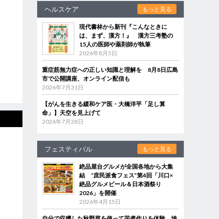
ヘルスケア
もっと見る
現代書林から新刊『こんなときに
は、まず、漢方！』 漢方三考塾の
15人の医師や薬剤師が執筆
2026年8月5日
重症筋無力症への正しい知識と理解を 8月8日広島
市で公開講座、オンライン配信も
2026年7月31日
【がんを生きる緩和ケア医・大橋洋平「足し算
命」】天空を見上げて
2026年7月28日
フェスティバル
もっと見る
絶品屋台グルメが全国各地から大集
結 “庶民派食フェス”第4回「川口×
絶品グルメビール＆日本酒祭り
2026」を開催
2026年4月15日
自分で収穫した秋野菜を使って芋煮作りを体験 埼