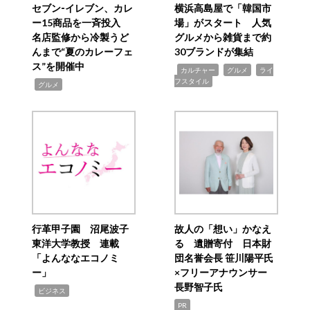
セブン‐イレブン、カレ
横浜高島屋で「韓国市
ー15商品を一斉投入
場」がスタート 人気
名店監修から冷製うど
グルメから雑貨まで約
んまで“夏のカレーフェ
30ブランドが集結
ス”を開催中
,
,
,
カルチャー
グルメ
ライ
フスタイル
,
グルメ
行革甲子園 沼尾波子
故人の「想い」かなえ
東洋大学教授 連載
る 遺贈寄付 日本財
「よんななエコノミ
団名誉会長 笹川陽平氏
ー」
×フリーアナウンサー
長野智子氏
,
ビジネス
PR