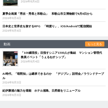
2026年8月6日
夏季企画展「秀吉・秀長と和歌山」 和歌山市立博物館で8月8日から
2026年8月6日
日本史と世界史を旅するRPG 「時渡り」、iOS/Androidで配信開始
2026年8月6日
動画
もっと見る
「100歳現役」目指すシニア1500人が集結 マンション管理代
務員イベント「うぇるねすシップ」
2026年8月4日
AI時代、「暗黙知」は継承できるのか 「デジブレ」説明会／ラウンドテーブ
ル
2026年8月3日
紀伊勝浦の魅力を堪能 ホテル浦島、日昇館をリニューアル
2026年8月3日