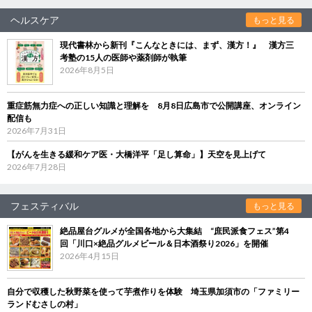
ヘルスケア
もっと見る
現代書林から新刊『こんなときには、まず、漢方！』 漢方三
考塾の15人の医師や薬剤師が執筆
2026年8月5日
重症筋無力症への正しい知識と理解を 8月8日広島市で公開講座、オンライン
配信も
2026年7月31日
【がんを生きる緩和ケア医・大橋洋平「足し算命」】天空を見上げて
2026年7月28日
フェスティバル
もっと見る
絶品屋台グルメが全国各地から大集結 “庶民派食フェス”第4
回「川口×絶品グルメビール＆日本酒祭り2026」を開催
2026年4月15日
自分で収穫した秋野菜を使って芋煮作りを体験 埼玉県加須市の「ファミリー
ランドむさしの村」