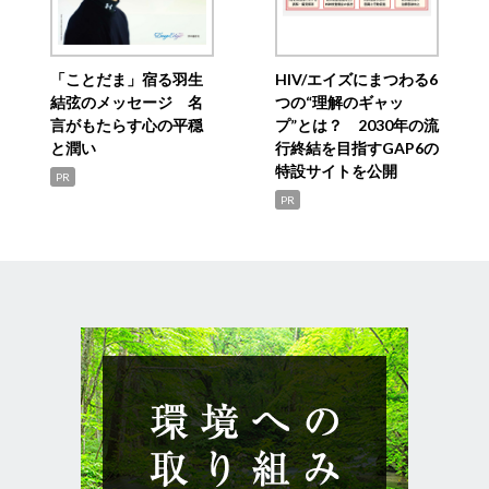
「ことだま」宿る羽生
HIV/エイズにまつわる6
結弦のメッセージ 名
つの“理解のギャッ
言がもたらす心の平穏
プ”とは？ 2030年の流
と潤い
行終結を目指すGAP6の
特設サイトを公開
PR
PR