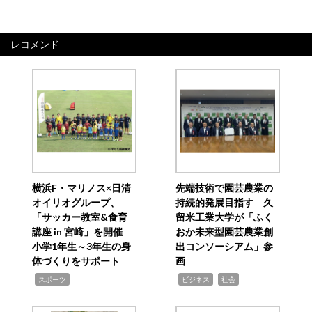
レコメンド
横浜F・マリノス×日清
先端技術で園芸農業の
オイリオグループ、
持続的発展目指す 久
「サッカー教室&食育
留米工業大学が「ふく
講座 in 宮崎」を開催
おか未来型園芸農業創
小学1年生～3年生の身
出コンソーシアム」参
体づくりをサポート
画
,
,
,
スポーツ
ビジネス
社会