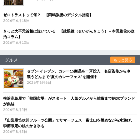
ゼロトラストって何？ 【岡嶋教授のデジタル指南】
2026年6月18日
きっと大平元首相は泣いている 【政眼鏡（せいがんきょう）－本田雅俊の政
治コラム】
2026年6月10日
グルメ
もっと見る
セブン‐イレブン、カレー15商品を一斉投入 名店監修から冷
製うどんまで“夏のカレーフェス”を開催中
2026年8月6日
横浜高島屋で「韓国市場」がスタート 人気グルメから雑貨まで約30ブランド
が集結
2026年8月5日
「山梨県笛吹川フルーツ公園」でサマーフェス 富士山を眺めながら水遊び、
季節限定の桃のかき氷も
2026年8月3日