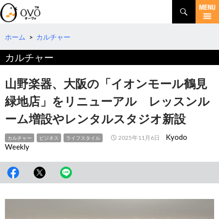
検
索
コ
ン
テ
ホーム
>
カルチャー
ン
カルチャー
ツ
へ
移
山野楽器、大阪の「イオンモール鶴見
動
緑地店」をリニューアル レッスンル
ーム増設やレンタルスタジオ新設
Kyodo
2025年11月6日
カルチャー
ビジネス
ライフスタイル
Weekly