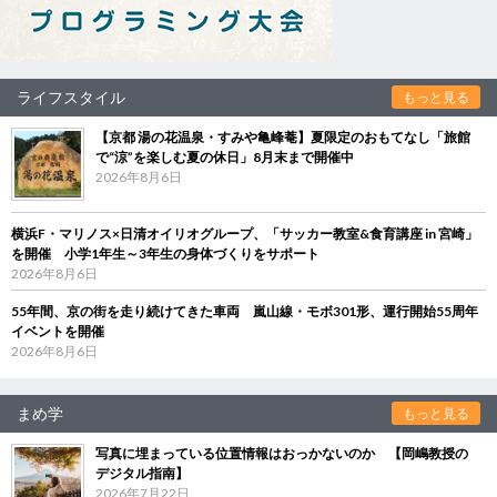
ライフスタイル
もっと見る
【京都 湯の花温泉・すみや亀峰菴】夏限定のおもてなし「旅館
で“涼”を楽しむ夏の休日」8月末まで開催中
2026年8月6日
横浜F・マリノス×日清オイリオグループ、「サッカー教室&食育講座 in 宮崎」
を開催 小学1年生～3年生の身体づくりをサポート
2026年8月6日
55年間、京の街を走り続けてきた車両 嵐山線・モボ301形、運行開始55周年
イベントを開催
2026年8月6日
まめ学
もっと見る
写真に埋まっている位置情報はおっかないのか 【岡嶋教授の
デジタル指南】
2026年7月22日