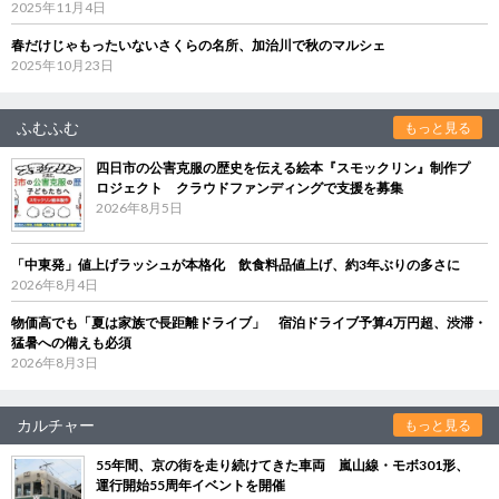
2025年11月4日
春だけじゃもったいないさくらの名所、加治川で秋のマルシェ
2025年10月23日
ふむふむ
もっと見る
四日市の公害克服の歴史を伝える絵本『スモックリン』制作プ
ロジェクト クラウドファンディングで支援を募集
2026年8月5日
「中東発」値上げラッシュが本格化 飲食料品値上げ、約3年ぶりの多さに
2026年8月4日
物価高でも「夏は家族で長距離ドライブ」 宿泊ドライブ予算4万円超、渋滞・
猛暑への備えも必須
2026年8月3日
カルチャー
もっと見る
55年間、京の街を走り続けてきた車両 嵐山線・モボ301形、
運行開始55周年イベントを開催