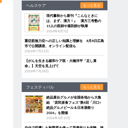
ヘルスケア
もっと見る
現代書林から新刊『こんなときに
は、まず、漢方！』 漢方三考塾の
15人の医師や薬剤師が執筆
2026年8月5日
重症筋無力症への正しい知識と理解を 8月8日広島
市で公開講座、オンライン配信も
2026年7月31日
【がんを生きる緩和ケア医・大橋洋平「足し算
命」】天空を見上げて
2026年7月28日
フェスティバル
もっと見る
絶品屋台グルメが全国各地から大集
結 “庶民派食フェス”第4回「川口×
絶品グルメビール＆日本酒祭り
2026」を開催
2026年4月15日
自分で収穫した秋野菜を使って芋煮作りを体験 埼