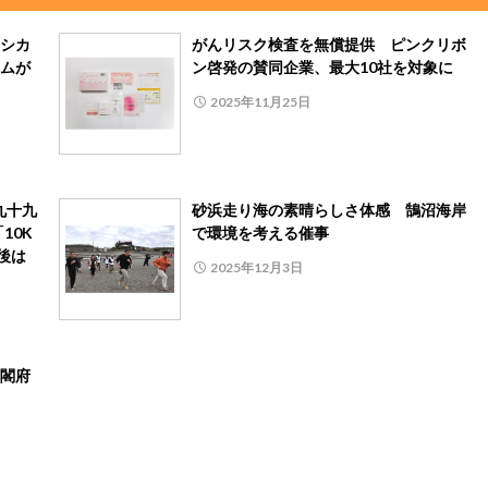
シカ
がんリスク検査を無償提供 ピンクリボ
ムが
ン啓発の賛同企業、最大10社を対象に
2025年11月25日
九十九
砂浜走り海の素晴らしさ体感 鵠沼海岸
10K
で環境を考える催事
後は
2025年12月3日
閣府