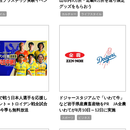
性プラスチック実験イベン
山市内5カ所・近畿6カ所を巡り限定
グッズをもらおう
,
,
イル
カルチャー
ライフスタイル
で戦う日本人選手を応援し
ドジャースタジアムで「いわて牛」
ント＝トロイデン戦全試合
など岩手県産農畜産物をPR JA全農
0が今季も無料放送
いわてが8月10日～12日に実施
,
,
スポーツ
ビジネス