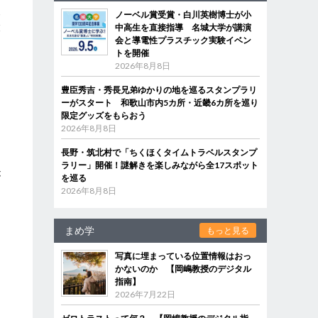
報
ノーベル賞受賞・白川英樹博士が小
設
中高生を直接指導 名城大学が講演
会と導電性プラスチック実験イベン
トを開催
2026年8月8日
豊臣秀吉・秀長兄弟ゆかりの地を巡るスタンプラリ
ーがスタート 和歌山市内5カ所・近畿6カ所を巡り
限定グッズをもらおう
に
2026年8月8日
長野・筑北村で「ちくほくタイムトラベルスタンプ
ラリー」開催！謎解きを楽しみながら全17スポット
が
を巡る
2026年8月8日
と
まめ学
もっと見る
写真に埋まっている位置情報はおっ
かないのか 【岡嶋教授のデジタル
指南】
2026年7月22日