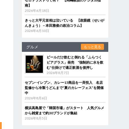
ゼロトラストって何？ 【岡嶋教授のデジタル指
南】
2026年6月18日
きっと大平元首相は泣いている 【政眼鏡（せいが
き
んきょう）－本田雅俊の政治コラム】
に
2026年6月10日
グルメ
もっと見る
ビールだけ飲むと倒れる「ふらつく
ビアグラス」発売 “強制的に水を飲
む”仕掛けで適正飲酒を後押し
2026年8月7日
セブン‐イレブン、カレー15商品を一斉投入 名店
監修から冷製うどんまで“夏のカレーフェス”を開催
中
2026年8月6日
横浜高島屋で「韓国市場」がスタート 人気グルメ
から雑貨まで約30ブランドが集結
2026年8月5日