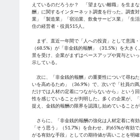
えているのだろうか？ 「望まない離職」を生まな
酬」に関するインターネット調査を行った。調査対
業」「製造業」「宿泊業、飲食サービス業」「生活
住の経営者・役員515人。
まず、直近一年間で「人への投資」として意識・
（68.5%）が「非金銭的報酬」（31.5%）を
景を受け、企業がまずはベースアップや賞与といっ
示している。
次に、「非金銭的報酬」の重要性について尋ねた
いを高めるため」（36.9%）で、次いで「社員の
だけでは人材の定着につながらないから」という回答
性を感じていることが判明した。多くの企業が、「
捉え、金銭的報酬の限界を認識し始めていることが
さらに、「非金銭的報酬の強化は人材定着に有効だ
「そう思う」（51.7%）を合わせ、約65%が有
がる有効な手段」としての期待値が高いことを明確