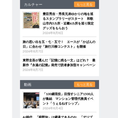
カルチャー
もっと見る
豊臣秀吉・秀長兄弟ゆかりの地を巡
るスタンプラリーがスタート 和歌
山市内5カ所・近畿6カ所を巡り限定
グッズをもらおう
2026年8月8日
旅の思い出を五・七・五で！ エースが「かばんの
日」に合わせ「旅行川柳コンテスト」を開催
2026年8月7日
東野圭吾が選んだ「記憶に残る一文」はどれ？ 最
新作『永遠の記憶』発売で読者参加型キャンペーン
2026年8月7日
動画
もっと見る
「100歳現役」目指すシニア1500人
が集結 マンション管理代務員イベ
ント「うぇるねすシップ」
2026年8月4日
AI時代、「暗黙知」は継承できるのか 「デジブ