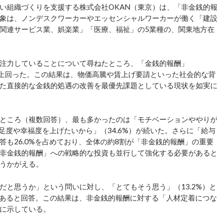
い組織づくりを支援する株式会社OKAN（東京）は、「非金銭的
象は、ノンデスクワーカーやエッセンシャルワーカーが働く「建
関連サービス業、娯楽業」「医療、福祉」の5業種の、関東地方在
注力していることについて尋ねたところ、「金銭的報酬」
大きく上回った。この結果は、物価高騰や賃上げ要請といった社会的な背
た直接的な金銭的処遇の改善を最優先課題としている現状を如実
ところ（複数回答）、最も多かったのは「モチベーションややり
満足度や幸福度を上げたいから」（34.6%）が続いた。さらに「給与
も26.0%を占めており、全体の約8割が「非金銭的報酬」の重要
非金銭的報酬」への戦略的な投資も並行して強化する必要がある
うかがえる。
と思うか」という問いに対し、「とてもそう思う」（13.2%）と
効であると回答。この結果は、非金銭的報酬に対する「人材定着につな
に示している。