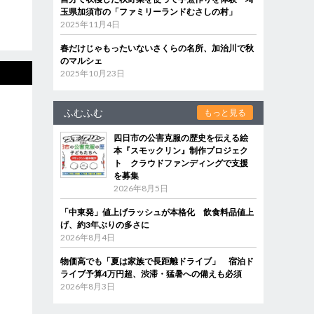
玉県加須市の「ファミリーランドむさしの村」
2025年11月4日
春だけじゃもったいないさくらの名所、加治川で秋
のマルシェ
2025年10月23日
ふむふむ
もっと見る
四日市の公害克服の歴史を伝える絵
本『スモックリン』制作プロジェク
ト クラウドファンディングで支援
を募集
2026年8月5日
「中東発」値上げラッシュが本格化 飲食料品値上
げ、約3年ぶりの多さに
2026年8月4日
物価高でも「夏は家族で長距離ドライブ」 宿泊ド
ライブ予算4万円超、渋滞・猛暑への備えも必須
2026年8月3日