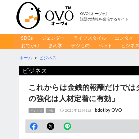
OVO [オーヴォ]
話題の情報を発信するサイト
コンテンツへ移動
検
SDGs
ジェンダー
ライフスタイル
エンタメ
索
おでかけ
まめ学
デジもの
ペット
ビジネ
ホーム
>
ビジネス
ビジネス
これからは金銭的報酬だけではダ
の強化は人材定着に有効」
bdot by OVO
2025年12月1日
ビジネス
社会