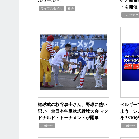
ルワールド】
会と導電
トを開催
,
,
ライフスタイル
社会
,
ライフスタ
始球式の杉谷拳士さん、野球に熱い
ベルギー
思い 全日本学童軟式野球大会 マク
よう シ
ドナルド・トーナメントが開幕
をBS1
,
,
スポーツ
スポーツ