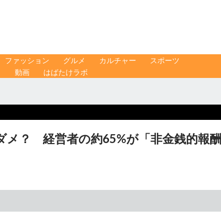
ファッション
グルメ
カルチャー
スポーツ
ス
動画
はばたけラボ
メ？ 経営者の約65%が「非金銭的報