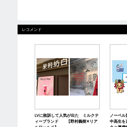
レコメンド
LVに敗訴して人気が出た ミルクテ
ノーベル
ィーブランド 【野村義樹✕リア
中高生を