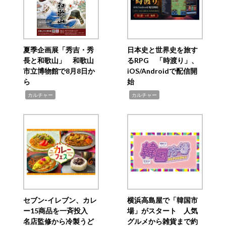
夏季企画展「秀吉・秀
日本史と世界史を旅す
長と和歌山」 和歌山
るRPG 「時渡り」、
市立博物館で8月8日か
iOS/Androidで配信開
ら
始
,
,
カルチャー
カルチャー
セブン‐イレブン、カレ
横浜高島屋で「韓国市
ー15商品を一斉投入
場」がスタート 人気
名店監修から冷製うど
グルメから雑貨まで約