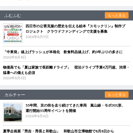
ふむふむ
もっと見る
四日市の公害克服の歴史を伝える絵本『スモックリン』制作プ
ロジェクト クラウドファンディングで支援を募集
2026年8月5日
「中東発」値上げラッシュが本格化 飲食料品値上げ、約3年ぶりの多さに
2026年8月4日
物価高でも「夏は家族で長距離ドライブ」 宿泊ドライブ予算4万円超、渋滞・
猛暑への備えも必須
2026年8月3日
カルチャー
もっと見る
55年間、京の街を走り続けてきた車両 嵐山線・モボ301形、
運行開始55周年イベントを開催
2026年8月6日
夏季企画展「秀吉・秀長と和歌山」 和歌山市立博物館で8月8日から