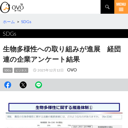
検
索
コ
ン
テ
ホーム
>
SDGs
ン
SDGs
ツ
へ
移
生物多様性への取り組みが進展 経団
動
連の企業アンケート結果
OVO
2025年12月12日
SDGs
ビジネス