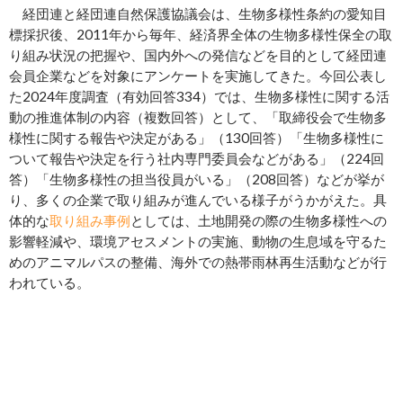
経団連と経団連自然保護協議会は、生物多様性条約の愛知目
標採択後、2011年から毎年、経済界全体の生物多様性保全の取
り組み状況の把握や、国内外への発信などを目的として経団連
会員企業などを対象にアンケートを実施してきた。今回公表し
た2024年度調査（有効回答334）では、生物多様性に関する活
動の推進体制の内容（複数回答）として、「取締役会で生物多
様性に関する報告や決定がある」（130回答）「生物多様性に
ついて報告や決定を行う社内専門委員会などがある」（224回
答）「生物多様性の担当役員がいる」（208回答）などが挙が
り、多くの企業で取り組みが進んでいる様子がうかがえた。具
体的な
取り組み事例
としては、土地開発の際の生物多様性への
影響軽減や、環境アセスメントの実施、動物の生息域を守るた
めのアニマルパスの整備、海外での熱帯雨林再生活動などが行
われている。