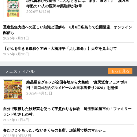
現代書林から新刊『こんなときには、まず、漢方！』 漢方三
考塾の15人の医師や薬剤師が執筆
2026年8月5日
重症筋無力症への正しい知識と理解を 8月8日広島市で公開講座、オンライン
配信も
2026年7月31日
【がんを生きる緩和ケア医・大橋洋平「足し算命」】天空を見上げて
2026年7月28日
フェスティバル
もっと見る
絶品屋台グルメが全国各地から大集結 “庶民派食フェス”第4
回「川口×絶品グルメビール＆日本酒祭り2026」を開催
2026年4月15日
自分で収穫した秋野菜を使って芋煮作りを体験 埼玉県加須市の「ファミリー
ランドむさしの村」
2025年11月4日
春だけじゃもったいないさくらの名所、加治川で秋のマルシェ
2025年10月23日