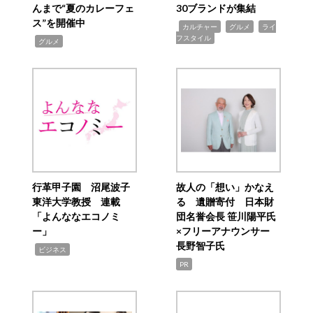
んまで“夏のカレーフェ
30ブランドが集結
ス”を開催中
,
,
,
カルチャー
グルメ
ライ
フスタイル
,
グルメ
行革甲子園 沼尾波子
故人の「想い」かなえ
東洋大学教授 連載
る 遺贈寄付 日本財
「よんななエコノミ
団名誉会長 笹川陽平氏
ー」
×フリーアナウンサー
長野智子氏
,
ビジネス
PR