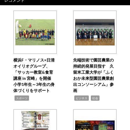
レコメンド
横浜F・マリノス×日清
先端技術で園芸農業の
オイリオグループ、
持続的発展目指す 久
「サッカー教室&食育
留米工業大学が「ふく
講座 in 宮崎」を開催
おか未来型園芸農業創
小学1年生～3年生の身
出コンソーシアム」参
体づくりをサポート
画
,
,
,
スポーツ
ビジネス
社会