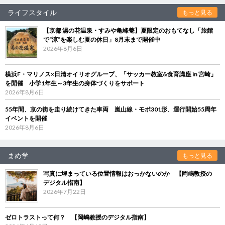
ライフスタイル
もっと見る
【京都 湯の花温泉・すみや亀峰菴】夏限定のおもてなし「旅館
で“涼”を楽しむ夏の休日」8月末まで開催中
2026年8月6日
横浜F・マリノス×日清オイリオグループ、「サッカー教室&食育講座 in 宮崎」
を開催 小学1年生～3年生の身体づくりをサポート
2026年8月6日
55年間、京の街を走り続けてきた車両 嵐山線・モボ301形、運行開始55周年
イベントを開催
2026年8月6日
まめ学
もっと見る
写真に埋まっている位置情報はおっかないのか 【岡嶋教授の
デジタル指南】
2026年7月22日
ゼロトラストって何？ 【岡嶋教授のデジタル指南】