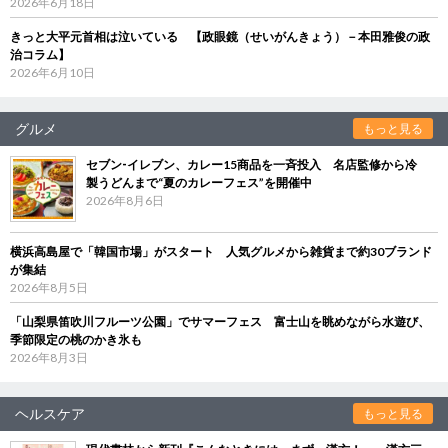
2026年6月18日
きっと大平元首相は泣いている 【政眼鏡（せいがんきょう）－本田雅俊の政
治コラム】
2026年6月10日
グルメ
もっと見る
セブン‐イレブン、カレー15商品を一斉投入 名店監修から冷
製うどんまで“夏のカレーフェス”を開催中
2026年8月6日
横浜高島屋で「韓国市場」がスタート 人気グルメから雑貨まで約30ブランド
が集結
2026年8月5日
「山梨県笛吹川フルーツ公園」でサマーフェス 富士山を眺めながら水遊び、
季節限定の桃のかき氷も
2026年8月3日
ヘルスケア
もっと見る