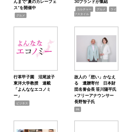
んまで“夏のカレーフェ
30ブランドが集結
ス”を開催中
,
,
,
カルチャー
グルメ
ライ
フスタイル
,
グルメ
行革甲子園 沼尾波子
故人の「想い」かなえ
東洋大学教授 連載
る 遺贈寄付 日本財
「よんななエコノミ
団名誉会長 笹川陽平氏
ー」
×フリーアナウンサー
長野智子氏
,
ビジネス
PR