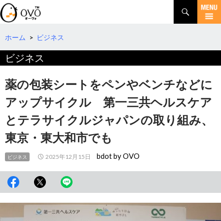
検
索
コ
ン
テ
ホーム
>
ビジネス
ン
ビジネス
ツ
へ
移
薬の包装シートをペンやベンチなどに
動
アップサイクル 第一三共ヘルスケア
とテラサイクルジャパンの取り組み、
東京・東大和市でも
bdot by OVO
2025年12月15日
ビジネス