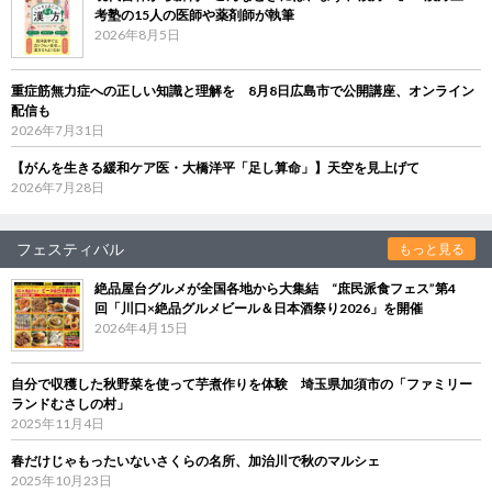
考塾の15人の医師や薬剤師が執筆
2026年8月5日
重症筋無力症への正しい知識と理解を 8月8日広島市で公開講座、オンライン
配信も
2026年7月31日
【がんを生きる緩和ケア医・大橋洋平「足し算命」】天空を見上げて
2026年7月28日
フェスティバル
もっと見る
絶品屋台グルメが全国各地から大集結 “庶民派食フェス”第4
回「川口×絶品グルメビール＆日本酒祭り2026」を開催
2026年4月15日
自分で収穫した秋野菜を使って芋煮作りを体験 埼玉県加須市の「ファミリー
ランドむさしの村」
2025年11月4日
春だけじゃもったいないさくらの名所、加治川で秋のマルシェ
2025年10月23日