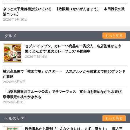
きっと大平元首相は泣いている 【政眼鏡（せいがんきょう）－本田雅俊の政
治コラム】
2026年6月10日
グルメ
もっと見る
セブン‐イレブン、カレー15商品を一斉投入 名店監修から冷
製うどんまで“夏のカレーフェス”を開催中
2026年8月6日
横浜高島屋で「韓国市場」がスタート 人気グルメから雑貨まで約30ブランド
が集結
2026年8月5日
「山梨県笛吹川フルーツ公園」でサマーフェス 富士山を眺めながら水遊び、
季節限定の桃のかき氷も
2026年8月3日
ヘルスケア
もっと見る
現代書林から新刊『こんなときには、まず、漢方！』 漢方三