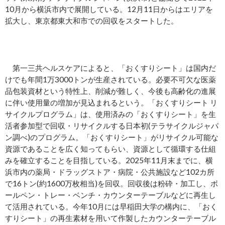
10月から横浜市内で展開している。12月11日からはエリアを
拡大し、東京都東大和市での回収をスタートした。
第一三共ヘルスケアによると、「おくすりシート」は国内だ
けでも年間1万3000トンが生産されている。必要不可欠な医薬
品包装資材という特性上、削減が難しく、今後も高齢化の進展
に伴い使用量の増加が見込まれるという。「おくすりシート リ
サイクルプログラム」は、使用済みの「おくすりシート」を生
活者参加型で回収・リサイクルする日本初(テラサイクルジャパ
ン調べ)のプログラム。「おくすりシート」がリサイクル可能な
資源であることを広く知ってもらい、資源として循環する仕組
みを確立することを目指している。2025年11月末までに、横
浜市内の薬局・ドラッグストア・病院・公共施設など102カ所
で16トン(約1600万枚相当)を回収。回収後は粉砕・加工し、ボ
ールペン・トレー・ベンチ・カウンターテーブルなどに再生し
て活用されている。今年10月には早稲田大学の構内に、「おく
すりシート」の再生素材を用いて作製したカウンターテーブル