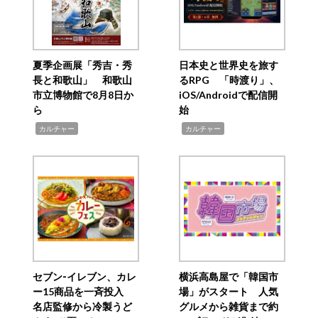
夏季企画展「秀吉・秀
日本史と世界史を旅す
長と和歌山」 和歌山
るRPG 「時渡り」、
市立博物館で8月8日か
iOS/Androidで配信開
ら
始
,
,
カルチャー
カルチャー
セブン‐イレブン、カレ
横浜高島屋で「韓国市
ー15商品を一斉投入
場」がスタート 人気
名店監修から冷製うど
グルメから雑貨まで約