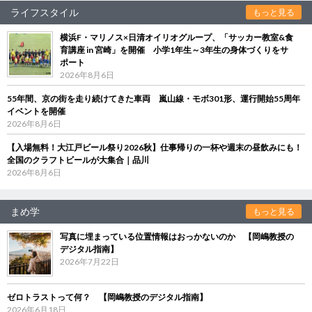
ライフスタイル
もっと見る
横浜F・マリノス×日清オイリオグループ、「サッカー教室&食
育講座 in 宮崎」を開催 小学1年生～3年生の身体づくりをサ
ポート
2026年8月6日
55年間、京の街を走り続けてきた車両 嵐山線・モボ301形、運行開始55周年
イベントを開催
2026年8月6日
【入場無料！大江戸ビール祭り2026秋】仕事帰りの一杯や週末の昼飲みにも！
全国のクラフトビールが大集合｜品川
2026年8月6日
まめ学
もっと見る
写真に埋まっている位置情報はおっかないのか 【岡嶋教授の
デジタル指南】
2026年7月22日
ゼロトラストって何？ 【岡嶋教授のデジタル指南】
2026年6月18日