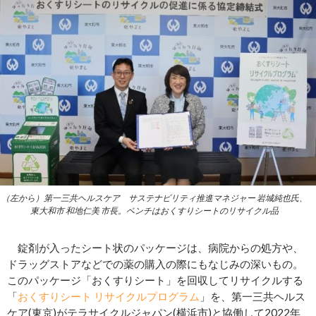
（左から）第一三共ヘルスケア サステナビリティ推進マネジャー 岩城純也氏、
東大和市 和地仁美 市長。ベンチはおくすりシートのリサイクル品
錠剤が入ったシート状のパッケージは、病院からの処方や、
ドラッグストアなどでの薬の購入の際にもなじみの深いもの。
このパッケージ「おくすりシート」を回収してリサイクルする
「
おくすりシート リサイクルプログラム
」を、第一三共ヘルス
ケア(東京)がテラサイクルジャパン(横浜市)と協働して2022年