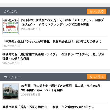
ふむふむ
もっと見る
四日市の公害克服の歴史を伝える絵本『スモックリン』制作プ
ロジェクト クラウドファンディングで支援を募集
2026年8月5日
「中東発」値上げラッシュが本格化 飲食料品値上げ、約3年ぶりの多さに
2026年8月4日
物価高でも「夏は家族で長距離ドライブ」 宿泊ドライブ予算4万円超、渋滞・
猛暑への備えも必須
2026年8月3日
カルチャー
もっと見る
55年間、京の街を走り続けてきた車両 嵐山線・モボ301形、
運行開始55周年イベントを開催
2026年8月6日
夏季企画展「秀吉・秀長と和歌山」 和歌山市立博物館で8月8日から