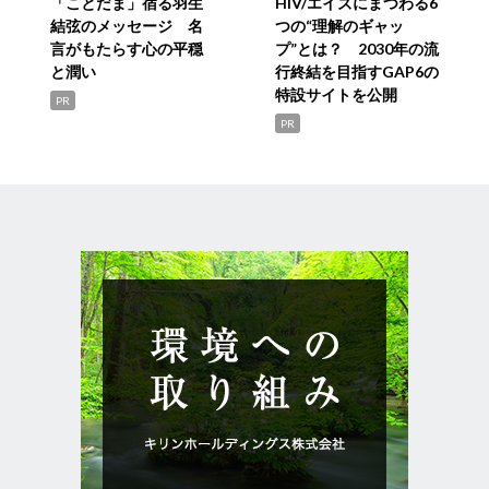
「ことだま」宿る羽生
HIV/エイズにまつわる6
結弦のメッセージ 名
つの“理解のギャッ
言がもたらす心の平穏
プ”とは？ 2030年の流
と潤い
行終結を目指すGAP6の
特設サイトを公開
PR
PR