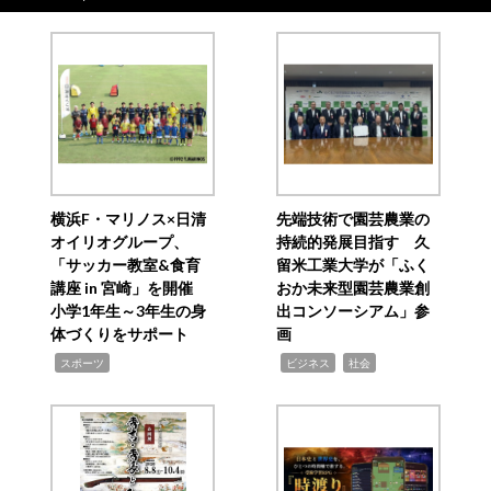
横浜F・マリノス×日清
先端技術で園芸農業の
オイリオグループ、
持続的発展目指す 久
「サッカー教室&食育
留米工業大学が「ふく
講座 in 宮崎」を開催
おか未来型園芸農業創
小学1年生～3年生の身
出コンソーシアム」参
体づくりをサポート
画
,
,
,
スポーツ
ビジネス
社会