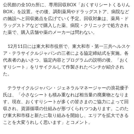
公民館の全10カ所に、専用回収BOX「おくすりシートくるりん
BOX」を設置。その後、調剤薬局やドラッグストア、病院など
の施設へと回収拠点を広げていく予定。回収対象は、薬局・ド
ラッグストアなどで購入した薬、病院・クリニックで処方され
た薬で、購入店舗や薬のメーカーは問わない。
12月11日には東大和市役所で、東大和市・第一三共ヘルスケ
ア・テラサイクルジャパンの三者による協定締結式を実施。各
代表者のあいさつ、協定内容とプログラムの説明の後、「おく
すりシート」をリサイクルして作製されたベンチが紹介され
た。
テラサイクルジャパン・ジェネラルマネージャーの浪花優子
氏は、「小さなシートも積み重なれば相当量の廃棄物となりま
す。現在、おくすりシートが多くの皆さまのご協力によって回
収され、資源循環の仕組みが形づくられつつあります。このた
び東大和市様と新たに取り組みを開始し、エリアを拡大できる
ことを大変うれしく思います」とコメント。