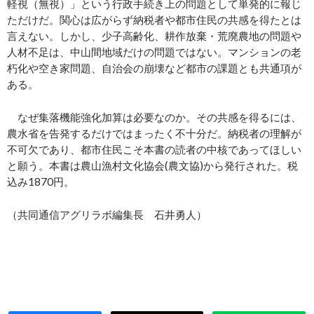
軽視（無視）」という行政手続き上の問題として単発的に報じ
ただけだ。関心は広がらず納税者や都市住民の共感を得たとは
言えない。しかし、少子高齢化、耕作放棄・荒廃農地の問題や
人材不足は、中山間地域だけの問題ではない。マンションの老
朽化や空き家問題、自治会の崩壊など都市の課題とも共通項が
ある。
なぜ集落機能強化加算は必要なのか。その共感を得るには、
農水省を告発するだけではまったく不十分だ。納税者の理解が
不可欠であり、都市住民こそ本書の読者の中核であってほしい
と願う。本書は農山漁村文化協会(農文協)から発行された。税
込み1870円。
（共同通信アグリラボ編集長 石井勇人）