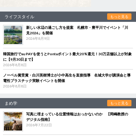
ライフスタイル
もっと見る
新しい水辺の過ごし方を提案 札幌市・豊平川でイベント「川
見2026」を開催
2026年8月9日
韓国旅行でau PAYを使うとPontaポイント最大20％還元！30万店舗以上が対象
に【9月30日まで】
2026年8月8日
ノーベル賞受賞・白川英樹博士が小中高生を直接指導 名城大学が講演会と導
電性プラスチック実験イベントを開催
2026年8月8日
まめ学
もっと見る
写真に埋まっている位置情報はおっかないのか 【岡嶋教授の
デジタル指南】
2026年7月22日