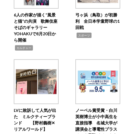
6人の作家が描く“風景
弓ヶ浜（鳥取）が初勝
と猫”の共演 歌舞伎座
利 全日本学童野球の1
そばのギャラリー
回戦
YOHAKUで8月20日か
,
スポーツ
ら開催
,
カルチャー
LVに敗訴して人気が出
ノーベル賞受賞・白川
た ミルクティーブラ
英樹博士が小中高生を
ンド 【野村義樹✕
直接指導 名城大学が
リアルワールド】
講演会と導電性プラス