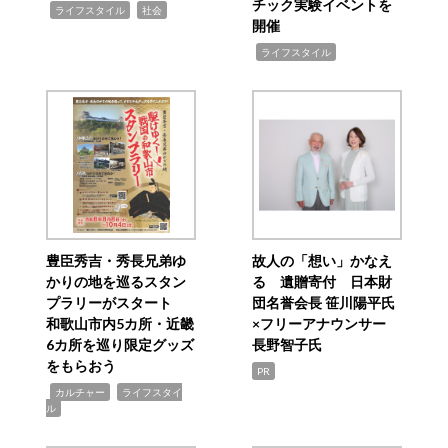
チック実験イベントを
,
,
ライフスタイル
社会
開催
,
ライフスタイル
豊臣秀吉・秀長兄弟ゆ
故人の「想い」かなえ
かりの地を巡るスタン
る 遺贈寄付 日本財
プラリーがスタート
団名誉会長 笹川陽平氏
和歌山市内5カ所・近畿
×フリーアナウンサー
6カ所を巡り限定グッズ
長野智子氏
をもらおう
PR
,
,
カルチャー
ライフスタイ
ル