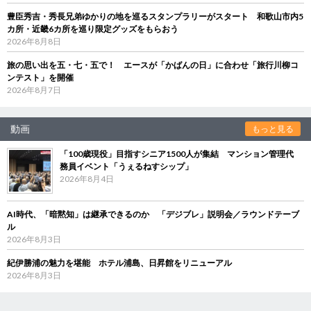
豊臣秀吉・秀長兄弟ゆかりの地を巡るスタンプラリーがスタート 和歌山市内5
カ所・近畿6カ所を巡り限定グッズをもらおう
2026年8月8日
旅の思い出を五・七・五で！ エースが「かばんの日」に合わせ「旅行川柳コ
ンテスト」を開催
2026年8月7日
動画
もっと見る
「100歳現役」目指すシニア1500人が集結 マンション管理代
務員イベント「うぇるねすシップ」
2026年8月4日
AI時代、「暗黙知」は継承できるのか 「デジブレ」説明会／ラウンドテーブ
ル
2026年8月3日
紀伊勝浦の魅力を堪能 ホテル浦島、日昇館をリニューアル
2026年8月3日