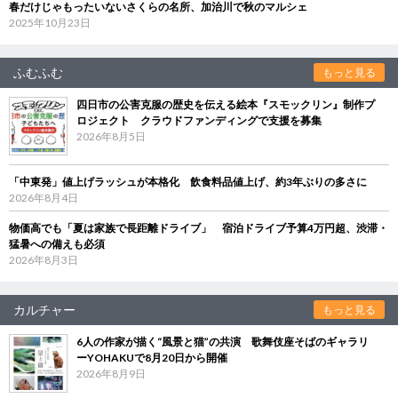
春だけじゃもったいないさくらの名所、加治川で秋のマルシェ
2025年10月23日
ふむふむ
もっと見る
四日市の公害克服の歴史を伝える絵本『スモックリン』制作プ
ロジェクト クラウドファンディングで支援を募集
2026年8月5日
「中東発」値上げラッシュが本格化 飲食料品値上げ、約3年ぶりの多さに
2026年8月4日
物価高でも「夏は家族で長距離ドライブ」 宿泊ドライブ予算4万円超、渋滞・
猛暑への備えも必須
2026年8月3日
カルチャー
もっと見る
6人の作家が描く“風景と猫”の共演 歌舞伎座そばのギャラリ
ーYOHAKUで8月20日から開催
2026年8月9日