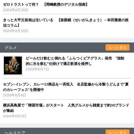
ゼロトラストって何？ 【岡嶋教授のデジタル指南】
2026年6月18日
きっと大平元首相は泣いている 【政眼鏡（せいがんきょう）－本田雅俊の政
治コラム】
2026年6月10日
グルメ
もっと見る
ビールだけ飲むと倒れる「ふらつくビアグラス」発売 “強制
的に水を飲む”仕掛けで適正飲酒を後押し
2026年8月7日
セブン‐イレブン、カレー15商品を一斉投入 名店監修から冷製うどんまで“夏
のカレーフェス”を開催中
2026年8月6日
横浜高島屋で「韓国市場」がスタート 人気グルメから雑貨まで約30ブランド
が集結
2026年8月5日
ヘルスケア
もっと見る