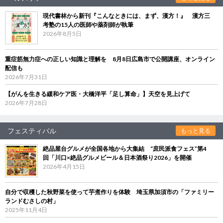
現代書林から新刊『こんなときには、まず、漢方！』 漢方三
考塾の15人の医師や薬剤師が執筆
2026年8月5日
重症筋無力症への正しい知識と理解を 8月8日広島市で公開講座、オンライン
配信も
2026年7月31日
【がんを生きる緩和ケア医・大橋洋平「足し算命」】天空を見上げて
2026年7月28日
フェスティバル
もっと見る
絶品屋台グルメが全国各地から大集結 “庶民派食フェス”第4
回「川口×絶品グルメビール＆日本酒祭り2026」を開催
2026年4月15日
自分で収穫した秋野菜を使って芋煮作りを体験 埼玉県加須市の「ファミリー
ランドむさしの村」
2025年11月4日