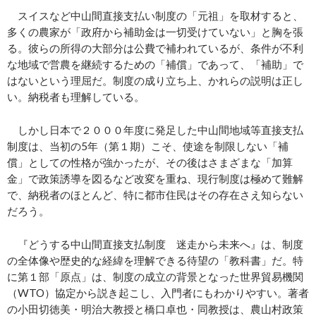
スイスなど中山間直接支払い制度の「元祖」を取材すると、
多くの農家が「政府から補助金は一切受けていない」と胸を張
る。彼らの所得の大部分は公費で補われているが、条件が不利
な地域で営農を継続するための「補償」であって、「補助」で
はないという理屈だ。制度の成り立ち上、かれらの説明は正し
い。納税者も理解している。
しかし日本で２０００年度に発足した中山間地域等直接支払
制度は、当初の5年（第１期）こそ、使途を制限しない「補
償」としての性格が強かったが、その後はさまざまな「加算
金」で政策誘導を図るなど改変を重ね、現行制度は極めて難解
で、納税者のほとんど、特に都市住民はその存在さえ知らない
だろう。
『どうする中山間直接支払制度 迷走から未来へ』は、制度
の全体像や歴史的な経緯を理解できる待望の「教科書」だ。特
に第１部「原点」は、制度の成立の背景となった世界貿易機関
（WTO）協定から説き起こし、入門者にもわかりやすい。著者
の小田切徳美・明治大教授と橋口卓也・同教授は、農山村政策