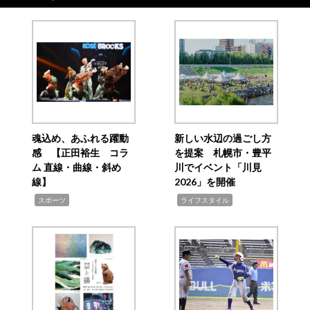
魂込め、あふれる躍動
新しい水辺の過ごし方
感 【正田裕生 コラ
を提案 札幌市・豊平
ム 直線・曲線・斜め
川でイベント「川見
線】
2026」を開催
,
,
スポーツ
ライフスタイル