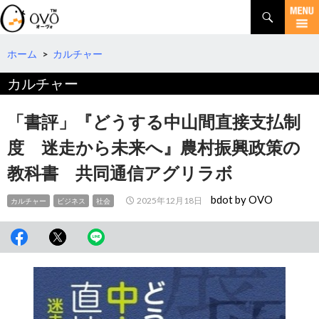
検
索
コ
ン
テ
ホーム
>
カルチャー
ン
カルチャー
ツ
へ
移
「書評」『どうする中山間直接支払制
動
度 迷走から未来へ』農村振興政策の
教科書 共同通信アグリラボ
bdot by OVO
2025年12月18日
カルチャー
ビジネス
社会