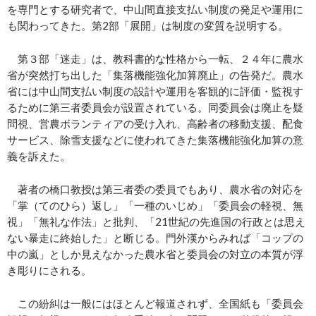
を専門とする研究者で、中山間直接支払い制度の発足や運用に
も関わってきた。第2部「展開」は制度の変質を説明する。
第３部「迷走」は、教科書的な性格から一転、２４年に農水
省が突然打ち出した「集落機能強化加算廃止」の告発だ。農水
省には中山間支払い制度の設計や運用を客観的に評価・監視す
るために第三者委員会が設置されている。同委員会は廃止を疑
問視、営農ボランティアの受け入れ、高齢者の移動支援、配食
サービス、除雪支援などに使われてきた集落機能強化加算の意
義を訴えた。
著者の橋口教授は第三者委の委員でもあり、農水省の対応を
「掌（てのひら）返し」「一種のいじめ」「委員会の軽視、無
視」「無礼な作法」と批判、「21世紀の先進国の行政とは思え
ない暴走に終始した」と断じる。門外漢からみれば「コップの
中の嵐」としか見えなかった農水省と委員会の対立の本質が浮
き彫りにされる。
この紛糾は一般にはほとんど報道されず、全国紙も「委員会