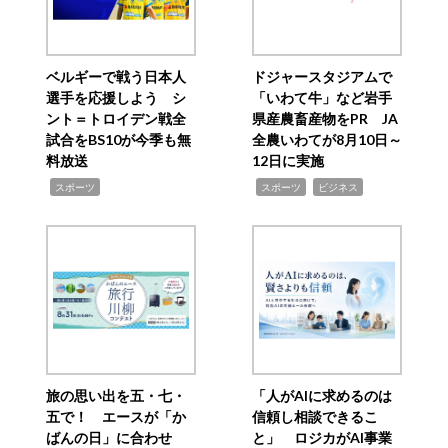
ベルギーで戦う日本人
ドジャースタジアムで
選手を応援しよう シ
「いわて牛」など岩手
ント＝トロイデン戦全
県産農畜産物をPR JA
試合をBS10が今季も無
全農いわてが8月10日～
料放送
12日に実施
,
,
,
スポーツ
スポーツ
ビジネス
旅の思い出を五・七・
「人がAIに求めるのは
五で！ エースが「か
信頼し相談できるこ
ばんの日」に合わせ
と」 ロジカがAI事業