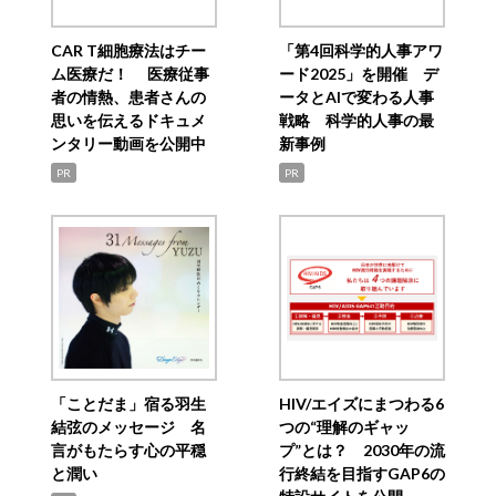
CAR T細胞療法はチー
「第4回科学的人事アワ
ム医療だ！ 医療従事
ード2025」を開催 デ
者の情熱、患者さんの
ータとAIで変わる人事
思いを伝えるドキュメ
戦略 科学的人事の最
ンタリー動画を公開中
新事例
PR
PR
「ことだま」宿る羽生
HIV/エイズにまつわる6
結弦のメッセージ 名
つの“理解のギャッ
言がもたらす心の平穏
プ”とは？ 2030年の流
と潤い
行終結を目指すGAP6の