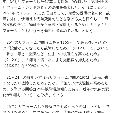
年に家をリフォームした4700人を対象に実施した「第1回全国
リフォームトレンド調査」の結果を発表した。それによると、
2025年はリフォームした理由として、定番の設備の老朽化・故
障以外に、快適性や光熱費抑制などを挙げる人も目立ち、「気
候変動や災害、物価高から家族・家計を守るため」の「まもリ
フォーム」ともいうべき傾向が出始めている、という。
25年のリフォーム理由（回答者1165人）で最も多かったの
は「設備が古くなったり故障したため」（68.2％）で、次いで
「暑さ・寒さ・湿気など、住まいの快適性を高めるため」
（21.2％）、「節電・省エネにより光熱費を抑えるため」
（13.8％）などが挙がった。
21～24年の各年いずれもリフォーム理由の1位は「設備が古
くなったり故障したため」だが、「住まいの快適性を高めるた
め」を挙げる回答は21年以降増加傾向にあり、近年の気象の変
化が影響している、と分析している。
25年にリフォームした場所で最も多かったのは「トイレ」で
40.5％を占めた。次に多かったのは「外壁の張り替え・塗装」