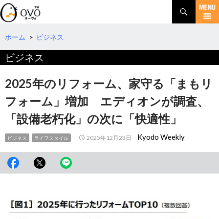
検
索
コ
ン
テ
ホーム
>
ビジネス
ン
ビジネス
ツ
へ
移
2025年のリフォーム、家守る「まもリ
動
フォーム」増加 エディオンが調査、
「設備老朽化」の次に「快適性」
Kyodo Weekly
2025年12月23日
ビジネス
ライフスタイル