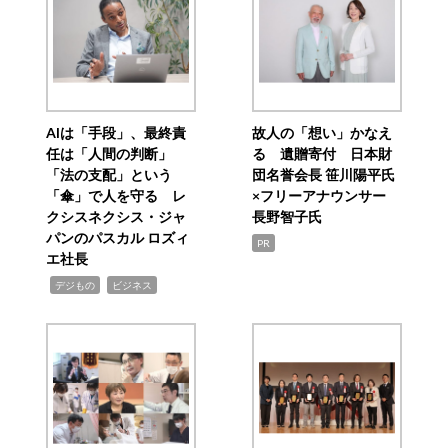
AIは「手段」、最終責
故人の「想い」かなえ
任は「人間の判断」
る 遺贈寄付 日本財
「法の支配」という
団名誉会長 笹川陽平氏
「傘」で人を守る レ
×フリーアナウンサー
クシスネクシス・ジャ
長野智子氏
パンのパスカル ロズィ
PR
エ社長
,
,
デジもの
ビジネス