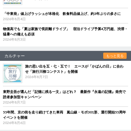
「中東発」値上げラッシュが本格化 飲食料品値上げ、約3年ぶりの多さに
2026年8月4日
物価高でも「夏は家族で長距離ドライブ」 宿泊ドライブ予算4万円超、渋滞・
猛暑への備えも必須
2026年8月3日
カルチャー
もっと見る
旅の思い出を五・七・五で！ エースが「かばんの日」に合わ
せ「旅行川柳コンテスト」を開催
2026年8月7日
東野圭吾が選んだ「記憶に残る一文」はどれ？ 最新作『永遠の記憶』発売で
読者参加型キャンペーン
2026年8月7日
55年間、京の街を走り続けてきた車両 嵐山線・モボ301形、運行開始55周年
イベントを開催
2026年8月6日