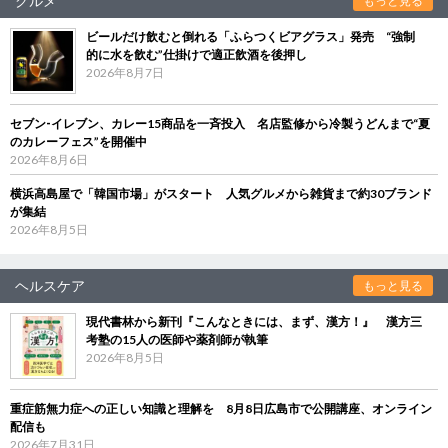
グルメ
もっと見る
ビールだけ飲むと倒れる「ふらつくビアグラス」発売 “強制
的に水を飲む”仕掛けで適正飲酒を後押し
2026年8月7日
セブン‐イレブン、カレー15商品を一斉投入 名店監修から冷製うどんまで“夏
のカレーフェス”を開催中
2026年8月6日
横浜高島屋で「韓国市場」がスタート 人気グルメから雑貨まで約30ブランド
が集結
2026年8月5日
ヘルスケア
もっと見る
現代書林から新刊『こんなときには、まず、漢方！』 漢方三
考塾の15人の医師や薬剤師が執筆
2026年8月5日
重症筋無力症への正しい知識と理解を 8月8日広島市で公開講座、オンライン
配信も
2026年7月31日