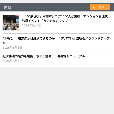
動画
もっと見る
「100歳現役」目指すシニア1500人が集結 マンション管理代
務員イベント「うぇるねすシップ」
2026年8月4日
AI時代、「暗黙知」は継承できるのか 「デジブレ」説明会／ラウンドテーブ
ル
2026年8月3日
紀伊勝浦の魅力を堪能 ホテル浦島、日昇館をリニューアル
2026年8月3日