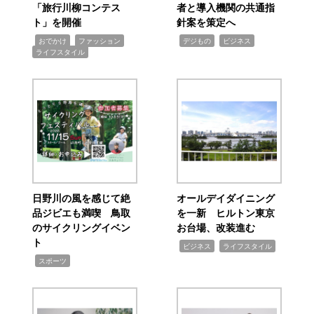
「旅行川柳コンテス
者と導入機関の共通指
ト」を開催
針案を策定へ
,
,
,
,
,
おでかけ
ファッション
デジもの
ビジネス
ライフスタイル
日野川の風を感じて絶
オールデイダイニング
品ジビエも満喫 鳥取
を一新 ヒルトン東京
のサイクリングイベン
お台場、改装進む
ト
,
,
ビジネス
ライフスタイル
,
スポーツ