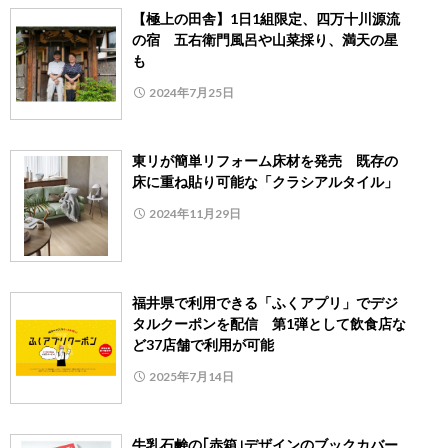
【極上の田舎】1日1組限定、四万十川源流
の宿 五右衛門風呂や山菜採り、満天の星
も
2024年7月25日
東リが簡単リフォーム床材を発売 既存の
床に重ね貼り可能な「クラシアルタイル」
2024年11月29日
福井県で利用できる「ふくアプリ」でデジ
タルクーポンを配信 第1弾として飲食店な
ど37店舗で利用が可能
2025年7月14日
牛乳石鹸の｢赤箱｣デザインのブックカバー