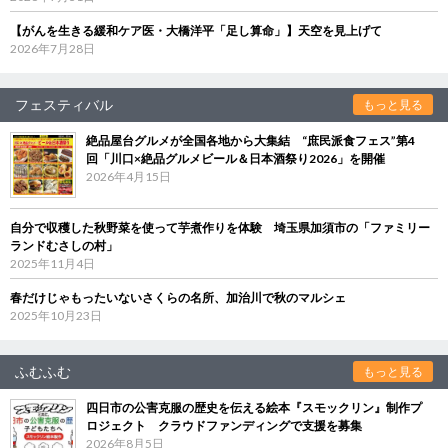
【がんを生きる緩和ケア医・大橋洋平「足し算命」】天空を見上げて
2026年7月28日
フェスティバル
もっと見る
絶品屋台グルメが全国各地から大集結 “庶民派食フェス”第4
回「川口×絶品グルメビール＆日本酒祭り2026」を開催
2026年4月15日
自分で収穫した秋野菜を使って芋煮作りを体験 埼玉県加須市の「ファミリー
ランドむさしの村」
2025年11月4日
春だけじゃもったいないさくらの名所、加治川で秋のマルシェ
2025年10月23日
ふむふむ
もっと見る
四日市の公害克服の歴史を伝える絵本『スモックリン』制作プ
ロジェクト クラウドファンディングで支援を募集
2026年8月5日