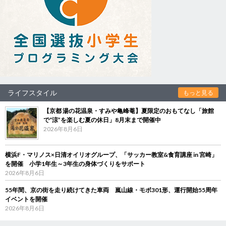
ライフスタイル
もっと見る
【京都 湯の花温泉・すみや亀峰菴】夏限定のおもてなし「旅館
で“涼”を楽しむ夏の休日」8月末まで開催中
2026年8月6日
横浜F・マリノス×日清オイリオグループ、「サッカー教室&食育講座 in 宮崎」
を開催 小学1年生～3年生の身体づくりをサポート
2026年8月6日
55年間、京の街を走り続けてきた車両 嵐山線・モボ301形、運行開始55周年
イベントを開催
2026年8月6日