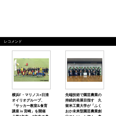
レコメンド
横浜F・マリノス×日清
先端技術で園芸農業の
オイリオグループ、
持続的発展目指す 久
「サッカー教室&食育
留米工業大学が「ふく
講座 in 宮崎」を開催
おか未来型園芸農業創