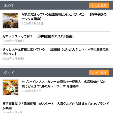
まめ学
もっと見る
写真に埋まっている位置情報はおっかないのか 【岡嶋教授の
デジタル指南】
2026年7月22日
ゼロトラストって何？ 【岡嶋教授のデジタル指南】
2026年6月18日
きっと大平元首相は泣いている 【政眼鏡（せいがんきょう）－本田雅俊の政
治コラム】
2026年6月10日
グルメ
もっと見る
セブン‐イレブン、カレー15商品を一斉投入 名店監修から冷
製うどんまで“夏のカレーフェス”を開催中
2026年8月6日
横浜高島屋で「韓国市場」がスタート 人気グルメから雑貨まで約30ブランド
が集結
2026年8月5日