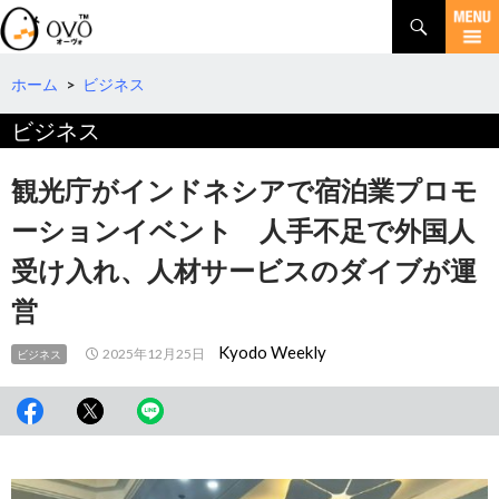
検
索
コ
ン
テ
ホーム
>
ビジネス
ン
ビジネス
ツ
へ
移
観光庁がインドネシアで宿泊業プロモ
動
ーションイベント 人手不足で外国人
受け入れ、人材サービスのダイブが運
営
Kyodo Weekly
2025年12月25日
ビジネス