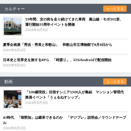
カルチャー
もっと見る
55年間、京の街を走り続けてきた車両 嵐山線・モボ301形、
運行開始55周年イベントを開催
2026年8月6日
夏季企画展「秀吉・秀長と和歌山」 和歌山市立博物館で8月8日から
2026年8月6日
日本史と世界史を旅するRPG 「時渡り」、iOS/Androidで配信開始
2026年8月6日
動画
もっと見る
「100歳現役」目指すシニア1500人が集結 マンション管理代
務員イベント「うぇるねすシップ」
2026年8月4日
AI時代、「暗黙知」は継承できるのか 「デジブレ」説明会／ラウンドテーブ
ル
2026年8月3日