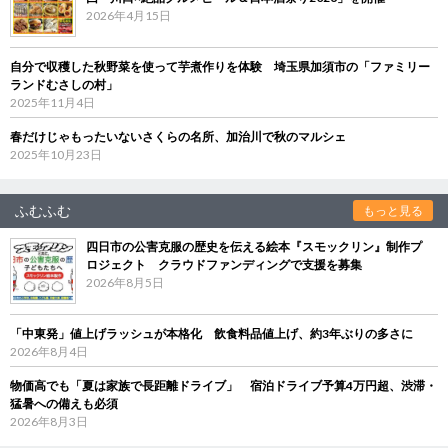
2026年4月15日
自分で収穫した秋野菜を使って芋煮作りを体験 埼玉県加須市の「ファミリー
ランドむさしの村」
2025年11月4日
春だけじゃもったいないさくらの名所、加治川で秋のマルシェ
2025年10月23日
ふむふむ
もっと見る
四日市の公害克服の歴史を伝える絵本『スモックリン』制作プ
ロジェクト クラウドファンディングで支援を募集
2026年8月5日
「中東発」値上げラッシュが本格化 飲食料品値上げ、約3年ぶりの多さに
2026年8月4日
物価高でも「夏は家族で長距離ドライブ」 宿泊ドライブ予算4万円超、渋滞・
猛暑への備えも必須
2026年8月3日