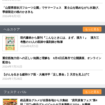
「山梨県笛吹川フルーツ公園」でサマーフェス 富士山を眺めながら水遊び、
季節限定の桃のかき氷も
2026年8月3日
ヘルスケア
もっと見る
現代書林から新刊『こんなときには、まず、漢方！』 漢方三
考塾の15人の医師や薬剤師が執筆
2026年8月5日
重症筋無力症への正しい知識と理解を 8月8日広島市で公開講座、オンライン
配信も
2026年7月31日
【がんを生きる緩和ケア医・大橋洋平「足し算命」】天空を見上げて
2026年7月28日
フェスティバル
もっと見る
絶品屋台グルメが全国各地から大集結 “庶民派食フェス”第4
回「川口×絶品グルメビール＆日本酒祭り2026」を開催