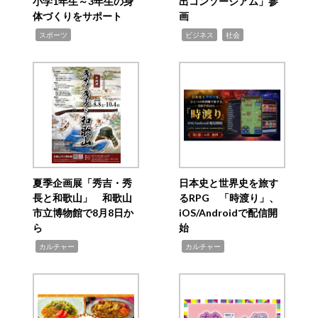
小学1年生～3年生の身
出コンソーシアム」参
体づくりをサポート
画
,
,
,
スポーツ
ビジネス
社会
夏季企画展「秀吉・秀
日本史と世界史を旅す
長と和歌山」 和歌山
るRPG 「時渡り」、
市立博物館で8月8日か
iOS/Androidで配信開
ら
始
,
,
カルチャー
カルチャー