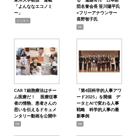
「よんななエコノミ
団名誉会長 笹川陽平氏
ー」
×フリーアナウンサー
長野智子氏
,
ビジネス
PR
CAR T細胞療法はチー
「第4回科学的人事アワ
ム医療だ！ 医療従事
ード2025」を開催 デ
者の情熱、患者さんの
ータとAIで変わる人事
思いを伝えるドキュメ
戦略 科学的人事の最
ンタリー動画を公開中
新事例
PR
PR