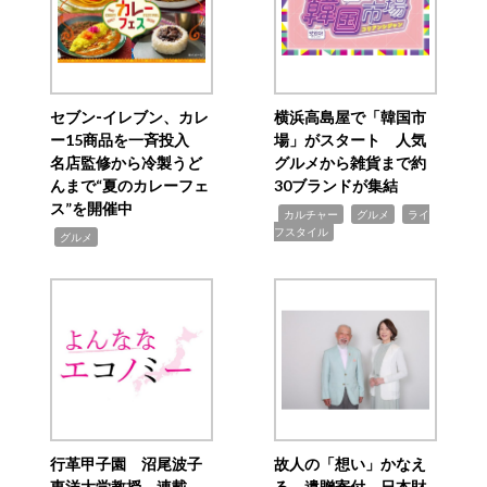
セブン‐イレブン、カレ
横浜高島屋で「韓国市
ー15商品を一斉投入
場」がスタート 人気
名店監修から冷製うど
グルメから雑貨まで約
んまで“夏のカレーフェ
30ブランドが集結
ス”を開催中
,
,
,
カルチャー
グルメ
ライ
フスタイル
,
グルメ
行革甲子園 沼尾波子
故人の「想い」かなえ
東洋大学教授 連載
る 遺贈寄付 日本財