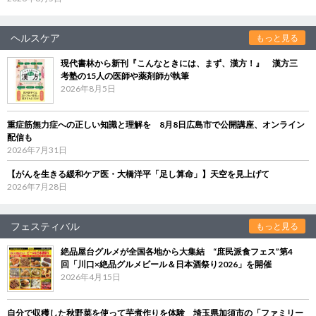
ヘルスケア
もっと見る
現代書林から新刊『こんなときには、まず、漢方！』 漢方三
考塾の15人の医師や薬剤師が執筆
2026年8月5日
重症筋無力症への正しい知識と理解を 8月8日広島市で公開講座、オンライン
配信も
2026年7月31日
【がんを生きる緩和ケア医・大橋洋平「足し算命」】天空を見上げて
2026年7月28日
フェスティバル
もっと見る
絶品屋台グルメが全国各地から大集結 “庶民派食フェス”第4
回「川口×絶品グルメビール＆日本酒祭り2026」を開催
2026年4月15日
自分で収穫した秋野菜を使って芋煮作りを体験 埼玉県加須市の「ファミリー