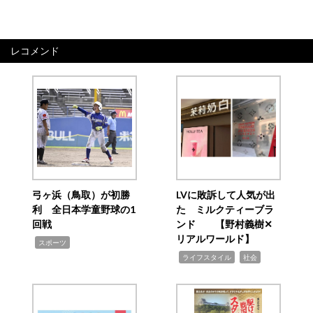
レコメンド
弓ヶ浜（鳥取）が初勝
LVに敗訴して人気が出
利 全日本学童野球の1
た ミルクティーブラ
回戦
ンド 【野村義樹✕
リアルワールド】
,
スポーツ
,
,
ライフスタイル
社会