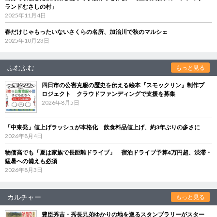
ランドむさしの村」
2025年11月4日
春だけじゃもったいないさくらの名所、加治川で秋のマルシェ
2025年10月23日
ふむふむ
もっと見る
四日市の公害克服の歴史を伝える絵本『スモックリン』制作プ
ロジェクト クラウドファンディングで支援を募集
2026年8月5日
「中東発」値上げラッシュが本格化 飲食料品値上げ、約3年ぶりの多さに
2026年8月4日
物価高でも「夏は家族で長距離ドライブ」 宿泊ドライブ予算4万円超、渋滞・
猛暑への備えも必須
2026年8月3日
カルチャー
もっと見る
豊臣秀吉・秀長兄弟ゆかりの地を巡るスタンプラリーがスター