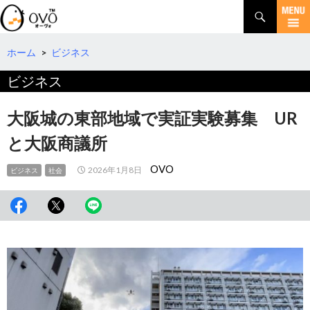
検
索
コ
ン
テ
ホーム
>
ビジネス
ン
ビジネス
ツ
へ
移
大阪城の東部地域で実証実験募集 UR
動
と大阪商議所
OVO
2026年1月8日
ビジネス
社会