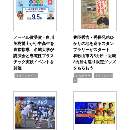
ノーベル賞受賞・白川
豊臣秀吉・秀長兄弟ゆ
英樹博士が小中高生を
かりの地を巡るスタン
直接指導 名城大学が
プラリーがスタート
講演会と導電性プラス
和歌山市内5カ所・近畿
チック実験イベントを
6カ所を巡り限定グッズ
開催
をもらおう
,
,
,
ライフスタイル
カルチャー
ライフスタイ
ル