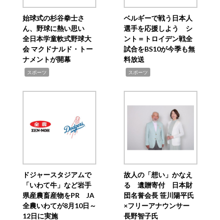
始球式の杉谷拳士さ
ベルギーで戦う日本人
ん、野球に熱い思い
選手を応援しよう シ
全日本学童軟式野球大
ント＝トロイデン戦全
会 マクドナルド・トー
試合をBS10が今季も無
ナメントが開幕
料放送
,
,
スポーツ
スポーツ
ドジャースタジアムで
故人の「想い」かなえ
「いわて牛」など岩手
る 遺贈寄付 日本財
県産農畜産物をPR JA
団名誉会長 笹川陽平氏
全農いわてが8月10日～
×フリーアナウンサー
12日に実施
長野智子氏