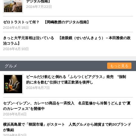
デジタル指南】
2026年7月22日
ゼロトラストって何？ 【岡嶋教授のデジタル指南】
2026年6月18日
きっと大平元首相は泣いている 【政眼鏡（せいがんきょう）－本田雅俊の政
治コラム】
2026年6月10日
グルメ
もっと見る
ビールだけ飲むと倒れる「ふらつくビアグラス」発売 “強制
的に水を飲む”仕掛けで適正飲酒を後押し
2026年8月7日
セブン‐イレブン、カレー15商品を一斉投入 名店監修から冷製うどんまで“夏
のカレーフェス”を開催中
2026年8月6日
横浜高島屋で「韓国市場」がスタート 人気グルメから雑貨まで約30ブランド
が集結
2026年8月5日