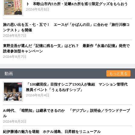
ト 和歌山市内5カ所・近畿6カ所を巡り限定グッズをもらおう
2026年8月8日
旅の思い出を五・七・五で！ エースが「かばんの日」に合わせ「旅行川柳コ
ンテスト」を開催
2026年8月7日
東野圭吾が選んだ「記憶に残る一文」はどれ？ 最新作『永遠の記憶』発売で
読者参加型キャンペーン
2026年8月7日
動画
もっと見る
「100歳現役」目指すシニア1500人が集結 マンション管理代
務員イベント「うぇるねすシップ」
2026年8月4日
AI時代、「暗黙知」は継承できるのか 「デジブレ」説明会／ラウンドテーブ
ル
2026年8月3日
紀伊勝浦の魅力を堪能 ホテル浦島、日昇館をリニューアル