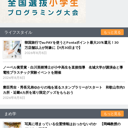
ライフスタイル
もっと見る
韓国旅行でau PAYを使うとPontaポイント最大20％還元！30
万店舗以上が対象に【9月30日まで】
2026年8月8日
ノーベル賞受賞・白川英樹博士が小中高生を直接指導 名城大学が講演会と導
電性プラスチック実験イベントを開催
2026年8月8日
豊臣秀吉・秀長兄弟ゆかりの地を巡るスタンプラリーがスタート 和歌山市内5
カ所・近畿6カ所を巡り限定グッズをもらおう
2026年8月8日
まめ学
もっと見る
写真に埋まっている位置情報はおっかないのか 【岡嶋教授の