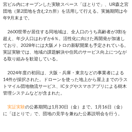
宮ビル内にオープンした実験スペース「ほとりで」、UR森之宮
団地（第2団地を含む2カ所）を活用して行える。実施期間は今
年9月末まで。
2600世帯が居住する同地域は、全人口のうち高齢者が3割を
超え、年少人口はわずか6％。活性化に向けた再開発が加速し
ており、2028年には大阪メトロの新駅開業も予定されている。
実証実験では、地域の課題解決や住民のサービス向上につなが
る取り組みを歓迎している。
2024年度の初回は、大阪・兵庫・東京などの事業者による
14件が採択された。ドローンを使った地上から屋上までのラス
トマイル団地物流サービス、ICタグやスマホアプリによる樹木
管理システムなどが含まれた。
実証実験
の公募期間は1月30日（金）まで。1月16日（金）
に「ほとりで」で、団地の見学を兼ねた公募説明会を行う。