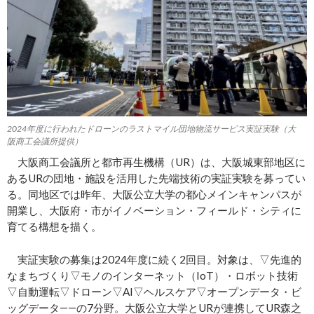
2024年度に行われたドローンのラストマイル団地物流サービス実証実験（大
阪商工会議所提供）
大阪商工会議所と都市再生機構（UR）は、大阪城東部地区に
あるURの団地・施設を活用した先端技術の実証実験を募ってい
る。同地区では昨年、大阪公立大学の都心メインキャンパスが
開業し、大阪府・市がイノベーション・フィールド・シティに
育てる構想を描く。
実証実験の募集は2024年度に続く2回目。対象は、▽先進的
なまちづくり▽モノのインターネット（IoT）・ロボット技術
▽自動運転▽ドローン▽AI▽ヘルスケア▽オープンデータ・ビ
ッグデータ――の7分野。大阪公立大学とURが連携してUR森之