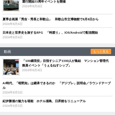
運行開始55周年イベントを開催
2026年8月6日
夏季企画展「秀吉・秀長と和歌山」 和歌山市立博物館で8月8日から
2026年8月6日
日本史と世界史を旅するRPG 「時渡り」、iOS/Androidで配信開始
2026年8月6日
動画
もっと見る
「100歳現役」目指すシニア1500人が集結 マンション管理代
務員イベント「うぇるねすシップ」
2026年8月4日
AI時代、「暗黙知」は継承できるのか 「デジブレ」説明会／ラウンドテーブ
ル
2026年8月3日
紀伊勝浦の魅力を堪能 ホテル浦島、日昇館をリニューアル
2026年8月3日