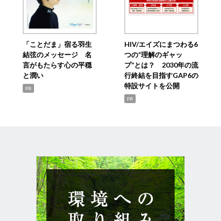
「ことだま」宿る羽生
HIV/エイズにまつわる6
結弦のメッセージ 名
つの“理解のギャッ
言がもたらす心の平穏
プ”とは？ 2030年の流
と潤い
行終結を目指すGAP6の
特設サイトを公開
PR
PR