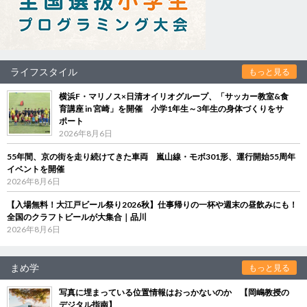
ライフスタイル
もっと見る
横浜F・マリノス×日清オイリオグループ、「サッカー教室&食
育講座 in 宮崎」を開催 小学1年生～3年生の身体づくりをサ
ポート
2026年8月6日
55年間、京の街を走り続けてきた車両 嵐山線・モボ301形、運行開始55周年
イベントを開催
2026年8月6日
【入場無料！大江戸ビール祭り2026秋】仕事帰りの一杯や週末の昼飲みにも！
全国のクラフトビールが大集合｜品川
2026年8月6日
まめ学
もっと見る
写真に埋まっている位置情報はおっかないのか 【岡嶋教授の
デジタル指南】