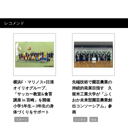
レコメンド
横浜F・マリノス×日清
先端技術で園芸農業の
オイリオグループ、
持続的発展目指す 久
「サッカー教室&食育
留米工業大学が「ふく
講座 in 宮崎」を開催
おか未来型園芸農業創
小学1年生～3年生の身
出コンソーシアム」参
体づくりをサポート
画
,
,
,
スポーツ
ビジネス
社会