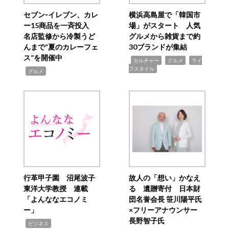
セブン‐イレブン、カレ
横浜高島屋で「韓国市
ー15商品を一斉投入
場」がスタート 人気
名店監修から冷製うど
グルメから雑貨まで約
んまで“夏のカレーフェ
30ブランドが集結
ス”を開催中
,
,
,
カルチャー
グルメ
ライ
フスタイル
,
グルメ
行革甲子園 沼尾波子
故人の「想い」かなえ
東洋大学教授 連載
る 遺贈寄付 日本財
「よんななエコノミ
団名誉会長 笹川陽平氏
ー」
×フリーアナウンサー
長野智子氏
,
ビジネス