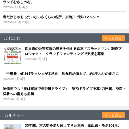
ランドむさしの村」
2025年11月4日
春だけじゃもったいないさくらの名所、加治川で秋のマルシェ
2025年10月23日
ふむふむ
もっと見る
四日市の公害克服の歴史を伝える絵本『スモックリン』制作プ
ロジェクト クラウドファンディングで支援を募集
2026年8月5日
「中東発」値上げラッシュが本格化 飲食料品値上げ、約3年ぶりの多さに
2026年8月4日
物価高でも「夏は家族で長距離ドライブ」 宿泊ドライブ予算4万円超、渋滞・
猛暑への備えも必須
2026年8月3日
カルチャー
もっと見る
55年間、京の街を走り続けてきた車両 嵐山線・モボ301形、