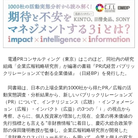
電通PRコンサルティング（東京）はこのほど、同社内の研究
組織「企業広報戦略研究所」が編著の書籍『PR式経営 パブリッ
クリレーションズで創る企業価値』（日経BP）を発行した。
同書籍は、日本の上場企業約1000社から得たPR／広報の活
動実態調査・分析結果から、新しいパブリックリレーションズ
（PR）について、インテリジェンス（広聴）・インフォメーシ
ョン（広報）・インパクト（広益）の3つの「ｉ」の視点から
考察。さらに、個人投資家が増加した現在、企業の将来価値の
先行指標とも言える “非財務情報”に着目し、慶応大総合政策学
部の保田隆明教授が監修し、企業広報戦略研究所が開発した
「非財務クロスバリューモデル」を用いて、企業と個人の双方