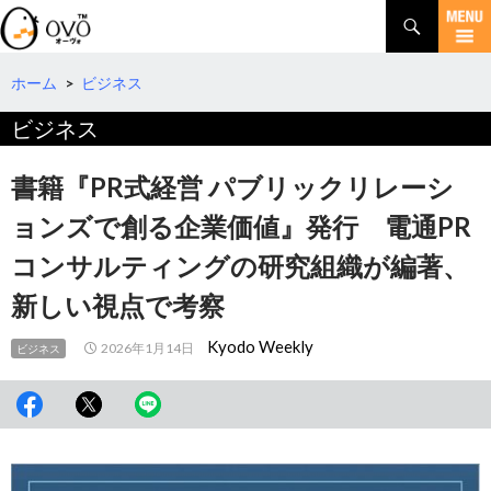
検
索
コ
ン
テ
ホーム
>
ビジネス
ン
ビジネス
ツ
へ
移
書籍『PR式経営 パブリックリレーシ
動
ョンズで創る企業価値』発行 電通PR
コンサルティングの研究組織が編著、
新しい視点で考察
Kyodo Weekly
2026年1月14日
ビジネス