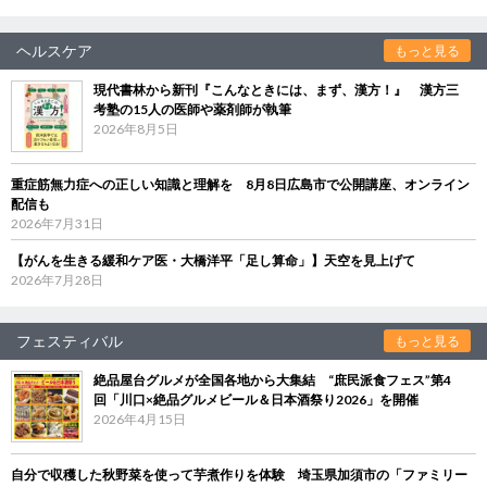
ヘルスケア
もっと見る
現代書林から新刊『こんなときには、まず、漢方！』 漢方三
考塾の15人の医師や薬剤師が執筆
2026年8月5日
重症筋無力症への正しい知識と理解を 8月8日広島市で公開講座、オンライン
配信も
2026年7月31日
【がんを生きる緩和ケア医・大橋洋平「足し算命」】天空を見上げて
2026年7月28日
フェスティバル
もっと見る
絶品屋台グルメが全国各地から大集結 “庶民派食フェス”第4
回「川口×絶品グルメビール＆日本酒祭り2026」を開催
2026年4月15日
自分で収穫した秋野菜を使って芋煮作りを体験 埼玉県加須市の「ファミリー