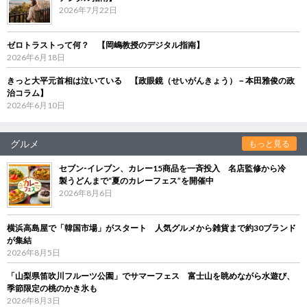
2026年7月22日
ゼロトラストって何？ 【岡嶋教授のデジタル指南】
2026年6月18日
きっと大平元首相は泣いている 【政眼鏡（せいがんきょう）－本田雅俊の政
治コラム】
2026年6月10日
グルメ
もっと見る
セブン‐イレブン、カレー15商品を一斉投入 名店監修から冷
製うどんまで“夏のカレーフェス”を開催中
2026年8月6日
横浜高島屋で「韓国市場」がスタート 人気グルメから雑貨まで約30ブランド
が集結
2026年8月5日
「山梨県笛吹川フルーツ公園」でサマーフェス 富士山を眺めながら水遊び、
季節限定の桃のかき氷も
2026年8月3日