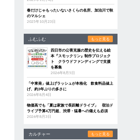
春だけじゃもったいないさくらの名所、加治川で秋
のマルシェ
2025年10月23日
ふむふむ
もっと見る
四日市の公害克服の歴史を伝える絵
本『スモックリン』制作プロジェク
ト クラウドファンディングで支援
を募集
2026年8月5日
「中東発」値上げラッシュが本格化 飲食料品値上
げ、約3年ぶりの多さに
2026年8月4日
物価高でも「夏は家族で長距離ドライブ」 宿泊ド
ライブ予算4万円超、渋滞・猛暑への備えも必須
2026年8月3日
カルチャー
もっと見る