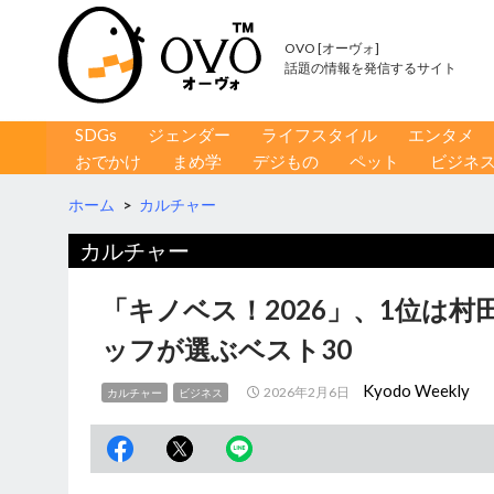
OVO [オーヴォ]
話題の情報を発信するサイト
コンテンツへ移動
検
SDGs
ジェンダー
ライフスタイル
エンタメ
索
おでかけ
まめ学
デジもの
ペット
ビジネ
ホーム
>
カルチャー
カルチャー
「キノベス！2026」、1位は
ッフが選ぶベスト30
Kyodo Weekly
2026年2月6日
カルチャー
ビジネス