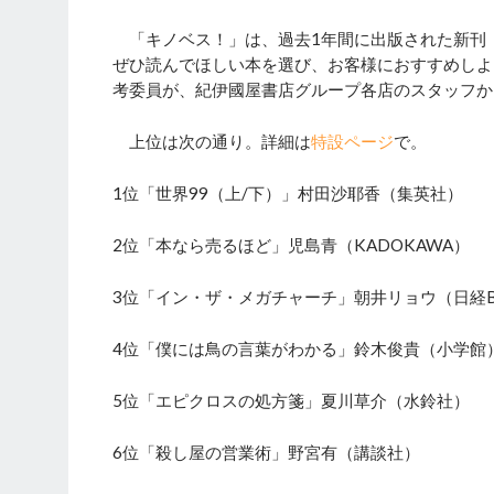
「キノベス！」は、過去1年間に出版された新刊
ぜひ読んでほしい本を選び、お客様におすすめしよう
考委員が、紀伊國屋書店グループ各店のスタッフか
上位は次の通り。詳細は
特設ページ
で。
1位「世界99（上/下）」村田沙耶香（集英社）
2位「本なら売るほど」児島青（KADOKAWA）
3位「イン・ザ・メガチャーチ」朝井リョウ（日経B
4位「僕には鳥の言葉がわかる」鈴木俊貴（小学館
5位「エピクロスの処方箋」夏川草介（水鈴社）
6位「殺し屋の営業術」野宮有（講談社）