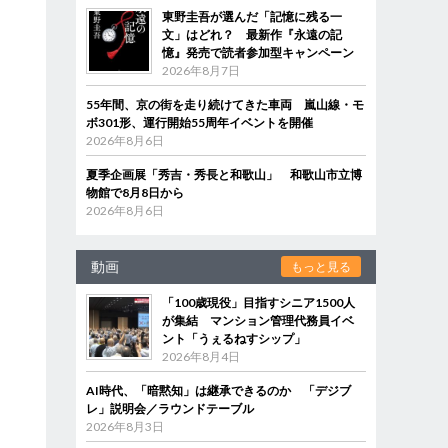
東野圭吾が選んだ「記憶に残る一
文」はどれ？ 最新作『永遠の記
憶』発売で読者参加型キャンペーン
2026年8月7日
55年間、京の街を走り続けてきた車両 嵐山線・モ
ボ301形、運行開始55周年イベントを開催
2026年8月6日
夏季企画展「秀吉・秀長と和歌山」 和歌山市立博
物館で8月8日から
2026年8月6日
動画
もっと見る
「100歳現役」目指すシニア1500人
が集結 マンション管理代務員イベ
ント「うぇるねすシップ」
2026年8月4日
AI時代、「暗黙知」は継承できるのか 「デジブ
レ」説明会／ラウンドテーブル
2026年8月3日