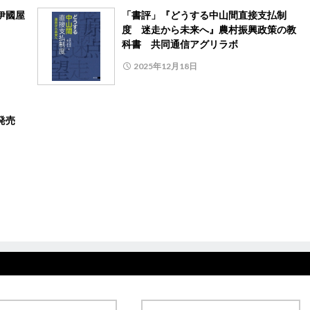
伊國屋
「書評」『どうする中山間直接支払制
度 迷走から未来へ』農村振興政策の教
科書 共同通信アグリラボ
2025年12月18日
り発売