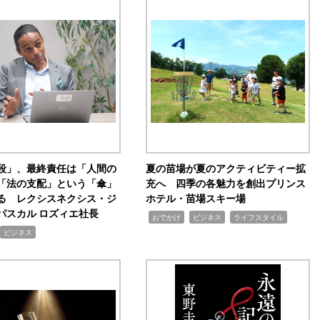
手段」、最終責任は「人間の
夏の苗場が夏のアクティビティー拡
「法の支配」という「傘」
充へ 四季の各魅力を創出プリンス
る レクシスネクシス・ジ
ホテル・苗場スキー場
パスカル ロズィエ社長
,
,
,
おでかけ
ビジネス
ライフスタイル
ビジネス