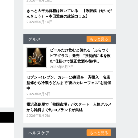
2026年6月18日
きっと大平元首相は泣いている 【政眼鏡（せいが
んきょう）－本田雅俊の政治コラム】
2026年6月10日
グルメ
もっと見る
ビールだけ飲むと倒れる「ふらつく
ビアグラス」発売 “強制的に水を飲
む”仕掛けで適正飲酒を後押し
2026年8月7日
セブン‐イレブン、カレー15商品を一斉投入 名店
監修から冷製うどんまで“夏のカレーフェス”を開催
中
2026年8月6日
横浜高島屋で「韓国市場」がスタート 人気グルメ
から雑貨まで約30ブランドが集結
2026年8月5日
ヘルスケア
もっと見る