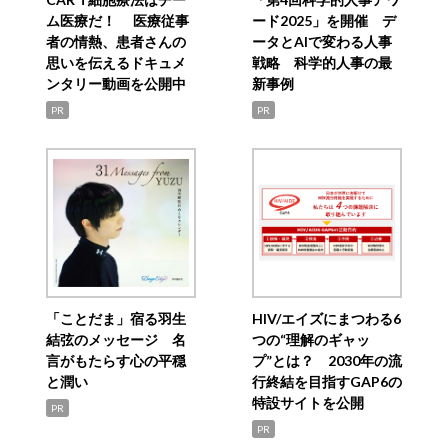
ム医療だ！ 医療従事
ード2025」を開催 デ
者の情熱、患者さんの
ータとAIで変わる人事
思いを伝えるドキュメ
戦略 科学的人事の最
ンタリー動画を公開中
新事例
PR
PR
「ことだま」宿る羽生
HIV/エイズにまつわる6
結弦のメッセージ 名
つの“理解のギャッ
言がもたらす心の平穏
プ”とは？ 2030年の流
と潤い
行終結を目指すGAP6の
特設サイトを公開
PR
PR