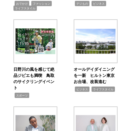
,
,
,
,
,
おでかけ
ファッション
デジもの
ビジネス
ライフスタイル
日野川の風を感じて絶
オールデイダイニング
品ジビエも満喫 鳥取
を一新 ヒルトン東京
のサイクリングイベン
お台場、改装進む
ト
,
,
ビジネス
ライフスタイル
,
スポーツ