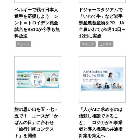
ベルギーで戦う日本人
ドジャースタジアムで
選手を応援しよう シ
「いわて牛」など岩手
ント＝トロイデン戦全
県産農畜産物をPR JA
試合をBS10が今季も無
全農いわてが8月10日～
料放送
12日に実施
,
,
,
スポーツ
スポーツ
ビジネス
旅の思い出を五・七・
「人がAIに求めるのは
五で！ エースが「か
信頼し相談できるこ
ばんの日」に合わせ
と」 ロジカがAI事業
「旅行川柳コンテス
者と導入機関の共通指
ト」を開催
針案を策定へ