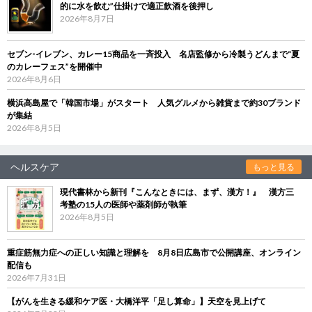
的に水を飲む”仕掛けで適正飲酒を後押し
2026年8月7日
セブン‐イレブン、カレー15商品を一斉投入 名店監修から冷製うどんまで“夏
のカレーフェス”を開催中
2026年8月6日
横浜高島屋で「韓国市場」がスタート 人気グルメから雑貨まで約30ブランド
が集結
2026年8月5日
ヘルスケア
もっと見る
現代書林から新刊『こんなときには、まず、漢方！』 漢方三
考塾の15人の医師や薬剤師が執筆
2026年8月5日
重症筋無力症への正しい知識と理解を 8月8日広島市で公開講座、オンライン
配信も
2026年7月31日
【がんを生きる緩和ケア医・大橋洋平「足し算命」】天空を見上げて