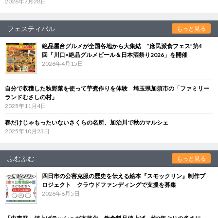
2026年7月28日
フェスティバル
もっと見る
絶品屋台グルメが全国各地から大集結 “庶民派食フェス”第4
回「川口×絶品グルメビール＆日本酒祭り2026」を開催
2026年4月15日
自分で収穫した秋野菜を使って芋煮作りを体験 埼玉県加須市の「ファミリー
ランドむさしの村」
2025年11月4日
春だけじゃもったいないさくらの名所、加治川で秋のマルシェ
2025年10月23日
ふむふむ
もっと見る
四日市の公害克服の歴史を伝える絵本『スモックリン』制作プ
ロジェクト クラウドファンディングで支援を募集
2026年8月5日