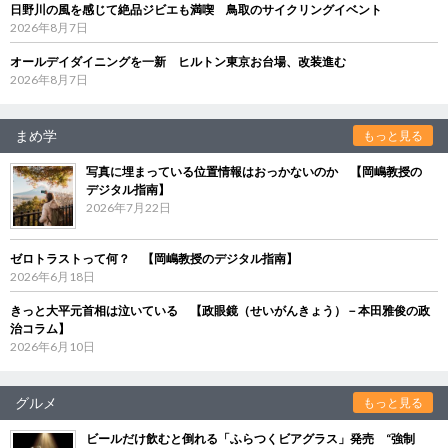
日野川の風を感じて絶品ジビエも満喫 鳥取のサイクリングイベント
2026年8月7日
オールデイダイニングを一新 ヒルトン東京お台場、改装進む
2026年8月7日
まめ学
もっと見る
写真に埋まっている位置情報はおっかないのか 【岡嶋教授の
デジタル指南】
2026年7月22日
ゼロトラストって何？ 【岡嶋教授のデジタル指南】
2026年6月18日
きっと大平元首相は泣いている 【政眼鏡（せいがんきょう）－本田雅俊の政
治コラム】
2026年6月10日
グルメ
もっと見る
ビールだけ飲むと倒れる「ふらつくビアグラス」発売 “強制