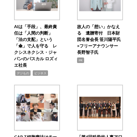
AIは「手段」、最終責
故人の「想い」かなえ
任は「人間の判断」
る 遺贈寄付 日本財
「法の支配」という
団名誉会長 笹川陽平氏
「傘」で人を守る レ
×フリーアナウンサー
クシスネクシス・ジャ
長野智子氏
パンのパスカル ロズィ
PR
エ社長
,
,
デジもの
ビジネス
CAR T細胞療法はチー
「第4回科学的人事アワ