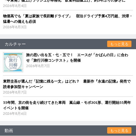
「中東発」値上げラッシュが本格化 飲食料品値上げ、約3年ぶりの多さに
2026年8月4日
物価高でも「夏は家族で長距離ドライブ」 宿泊ドライブ予算4万円超、渋滞・
猛暑への備えも必須
2026年8月3日
カルチャー
もっと見る
旅の思い出を五・七・五で！ エースが「かばんの日」に合わ
せ「旅行川柳コンテスト」を開催
2026年8月7日
東野圭吾が選んだ「記憶に残る一文」はどれ？ 最新作『永遠の記憶』発売で
読者参加型キャンペーン
2026年8月7日
55年間、京の街を走り続けてきた車両 嵐山線・モボ301形、運行開始55周年
イベントを開催
2026年8月6日
動画
もっと見る