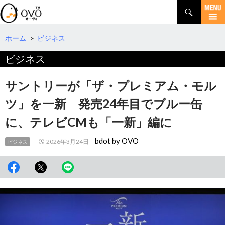
検
索
コ
ン
テ
ホーム
>
ビジネス
ン
ビジネス
ツ
へ
移
サントリーが「ザ・プレミアム・モル
動
ツ」を一新 発売24年目でブルー缶
に、テレビCMも「一新」編に
bdot by OVO
2026年3月24日
ビジネス