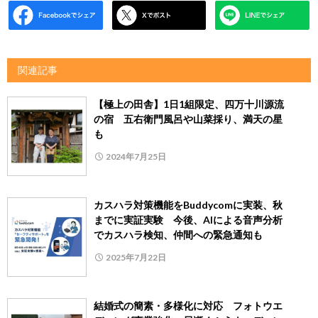
関連記事
【極上の田舎】1日1組限定、四万十川源流
の宿 五右衛門風呂や山菜採り、満天の星
も
2024年7月25日
カスハラ対策機能をBuddycomに実装、秋
までに実証実験 今後、AIによる音声分析
でカスハラ検知、仲間への緊急通知も
2025年7月22日
結婚式の簡素・多様化に対応 フォトウエ