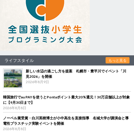
ライフスタイル
もっと見る
新しい水辺の過ごし方を提案 札幌市・豊平川でイベント「川
見2026」を開催
2026年8月9日
韓国旅行でau PAYを使うとPontaポイント最大20％還元！30万店舗以上が対象
に【9月30日まで】
2026年8月8日
ノーベル賞受賞・白川英樹博士が小中高生を直接指導 名城大学が講演会と導
電性プラスチック実験イベントを開催
2026年8月8日