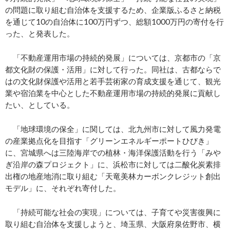
の問題に取り組む自治体を支援するため、企業版ふるさと納税
を通じて10の自治体に100万円ずつ、総額1000万円の寄付を行
った、と発表した。
「不動産運用市場の持続的発展」については、京都市の「京
都文化財の保護・活用」に対して行った。同社は、古都ならで
はの文化財保護や活用と若手芸術家の育成支援を通じて、観光
業や宿泊業を中心とした不動産運用市場の持続的発展に貢献し
たい、としている。
「地球環境の保全」に関しては、北九州市に対して風力発電
の産業拠点化を目指す「グリーンエネルギーポートひびき」
に、宮城県へは三陸海岸での植林・海洋保護活動を行う「みや
ぎ沿岸の森プロジェクト」に、浜松市に対しては二酸化炭素排
出権の地産地消に取り組む「天竜美林カーボンクレジット創出
モデル」に、それぞれ寄付した。
「持続可能な社会の実現」については、子育てや災害復興に
取り組む自治体を支援しようと、埼玉県、大阪府泉佐野市、横