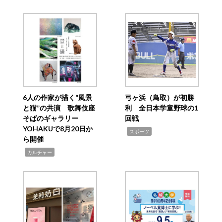
6人の作家が描く“風景
弓ヶ浜（鳥取）が初勝
と猫”の共演 歌舞伎座
利 全日本学童野球の1
そばのギャラリー
回戦
YOHAKUで8月20日か
,
スポーツ
ら開催
,
カルチャー