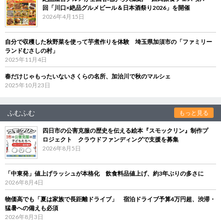
回「川口×絶品グルメビール＆日本酒祭り2026」を開催
2026年4月15日
自分で収穫した秋野菜を使って芋煮作りを体験 埼玉県加須市の「ファミリー
ランドむさしの村」
2025年11月4日
春だけじゃもったいないさくらの名所、加治川で秋のマルシェ
2025年10月23日
ふむふむ
もっと見る
四日市の公害克服の歴史を伝える絵本『スモックリン』制作プ
ロジェクト クラウドファンディングで支援を募集
2026年8月5日
「中東発」値上げラッシュが本格化 飲食料品値上げ、約3年ぶりの多さに
2026年8月4日
物価高でも「夏は家族で長距離ドライブ」 宿泊ドライブ予算4万円超、渋滞・
猛暑への備えも必須
2026年8月3日