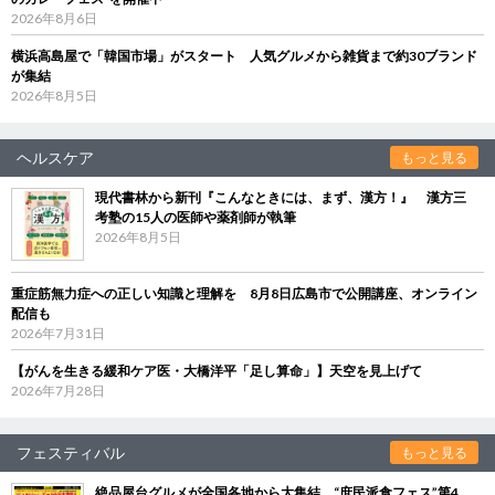
2026年8月6日
横浜高島屋で「韓国市場」がスタート 人気グルメから雑貨まで約30ブランド
が集結
2026年8月5日
ヘルスケア
もっと見る
現代書林から新刊『こんなときには、まず、漢方！』 漢方三
考塾の15人の医師や薬剤師が執筆
2026年8月5日
重症筋無力症への正しい知識と理解を 8月8日広島市で公開講座、オンライン
配信も
2026年7月31日
【がんを生きる緩和ケア医・大橋洋平「足し算命」】天空を見上げて
2026年7月28日
フェスティバル
もっと見る
絶品屋台グルメが全国各地から大集結 “庶民派食フェス”第4