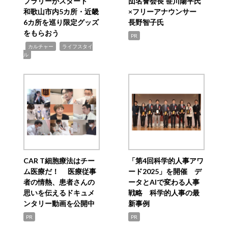
プラリーがスタート
団名誉会長 笹川陽平氏
和歌山市内5カ所・近畿
×フリーアナウンサー
6カ所を巡り限定グッズ
長野智子氏
をもらおう
PR
,
,
カルチャー
ライフスタイ
ル
CAR T細胞療法はチー
「第4回科学的人事アワ
ム医療だ！ 医療従事
ード2025」を開催 デ
者の情熱、患者さんの
ータとAIで変わる人事
思いを伝えるドキュメ
戦略 科学的人事の最
ンタリー動画を公開中
新事例
PR
PR