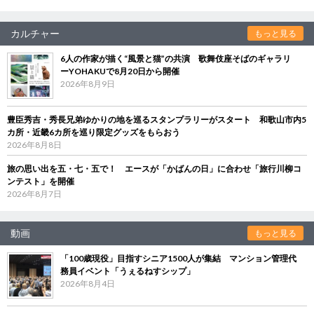
カルチャー
もっと見る
6人の作家が描く“風景と猫”の共演 歌舞伎座そばのギャラリ
ーYOHAKUで8月20日から開催
2026年8月9日
豊臣秀吉・秀長兄弟ゆかりの地を巡るスタンプラリーがスタート 和歌山市内5
カ所・近畿6カ所を巡り限定グッズをもらおう
2026年8月8日
旅の思い出を五・七・五で！ エースが「かばんの日」に合わせ「旅行川柳コ
ンテスト」を開催
2026年8月7日
動画
もっと見る
「100歳現役」目指すシニア1500人が集結 マンション管理代
務員イベント「うぇるねすシップ」
2026年8月4日