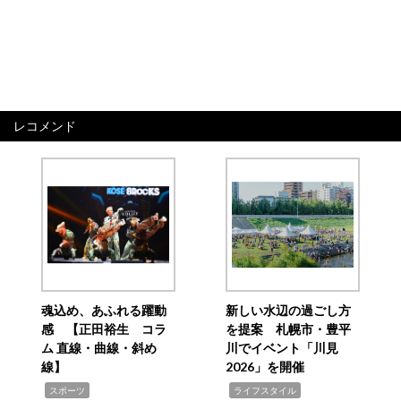
レコメンド
魂込め、あふれる躍動
新しい水辺の過ごし方
感 【正田裕生 コラ
を提案 札幌市・豊平
ム 直線・曲線・斜め
川でイベント「川見
線】
2026」を開催
,
,
スポーツ
ライフスタイル