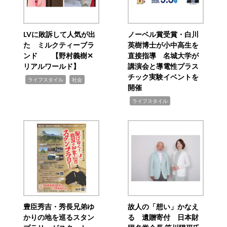
LVに敗訴して人気が出
ノーベル賞受賞・白川
た ミルクティーブラ
英樹博士が小中高生を
ンド 【野村義樹✕
直接指導 名城大学が
リアルワールド】
講演会と導電性プラス
チック実験イベントを
,
,
ライフスタイル
社会
開催
,
ライフスタイル
豊臣秀吉・秀長兄弟ゆ
故人の「想い」かなえ
かりの地を巡るスタン
る 遺贈寄付 日本財