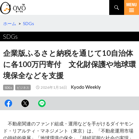
検
索
コ
ン
テ
ホーム
>
SDGs
ン
SDGs
ツ
へ
移
企業版ふるさと納税を通じて10自治体
動
に各100万円寄付 文化財保護や地球環
境保全などを支援
Kyodo Weekly
2026年1月16日
SDGs
ビジネス
不動産関連のファンド組成・運用などを手がけるダイヤモン
ド・リアルティ・マネジメント（東京）は、「不動産運用市場
の持続的発展」「地球環境の保全」「持続可能な社会の実現」