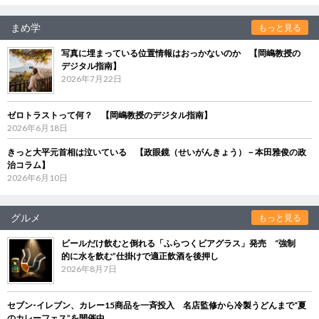
まめ学
もっと見る
写真に埋まっている位置情報はおっかないのか 【岡嶋教授の
デジタル指南】
2026年7月22日
ゼロトラストって何？ 【岡嶋教授のデジタル指南】
2026年6月18日
きっと大平元首相は泣いている 【政眼鏡（せいがんきょう）－本田雅俊の政
治コラム】
2026年6月10日
グルメ
もっと見る
ビールだけ飲むと倒れる「ふらつくビアグラス」発売 “強制
的に水を飲む”仕掛けで適正飲酒を後押し
2026年8月7日
セブン‐イレブン、カレー15商品を一斉投入 名店監修から冷製うどんまで“夏
のカレーフェス”を開催中