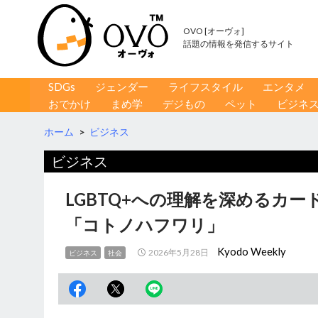
OVO [オーヴォ]
話題の情報を発信するサイト
コンテンツへ移動
検
SDGs
ジェンダー
ライフスタイル
エンタメ
索
おでかけ
まめ学
デジもの
ペット
ビジネ
ホーム
>
ビジネス
ビジネス
LGBTQ+への理解を深めるカ
「コトノハフワリ」
Kyodo Weekly
2026年5月28日
ビジネス
社会