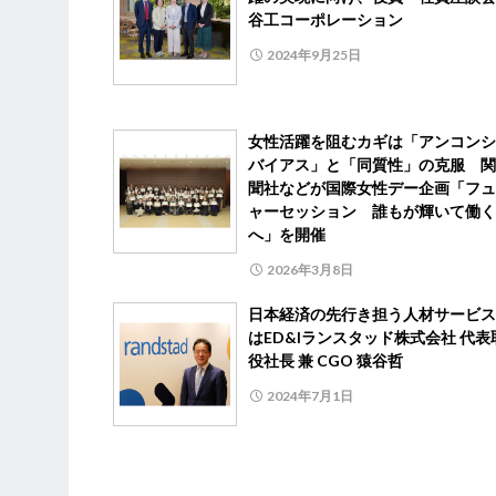
谷工コーポレーション
2024年9月25日
女性活躍を阻むカギは「アンコンシ
バイアス」と「同質性」の克服 関
聞社などが国際女性デー企画「フュ
ャーセッション 誰もが輝いて働く
へ」を開催
2026年3月8日
日本経済の先行き担う人材サービス
はED&Iランスタッド株式会社 代表
役社長 兼 CGO 猿谷哲
2024年7月1日