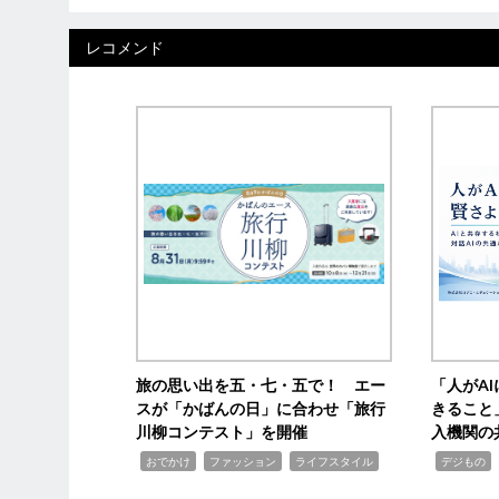
レコメンド
旅の思い出を五・七・五で！ エー
「人がA
スが「かばんの日」に合わせ「旅行
きること
川柳コンテスト」を開催
入機関の
,
,
,
,
,
おでかけ
ファッション
ライフスタイル
デジもの