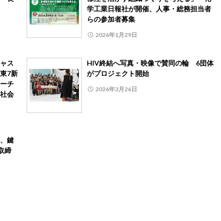
学工業日報社が開催、人事・総務担当者
らの参加者募集
2026年1月29日
ャス
HIV終結へ写真・映像で賛同の輪 6団体
東7新
がプロジェクト開始
ーチ
2026年3月26日
社会
、鍵
取締