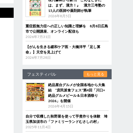
は、まず、漢方！』 漢方三考塾の
15人の医師や薬剤師が執筆
2026年8月5日
重症筋無力症への正しい知識と理解を 8月8日広島
市で公開講座、オンライン配信も
2026年7月31日
【がんを生きる緩和ケア医・大橋洋平「足し算
命」】天空を見上げて
2026年7月28日
フェスティバル
もっと見る
絶品屋台グルメが全国各地から大集
結 “庶民派食フェス”第4回「川口×
絶品グルメビール＆日本酒祭り
2026」を開催
2026年4月15日
自分で収穫した秋野菜を使って芋煮作りを体験 埼
玉県加須市の「ファミリーランドむさしの村」
2025年11月4日