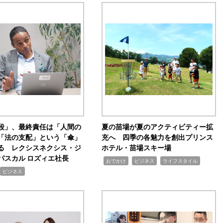
手段」、最終責任は「人間の
夏の苗場が夏のアクティビティー拡
「法の支配」という「傘」
充へ 四季の各魅力を創出プリンス
る レクシスネクシス・ジ
ホテル・苗場スキー場
パスカル ロズィエ社長
,
,
,
おでかけ
ビジネス
ライフスタイル
ビジネス