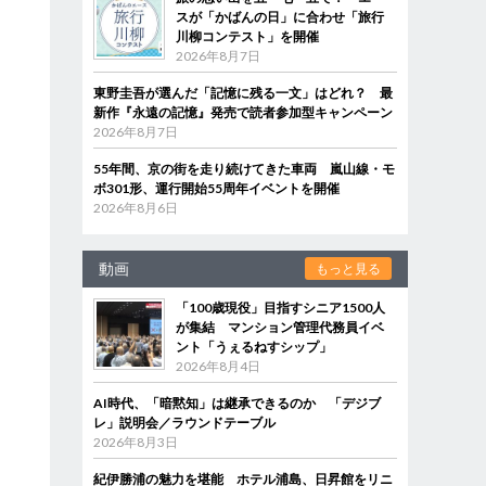
スが「かばんの日」に合わせ「旅行
川柳コンテスト」を開催
2026年8月7日
東野圭吾が選んだ「記憶に残る一文」はどれ？ 最
新作『永遠の記憶』発売で読者参加型キャンペーン
2026年8月7日
55年間、京の街を走り続けてきた車両 嵐山線・モ
ボ301形、運行開始55周年イベントを開催
2026年8月6日
動画
もっと見る
「100歳現役」目指すシニア1500人
が集結 マンション管理代務員イベ
ント「うぇるねすシップ」
2026年8月4日
AI時代、「暗黙知」は継承できるのか 「デジブ
レ」説明会／ラウンドテーブル
2026年8月3日
紀伊勝浦の魅力を堪能 ホテル浦島、日昇館をリニ