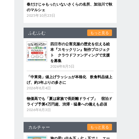
春だけじゃもったいないさくらの名所、加治川で秋
のマルシェ
2025年10月23日
ふむふむ
もっと見る
四日市の公害克服の歴史を伝える絵
本『スモックリン』制作プロジェク
ト クラウドファンディングで支援
を募集
2026年8月5日
「中東発」値上げラッシュが本格化 飲食料品値上
げ、約3年ぶりの多さに
2026年8月4日
物価高でも「夏は家族で長距離ドライブ」 宿泊ド
ライブ予算4万円超、渋滞・猛暑への備えも必須
2026年8月3日
カルチャー
もっと見る
旅の思い出を五・七・五で！ エー