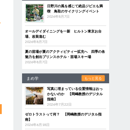
日野川の風を感じて絶品ジビエも満
喫 鳥取のサイクリングイベント
2026年8月7日
フ
オールデイダイニングを一新 ヒルトン東京お台
場、改装進む
2026年8月7日
夏の苗場が夏のアクティビティー拡充へ 四季の各
魅力を創出プリンスホテル・苗場スキー場
2026年8月7日
まめ学
もっと見る
写真に埋まっている位置情報はおっ
かないのか 【岡嶋教授のデジタル
指南】
2026年7月22日
ゼロトラストって何？ 【岡嶋教授のデジタル指
南】
2026年6月18日