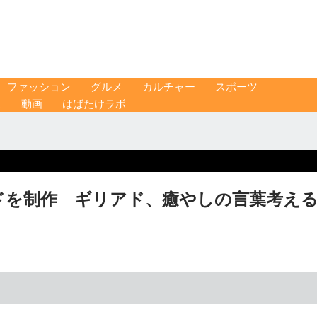
ファッション
グルメ
カルチャー
スポーツ
ス
動画
はばたけラボ
ードを制作 ギリアド、癒やしの言葉考え