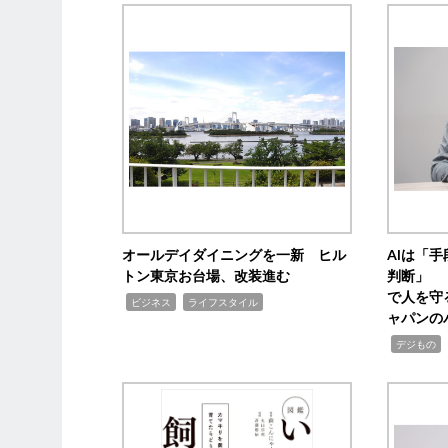
オールデイダイニングを一新 ヒル
AIは「
トン東京お台場、改装進む
判断」 
で人を守
,
,
ビジネス
ライフスタイル
ャパンの
,
,
デジもの