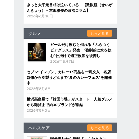
きっと大平元首相は泣いている 【政眼鏡（せいが
んきょう）－本田雅俊の政治コラム】
2026年6月10日
グルメ
もっと見る
ビールだけ飲むと倒れる「ふらつく
ビアグラス」発売 “強制的に水を飲
む”仕掛けで適正飲酒を後押し
2026年8月7日
セブン‐イレブン、カレー15商品を一斉投入 名店
監修から冷製うどんまで“夏のカレーフェス”を開催
中
2026年8月6日
横浜高島屋で「韓国市場」がスタート 人気グルメ
から雑貨まで約30ブランドが集結
2026年8月5日
ヘルスケア
もっと見る
現代書林から新刊『こんなときに