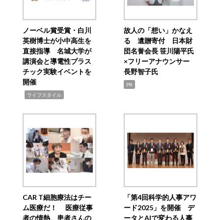
ノーベル賞受賞・白川
故人の「想い」かなえ
英樹博士が小中高生を
る 遺贈寄付 日本財
直接指導 名城大学が
団名誉会長 笹川陽平氏
講演会と導電性プラス
×フリーアナウンサー
チック実験イベントを
長野智子氏
開催
PR
,
ライフスタイル
CAR T細胞療法はチー
「第4回科学的人事アワ
ム医療だ！ 医療従事
ード2025」を開催 デ
者の情熱、患者さんの
ータとAIで変わる人事