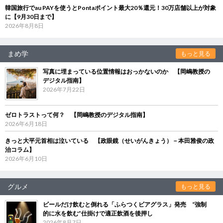
韓国旅行でau PAYを使うとPontaポイント最大20％還元！30万店舗以上が対象
に【9月30日まで】
2026年8月8日
まめ学
もっと見る
写真に埋まっている位置情報はおっかないのか 【岡嶋教授の
デジタル指南】
2026年7月22日
ゼロトラストって何？ 【岡嶋教授のデジタル指南】
2026年6月18日
きっと大平元首相は泣いている 【政眼鏡（せいがんきょう）－本田雅俊の政
治コラム】
2026年6月10日
グルメ
もっと見る
ビールだけ飲むと倒れる「ふらつくビアグラス」発売 “強制
的に水を飲む”仕掛けで適正飲酒を後押し
2026年8月7日