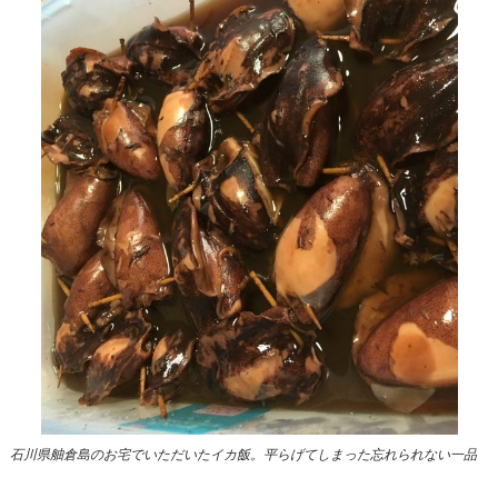
石川県舳倉島のお宅でいただいたイカ飯。平らげてしまった忘れられない一品