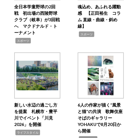
全日本学童野球の2回
魂込め、あふれる躍動
戦 初出場の西陵野球
感 【正田裕生 コラ
クラブ（岐阜）が3回戦
ム 直線・曲線・斜め
へ マクドナルド・ト
線】
ーナメント
,
スポーツ
,
スポーツ
新しい水辺の過ごし方
6人の作家が描く“風景
を提案 札幌市・豊平
と猫”の共演 歌舞伎座
川でイベント「川見
そばのギャラリー
2026」を開催
YOHAKUで8月20日か
ら開催
,
ライフスタイル