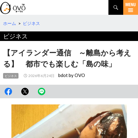
検
索
コ
ン
テ
ホーム
>
ビジネス
ン
ビジネス
ツ
へ
移
【アイランダー通信 ～離島から考え
動
る】 都市でも楽しむ「島の味」
bdot by OVO
2026年6月24日
ビジネス