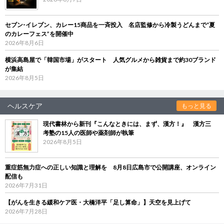
セブン‐イレブン、カレー15商品を一斉投入 名店監修から冷製うどんまで“夏
のカレーフェス”を開催中
2026年8月6日
横浜高島屋で「韓国市場」がスタート 人気グルメから雑貨まで約30ブランド
が集結
2026年8月5日
ヘルスケア
もっと見る
現代書林から新刊『こんなときには、まず、漢方！』 漢方三
考塾の15人の医師や薬剤師が執筆
2026年8月5日
重症筋無力症への正しい知識と理解を 8月8日広島市で公開講座、オンライン
配信も
2026年7月31日
【がんを生きる緩和ケア医・大橋洋平「足し算命」】天空を見上げて
2026年7月28日