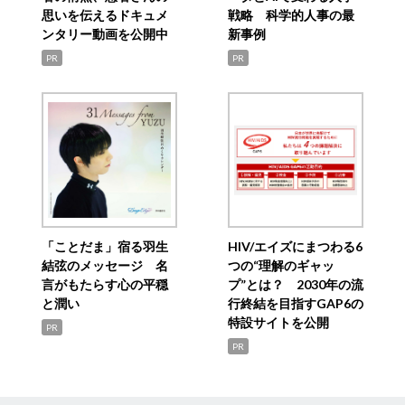
思いを伝えるドキュメ
戦略 科学的人事の最
ンタリー動画を公開中
新事例
PR
PR
「ことだま」宿る羽生
HIV/エイズにまつわる6
結弦のメッセージ 名
つの“理解のギャッ
言がもたらす心の平穏
プ”とは？ 2030年の流
と潤い
行終結を目指すGAP6の
特設サイトを公開
PR
PR