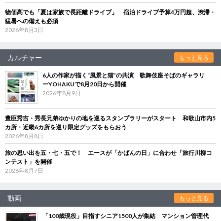
物価高でも「夏は家族で長距離ドライブ」 宿泊ドライブ予算4万円超、渋滞・
猛暑への備えも必須
2026年8月3日
カルチャー
もっと見る
6人の作家が描く“風景と猫”の共演 歌舞伎座そばのギャラリ
ーYOHAKUで8月20日から開催
2026年8月9日
豊臣秀吉・秀長兄弟ゆかりの地を巡るスタンプラリーがスタート 和歌山市内5
カ所・近畿6カ所を巡り限定グッズをもらおう
2026年8月8日
旅の思い出を五・七・五で！ エースが「かばんの日」に合わせ「旅行川柳コ
ンテスト」を開催
2026年8月7日
動画
もっと見る
「100歳現役」目指すシニア1500人が集結 マンション管理代