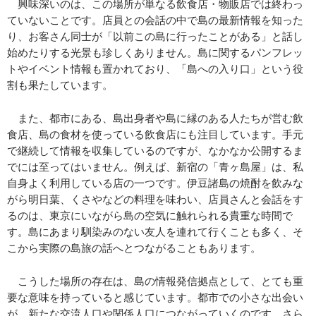
興味深いのは、この場所が単なる飲食店・物販店では終わっ
ていないことです。店員との会話の中で島の最新情報を知った
り、お客さん同士が「以前この島に行ったことがある」と話し
始めたりする光景も珍しくありません。島に関するパンフレッ
トやイベント情報も置かれており、「島への入り口」という役
割も果たしています。
また、都市にある、島出身者や島に縁のある人たちが営む飲
食店、島の食材を使っている飲食店にも注目しています。手元
で継続して情報を収集しているのですが、なかなか公開するま
でには至ってはいません。例えば、新宿の「青ヶ島屋」は、私
自身よく利用している店の一つです。伊豆諸島の焼酎を飲みな
がら明日葉、くさやなどの料理を味わい、店員さんと会話をす
るのは、東京にいながら島の空気に触れられる貴重な時間で
す。島にあまり馴染みのない友人を連れて行くことも多く、そ
こから実際の島旅の話へとつながることもあります。
こうした場所の存在は、島の情報発信拠点として、とても重
要な意味を持っていると感じています。都市での小さな出会い
が、新たな交流人口や関係人口につながっていくのです。さら