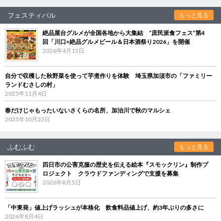
フェスティバル
もっと見る
絶品屋台グルメが全国各地から大集結 “庶民派食フェス”第4
回「川口×絶品グルメビール＆日本酒祭り2026」を開催
2026年4月15日
自分で収穫した秋野菜を使って芋煮作りを体験 埼玉県加須市の「ファミリー
ランドむさしの村」
2025年11月4日
春だけじゃもったいないさくらの名所、加治川で秋のマルシェ
2025年10月23日
ふむふむ
もっと見る
四日市の公害克服の歴史を伝える絵本『スモックリン』制作プ
ロジェクト クラウドファンディングで支援を募集
2026年8月5日
「中東発」値上げラッシュが本格化 飲食料品値上げ、約3年ぶりの多さに
2026年8月4日