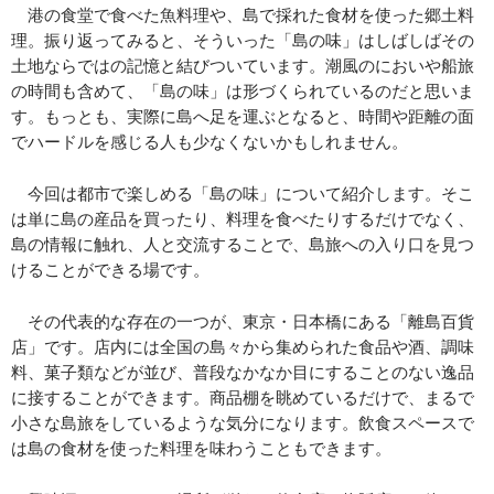
港の食堂で食べた魚料理や、島で採れた食材を使った郷土料
理。振り返ってみると、そういった「島の味」はしばしばその
土地ならではの記憶と結びついています。潮風のにおいや船旅
の時間も含めて、「島の味」は形づくられているのだと思いま
す。もっとも、実際に島へ足を運ぶとなると、時間や距離の面
でハードルを感じる人も少なくないかもしれません。
今回は都市で楽しめる「島の味」について紹介します。そこ
は単に島の産品を買ったり、料理を食べたりするだけでなく、
島の情報に触れ、人と交流することで、島旅への入り口を見つ
けることができる場です。
その代表的な存在の一つが、東京・日本橋にある「離島百貨
店」です。店内には全国の島々から集められた食品や酒、調味
料、菓子類などが並び、普段なかなか目にすることのない逸品
に接することができます。商品棚を眺めているだけで、まるで
小さな島旅をしているような気分になります。飲食スペースで
は島の食材を使った料理を味わうこともできます。