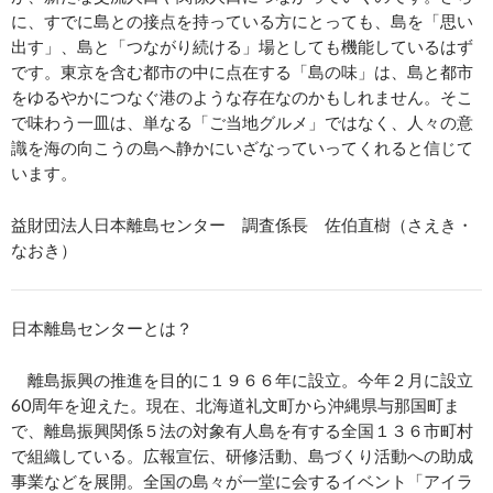
に、すでに島との接点を持っている方にとっても、島を「思い
出す」、島と「つながり続ける」場としても機能しているはず
です。東京を含む都市の中に点在する「島の味」は、島と都市
をゆるやかにつなぐ港のような存在なのかもしれません。そこ
で味わう一皿は、単なる「ご当地グルメ」ではなく、人々の意
識を海の向こうの島へ静かにいざなっていってくれると信じて
います。
益財団法人日本離島センター 調査係長 佐伯直樹（さえき・
なおき）
日本離島センターとは？
離島振興の推進を目的に１９６６年に設立。今年２月に設立
60周年を迎えた。現在、北海道礼文町から沖縄県与那国町ま
で、離島振興関係５法の対象有人島を有する全国１３６市町村
で組織している。広報宣伝、研修活動、島づくり活動への助成
事業などを展開。全国の島々が一堂に会するイベント「アイラ