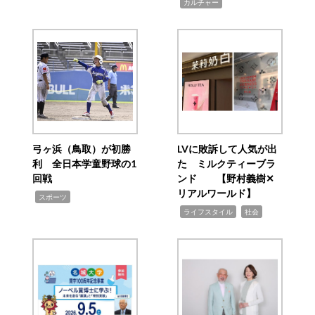
,
カルチャー
弓ヶ浜（鳥取）が初勝
LVに敗訴して人気が出
利 全日本学童野球の1
た ミルクティーブラ
回戦
ンド 【野村義樹✕
リアルワールド】
,
スポーツ
,
,
ライフスタイル
社会