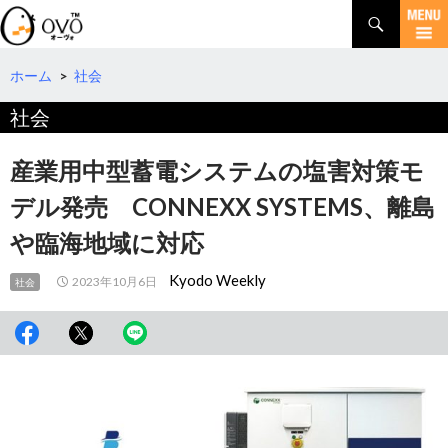
検
索
コ
ン
テ
ホーム
>
社会
ン
社会
ツ
へ
移
産業用中型蓄電システムの塩害対策モ
動
デル発売 CONNEXX SYSTEMS、離島
や臨海地域に対応
Kyodo Weekly
2023年10月6日
社会