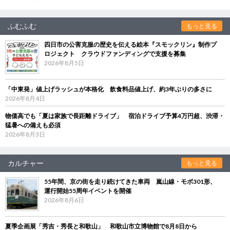
ふむふむ
もっと見る
四日市の公害克服の歴史を伝える絵本『スモックリン』制作プ
ロジェクト クラウドファンディングで支援を募集
2026年8月5日
「中東発」値上げラッシュが本格化 飲食料品値上げ、約3年ぶりの多さに
2026年8月4日
物価高でも「夏は家族で長距離ドライブ」 宿泊ドライブ予算4万円超、渋滞・
猛暑への備えも必須
2026年8月3日
カルチャー
もっと見る
55年間、京の街を走り続けてきた車両 嵐山線・モボ301形、
運行開始55周年イベントを開催
2026年8月6日
夏季企画展「秀吉・秀長と和歌山」 和歌山市立博物館で8月8日から