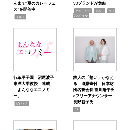
んまで“夏のカレーフェ
30ブランドが集結
ス”を開催中
,
,
,
カルチャー
グルメ
ライ
フスタイル
,
グルメ
行革甲子園 沼尾波子
故人の「想い」かなえ
東洋大学教授 連載
る 遺贈寄付 日本財
「よんななエコノミ
団名誉会長 笹川陽平氏
ー」
×フリーアナウンサー
長野智子氏
,
ビジネス
PR