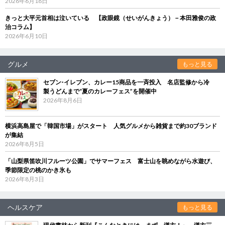
2026年6月18日
きっと大平元首相は泣いている 【政眼鏡（せいがんきょう）－本田雅俊の政
治コラム】
2026年6月10日
グルメ
もっと見る
セブン‐イレブン、カレー15商品を一斉投入 名店監修から冷
製うどんまで“夏のカレーフェス”を開催中
2026年8月6日
横浜高島屋で「韓国市場」がスタート 人気グルメから雑貨まで約30ブランド
が集結
2026年8月5日
「山梨県笛吹川フルーツ公園」でサマーフェス 富士山を眺めながら水遊び、
季節限定の桃のかき氷も
2026年8月3日
ヘルスケア
もっと見る