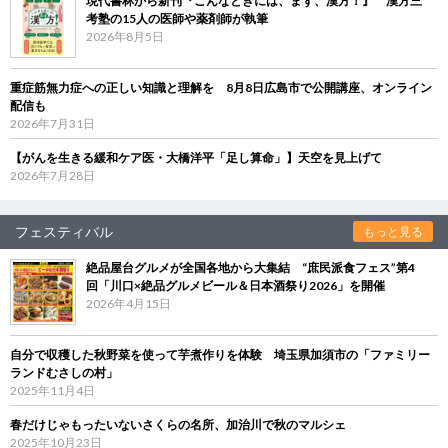
現代書林から新刊『こんなときには、まず、漢方！』 漢方三
考塾の15人の医師や薬剤師が執筆
2026年8月5日
重症筋無力症への正しい知識と理解を 8月8日広島市で公開講座、オンライン
配信も
2026年7月31日
【がんを生きる緩和ケア医・大橋洋平「足し算命」】天空を見上げて
2026年7月28日
フェスティバル
もっと見る
絶品屋台グルメが全国各地から大集結 “庶民派食フェス”第4
回「川口×絶品グルメビール＆日本酒祭り2026」を開催
2026年4月15日
自分で収穫した秋野菜を使って芋煮作りを体験 埼玉県加須市の「ファミリー
ランドむさしの村」
2025年11月4日
春だけじゃもったいないさくらの名所、加治川で秋のマルシェ
2025年10月23日