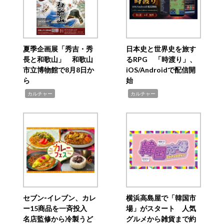
夏季企画展「秀吉・秀
日本史と世界史を旅す
長と和歌山」 和歌山
るRPG 「時渡り」、
市立博物館で8月8日か
iOS/Androidで配信開
ら
始
,
,
カルチャー
カルチャー
セブン‐イレブン、カレ
横浜高島屋で「韓国市
ー15商品を一斉投入
場」がスタート 人気
名店監修から冷製うど
グルメから雑貨まで約