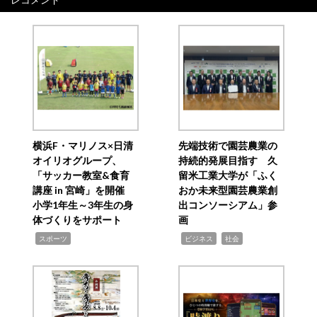
横浜F・マリノス×日清
先端技術で園芸農業の
オイリオグループ、
持続的発展目指す 久
「サッカー教室&食育
留米工業大学が「ふく
講座 in 宮崎」を開催
おか未来型園芸農業創
小学1年生～3年生の身
出コンソーシアム」参
体づくりをサポート
画
,
,
,
スポーツ
ビジネス
社会