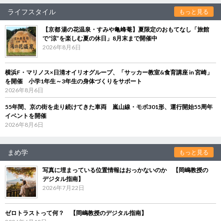
ライフスタイル
もっと見る
【京都 湯の花温泉・すみや亀峰菴】夏限定のおもてなし「旅館
で“涼”を楽しむ夏の休日」8月末まで開催中
2026年8月6日
横浜F・マリノス×日清オイリオグループ、「サッカー教室&食育講座 in 宮崎」
を開催 小学1年生～3年生の身体づくりをサポート
2026年8月6日
55年間、京の街を走り続けてきた車両 嵐山線・モボ301形、運行開始55周年
イベントを開催
2026年8月6日
まめ学
もっと見る
写真に埋まっている位置情報はおっかないのか 【岡嶋教授の
デジタル指南】
2026年7月22日
ゼロトラストって何？ 【岡嶋教授のデジタル指南】