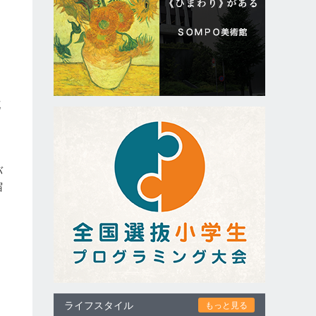
花
バ
宿
。
ライフスタイル
もっと見る