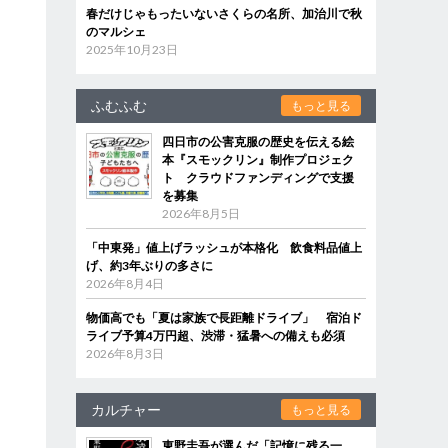
春だけじゃもったいないさくらの名所、加治川で秋
のマルシェ
2025年10月23日
ふむふむ
もっと見る
四日市の公害克服の歴史を伝える絵
本『スモックリン』制作プロジェク
ト クラウドファンディングで支援
を募集
2026年8月5日
「中東発」値上げラッシュが本格化 飲食料品値上
げ、約3年ぶりの多さに
2026年8月4日
物価高でも「夏は家族で長距離ドライブ」 宿泊ド
ライブ予算4万円超、渋滞・猛暑への備えも必須
2026年8月3日
カルチャー
もっと見る
東野圭吾が選んだ「記憶に残る一