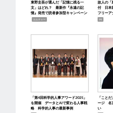
東野圭吾が選んだ「記憶に残る一
故人の「
文」はどれ？ 最新作『永遠の記
付 日本
憶』発売で読者参加型キャンペーン
フリーア
,
カルチャー
PR
「第4回科学的人事アワード2025」
「ことだ
を開催 データとAIで変わる人事戦
ージ 名
略 科学的人事の最新事例
い