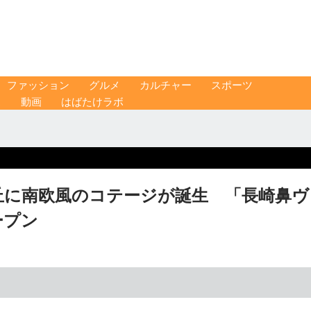
ファッション
グルメ
カルチャー
スポーツ
ス
動画
はばたけラボ
丘に南欧風のコテージが誕生 「長崎鼻ヴ
ープン