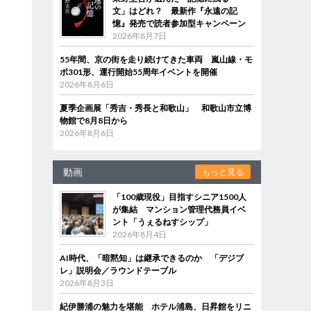
文」はどれ？ 最新作『永遠の記
憶』発売で読者参加型キャンペーン
2026年8月7日
55年間、京の街を走り続けてきた車両 嵐山線・モ
ボ301形、運行開始55周年イベントを開催
2026年8月6日
夏季企画展「秀吉・秀長と和歌山」 和歌山市立博
物館で8月8日から
2026年8月6日
動画
もっと見る
「100歳現役」目指すシニア1500人
が集結 マンション管理代務員イベ
ント「うぇるねすシップ」
2026年8月4日
AI時代、「暗黙知」は継承できるのか 「デジブ
レ」説明会／ラウンドテーブル
2026年8月3日
紀伊勝浦の魅力を堪能 ホテル浦島、日昇館をリニ