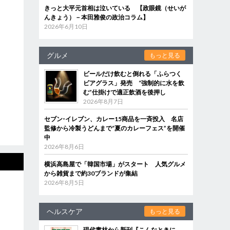
きっと大平元首相は泣いている 【政眼鏡（せいが
んきょう）－本田雅俊の政治コラム】
2026年6月10日
グルメ
もっと見る
ビールだけ飲むと倒れる「ふらつく
ビアグラス」発売 “強制的に水を飲
む”仕掛けで適正飲酒を後押し
2026年8月7日
セブン‐イレブン、カレー15商品を一斉投入 名店
監修から冷製うどんまで“夏のカレーフェス”を開催
中
2026年8月6日
横浜高島屋で「韓国市場」がスタート 人気グルメ
から雑貨まで約30ブランドが集結
2026年8月5日
ヘルスケア
もっと見る
現代書林から新刊『こんなときに