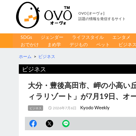
OVO [オーヴォ]
話題の情報を発信するサイト
コンテンツへ移動
検
SDGs
ジェンダー
ライフスタイル
エンタメ
索
おでかけ
まめ学
デジもの
ペット
ビジネ
ホーム
>
ビジネス
ビジネス
大分・豊後高田市、岬の小高い
ィラリゾート」が7月19日、オ
Kyodo Weekly
2026年7月6日
ビジネス