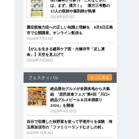
は、まず、漢方！』 漢方三考塾の
15人の医師や薬剤師が執筆
2026年8月5日
重症筋無力症への正しい知識と理解を 8月8日広島
市で公開講座、オンライン配信も
2026年7月31日
【がんを生きる緩和ケア医・大橋洋平「足し算
命」】天空を見上げて
2026年7月28日
フェスティバル
もっと見る
絶品屋台グルメが全国各地から大集
結 “庶民派食フェス”第4回「川口×
絶品グルメビール＆日本酒祭り
2026」を開催
2026年4月15日
自分で収穫した秋野菜を使って芋煮作りを体験 埼
玉県加須市の「ファミリーランドむさしの村」
2025年11月4日