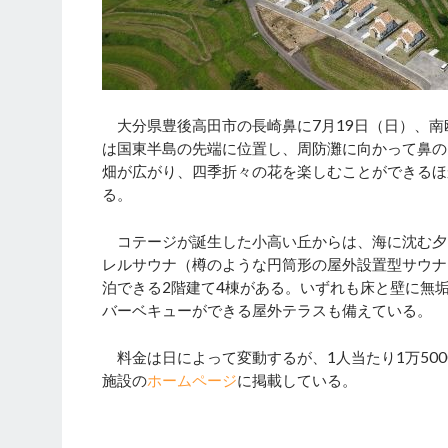
大分県豊後高田市の長崎鼻に7月19日（日）、南
は国東半島の先端に位置し、周防灘に向かって鼻の
畑が広がり、四季折々の花を楽しむことができるほ
る。
コテージが誕生した小高い丘からは、海に沈む夕
レルサウナ（樽のような円筒形の屋外設置型サウナ
泊できる2階建て4棟がある。いずれも床と壁に無
バーベキューができる屋外テラスも備えている。
料金は日によって変動するが、1人当たり1万500
施設の
ホームページ
に掲載している。