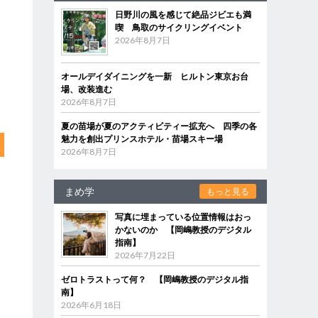
日野川の風を感じて絶品ジビエも満
喫 鳥取のサイクリングイベント
2026年8月7日
オールデイダイニングを一新 ヒルトン東京お台
場、改装進む
2026年8月7日
夏の苗場が夏のアクティビティー拡充へ 四季の各
魅力を創出プリンスホテル・苗場スキー場
2026年8月7日
まめ学
もっと見る
写真に埋まっている位置情報はおっ
かないのか 【岡嶋教授のデジタル
指南】
2026年7月22日
ゼロトラストって何？ 【岡嶋教授のデジタル指
南】
2026年6月18日