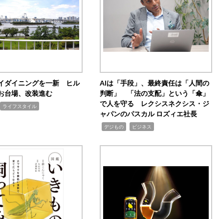
イダイニングを一新 ヒル
AIは「手段」、最終責任は「人間の
お台場、改装進む
判断」 「法の支配」という「傘」
で人を守る レクシスネクシス・ジ
ライフスタイル
ャパンのパスカル ロズィエ社長
,
,
デジもの
ビジネス