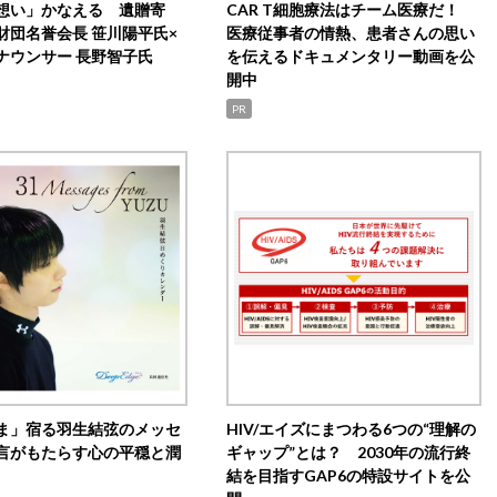
想い」かなえる 遺贈寄
CAR T細胞療法はチーム医療だ！
財団名誉会長 笹川陽平氏×
医療従事者の情熱、患者さんの思い
ナウンサー 長野智子氏
を伝えるドキュメンタリー動画を公
開中
PR
ま」宿る羽生結弦のメッセ
HIV/エイズにまつわる6つの“理解の
言がもたらす心の平穏と潤
ギャップ”とは？ 2030年の流行終
結を目指すGAP6の特設サイトを公