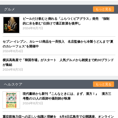
グルメ
もっと見る
ビールだけ飲むと倒れる「ふらつくビアグラス」発売 “強制
的に水を飲む”仕掛けで適正飲酒を後押し
2026年8月7日
セブン‐イレブン、カレー15商品を一斉投入 名店監修から冷製うどんまで“夏
のカレーフェス”を開催中
2026年8月6日
横浜高島屋で「韓国市場」がスタート 人気グルメから雑貨まで約30ブランド
が集結
2026年8月5日
ヘルスケア
もっと見る
現代書林から新刊『こんなときには、まず、漢方！』 漢方三
考塾の15人の医師や薬剤師が執筆
2026年8月5日
重症筋無力症への正しい知識と理解を 8月8日広島市で公開講座、オンライン