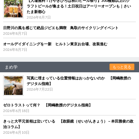
【入場無料！けやきひろば秋のビール祭り】300種類以上のク
ラフトビールが集まる！土日祝日はアーリーオープンも｜さい
たま新都心
2026年8月7日
日野川の風を感じて絶品ジビエも満喫 鳥取のサイクリングイベント
2026年8月7日
オールデイダイニングを一新 ヒルトン東京お台場、改装進む
2026年8月7日
まめ学
もっと見る
写真に埋まっている位置情報はおっかないのか 【岡嶋教授の
デジタル指南】
2026年7月22日
ゼロトラストって何？ 【岡嶋教授のデジタル指南】
2026年6月18日
きっと大平元首相は泣いている 【政眼鏡（せいがんきょう）－本田雅俊の政
治コラム】
2026年6月10日