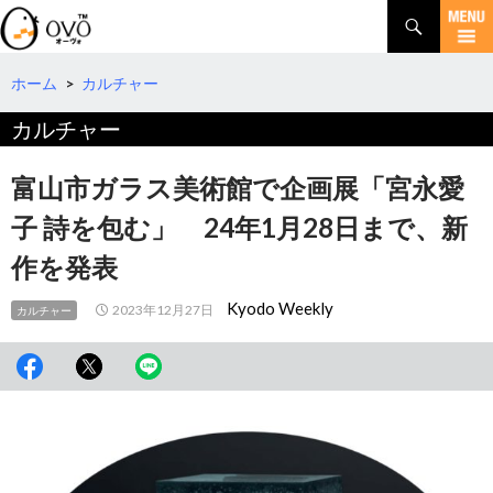
検
索
コ
ン
テ
ホーム
>
カルチャー
ン
カルチャー
ツ
へ
移
富山市ガラス美術館で企画展「宮永愛
動
子 詩を包む」 24年1月28日まで、新
作を発表
Kyodo Weekly
2023年12月27日
カルチャー