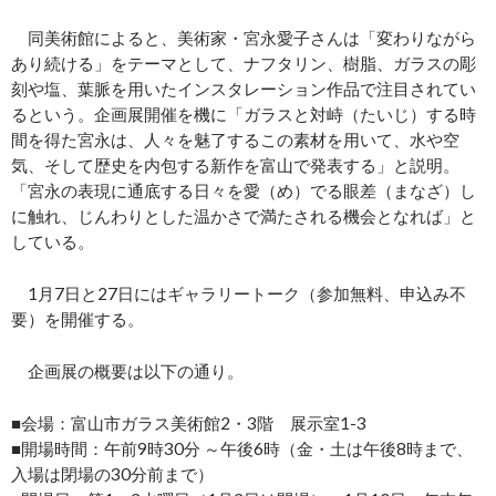
同美術館によると、美術家・宮永愛子さんは「変わりながら
あり続ける」をテーマとして、ナフタリン、樹脂、ガラスの彫
刻や塩、葉脈を用いたインスタレーション作品で注目されてい
るという。企画展開催を機に「ガラスと対峙（たいじ）する時
間を得た宮永は、人々を魅了するこの素材を用いて、水や空
気、そして歴史を内包する新作を富山で発表する」と説明。
「宮永の表現に通底する日々を愛（め）でる眼差（まなざ）し
に触れ、じんわりとした温かさで満たされる機会となれば」と
している。
1月7日と27日にはギャラリートーク（参加無料、申込み不
要）を開催する。
企画展の概要は以下の通り。
■会場：富山市ガラス美術館2・3階 展示室1-3
■開場時間：午前9時30分 ～午後6時（金・土は午後8時まで、
入場は閉場の30分前まで）