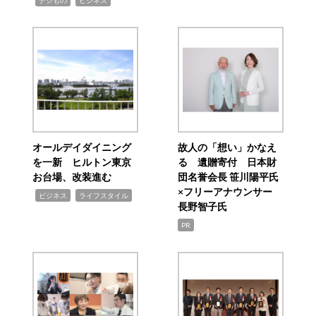
オールデイダイニング
故人の「想い」かなえ
を一新 ヒルトン東京
る 遺贈寄付 日本財
お台場、改装進む
団名誉会長 笹川陽平氏
×フリーアナウンサー
,
,
ビジネス
ライフスタイル
長野智子氏
PR