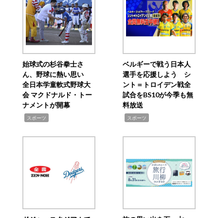
始球式の杉谷拳士さ
ベルギーで戦う日本人
ん、野球に熱い思い
選手を応援しよう シ
全日本学童軟式野球大
ント＝トロイデン戦全
会 マクドナルド・トー
試合をBS10が今季も無
ナメントが開幕
料放送
,
,
スポーツ
スポーツ