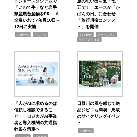
ドジャースタジアムで
旅の思い出を五・七・
「いわて牛」など岩手
五で！ エースが「か
県産農畜産物をPR JA
ばんの日」に合わせ
全農いわてが8月10日～
「旅行川柳コンテス
12日に実施
ト」を開催
,
,
,
,
,
スポーツ
ビジネス
おでかけ
ファッション
ライフスタイル
「人がAIに求めるのは
日野川の風を感じて絶
信頼し相談できるこ
品ジビエも満喫 鳥取
と」 ロジカがAI事業
のサイクリングイベン
者と導入機関の共通指
ト
針案を策定へ
,
スポーツ
,
,
デジもの
ビジネス