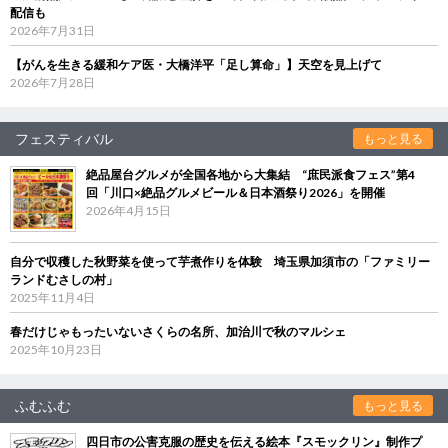
配信も
2026年7月31日
【がんを生きる緩和ケア医・大橋洋平「足し算命」】天空を見上げて
2026年7月28日
フェスティバル
もっと見る
絶品屋台グルメが全国各地から大集結 “庶民派食フェス”第4
回「川口×絶品グルメビール＆日本酒祭り2026」を開催
2026年4月15日
自分で収穫した秋野菜を使って芋煮作りを体験 埼玉県加須市の「ファミリー
ランドむさしの村」
2025年11月4日
春だけじゃもったいないさくらの名所、加治川で秋のマルシェ
2025年10月23日
ふむふむ
もっと見る
四日市の公害克服の歴史を伝える絵本『スモックリン』制作プ