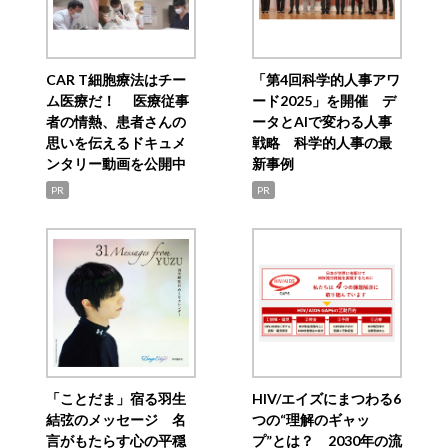
CAR T細胞療法はチー
「第4回科学的人事アワ
ム医療だ！ 医療従事
ード2025」を開催 デ
者の情熱、患者さんの
ータとAIで変わる人事
思いを伝えるドキュメ
戦略 科学的人事の最
ンタリー動画を公開中
新事例
PR
PR
「ことだま」宿る羽生
HIV/エイズにまつわる6
結弦のメッセージ 名
つの“理解のギャッ
言がもたらす心の平穏
プ”とは？ 2030年の流