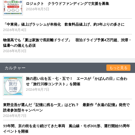
ロジェクト クラウドファンディングで支援を募集
2026年8月5日
「中東発」値上げラッシュが本格化 飲食料品値上げ、約3年ぶりの多さに
2026年8月4日
物価高でも「夏は家族で長距離ドライブ」 宿泊ドライブ予算4万円超、渋滞・
猛暑への備えも必須
2026年8月3日
カルチャー
もっと見る
旅の思い出を五・七・五で！ エースが「かばんの日」に合わ
せ「旅行川柳コンテスト」を開催
2026年8月7日
東野圭吾が選んだ「記憶に残る一文」はどれ？ 最新作『永遠の記憶』発売で
読者参加型キャンペーン
2026年8月7日
55年間、京の街を走り続けてきた車両 嵐山線・モボ301形、運行開始55周年
イベントを開催