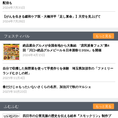
配信も
2026年7月31日
【がんを生きる緩和ケア医・大橋洋平「足し算命」】天空を見上げて
2026年7月28日
フェスティバル
もっと見る
絶品屋台グルメが全国各地から大集結 “庶民派食フェス”第4
回「川口×絶品グルメビール＆日本酒祭り2026」を開催
2026年4月15日
自分で収穫した秋野菜を使って芋煮作りを体験 埼玉県加須市の「ファミリー
ランドむさしの村」
2025年11月4日
春だけじゃもったいないさくらの名所、加治川で秋のマルシェ
2025年10月23日
ふむふむ
もっと見る
四日市の公害克服の歴史を伝える絵本『スモックリン』制作プ