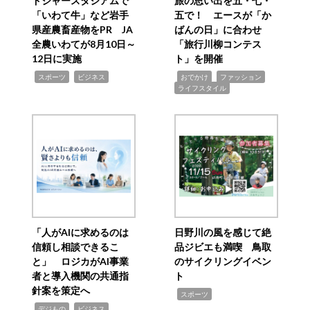
ドジャースタジアムで
旅の思い出を五・七・
「いわて牛」など岩手
五で！ エースが「か
県産農畜産物をPR JA
ばんの日」に合わせ
全農いわてが8月10日～
「旅行川柳コンテス
12日に実施
ト」を開催
,
,
,
,
,
スポーツ
ビジネス
おでかけ
ファッション
ライフスタイル
「人がAIに求めるのは
日野川の風を感じて絶
信頼し相談できるこ
品ジビエも満喫 鳥取
と」 ロジカがAI事業
のサイクリングイベン
者と導入機関の共通指
ト
針案を策定へ
,
スポーツ
,
,
デジもの
ビジネス