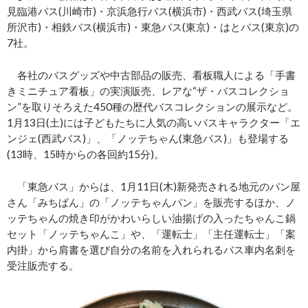
見臨港バス(川崎市)・京浜急行バス(横浜市)・西武バス(埼玉県
所沢市)・相鉄バス(横浜市)・東急バス(東京)・はとバス(東京)の
7社。
各社のバスグッズや中古部品の販売、看板職人による「手書
きミニチュア看板」の実演販売、レアな“ザ・バスコレクショ
ン”を取りそろえた450種の歴代バスコレクションの展示など。
1月13日(土)には子どもたちに人気の高いバスキャラクター「エ
ンジェ(西武バス)」、「ノッテちゃん(東急バス)」も登場する
(13時、15時からの各回約15分)。
「東急バス」からは、1月11日(木)新発売される地元のパン屋
さん「みちぱん」の「ノッテちゃんパン」を販売するほか、ノ
ッテちゃんの焼き印がかわいらしい油揚げの入ったちゃんこ鍋
セット「ノッテちゃんこ」や、「運転士」「主任運転士」「案
内掛」から肩書を選び自分の名前を入れられるバス車内名刺を
受注販売する。