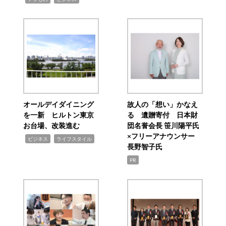
オールデイダイニング
故人の「想い」かなえ
を一新 ヒルトン東京
る 遺贈寄付 日本財
お台場、改装進む
団名誉会長 笹川陽平氏
×フリーアナウンサー
,
,
ビジネス
ライフスタイル
長野智子氏
PR