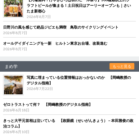
ラフトビールが集まる！土日祝日はアーリーオープンも｜さい
たま新都心
2026年8月7日
日野川の風を感じて絶品ジビエも満喫 鳥取のサイクリングイベント
2026年8月7日
オールデイダイニングを一新 ヒルトン東京お台場、改装進む
2026年8月7日
まめ学
もっと見る
写真に埋まっている位置情報はおっかないのか 【岡嶋教授の
デジタル指南】
2026年7月22日
ゼロトラストって何？ 【岡嶋教授のデジタル指南】
2026年6月18日
きっと大平元首相は泣いている 【政眼鏡（せいがんきょう）－本田雅俊の政
治コラム】
2026年6月10日