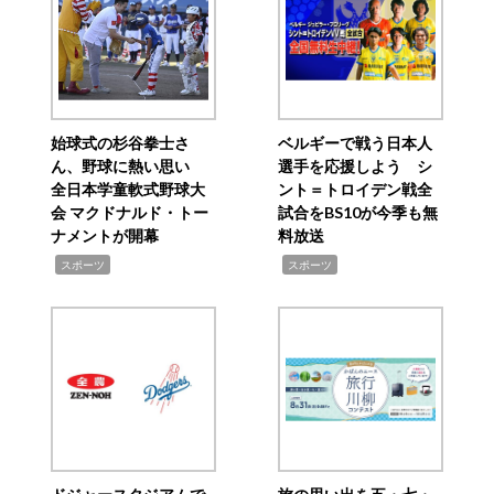
始球式の杉谷拳士さ
ベルギーで戦う日本人
ん、野球に熱い思い
選手を応援しよう シ
全日本学童軟式野球大
ント＝トロイデン戦全
会 マクドナルド・トー
試合をBS10が今季も無
ナメントが開幕
料放送
,
,
スポーツ
スポーツ