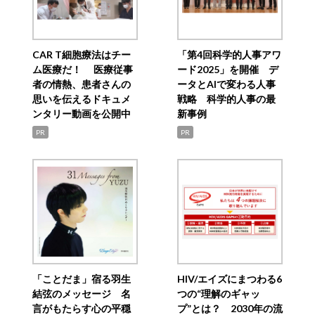
CAR T細胞療法はチー
「第4回科学的人事アワ
ム医療だ！ 医療従事
ード2025」を開催 デ
者の情熱、患者さんの
ータとAIで変わる人事
思いを伝えるドキュメ
戦略 科学的人事の最
ンタリー動画を公開中
新事例
PR
PR
「ことだま」宿る羽生
HIV/エイズにまつわる6
結弦のメッセージ 名
つの“理解のギャッ
言がもたらす心の平穏
プ”とは？ 2030年の流