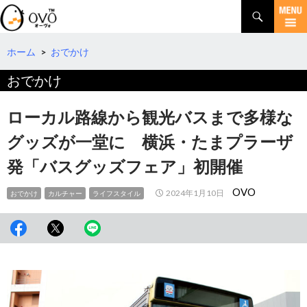
検
索
コ
ン
テ
ホーム
>
おでかけ
ン
おでかけ
ツ
へ
移
ローカル路線から観光バスまで多様な
動
グッズが一堂に 横浜・たまプラーザ
発「バスグッズフェア」初開催
OVO
2024年1月10日
おでかけ
カルチャー
ライフスタイル