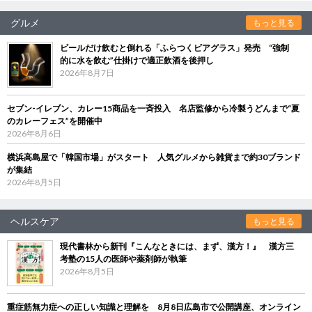
グルメ
もっと見る
ビールだけ飲むと倒れる「ふらつくビアグラス」発売 “強制
的に水を飲む”仕掛けで適正飲酒を後押し
2026年8月7日
セブン‐イレブン、カレー15商品を一斉投入 名店監修から冷製うどんまで“夏
のカレーフェス”を開催中
2026年8月6日
横浜高島屋で「韓国市場」がスタート 人気グルメから雑貨まで約30ブランド
が集結
2026年8月5日
ヘルスケア
もっと見る
現代書林から新刊『こんなときには、まず、漢方！』 漢方三
考塾の15人の医師や薬剤師が執筆
2026年8月5日
重症筋無力症への正しい知識と理解を 8月8日広島市で公開講座、オンライン