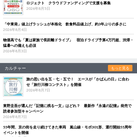
ロジェクト クラウドファンディングで支援を募集
2026年8月5日
「中東発」値上げラッシュが本格化 飲食料品値上げ、約3年ぶりの多さに
2026年8月4日
物価高でも「夏は家族で長距離ドライブ」 宿泊ドライブ予算4万円超、渋滞・
猛暑への備えも必須
2026年8月3日
カルチャー
もっと見る
旅の思い出を五・七・五で！ エースが「かばんの日」に合わ
せ「旅行川柳コンテスト」を開催
2026年8月7日
東野圭吾が選んだ「記憶に残る一文」はどれ？ 最新作『永遠の記憶』発売で
読者参加型キャンペーン
2026年8月7日
55年間、京の街を走り続けてきた車両 嵐山線・モボ301形、運行開始55周年
イベントを開催