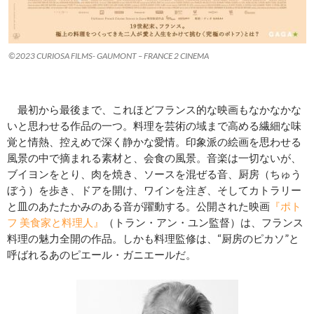
©2023 CURIOSA FILMS- GAUMONT – FRANCE 2 CINEMA
最初から最後まで、これほどフランス的な映画もなかなかな
いと思わせる作品の一つ。料理を芸術の域まで高める繊細な味
覚と情熱、控えめで深く静かな愛情。印象派の絵画を思わせる
風景の中で摘まれる素材と、会食の風景。音楽は一切ないが、
ブイヨンをとり、肉を焼き、ソースを混ぜる音、厨房（ちゅう
ぼう）を歩き、ドアを開け、ワインを注ぎ、そしてカトラリー
と皿のあたたかみのある音が躍動する。公開された映画
『ポト
フ 美食家と料理人』
（トラン・アン・ユン監督）は、フランス
料理の魅力全開の作品。しかも料理監修は、“厨房のピカソ”と
呼ばれるあのピエール・ガニエールだ。