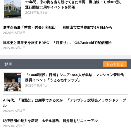
55年間、京の街を走り続けてきた車両 嵐山線・モボ301形、
運行開始55周年イベントを開催
2026年8月6日
夏季企画展「秀吉・秀長と和歌山」 和歌山市立博物館で8月8日から
2026年8月6日
日本史と世界史を旅するRPG 「時渡り」、iOS/Androidで配信開始
2026年8月6日
動画
もっと見る
「100歳現役」目指すシニア1500人が集結 マンション管理代
務員イベント「うぇるねすシップ」
2026年8月4日
AI時代、「暗黙知」は継承できるのか 「デジブレ」説明会／ラウンドテーブ
ル
2026年8月3日
紀伊勝浦の魅力を堪能 ホテル浦島、日昇館をリニューアル
2026年8月3日