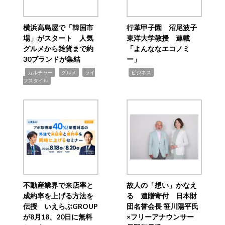
横浜高島屋で「韓国市
行革甲子園 沼尾波子
場」がスタート 人気
東洋大学教授 連載
グルメから雑貨まで約
「よんななエコノミ
30ブランドが集結
ー」
,
,
,
,
カルチャー
グルメ
ライ
ビジネス
フスタイル
不動産業界で来店率と
故人の「想い」かなえ
成約率を上げる方法を
る 遺贈寄付 日本財
伝授 いえらぶGROUP
団名誉会長 笹川陽平氏
が8月18、20日に無料
×フリーアナウンサー