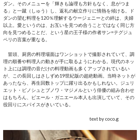
ダン。そのメニューを「輝きも論理も方針もなく、息がつま
る」と一蹴（しゅう）し、返礼の献立作りに情熱を傾ける。ド
ダンの望む料理を120％理解するウージェニーとの絆は、夫婦
以上。愛というのは、お互いを見つめ合うことではなく同じ方
向を見つめることだ、という星の王子様の作者サン=テグジュ
ペリの言葉が重なる。
冒頭、厨房の料理場面はワンショットで撮影されていて、調
理の順番や料理人の動きが手に取るようにわかる。現代のネッ
ト上には調理の音だけの料理動画も多くアップされているい
が、この長回しはさしずめ19世紀版の超絶動画。当時ネットが
あったなら、再生回数トップに躍り出るかもしれない。ジュリ
エット・ビノシュとブノワ・マジメルという俳優の組み合わせ
はもちろん、ピエール・ガニエール本人も出演していて、その
役回りにスパイスがきいている。
text by coco.g