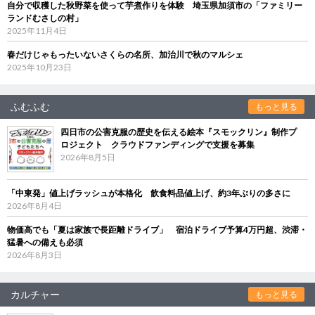
自分で収穫した秋野菜を使って芋煮作りを体験 埼玉県加須市の「ファミリー
ランドむさしの村」
2025年11月4日
春だけじゃもったいないさくらの名所、加治川で秋のマルシェ
2025年10月23日
ふむふむ
もっと見る
四日市の公害克服の歴史を伝える絵本『スモックリン』制作プ
ロジェクト クラウドファンディングで支援を募集
2026年8月5日
「中東発」値上げラッシュが本格化 飲食料品値上げ、約3年ぶりの多さに
2026年8月4日
物価高でも「夏は家族で長距離ドライブ」 宿泊ドライブ予算4万円超、渋滞・
猛暑への備えも必須
2026年8月3日
カルチャー
もっと見る