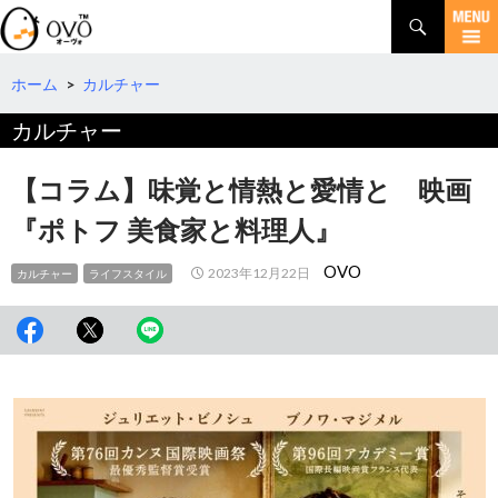
検
索
コ
ン
テ
ホーム
>
カルチャー
ン
カルチャー
ツ
へ
移
【コラム】味覚と情熱と愛情と 映画
動
『ポトフ 美食家と料理人』
OVO
2023年12月22日
カルチャー
ライフスタイル