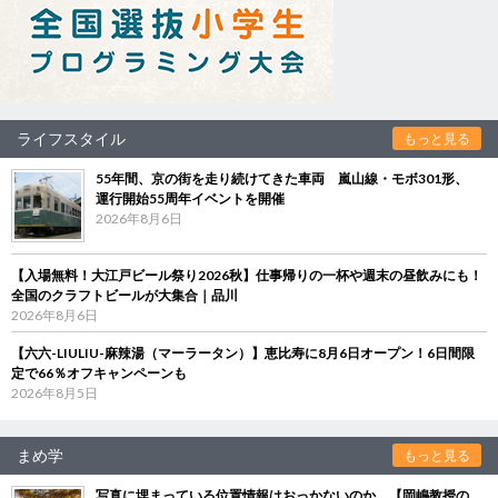
ライフスタイル
もっと見る
55年間、京の街を走り続けてきた車両 嵐山線・モボ301形、
運行開始55周年イベントを開催
2026年8月6日
【入場無料！大江戸ビール祭り2026秋】仕事帰りの一杯や週末の昼飲みにも！
全国のクラフトビールが大集合｜品川
2026年8月6日
【六六-LIULIU-麻辣湯（マーラータン）】恵比寿に8月6日オープン！6日間限
定で66％オフキャンペーンも
2026年8月5日
まめ学
もっと見る
写真に埋まっている位置情報はおっかないのか 【岡嶋教授の