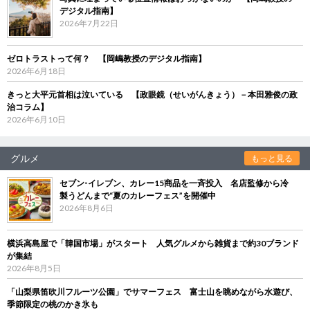
デジタル指南】
2026年7月22日
ゼロトラストって何？ 【岡嶋教授のデジタル指南】
2026年6月18日
きっと大平元首相は泣いている 【政眼鏡（せいがんきょう）－本田雅俊の政
治コラム】
2026年6月10日
グルメ
もっと見る
セブン‐イレブン、カレー15商品を一斉投入 名店監修から冷
製うどんまで“夏のカレーフェス”を開催中
2026年8月6日
横浜高島屋で「韓国市場」がスタート 人気グルメから雑貨まで約30ブランド
が集結
2026年8月5日
「山梨県笛吹川フルーツ公園」でサマーフェス 富士山を眺めながら水遊び、
季節限定の桃のかき氷も