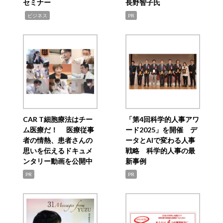
セミナー
長野智子氏
,
ビジネス
PR
CAR T細胞療法はチー
「第4回科学的人事アワ
ム医療だ！ 医療従事
ード2025」を開催 デ
者の情熱、患者さんの
ータとAIで変わる人事
思いを伝えるドキュメ
戦略 科学的人事の最
ンタリー動画を公開中
新事例
PR
PR