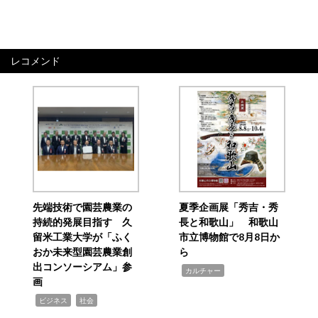
レコメンド
先端技術で園芸農業の
夏季企画展「秀吉・秀
持続的発展目指す 久
長と和歌山」 和歌山
留米工業大学が「ふく
市立博物館で8月8日か
おか未来型園芸農業創
ら
出コンソーシアム」参
,
カルチャー
画
,
,
ビジネス
社会