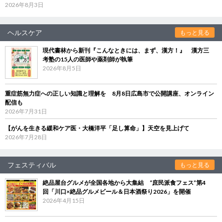
2026年8月3日
ヘルスケア
もっと見る
現代書林から新刊『こんなときには、まず、漢方！』 漢方三
考塾の15人の医師や薬剤師が執筆
2026年8月5日
重症筋無力症への正しい知識と理解を 8月8日広島市で公開講座、オンライン
配信も
2026年7月31日
【がんを生きる緩和ケア医・大橋洋平「足し算命」】天空を見上げて
2026年7月28日
フェスティバル
もっと見る
絶品屋台グルメが全国各地から大集結 “庶民派食フェス”第4
回「川口×絶品グルメビール＆日本酒祭り2026」を開催
2026年4月15日