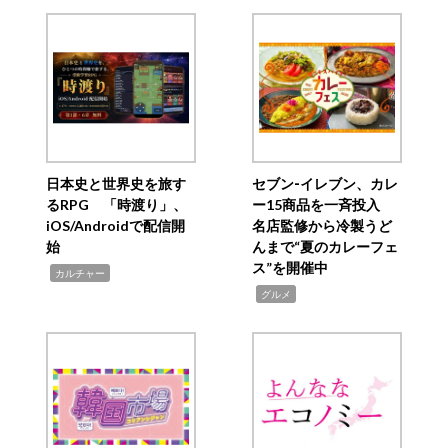
日本史と世界史を旅す
セブン‐イレブン、カレ
るRPG 「時渡り」、
ー15商品を一斉投入
iOS/Androidで配信開
名店監修から冷製うど
始
んまで“夏のカレーフェ
ス”を開催中
,
カルチャー
,
グルメ