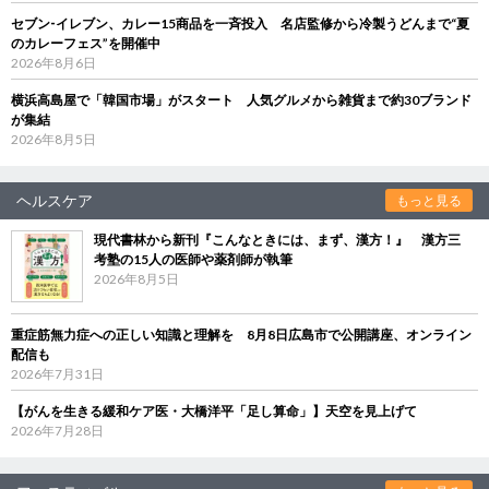
セブン‐イレブン、カレー15商品を一斉投入 名店監修から冷製うどんまで“夏
のカレーフェス”を開催中
2026年8月6日
横浜高島屋で「韓国市場」がスタート 人気グルメから雑貨まで約30ブランド
が集結
2026年8月5日
ヘルスケア
もっと見る
現代書林から新刊『こんなときには、まず、漢方！』 漢方三
考塾の15人の医師や薬剤師が執筆
2026年8月5日
重症筋無力症への正しい知識と理解を 8月8日広島市で公開講座、オンライン
配信も
2026年7月31日
【がんを生きる緩和ケア医・大橋洋平「足し算命」】天空を見上げて
2026年7月28日