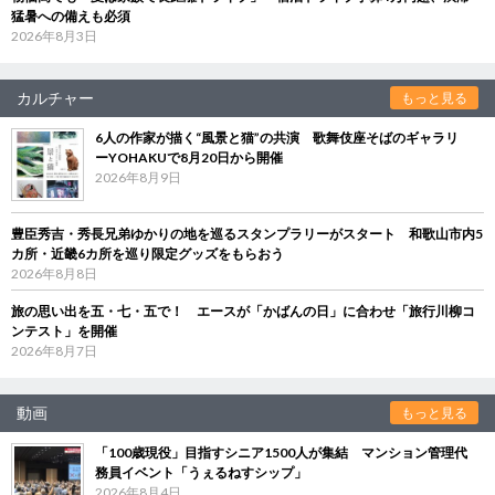
猛暑への備えも必須
2026年8月3日
カルチャー
もっと見る
6人の作家が描く“風景と猫”の共演 歌舞伎座そばのギャラリ
ーYOHAKUで8月20日から開催
2026年8月9日
豊臣秀吉・秀長兄弟ゆかりの地を巡るスタンプラリーがスタート 和歌山市内5
カ所・近畿6カ所を巡り限定グッズをもらおう
2026年8月8日
旅の思い出を五・七・五で！ エースが「かばんの日」に合わせ「旅行川柳コ
ンテスト」を開催
2026年8月7日
動画
もっと見る
「100歳現役」目指すシニア1500人が集結 マンション管理代
務員イベント「うぇるねすシップ」
2026年8月4日