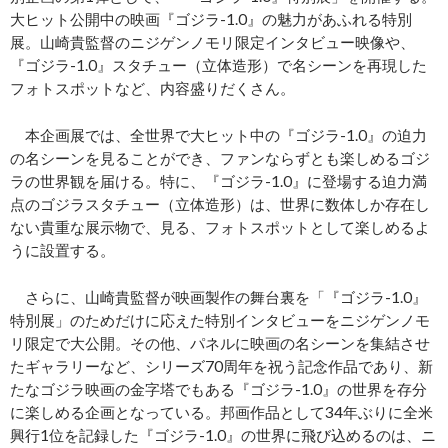
大ヒット公開中の映画『ゴジラ-1.0』の魅力があふれる特別
展。山崎貴監督のニジゲンノモリ限定インタビュー映像や、
『ゴジラ‐1.0』スタチュー（立体造形）で名シーンを再現した
フォトスポットなど、内容盛りだくさん。
本企画展では、全世界で大ヒット中の『ゴジラ-1.0』の迫力
の名シーンを見ることができ、ファンならずとも楽しめるゴジ
ラの世界観を届ける。特に、『ゴジラ-1.0』に登場する迫力満
点のゴジラスタチュー（立体造形）は、世界に数体しか存在し
ない貴重な展示物で、見る、フォトスポットとして楽しめるよ
うに設置する。
さらに、山崎貴監督が映画製作の舞台裏を「『ゴジラ‐1.0』
特別展」のためだけに応えた特別インタビューをニジゲンノモ
リ限定で大公開。その他、パネルに映画の名シーンを集結させ
たギャラリーなど、シリーズ70周年を祝う記念作品であり、新
たなゴジラ映画の金字塔でもある『ゴジラ-1.0』の世界を存分
に楽しめる企画となっている。邦画作品として34年ぶりに全米
興行1位を記録した『ゴジラ-1.0』の世界に飛び込めるのは、ニ