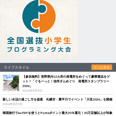
ライフスタイル
もっと見る
【参加無料】長野県内12カ所の発電所をめぐって豪華賞品をゲ
ット！「ぐるーっと！信州ダムめぐり 発電所スタンプラリー
2026」
2026年8月9日
新しい水辺の過ごし方を提案 札幌市・豊平川でイベント「川見2026」を開催
2026年8月9日
韓国旅行でau PAYを使うとPontaポイント最大20％還元！30万店舗以上が対象