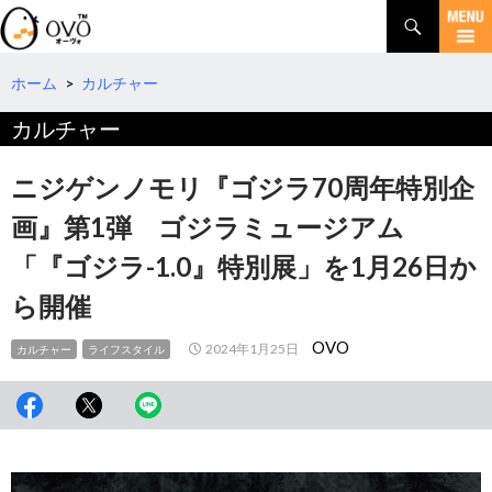
検
索
コ
ン
テ
ホーム
>
カルチャー
ン
カルチャー
ツ
へ
移
ニジゲンノモリ『ゴジラ70周年特別企
動
画』第1弾 ゴジラミュージアム
「『ゴジラ-1.0』特別展」を1月26日か
ら開催
OVO
2024年1月25日
カルチャー
ライフスタイル