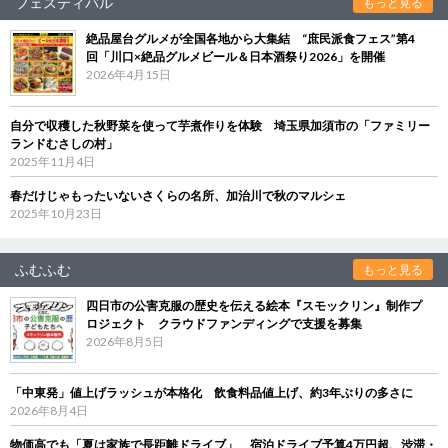
フェスティバル
もっと見る
絶品屋台グルメが全国各地から大集結 “庶民派食フェス”第4
回「川口×絶品グルメビール＆日本酒祭り2026」を開催
2026年4月15日
自分で収穫した秋野菜を使って芋煮作りを体験 埼玉県加須市の「ファミリー
ランドむさしの村」
2025年11月4日
春だけじゃもったいないさくらの名所、加治川で秋のマルシェ
2025年10月23日
ふむふむ
もっと見る
四日市の公害克服の歴史を伝える絵本『スモックリン』制作プ
ロジェクト クラウドファンディングで支援を募集
2026年8月5日
「中東発」値上げラッシュが本格化 飲食料品値上げ、約3年ぶりの多さに
2026年8月4日
物価高でも「夏は家族で長距離ドライブ」 宿泊ドライブ予算4万円超、渋滞・