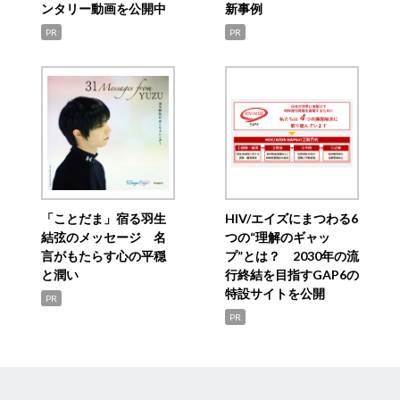
ンタリー動画を公開中
新事例
PR
PR
「ことだま」宿る羽生
HIV/エイズにまつわる6
結弦のメッセージ 名
つの“理解のギャッ
言がもたらす心の平穏
プ”とは？ 2030年の流
と潤い
行終結を目指すGAP6の
特設サイトを公開
PR
PR