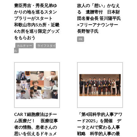
豊臣秀吉・秀長兄弟ゆ
故人の「想い」かなえ
かりの地を巡るスタン
る 遺贈寄付 日本財
プラリーがスタート
団名誉会長 笹川陽平氏
和歌山市内5カ所・近畿
×フリーアナウンサー
6カ所を巡り限定グッズ
長野智子氏
をもらおう
PR
,
,
カルチャー
ライフスタイ
ル
CAR T細胞療法はチー
「第4回科学的人事アワ
ム医療だ！ 医療従事
ード2025」を開催 デ
者の情熱、患者さんの
ータとAIで変わる人事
思いを伝えるドキュメ
戦略 科学的人事の最