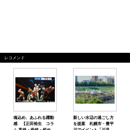
レコメンド
魂込め、あふれる躍動
新しい水辺の過ごし方
感 【正田裕生 コラ
を提案 札幌市・豊平
ム 直線・曲線・斜め
川でイベント「川見