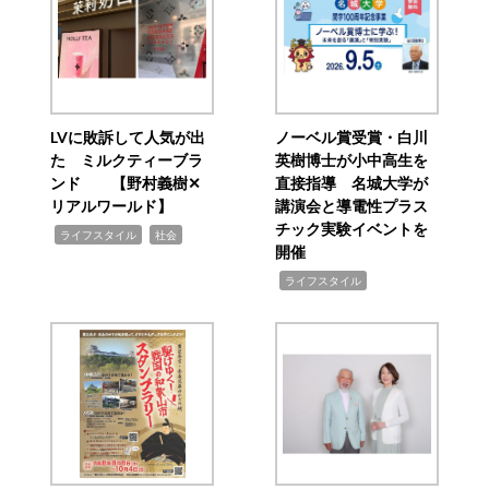
LVに敗訴して人気が出
ノーベル賞受賞・白川
た ミルクティーブラ
英樹博士が小中高生を
ンド 【野村義樹✕
直接指導 名城大学が
リアルワールド】
講演会と導電性プラス
チック実験イベントを
,
,
ライフスタイル
社会
開催
,
ライフスタイル