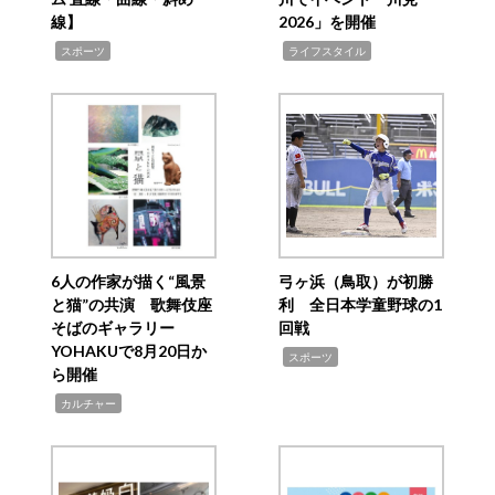
線】
2026」を開催
,
,
スポーツ
ライフスタイル
6人の作家が描く“風景
弓ヶ浜（鳥取）が初勝
と猫”の共演 歌舞伎座
利 全日本学童野球の1
そばのギャラリー
回戦
YOHAKUで8月20日か
,
スポーツ
ら開催
,
カルチャー