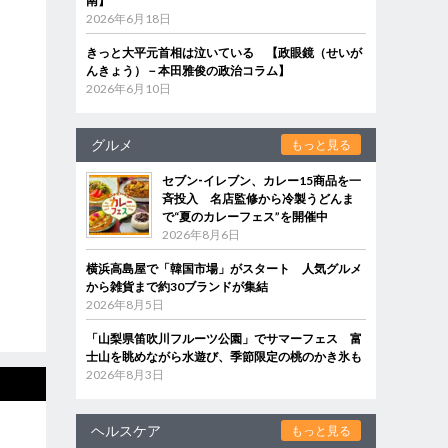
南】
2026年6月18日
きっと大平元首相は泣いている 【政眼鏡（せいが
んきょう）－本田雅俊の政治コラム】
2026年6月10日
グルメ
もっと見る
セブン‐イレブン、カレー15商品を一
斉投入 名店監修から冷製うどんま
で“夏のカレーフェス”を開催中
2026年8月6日
横浜高島屋で「韓国市場」がスタート 人気グルメ
から雑貨まで約30ブランドが集結
2026年8月5日
「山梨県笛吹川フルーツ公園」でサマーフェス 富
士山を眺めながら水遊び、季節限定の桃のかき氷も
2026年8月3日
ヘルスケア
もっと見る