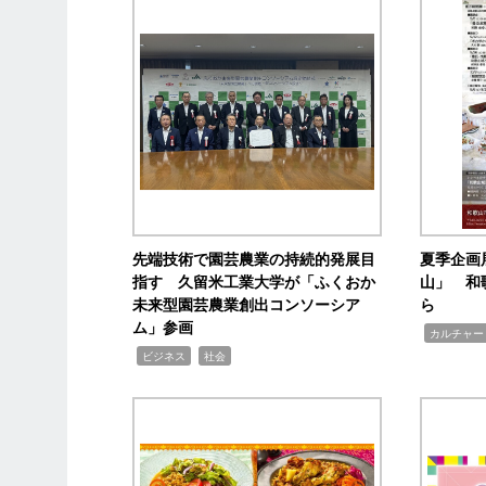
先端技術で園芸農業の持続的発展目
夏季企画
指す 久留米工業大学が「ふくおか
山」 和
未来型園芸農業創出コンソーシア
ら
ム」参画
,
カルチャー
,
,
ビジネス
社会