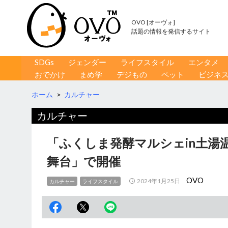
OVO [オーヴォ]
話題の情報を発信するサイト
コンテンツへ移動
検
SDGs
ジェンダー
ライフスタイル
エンタメ
索
おでかけ
まめ学
デジもの
ペット
ビジネ
ホーム
>
カルチャー
カルチャー
「ふくしま発酵マルシェin土湯
舞台」で開催
OVO
2024年1月25日
カルチャー
ライフスタイル