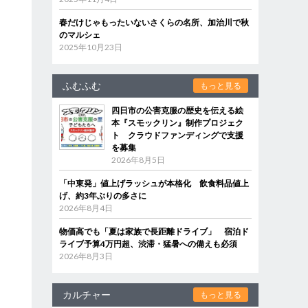
春だけじゃもったいないさくらの名所、加治川で秋
のマルシェ
2025年10月23日
ふむふむ
もっと見る
四日市の公害克服の歴史を伝える絵
本『スモックリン』制作プロジェク
ト クラウドファンディングで支援
を募集
2026年8月5日
「中東発」値上げラッシュが本格化 飲食料品値上
げ、約3年ぶりの多さに
2026年8月4日
物価高でも「夏は家族で長距離ドライブ」 宿泊ド
ライブ予算4万円超、渋滞・猛暑への備えも必須
2026年8月3日
カルチャー
もっと見る