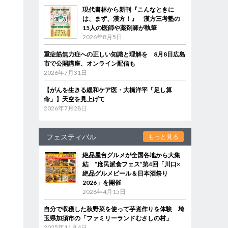
現代書林から新刊『こんなときに
は、まず、漢方！』 漢方三考塾の
15人の医師や薬剤師が執筆
2026年8月5日
重症筋無力症への正しい知識と理解を 8月8日広島
市で公開講座、オンライン配信も
2026年7月31日
【がんを生きる緩和ケア医・大橋洋平「足し算
命」】天空を見上げて
2026年7月28日
フェスティバル
もっと見る
絶品屋台グルメが全国各地から大集
結 “庶民派食フェス”第4回「川口×
絶品グルメビール＆日本酒祭り
2026」を開催
2026年4月15日
自分で収穫した秋野菜を使って芋煮作りを体験 埼
玉県加須市の「ファミリーランドむさしの村」
2025年11月4日