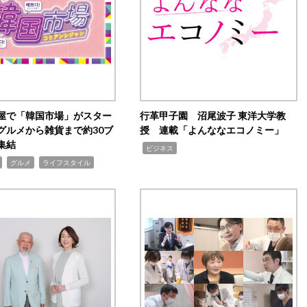
屋で「韓国市場」がスター
行革甲子園 沼尾波子 東洋大学教
グルメから雑貨まで約30ブ
授 連載「よんななエコノミー」
集結
,
ビジネス
,
,
グルメ
ライフスタイル