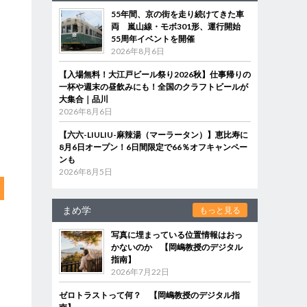
55年間、京の街を走り続けてきた車
両 嵐山線・モボ301形、運行開始
55周年イベントを開催
2026年8月6日
【入場無料！大江戸ビール祭り2026秋】仕事帰りの
一杯や週末の昼飲みにも！全国のクラフトビールが
大集合｜品川
2026年8月6日
【六六-LIULIU-麻辣湯（マーラータン）】恵比寿に
8月6日オープン！6日間限定で66％オフキャンペー
ンも
2026年8月5日
まめ学
もっと見る
写真に埋まっている位置情報はおっ
かないのか 【岡嶋教授のデジタル
指南】
2026年7月22日
ゼロトラストって何？ 【岡嶋教授のデジタル指