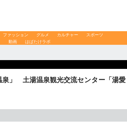
ファッション
グルメ
カルチャー
スポーツ
ス
動画
はばたけラボ
温泉」 土湯温泉観光交流センター「湯愛