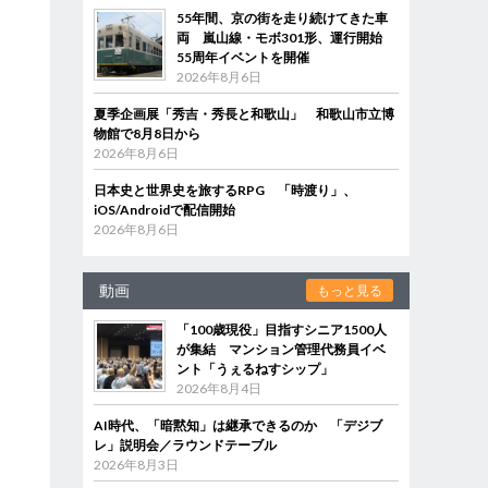
55年間、京の街を走り続けてきた車
両 嵐山線・モボ301形、運行開始
55周年イベントを開催
2026年8月6日
夏季企画展「秀吉・秀長と和歌山」 和歌山市立博
物館で8月8日から
2026年8月6日
日本史と世界史を旅するRPG 「時渡り」、
iOS/Androidで配信開始
2026年8月6日
動画
もっと見る
「100歳現役」目指すシニア1500人
が集結 マンション管理代務員イベ
ント「うぇるねすシップ」
2026年8月4日
AI時代、「暗黙知」は継承できるのか 「デジブ
レ」説明会／ラウンドテーブル
2026年8月3日